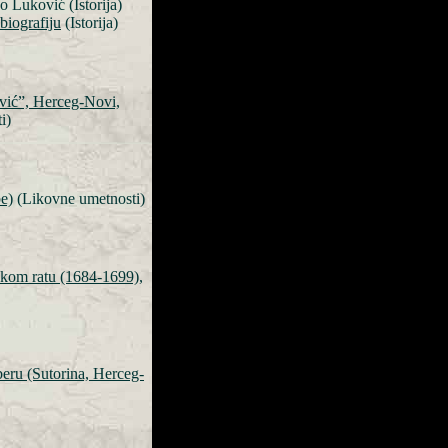
o Luković (Istorija)
biografiju
(Istorija)
ović”, Herceg-Novi,
i)
be)
(Likovne umetnosti)
jskom ratu (1684-1699)
,
beru (Sutorina, Herceg-