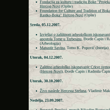
Fondacija za kulturu i tradiciju Boke "Proje
Herceg-Novi
(Opšte)
Foundation for Culture and Tradition of Bok
Rastko-Boka" Herceg-Novi
(Opšte)
Sreda, 05.12.2007.
Izvještaj o zaštitnom arheološkom iskopavan
apostola Tome u Trebesinu
, Đorđe Ćapin i R
(Arheologija)
Manastir Savina
, Tomo K. Popović (Istorija)
Utorak, 04.12.2007.
Zaštitno arheološko iskopavanje Crkve sveto
(Herceg-Novi)
, Đorđe Ćapin i Radmila Ćapin
Utorak, 30.10.2007.
Živo nasleđe Hercega Stefana
, Vladimir Maks
Nedelja, 23.09.2007.
Povratak Prevlaci
, monah Nikodim Bogosavlj