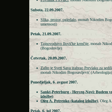
Subota, 22.09.2007.
Slika, prozor, ogledalo
, monah Nikodim Bogo
umetnosti)
Petak, 21.09.2007.
Tajnovodstvo Ilovičke krmčije
, monah Nikod
(Bogoslovlje)
Četvrtak, 20.09.2007.
Zašto je Sveti Sava izabrao Prevlaku za sediš
monah Nikodim Bogosavljević (Arheologija)
Ponedjeljak, 6. avgust 2007.
Sankt-Peterburg - Herceg-Novi: Budem vm
izložbe)
Oleg A. Petrenko (katalog izložbe)
, Oleg A
Petak, 6. jul 2007.