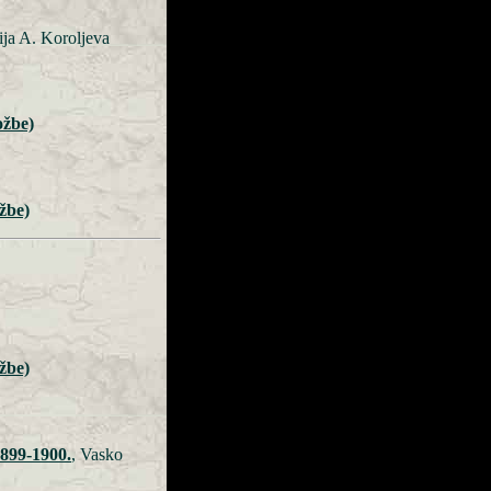
ija A. Koroljeva
ožbe)
ožbe)
ožbe)
1899-1900.
, Vasko