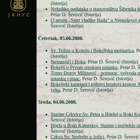
(Istorija)
Nekoliko podataka o stanovništvu Šibenika k
Petar D. Šerović (Istorija)
O pesmi „Smrt vladike Rada” u Njegoševoj 
Šerović (Istorija)
Četvrtak, 05.06.2008.
Sv. Trifun u Kotoru i Bokeljska mornarica
, P
(Istorija)
Nemanjići i Boka
, Petar D. Šerović (Istorija)
Bokelji u Prvom srpskom ustanku
, Petar D. Š
Tomo Đurov Milinović - pomorac, vojvoda 
ustanku i pisac
, Petar D. Šerović (Istorija)
Bokeljski kapetani i njihovi brodovi krajem
veka
, Petar D. Šerović (Istorija)
Sreda, 04.06.2008.
Starine Crkvice Sv. Petra u Bijeloj u Boki Ko
Šerović (Istorija)
Bijela u Boki Kotorskoj. Starine i porijeklo s
Šerović (Istorija)
Crkva Sv. Nedjelje u Jošici
, Petar D. Šerović 