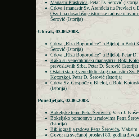
Manastir Praskvica
, Petar D. Šerović (Istorija
Crkva i manastir Sv. Aranđela na Prevlaci u
Osvrt na dosadašnje istoriske radove o ovom
Šerović (Istorija)
Utorak, 03.06.2008.
Crkva „Riza Bogorodice” u Bijeloj, u Boki 
Šerović (Istorija)
Crkva „Riza Bogorodice” u Bijeloj
, Petar D.
Kako su venediktinski manastiri u Boki Kotor
pravoslavnih Srba
, Petar D. Šerović (Istorija)
Ostatci starog venediktinskog manastira Sv. P
Kotorskoj
, Petar D. Šerović (Istorija)
Crkva Sv. Gospođe u Bijeloj, u Boki Kotors
(Istorija)
Ponedjeljak, 02.06.2008.
Bokeljske teme Petra Šerovića
, Vaso J. Ivošev
Bokeljsko pomorstvo u radovima Petra Šerov
(Istorija)
Bibliografija radova Petra Šerovića
, Maksim Z
Govor na svečanoj proslavi 80. godina života