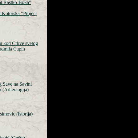
kat Rastko-Boka"
a Kotorska "Project
ju kod Crkve svetog
admila Ćapin
g Save na Savini
 (Arheologija)
imović (Istorija)
ević (Opšte)