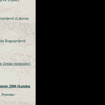
savljević (Likovne
im Bogosavljević
te Zetske episkopije?
,
este 2006 (katalog
. Petrenko