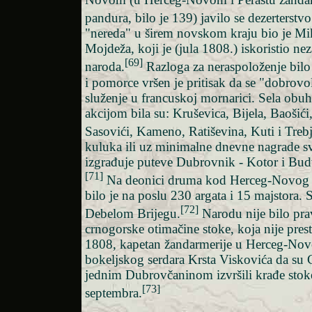
pandura, bilo je 139) javilo se dezerterstvo
"nereda" u širem novskom kraju bio je Mi
Mojdeža, koji je (jula 1808.) iskoristio ne
[69]
naroda.
Razloga za neraspoloženje bilo 
i pomorce vršen je pritisak da se "dobrovo
služenje u francuskoj mornarici. Sela ob
akcijom bila su: Kruševica, Bijela, Baošić
Sasovići, Kameno, Ratiševina, Kuti i Trebj
kuluka ili uz minimalne dnevne nagrade sve
izgrađuje puteve Dubrovnik - Kotor i Budv
[71]
Na deonici druma kod Herceg-Novog 
bilo je na poslu 230 argata i 15 majstora. S
[72]
Debelom Brijegu.
Narodu nije bilo pra
crnogorske otimačine stoke, koja nije pres
1808, kapetan žandarmerije u Herceg-Nov
bokeljskog serdara Krsta Viskovića da su 
jednim Dubrovčaninom izvršili krađe stok
[73]
septembra.