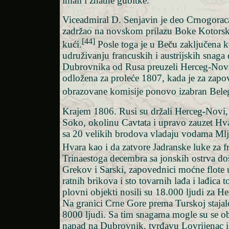
imali i znatne gubitke.
Viceadmiral D. Senjavin je deo Crnogorac
zadržao na novskom prilazu Boke Kotorske
[44]
kući.
Posle toga je u Beču zaključena 
udruživanju francuskih i austrijskih snaga 
Dubrovnika od Rusa preuzeli Herceg-Novi 
odložena za proleće 1807, kada je za zap
obrazovane komisije ponovo izabran Bele
Krajem 1806. Rusi su držali Herceg-Novi,
Soko, okolinu Cavtata i upravo zauzet Hvar
sa 20 velikih brodova vladaju vodama Mlje
Hvara kao i da zatvore Jadranske luke za f
Trinaestoga decembra sa jonskih ostrva doš
Grekov i Sarski, zapovednici moćne flote
ratnih brikova i sto tovarnih lađa i lađica 
plovni objekti nosili su 18.000 ljudi za H
Na granici Crne Gore prema Turskoj stajal
8000 ljudi. Sa tim snagama mogle su se ob
napad na Dubrovnik, tvrđavu Lovrijenac i