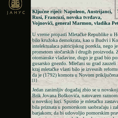
Ključne riječi: Napoleon, Austrijanci,
Rusi, Francuzi, novska tvrđava,
Vojnovići, general Marmon, vladika Pet
U vreme propasti Mletačke Republike u 
bilo kružoka demokrata, kao u Budvi i Koto
intelektualaca patricijskog porekla, nego j
prometom stočarskih i drugih proizvoda. 
otomanske vladavine, dugo je grad bio po
gusarsko gnezdo. Mlečani su grad zauzeli
kraj mletačke vlasti bilo je izvesnih refor
da je (1792) komora u Novom priključena
[1]
Jedan zanimljiv događaj zbio se u novskoj
Brik Jovana Boškovića, natovaren raznom
u novskoj luci. Spustio je mletačku zastavu
bila priznata u pomorskom saobraćaju i zak
barjakom; da bi udovoljio pomorskim prav