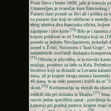
Posle žetve i berbe 1808. jače je krenula p
Ustanovljen je zvaničan kurs francuskog i
Pazarni dani postali su živi ali i prilika z
na pazarni dan koji se održavao u nedelju 
zbog ubistva dva francuska oficira, kojom
[74]
zapaljene i dve kuće.
Bilo je i zamena z
kojom prilikom su tri Trebinjca koji su (1
posede sa jednim Novljaninom, pokušali d
posed u Žvini, Sutomoru i "kod Goge", v
neizmirenih novčanih dodataka kompenzaci
[75]
Oživela je plovidba, te je novski karan
značaju, posebno za lađe sa Krfa. Početk
brodove koji su dolazili sa Levanta karanti
dana, ali je krajem istoga meseca lazaretsk
40 dana, te su neki pomorci tražili da se "
[76]
skrati.
Kontumaciju su morali da obave 
[77]
velikih sila pri dolasku iz Skadra.
Juna 
razvio jedan specifični zanat - pravljenje k
kamenja pri gradnji puteva; krajem maja iz
[78]