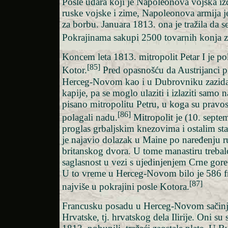
Posle udara koji je Napoleonova vojska izd
ruske vojske i zime, Napoleonova armija j
za borbu. Januara 1813. ona je tražila da s
Pokrajinama sakupi 2500 tovarnih konja z
Koncem leta 1813. mitropolit Petar I je 
[85]
Kotor.
Pred opasnošću da Austrijanci p
Herceg-Novom kao i u Dubrovniku zazida
kapije, pa se moglo ulaziti i izlaziti samo 
pisano mitropolitu Petru, u koga su pravos
[86]
polagali nadu.
Mitropolit je (10. septe
proglas grbaljskim knezovima i ostalim st
je najavio dolazak u Maine po naređenju r
britanskog dvora. U tome manastiru trebalo
saglasnost u vezi s ujedinjenjem Crne gor
U to vreme u Herceg-Novom bilo je 586 f
[87]
najviše u pokrajini posle Kotora.
Francusku posadu u Herceg-Novom sačinjav
Hrvatske, tj. hrvatskog dela Ilirije. Oni su