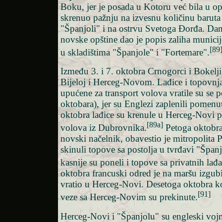
Boku, jer je posada u Kotoru već bila u op
skrenuo pažnju na izvesnu količinu baruta 
"Španjoli" i na ostrvu Svetoga Đorđa. Dan 
novske opštine dao je popis zaliha municij
[89
u skladištima "Španjole" i "Fortemare".
Između 3. i 7. oktobra Crnogorci i Bokelji
Bijeloj i Herceg-Novom. Lađice i topovnja
upućene za transport volova vratile su se p
oktobara), jer su Englezi zaplenili pomenu
oktobra lađice su krenule u Herceg-Novi p
[89a]
volova iz Dubrovnika.
Petoga oktobra
novski načelnik, obavestio je mitropolita P
skinuli topove sa postolja u tvrđavi "Španj
kasnije su poneli i topove sa privatnih lađa
oktobra francuski odred je na maršu izgubio
vratio u Herceg-Novi. Desetoga oktobra 
[91]
veze sa Herceg-Novim su prekinute.
Herceg-Novi i "Španjolu" su engleski vojn