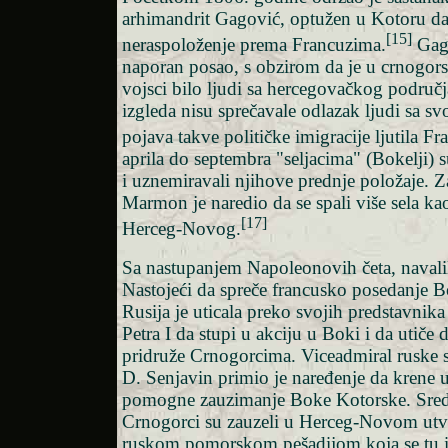
arhimandrit Gagović, optužen u Kotoru da
[15]
neraspoloženje prema Francuzima.
Gago
naporan posao, s obzirom da je u crnogors
vojsci bilo ljudi sa hercegovačkog područj
izgleda nisu sprečavale odlazak ljudi sa svoje
pojava takve političke imigracije ljutila Fr
aprila do septembra "seljacima" (Bokelji) 
i uznemiravali njihove prednje položaje. 
Marmon je naredio da se spali više sela ka
[17]
Herceg-Novog.
Sa nastupanjem Napoleonovih četa, navalil
Nastojeći da spreče francusko posedanje 
Rusija je uticala preko svojih predstavnika
Petra I da stupi u akciju u Boki i da utiče 
pridruže Crnogorcima. Viceadmiral ruske 
D. Senjavin primio je naređenje da krene 
pomogne zauzimanje Boke Kotorske. Sred
Crnogorci su zauzeli u Herceg-Novom utvrđe
ruskom pomorskom pešadijom koja se tu is