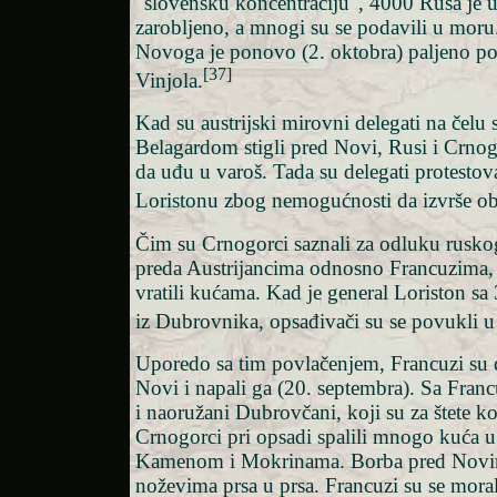
"slovensku koncentraciju", 4000 Rusa je 
zarobljeno, a mnogi su se podavili u moru
Novoga je ponovo (2. oktobra) paljeno po
[37]
Vinjola.
Kad su austrijski mirovni delegati na čelu
Belagardom stigli pred Novi, Rusi i Crnogo
da uđu u varoš. Tada su delegati protestov
Loristonu zbog nemogućnosti da izvrše o
Čim su Crnogorci saznali za odluku rusko
preda Austrijancima odnosno Francuzima,
vratili kućama. Kad je general Loriston sa
iz Dubrovnika, opsađivači su se povukli 
Uporedo sa tim povlačenjem, Francuzi su 
Novi i napali ga (20. septembra). Sa Franc
i naoružani Dubrovčani, koji su za štete ko
Crnogorci pri opsadi spalili mnogo kuća 
Kamenom i Mokrinama. Borba pred Novim
noževima prsa u prsa. Francuzi su se mora