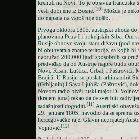
krenuli na Novi. To je objavila francuska
[10]
vesti dobijene iz Bosne.
Možda je nekog 
do napada na varoš nije došlo.
Prvoga oktobra 1805. austrijski uhoda doj
planovima Petra I i bokeljskih Srba. Oni 
Rusije obnove svoju staru državu (pod nazi
bi obuhvatala znatne teritorije, sa kojih b
naoružati 200.000 ljudi sposobnih za oružj
predviđao da od Austrije najpre budu obu
Novi, Risan, Luštica, Grbalj i Paštrovići, 
Brajići. U Rusiju su poslati arhimandrit S
(Grbljanin) i Sava Ljubiša (Paštrović), dok
Novom radio bivši ruski major Đ. Vojnovi
(krajem juna) rekao da će svet biti zadivlje
[11]
sadašnjosti dogoditi.
Austrijski obavešta
29. januara 1805. navodio da se sprema u
hercegovačke raje. Glavni neprijatelj Austri
[12]
Vojnović.