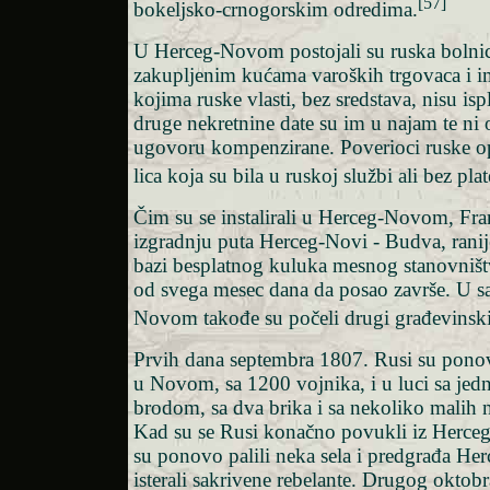
[57]
bokeljsko-crnogorskim odredima.
U Herceg-Novom postojali su ruska bolnica
zakupljenim kućama varoških trgovaca i 
kojima ruske vlasti, bez sredstava, nisu ispl
druge nekretnine date su im u najam te ni 
ugovoru kompenzirane. Poverioci ruske opš
lica koja su bila u ruskoj službi ali bez plat
Čim su se instalirali u Herceg-Novom, Fra
izgradnju puta Herceg-Novi - Budva, ranije 
bazi besplatnog kuluka mesnog stanovništ
od svega mesec dana da posao završe. U 
Novom takođe su počeli drugi građevinski
Prvih dana septembra 1807. Rusi su ponov
u Novom, sa 1200 vojnika, i u luci sa jed
brodom, sa dva brika i sa nekoliko malih 
Kad su se Rusi konačno povukli iz Herce
su ponovo palili neka sela i predgrađa He
isterali sakrivene rebelante. Drugog oktob