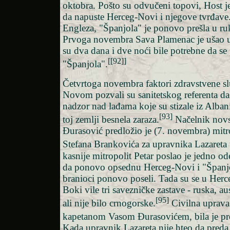
oktobra. Pošto su odvučeni topovi, Host j
da napuste Herceg-Novi i njegove tvrđave.
Engleza, "Španjola" je ponovo prešla u ruk
Prvoga novembra Sava Plamenac je ušao u
su dva dana i dve noći bile potrebne da s
[[92]]
"Španjola".
Četvrtoga novembra faktori zdravstvene s
Novom pozvali su sanitetskog referenta da
nadzor nad lađama koje su stizale iz Albanij
[93]
toj zemlji besnela zaraza.
Načelnik novs
Đurasović predložio je (7. novembra) mitr
Stefana Brankovića za upravnika Lazareta 
kasnije mitropolit Petar poslao je jedno o
da ponovo opsednu Herceg-Novi i "Španjo
branioci ponovo poseli. Tada su se u Her
Boki vile tri savezničke zastave - ruska, aus
[95]
ali nije bilo crnogorske.
Civilna uprava
kapetanom Vasom Đurasovićem, bila je pr
Kada upravnik Lazareta nije hteo da preda