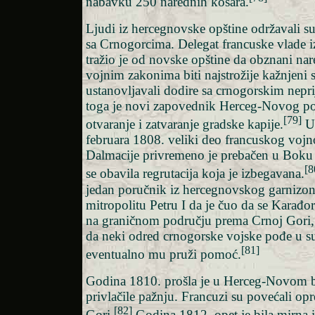
nabavku 250 narednih košara.
Ljudi iz hercegnovske opštine održavali su
sa Crnogorcima. Delegat francuske vlade iz
tražio je od novske opštine da obznani nar
vojnim zakonima biti najstrožije kažnjeni 
ustanovljavali dodire sa crnogorskim nepri
toga je novi zapovednik Herceg-Novog poo
[79]
otvaranje i zatvaranje gradske kapije.
U 
februara 1808. veliki deo francuskog vojn
Dalmacije privremeno je prebačen u Boku
[8
se obavila regrutacija koja je izbegavana.
jedan poručnik iz hercegnovskog garnizon
mitropolitu Petru I da je čuo da se Karađo
na graničnom području prema Crnoj Gori, 
da neki odred crnogorske vojske pođe u su
[81]
eventualno mu pruži pomoć.
Godina 1810. prošla je u Herceg-Novom be
privlačile pažnju. Francuzi su povećali op
[82]
Gori.
Godina 1812. opet je bila mirna i 