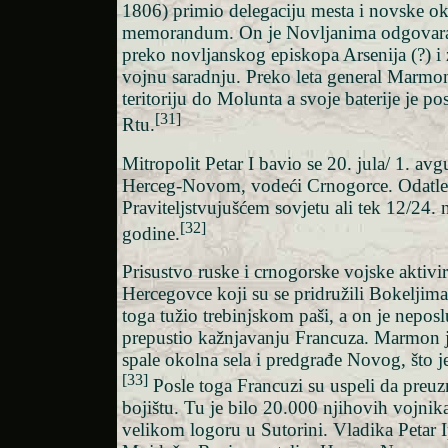
1806) primio delegaciju mesta i novske ok
memorandum. On je Novljanima odgovar
preko novljanskog episkopa Arsenija (?) i
vojnu saradnju. Preko leta general Marmo
teritoriju do Molunta a svoje baterije je p
[31]
Rtu.
Mitropolit Petar I bavio se 20. jula/ 1. av
Herceg-Novom, vodeći Crnogorce. Odatle 
Praviteljstvujušćem sovjetu ali tek 12/24
[32]
godine.
Prisustvo ruske i crnogorske vojske aktivi
Hercegovce koji su se pridružili Bokelji
toga tužio trebinjskom paši, a on je nepos
prepustio kažnjavanju Francuza. Marmon j
spale okolna sela i predgrađe Novog, što 
[33]
Posle toga Francuzi su uspeli da preuz
bojištu. Tu je bilo 20.000 njihovih vojnika
velikom logoru u Sutorini. Vladika Petar 