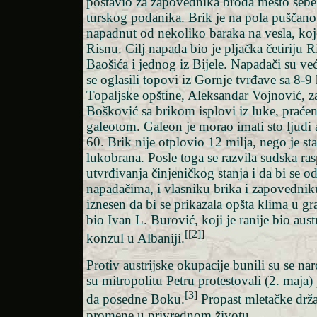
postavio za zapovednika broda mesto sebe
turskog podanika. Brik je na pola puščan
napadnut od nekoliko baraka na vesla, koj
Risnu. Cilj napada bio je pljačka četiriju R
Baošića i jednog iz Bijele. Napadači su već 
se oglasili topovi iz Gornje tvrđave sa 8-9 
Topaljske opštine, Aleksandar Vojnović, z
Bošković sa brikom isplovi iz luke, prać
galeotom. Galeon je morao imati sto ljudi
60. Brik nije otplovio 12 milja, nego je st
lukobrana. Posle toga se razvila sudska ra
utvrđivanja činjeničkog stanja i da bi se od
napadačima, i vlasniku brika i zapovedniku
iznesen da bi se prikazala opšta klima u gra
bio Ivan L. Burović, koji je ranije bio aust
[[2]]
konzul u Albaniji.
Protiv austrijske okupacije bunili su se nar
su mitropolitu Petru protestovali (2. maja
[3]
da posedne Boku.
Propast mletačke drža
promene u privrednom životu.