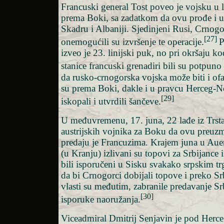
Francuski general Tost poveo je vojsku u
prema Boki, sa zadatkom da ovu prođe i u
Skadru i Albaniji. Sjedinjeni Rusi, Crnogo
[27]
onemogućili su izvršenje te operacije.
P
izveo je 23. linijski puk, no pri okršaju k
stanice francuski grenadiri bili su potpuno 
da rusko-crnogorska vojska može biti i of
su prema Boki, dakle i u pravcu Herceg-N
[29]
iskopali i utvrdili šančeve.
U međuvremenu, 17. juna, 22 lađe iz Trst
austrijskih vojnika za Boku da ovu preuz
predaju je Francuzima. Krajem juna u Auer
(u Kranju) izlivani su topovi za Srbijance 
bili isporučeni u Sisku svakako srpskim tr
da bi Crnogorci dobijali topove i preko Srb
vlasti su međutim, zabranile predavanje Sr
[30]
isporuke naoružanja.
Viceadmiral Dmitrij Senjavin je pod Herc