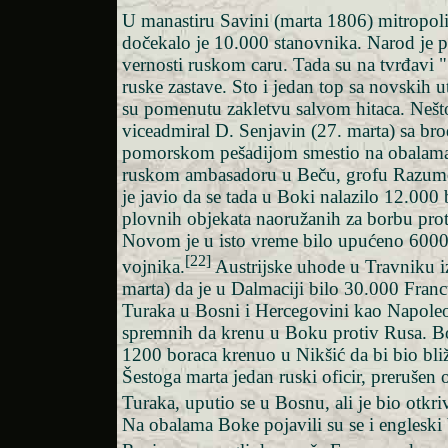
U manastiru Savini (marta 1806) mitropolit
dočekalo je 10.000 stanovnika. Narod je p
vernosti ruskom caru. Tada su na tvrđavi 
ruske zastave. Sto i jedan top sa novskih u
su pomenutu zakletvu salvom hitaca. Nešto
viceadmiral D. Senjavin (27. marta) sa br
pomorskom pešadijom smestio na obalam
ruskom ambasadoru u Beču, grofu Razum
je javio da se tada u Boki nalazilo 12.000
plovnih objekata naoružanih za borbu pro
Novom je u isto vreme bilo upućeno 600
[22]
vojnika.
Austrijske uhode u Travniku izv
marta) da je u Dalmaciji bilo 30.000 Fran
Turaka u Bosni i Hercegovini kao Napole
spremnih da krenu u Boku protiv Rusa. Bos
1200 boraca krenuo u Nikšić da bi bio bli
Šestoga marta jedan ruski oficir, preruše
Turaka, uputio se u Bosnu, ali je bio otkri
Na obalama Boke pojavili su se i engleski 