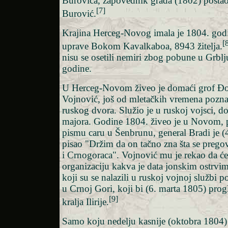
Burovića, zapovednik grada (1802) postao 
[7]
Burović.
Krajina Herceg-Novog imala je 1804. god
[
uprave Bokom Kavalkaboa, 8943 žitelja.
nisu se osetili nemiri zbog pobune u Grbl
godine.
U Herceg-Novom živeo je domaći grof Đo
Vojnović, još od mletačkih vremena poznat
ruskog dvora. Služio je u ruskoj vojsci, do
majora. Godine 1804. živeo je u Novom, 
pismu caru u Šenbrunu, general Bradi je (
pisao "Držim da on tačno zna šta se preg
i Crnogoraca". Vojnović mu je rekao da će
organizaciju kakva je data jonskim ostrvi
koji su se nalazili u ruskoj vojnoj službi p
u Crnoj Gori, koji bi (6. marta 1805) prog
[9]
kralja Ilirije.
Samo koju nedelju kasnije (oktobra 1804)