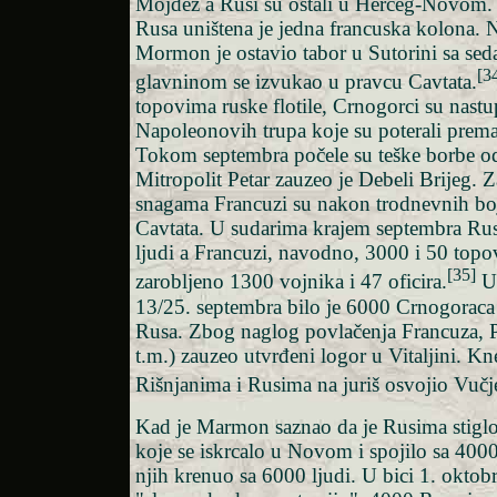
Mojdež a Rusi su ostali u Herceg-Novom. 
Rusa uništena je jedna francuska kolona. 
Mormon je ostavio tabor u Sutorini sa sed
[3
glavninom se izvukao u pravcu Cavtata.
topovima ruske flotile, Crnogorci su nastup
Napoleonovih trupa koje su poterali pre
Tokom septembra počele su teške borbe o
Mitropolit Petar zauzeo je Debeli Brijeg. 
snagama Francuzi su nakon trodnevnih boj
Cavtata. U sudarima krajem septembra Rus
ljudi a Francuzi, navodno, 3000 i 50 topov
[35]
zarobljeno 1300 vojnika i 47 oficira.
U 
13/25. septembra bilo je 6000 Crnogoraca 
Rusa. Zbog naglog povlačenja Francuza, Pe
t.m.) zauzeo utvrđeni logor u Vitaljini. Kne
Rišnjanima i Rusima na juriš osvojio Vučje
Kad je Marmon saznao da je Rusima stiglo 
koje se iskrcalo u Novom i spojilo sa 4000
njih krenuo sa 6000 ljudi. U bici 1. oktob