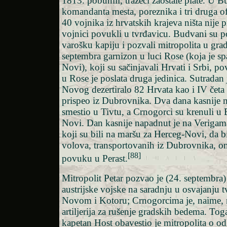
1813. pobunili, tražeći zaostale plate. U B
komandanta mesta, poreznika i tri druga of
40 vojnika iz hrvatskih krajeva ništa nije 
vojnici povukli u tvrđavicu. Budvani su p
varošku kapiju i pozvali mitropolita u gra
septembra garnizon u luci Rose (koja je s
Novi), koji su sačinjavali Hrvati i Srbi, p
u Rose je poslata druga jedinica. Sutradan 
Novog dezertiralo 82 Hrvata kao i IV četa 
prispeo iz Dubrovnika. Dva dana kasnije mi
smestio u Tivtu, a Crnogorci su krenuli u 
Novi. Dan kasnije napadnut je na Verigam
koji su bili na maršu za Herceg-Novi, da bi
volova, transportovanih iz Dubrovnika, on
[88]
povuku u Perast.
Mitropolit Petar pozvao je (24. septembra
austrijske vojske na saradnju u osvajanju 
Novom i Kotoru; Crnogorcima je, naime, n
artiljerija za rušenje gradskih bedema. Tog
kapetan Host obavestio je mitropolita o od