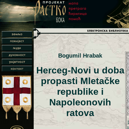
Bogumil Hrabak
Herceg-Novi u doba
propasti Mletačke
republike i
Napoleonovih
ratova
n