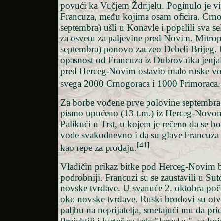
povući ka Vučjem Ždrijelu. Poginulo je v
Francuza, među kojima osam oficira. Crno
septembra) ušli u Konavle i popalili sva sel
za osvetu za paljevine pred Novim. Mitropo
septembra) ponovo zauzeo Debeli Brijeg. 
opasnost od Francuza iz Dubrovnika jenjal
pred Herceg-Novim ostavio malo ruske voj
svega 2000 Crnogoraca i 1000 Primoraca.
Za borbe vođene prve polovine septembra k
pismo upućeno (13 t.m.) iz Herceg-Novo
Palikući u Trst, u kojem je rečeno da se b
vode svakodnevno i da su glave Francuza 
[41]
kao repe za prodaju.
Vladičin prikaz bitke pod Herceg-Novim bi
podrobniji. Francuzi su se zaustavili u Sut
novske tvrđave. U svanuće 2. oktobra počel
oko novske tvrđave. Ruski brodovi su otv
paljbu na neprijatelja, smetajući mu da pr
Projektili i karteč sa lađe "Jaroslav", sa ko