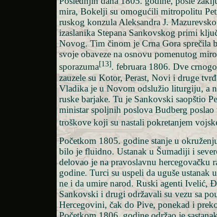
Poslednjih dana 1805. godine, posle zakl
mira, Bokelji su omogućili mitropolitu Pet
ruskog konzula Aleksandra J. Mazurevsko
izaslanika Stepana Sankovskog primi klju
Novog. Tim činom je Crna Gora sprečila be
svoje obaveze na osnovu pomenutog mir
[13]
sporazuma
. februara 1806. Dve crnog
zauzele su Kotor, Perast, Novi i druge tvr
Vladika je u Novom odslužio liturgiju, a n
ruske barjake. Tu je Sankovski saopštio Pet
ministar spoljnih poslova Budberg poslao 
troškove koji su nastali pokretanjem vojsk
Početkom 1805. godine stanje u okružen
bilo je fluidno. Ustanak u Šumadiji i seve
delovao je na pravoslavnu hercegovačku r
godine. Turci su uspeli da uguše ustanak 
ne i da umire narod. Ruski agenti Ivelić, 
Sankovski i drugi održavali su vezu sa p
Hercegovini, čak do Pive, ponekad i pre
Početkom 1806. godine održao je sastanak