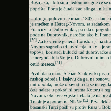
Bošnjaka, i bili su u nedoumici gde će se o
poprišta. Porta je ćutala kao sfinga i ništa 
U drugoj polovini februara 1807. jedan cr
je smešten u Herceg-Novom, sa zadatkom 
Francuze u Dubrovniku, pa i da u pogod
pođe na Dubrovnik, naročito ako bi Francu
[50]
Za to vreme general Loriston je na str
Novom sagradio tri utvrđenja, u koja je s
topova, koristeći kulučki rad dubrovačke s
je nezgoda bila što je u Dubrovniku imao 
[51]
četiri meseca.
Prvih dana marta Stepan Sankovski pisao 
ruskog odreda I. Isajevu da ga, na osnov
mitropolita, može obavestiti da se neregul
čete nalaze u pokrajini prema Kotoru a re
Novom, obe ove vojske trebalo je najpre 
[52]
Trebinje a potom na Nikšić.
Prve dekad
bosanski Turci pošli su protiv Rusa u Boki