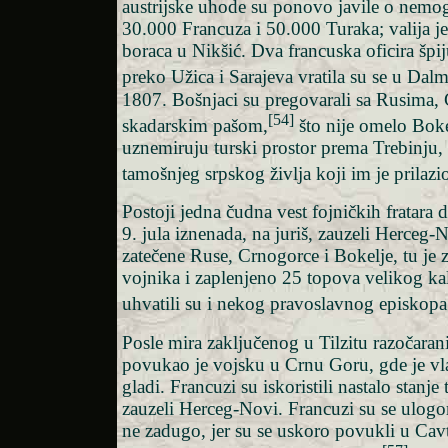
austrijske uhode su ponovo javile o nemo
30.000 Francuza i 50.000 Turaka; valija j
boraca u Nikšić. Dva francuska oficira špiju
preko Užica i Sarajeva vratila su se u Dalm
1807. Bošnjaci su pregovarali sa Rusima,
[54]
skadarskim pašom,
što nije omelo Boke
uznemiruju turski prostor prema Trebinju,
tamošnjeg srpskog življa koji im je prilazi
Postoji jedna čudna vest fojničkih fratara 
9. jula iznenada, na juriš, zauzeli Herceg-N
zatečene Ruse, Crnogorce i Bokelje, tu je 
vojnika i zaplenjeno 25 topova velikog kal
uhvatili su i nekog pravoslavnog episkopa
Posle mira zaključenog u Tilzitu razočarani
povukao je vojsku u Crnu Goru, gde je vl
gladi. Francuzi su iskoristili nastalo stanje
zauzeli Herceg-Novi. Francuzi su se ulogori
ne zadugo, jer su se uskoro povukli u Cavt