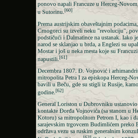
ponovo napali Francuze u Herceg-Novom, 
[60]
u Sutorinu.
Prema austrijskim obaveštajnim podacima, 
Crnogorci su izveli neku "revoluciju", po
podstičući i Dalmatince na ustanak. Iako je
narod se sklanjao u brda, a Englezi su upa
Mostar i još u neka mesta koje su Francuz
[61]
napustili.
Decembra 1807. Đ. Vojnović i arhimandrit
mitropolita Petra I za episkopa Herceg-Nov
bavili u Beču, gde su stigli iz Rusije, kamo 
[62]
godine.
General Loriston u Dubrovniku ustanovio j
kontakte Đorđa Vojnovića (sa stanom u 
Kotoru) sa mitropolitom Petrom I, kao i da
sarajevskim trgovcem Budimlićem preko B
održava vezu sa ruskim generalnim konz
[63]