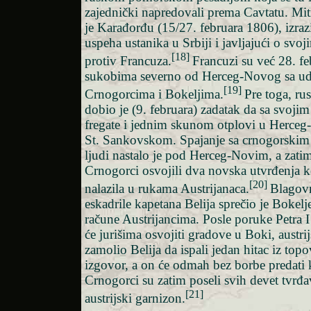
zajednički napredovali prema Cavtatu. Mitr
je Karađorđu (15/27. februara 1806), izraz
uspeha ustanika u Srbiji i javljajući o sv
[18]
protiv Francuza.
Francuzi su već 28. feb
sukobima severno od Herceg-Novog sa u
[19]
Crnogorcima i Bokeljima.
Pre toga, ru
dobio je (9. februara) zadatak da sa svoji
fregate i jednim skunom otplovi u Herceg-N
St. Sankovskom. Spajanje sa crnogorski
ljudi nastalo je pod Herceg-Novim, a zatim
Crnogorci osvojili dva novska utvrđenja ko
[20]
nalazila u rukama Austrijanaca.
Blagov
eskadrile kapetana Belija sprečio je Bokelj
račune Austrijancima. Posle poruke Petra I
će jurišima osvojiti gradove u Boki, austr
zamolio Belija da ispali jedan hitac iz top
izgovor, a on će odmah bez borbe predati 
Crnogorci su zatim poseli svih devet tvrđa
[21]
austrijski garnizon.