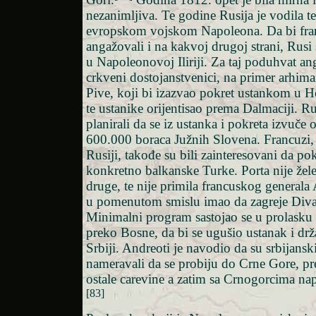
nezanimljiva. Te godine Rusija je vodila t
evropskom vojskom Napoleona. Da bi fra
angažovali i na kakvoj drugoj strani, Rusi 
u Napoleonovoj Iliriji. Za taj poduhvat an
crkveni dostojanstvenici, na primer arhima
Pive, koji bi izazvao pokret ustankom u H
te ustanike orijentisao prema Dalmaciji. Ru
planirali da se iz ustanka i pokreta izvuč
600.000 boraca Južnih Slovena. Francuzi, 
Rusiji, takođe su bili zainteresovani da p
konkretno balkanske Turke. Porta nije žele
druge, te nije primila francuskog generala 
u pomenutom smislu imao da zagreje Diva
Minimalni program sastojao se u prolasku
preko Bosne, da bi se ugušio ustanak i drž
Srbiji. Andreoti je navodio da su srbijanski
nameravali da se probiju do Crne Gore, p
ostale carevine a zatim sa Crnogorcima n
[83]