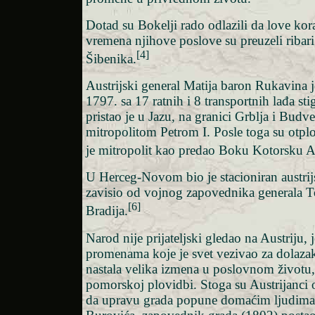
Dotad su Bokelji rado odlazili da love kora
vremena njihove poslove su preuzeli ribari
[4]
Šibenika.
Austrijski general Matija baron Rukavina j
1797. sa 17 ratnih i 8 transportnih lađa sti
pristao je u Jazu, na granici Grblja i Budve
mitropolitom Petrom I. Posle toga su otpl
je mitropolit kao predao Boku Kotorsku Au
U Herceg-Novom bio je stacioniran austrijs
zavisio od vojnog zapovednika generala 
[6]
Bradija.
Narod nije prijateljski gledao na Austriju, j
promenama koje je svet vezivao za dolazak
nastala velika izmena u poslovnom životu
pomorskoj plovidbi. Stoga su Austrijanci o
da upravu grada popune domaćim ljudima.