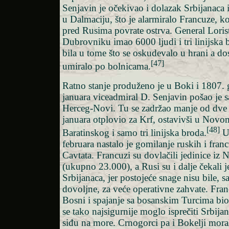
Senjavin je očekivao i dolazak Srbijanaca
u Dalmaciju, što je alarmiralo Francuze, ko
pred Rusima povrate ostrva. General Loris
Dubrovniku imao 6000 ljudi i tri linijska
bila u tome što se oskudevalo u hrani a dos
[47]
umiralo po bolnicama.
Ratno stanje produženo je u Boki i 1807.
januara viceadmiral D. Senjavin pošao je 
Herceg-Novi. Tu se zadržao manje od dve n
januara otplovio za Krf, ostavivši u Novo
[48]
Baratinskog i samo tri linijska broda.
U 
februara nastalo je gomilanje ruskih i fran
Cavtata. Francuzi su dovlačili jedinice iz 
(ukupno 23.000), a Rusi su i dalje čekali 
Srbijanaca, jer postojeće snage nisu bile, 
dovoljne, za veće operativne zahvate. Fra
Bosni i spajanje sa bosanskim Turcima bio je
se tako najsigurnije moglo isprečiti Srbij
siđu na more. Crnogorci pa i Bokelji moral