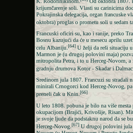
K. Rodofinikinom.
Od oktobra 1807. r
krijumčarenje soli. Vlasti su carinicima do
Pokrajinska delegacija, organ francuske vla
oktobra) proglas o prometu soli u sedam t
Francuski oficiri su, kao i ranije, preko Tr
Bosnu kazujući da će u mesecu aprilu uzet
[64]
celu Albaniju.
U želji da reši situaciju 
Marmon je (u drugoj polovini maja) pozv
mitropolita Petra, i to u Herceg-Novom, a i
gradnju drumova Kotor - Skadar i Dalmaci
Sredinom jula 1807. Francuzi su stradali n
minirali Crnogorci kod Herceg-Novog, pa 
[66]
preneli čak u Knin.
U leto 1808. pobuna je bilo na više mest
okupacijom (Brajići, Krivošije, Risan). Mit
je svoje ljude da podstaknu narod da se bu
[67]
Herceg-Novog.
U drugoj polovini jula 
Novom (u Herceg-Novom i Perastu žandar