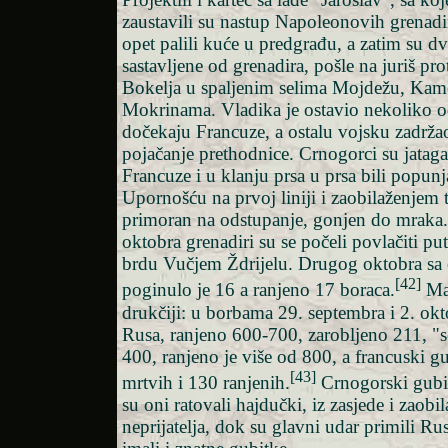
zaustavili su nastup Napoleonovih grenad
opet palili kuće u predgrađu, a zatim su d
sastavljene od grenadira, pošle na juriš pr
Bokelja u spaljenim selima Mojdežu, Ka
Mokrinama. Vladika je ostavio nekoliko o
dočekaju Francuze, a ostalu vojsku zadržao 
pojačanje prethodnice. Crnogorci su jatag
Francuze i u klanju prsa u prsa bili popunj
Upornošću na prvoj liniji i zaobilaženjem te
primoran na odstupanje, gonjen do mraka.
oktobra grenadiri su se počeli povlačiti p
brdu Vučjem Ždrijelu. Drugog oktobra sa 
[42]
poginulo je 16 a ranjeno 17 boraca.
Ma
drukčiji: u borbama 29. septembra i 2. okt
Rusa, ranjeno 600-700, zarobljeno 211, "s
400, ranjeno je više od 800, a francuski gu
[43]
mrtvih i 130 ranjenih.
Crnogorski gubici
su oni ratovali hajdučki, iz zasjede i zaobi
neprijatelja, dok su glavni udar primili Rus