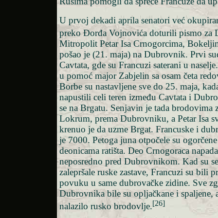
Rusima pomogli da spreče Francuze da u
U prvoj dekadi aprila senatori već okupi
preko Đorđa Vojnovića doturili pismo za 
Mitropolit Petar Isa Crnogorcima, Bokelji
pošao je (21. maja) na Dubrovnik. Prvi su
Cavtata, gde su Francuzi saterani u naselje
u pomoć major Zabjelin sa osam četa redo
Borbe su nastavljene sve do 25. maja, kad
napustili celi teren između Cavtata i Dubr
se na Brgatu. Senjavin je tada brodovima 
Lokrum, prema Dubrovniku, a Petar Isa s
krenuo je da uzme Brgat. Francuske i dub
je 7000. Petoga juna otpočele su ogorčen
deonicama ratišta. Deo Crnogoraca napada
neposredno pred Dubrovnikom. Kad su se
zalepršale ruske zastave, Francuzi su bili p
povuku u same dubrovačke zidine. Sve z
Dubrovnika bile su opljačkane i spaljene, 
[26]
nalazilo rusko brodovlje.