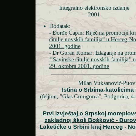
Integralno elektronsko izdanje
2001
Dodatak:
- Đorđe Ćapin:
Riječ na promociji kn
čitulje novskih familija” u Herceg-N
2001. godine
- Dr Goran Komar:
Izlaganje na prom
‘’Savinske čitulje novskih familija’
29. oktobra 2001. godine
Milan Vuksanović-Puov
Istina o Srbima-katolicima
(feljton, "Glas Crnogorca", Podgorica, 4
Prvi izvještaj o Srpskoj moreplov
zakladnoj školi Bošković - Đurov
Laketićke u Srbini kraj Herceg - N