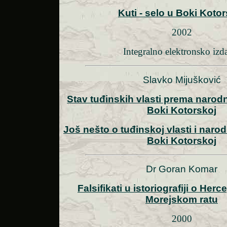
Kuti - selo u Boki Koto
2002
Integralno elektronsko izd
Slavko Mijušković
Stav tuđinskih vlasti prema narod
Boki Kotorskoj
Još nešto o tuđinskoj vlasti i naro
Boki Kotorskoj
Dr Goran Komar
Falsifikati u istoriografiji o He
Morejskom ratu
2000