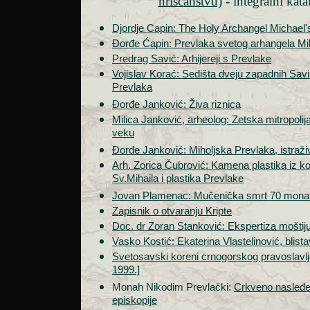
hrišćanstvu)
- integralni kata
Djordje Capin: The Holy Archangel Michael'
Đorđe Ćapin: Prevlaka svetog arhangela Mi
Predrag Savić: Arhijereji s Prevlake
Vojislav Korać: Sedišta dveju zapadnih Savin
Prevlaka
Đorđe Janković: Živa riznica
Milica Janković, arheolog: Zetska mitropolij
veku
Đorđe Janković: Miholjska Prevlaka, istraži
Arh. Zorica Čubrović: Kamena plastika iz k
Sv.Mihaila i plastika Prevlake
Jovan Plamenac: Mučenička smrt 70 mona
Zapisnik o otvaranju Kripte
Doc. dr Zoran Stanković: Ekspertiza moštij
Vasko Kostić: Ekaterina Vlastelinović, blist
Svetosavski koreni crnogorskog pravoslavlja 
1999.]
Monah Nikodim Prevlački:
Crkveno nasleđe
episkopije