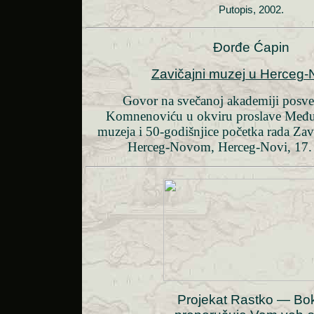
Putopis, 2002.
Đ
orđe Ćapin
Zavičajni muzej u Herceg
Govor na svečanoj akademiji posv
Komnenoviću u okviru proslave Međ
muzeja i 50-godišnjice početka rada Za
Herceg-Novom, Herceg-Novi, 17.
Projekat
Rastko — Bo