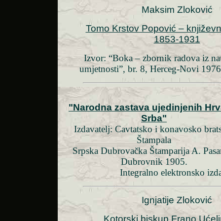
Maksim Zloković
Tomo Krstov Popović – književnik
1853-1931
Izvor: “Boka – zbornik radova iz nau
umjetnosti”, br. 8, Herceg-Novi 1976.
"Narodna zastava ujedinjenih Hrva
Srba"
Izdavatelj: Cavtatsko i konavosko brat
Štampala
Srpska Dubrovačka Štamparija A. Pasar
Dubrovnik 1905.
Integralno elektronsko izd
Ignjatije Zloković
Kotorski biskup Frano Ućeli