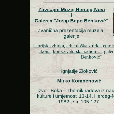
Zavičajni Muzej Herceg-Novi
i
Galerija "Josip Bepo Benković"
Zvanična prezentacija muzeja i
galerije
Istorijska zbirka
,
arheološka zbirka
,
etnol
ikona
,
konzervatorska radionica
, galer
Benković"
Ignjatije Zloković
Mirko Komnenović
Izvor: Boka – zbornik radova iz na
kulture i umjetnosti 13-14, Herceg-
1982., str. 105-127.