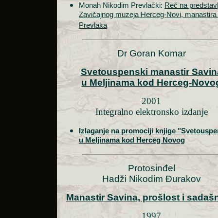
Monah Nikodim Prevlački:
Reč na predstavl
Zavičajnog muzeja Herceg-Novi, manastira 
Prevlaka
Dr Goran Komar
Svetous
penski manastir Savin
u Meljinama kod Herceg-Novo
2001
Integralno elektronsko izdanje
Izlaganje na promociji knjige "Svetouspe
u Meljinama kod Herceg Novog
Protosinđel
Hadži Nikodim Đurakov
Manastir Savina, prošlost i sadaš
1997