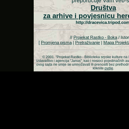
preporučuje Vam veb-s
Društva
za arhive i povjesnicu h
http://dracevica.tripod.com
//
Projekat Rastko - Boka
/ Istor
[
Promjena pisma
|
Pretraživanje
|
Mapa Projekt
© 2001.
"Projekat Rastko - Biblioteka srpske kulture na 
izdavaštvo i agencija "Janus"; kao i nosioci pojedinačnih a
ovog sajta ne smije se umnožavati ili prenositi bez prethod
kliknite
ovdje
.