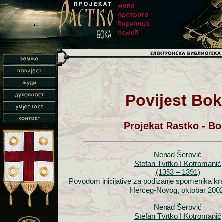
Povijest Bo
Projekat Rastko - Bo
Nenad Šerović
Stefan Tvrtko I Kotromanić
(1353 – 1391)
Povodom inicijative za podizanje spomenika kra
Herceg-Novog, oktobar 2002
Nenad Šerović
Stefan Tvrtko I Kotromanić