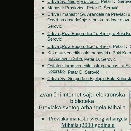
Crkva Sv. Nedjelje u Jošici
, Petar D. Šerovi
Manastir Praskvica
, Petar D. Šerović
Crkva i manastir Sv. Aranđela na Prevlaci 
Osvrt na dosadašnje istoriske radove o ov
Šerović
Crkva „Riza Bogorodice” u Bijeloj, u Boki Ko
Šerović
Crkva „Riza Bogorodice” u Bijeloj
, Petar D.
Kako su venediktinski manastiri u Boki Kotor
pravoslavnih Srba
, Petar D. Šerović
Ostatci starog venediktinskog manastira Sv. 
Kotorskoj
, Petar D. Šerović
Crkva Sv. Gospođe u Bijeloj, u Boki Kotorsk
Zvanični Internet-sajt i elektronska
biblioteka
Prevlaka svetog arhangela Mihaila
Prevlaka manastir svetog arhangela
Mihaila (2000 godina u