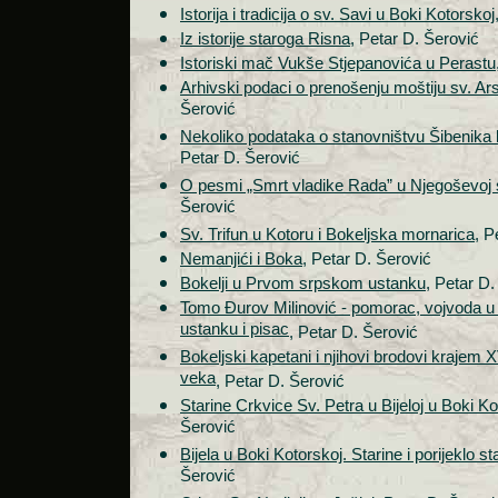
Istorija i tradicija o sv. Savi u Boki Kotorskoj
Iz istorije staroga Risna
, Petar D. Šerović
Istoriski mač Vukše Stjepanovića u Perastu
Arhivski podaci o prenošenju moštiju sv. Ars
Šerović
Nekoliko podataka o stanovništvu Šibenika 
Petar D. Šerović
O pesmi „Smrt vladike Rada” u Njegoševoj
Šerović
Sv. Trifun u Kotoru i Bokeljska mornarica
, P
Nemanjići i Boka
, Petar D. Šerović
Bokelji u Prvom srpskom ustanku
, Petar D.
Tomo Đurov Milinović - pomorac, vojvoda 
ustanku i pisac
, Petar D. Šerović
Bokeljski kapetani i njihovi brodovi krajem 
veka
, Petar D. Šerović
Starine Crkvice Sv. Petra u Bijeloj u Boki Ko
Šerović
Bijela u Boki Kotorskoj. Starine i porijeklo s
Šerović