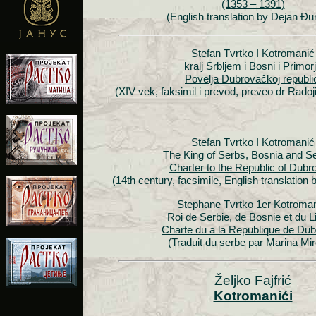
(1353 – 1391)
(English translation by Dejan Đu
Stefan Tvrtko I Kotromanić
kralj Srbljem i Bosni i Primor
Povelja Dubrovačkoj republi
(XIV vek, faksimil i prevod, preveo dr Radoj
Stefan Tvrtko I Kotromanić
The King of Serbs, Bosnia and S
Charter to the Republic of Dubr
(14th century, facsimile, English translation
Stephane Tvrtko 1er Kotroman
Roi de Serbie, de Bosnie et du Li
Charte du a la Republique de Dub
(Traduit du serbe par Marina Mir
Željko Fajfrić
Kotromanići