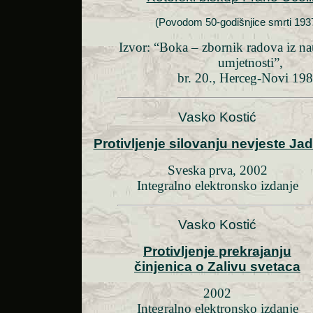
(Povodom 50-godišnjice smrti 193
Izvor: “Boka – zbornik radova iz nau
umjetnosti”,
br. 20., Herceg-Novi 198
Vasko Kostić
Protivljenje silovanju nevjeste Ja
Sveska prva, 2002
Integralno elektronsko izdanje
Vasko Kostić
Protivljenje prekrajanju
činjenica o Zalivu svetaca
2002
Integralno elektronsko izdanje