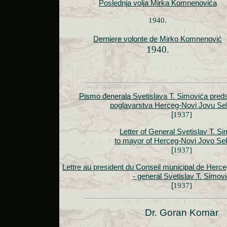
Poslednja volja Mirka Komnenovića
1940.
Derniere volonte de Mirko Komnenović
1940.
Pismo đenerala Svetislava T. Simovića pred
poglavarstva Herceg-Novi Jovu Se
[
1937]
Letter of General Svetislav T. S
to mayor of Herceg-Novi Jovo Se
[
1937]
Lettre au president du Conseil municipal de Herc
- general Svetislav T. Simov
[
1937]
Dr. Goran Komar