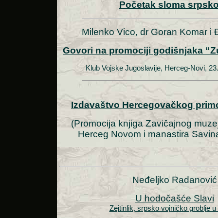
Početak sloma srpsk
Milenko Vico, dr Goran Komar i
Govori na promociji godišnjaka “Z
Klub Vojske Jugoslavije, Herceg-Novi, 23
Izdavaštvo Hercegovačkog primo
(Promocija knjiga Zavičajnog muze
Herceg Novom i manastira Savin
Neđeljko Radanović
U hodočašće Slavi
Zejtinlik, srpsko vojničko groblje 