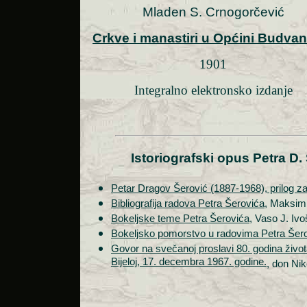
Mladen S. Crnogorčević
Crkve i manastiri u Općini Budva
1901
Integralno elektronsko izdanje
Istoriografski opus Petra D.
Petar Dragov Šerović (1887-1968), prilog za 
Bibliografija radova Petra Šerovića
, Maksim
Bokeljske teme Petra Šerovića
, Vaso J. Ivo
Bokeljsko pomorstvo u radovima Petra Šer
Govor na svečanoj proslavi 80. godina život
Bijeloj, 17. decembra 1967. godine.
, don Ni