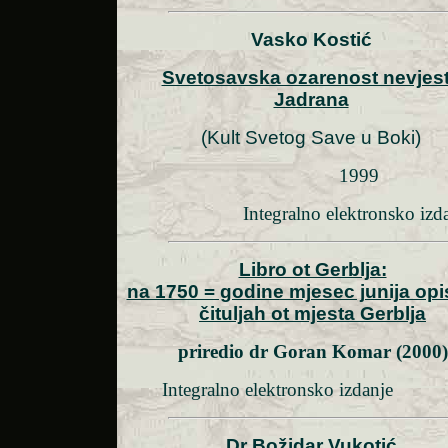
Vasko Kostić
Svetosavska ozarenost nevjes
Jadrana
(Kult Svetog Save u Boki)
1999
Integralno elektronsko izd
Libro ot Gerblja:
na 1750 = godine mjesec junija opi
čituljah ot mjesta Gerblja
priredio dr Goran Komar (2000)
Integralno elektronsko izdanje
Dr Božidar Vukotić