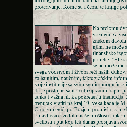
ideologijom, da bi od tada nastalo njegovo
proterivanje. Kome su i čemu te knjige po
Na prelomu dva
vremenu sa vis
znakom đavola i
njim, ne može s
finansijske izgo
potrebe. "Hleba 
se ne može meri
svega vođstvom i živom reči naših duhovn
za istinitim, naučnim, faktografskim infor
stoje institucije sa svim svojim mogućnos
da je postojao samo entuzijazam i napor po
tanka i važna nit ka pokretanju institucija.
trenutak vratiti na kraj 19. veka kada je M
Crnogorčević, po Božjem promislu, sam sk
objavljivao svedoke naše prošlosti i tako 
svetlosti i put koji tek danas prosijava s