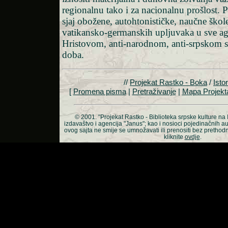
regionalnu tako i za nacionalnu prošlost. 
sjaj obožene, autohtonističke, naučne ško
vatikansko-germanskih upljuvaka u sve agr
Hristovom, anti-narodnom, anti-srpskom
doba.
//
Projekat Rastko - Boka
/
Istor
[
Promena pisma
|
Pretraživanje
|
Mapa Projekt
© 2001.
"Projekat Rastko - Biblioteka srpske kulture na 
izdavaštvo i agencija "Janus"; kao i nosioci pojedinačnih a
ovog sajta ne smije se umnožavati ili prenositi bez prethod
kliknite
ovdje
.