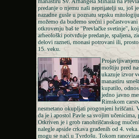
manastiru Sv. Arhangela Mihaila na Prevla
predanje o njemu naši neprijatelji su, još 
nazadne gusle u poznatu srpsku mitologij
možemo da budemo srećni i počastvovani 
otkrovenju baš te "Prevlačke svetinje", koja
arheološki potvrđuje predanje, spaljena, z
delovi razneti, monasi potrovani ili, prosto 
15. veku.
Projavljivanjem
moštiju pred na
ukazuje izvor v
manastiru smeš
kupatilo, odnosn
jedno javno mes
Rimskom carst
nesmetano okupljati progonjeni hrišćani. 
da je i apostol Pavle sa svojim učenicima,
Otkriven je i grob ranohrišćanskog mučeni
nalegle apside crkava građenih od 4. veka. P
mogu se naći u Tvrdošu. Tokom ranovizant