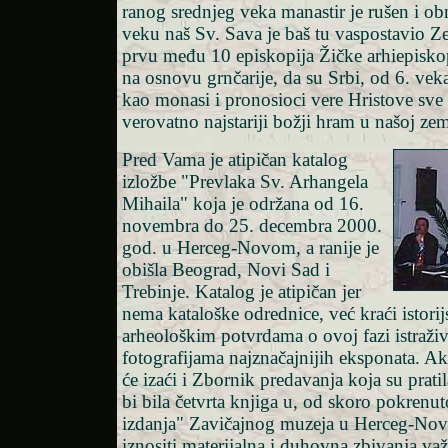
ranog srednjeg veka manastir je rušen i ob
veku naš Sv. Sava je baš tu vaspostavio Ze
prvu među 10 episkopija Žičke arhiepiskop
na osnovu grnčarije, da su Srbi, od 6. veka
kao monasi i pronosioci vere Hristove sve 
verovatno najstariji božji hram u našoj zem
Pred Vama je atipičan katalog
izložbe "Prevlaka Sv. Arhangela
Mihaila" koja je održana od 16.
novembra do 25. decembra 2000.
god. u Herceg-Novom, a ranije je
obišla Beograd, Novi Sad i
Trebinje. Katalog je atipičan jer
nema kataloške odrednice, već kraći istorij
arheološkim potvrdama o ovoj fazi istraživa
fotografijama najznačajnijih eksponata. A
će izaći i Zbornik predavanja koja su prati
bi bila četvrta knjiga u, od skoro pokrenut
izdanja" Zavičajnog muzeja u Herceg-Nov
iznositi materijalna i duhovna zbivanja va