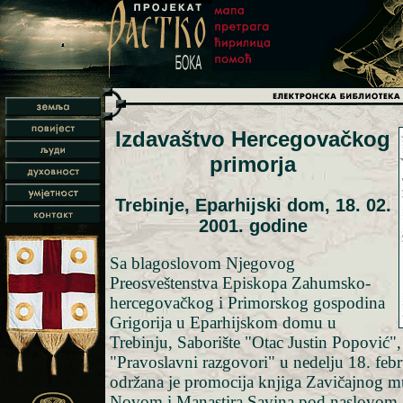
Izdavaštvo Hercegovačkog
primorja
Trebinje, Eparhijski dom, 18. 02.
2001. godine
Sa blagoslovom Njegovog
Preosveštenstva Episkopa Zahumsko-
hercegovačkog i Primorskog gospodina
Grigorija u Eparhijskom domu u
Trebinju, Saborište "Otac Justin Popović"
"Pravoslavni razgovori" u nedelju 18. feb
održana je promocija knjiga Zavičajnog m
Novom i Manastira Savina pod naslovom 