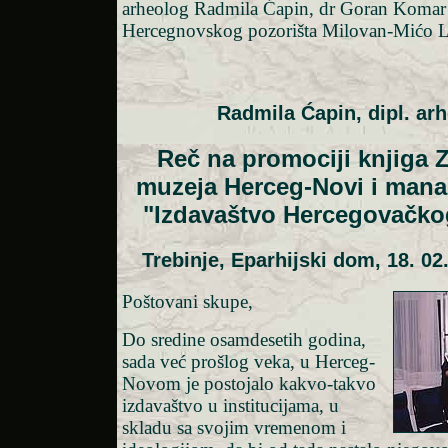
arheolog Radmila Ćapin, dr Goran Komar
Hercegnovskog pozorišta Milovan-Mićo L
Radmila Ćapin, dipl. ar
Reč na promociji knjiga 
muzeja Herceg-Novi i mana
"Izdavaštvo Hercegovačko
Trebinje, Eparhijski dom, 18. 02
Poštovani skupe,
Do sredine osamdesetih godina,
sada već prošlog veka, u Herceg-
Novom je postojalo kakvo-takvo
izdavaštvo u institucijama, u
skladu sa svojim vremenom i