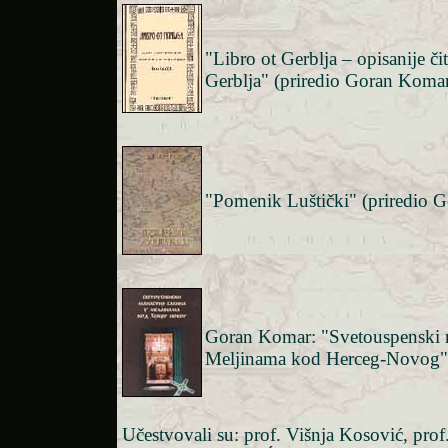
"Libro ot Gerblja – opisanije či
Gerblja" (priredio Goran Komar
"Pomenik Luštički" (priredio 
Goran Komar: "Svetouspenski m
Meljinama kod Herceg-Novog"
Učestvovali su: prof. Višnja Kosović, prof