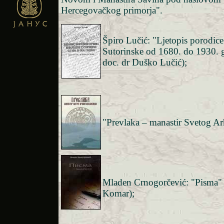
Hercegovačkog primorja".
Špiro Lučić: "Ljetopis porodice
Sutorinske od 1680. do 1930. g
doc. dr Duško Lučić);
"Prevlaka – manastir Svetog Ar
Mladen Crnogorčević: "Pisma" 
Komar);