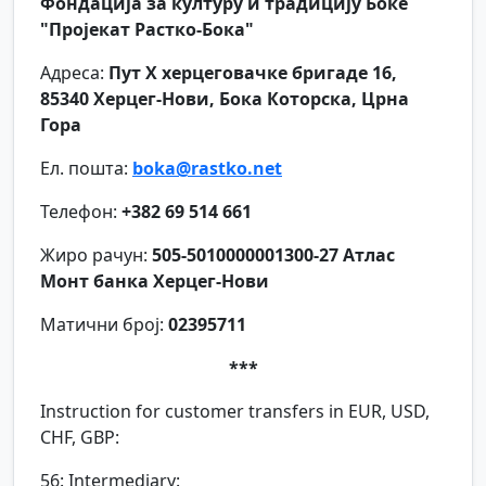
Фондација за културу и традицију Боке
"Пројекат Растко-Бока"
Адреса:
Пут X херцеговачке бригаде 16,
85340 Херцег-Нови, Бока Которска, Црна
Гора
Ел. пошта:
boka@rastko.net
Телефон:
+382 69 514 661
Жиро рачун:
505-5010000001300-27 Атлас
Монт банка Херцег-Нови
Матични број:
02395711
***
Instruction for customer transfers in EUR, USD,
CHF, GBP:
56: Intermediary: