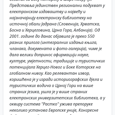
Представља јединствен регионални подухват у
електронском издаваштву и највећу и
најзначајнију електронску библиотеку на
источној обали Јадрана (Словенија, Хрватска,
Босна и Херцеговина, Црна Гора, Албанија). Од
2001. године до данас објавила је преко 550
разних прилога (интегралних издања књига,
чланака, докумената и фото-галерија), чиме је
дала велики допринос афирмацији науке,
културе, умјетности, традиције и туристичких
потенцијала Херцег-Новог и Боке Которске на
глобалном нивоу. Као релевантан извор,
коришћена је у изради историографских дјела и
туристичких водича о Црној Гори на више
страних језика, ушла је у више страних
електронских универзитетских библиотека, а у
оквиру система "Растко" ужива препоруке
неколико установа Европске уније, Конгресне