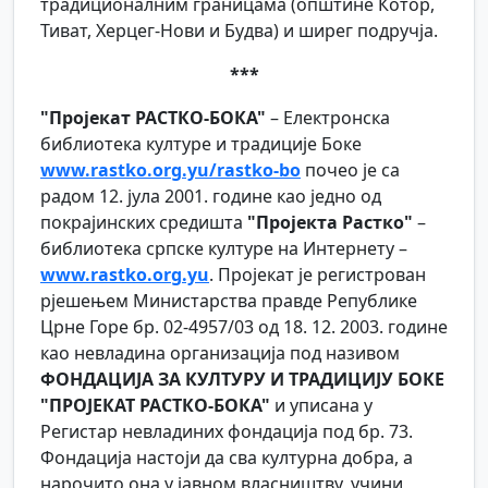
традиционалним границама (општине Котор,
Тиват, Херцег-Нови и Будва) и ширег подручја.
***
"Пројекат РАСТКО-БОКА"
– Електронска
библиотека културе и традиције Боке
www.rastko.org.yu/rastko-bo
почео је са
радом 12. јула 2001. године као једно од
покрајинских средишта
"Пројекта Растко"
–
библиотека српске културе на Интернету –
www.rastko.org.yu
. Пројекат је регистрован
рјешењем Министарства правде Републике
Црне Горе бр. 02-4957/03 од 18. 12. 2003. године
као невладина организација под називом
ФОНДАЦИЈА ЗА КУЛТУРУ И ТРАДИЦИЈУ БОКЕ
"ПРОЈЕКАТ РАСТКО-БОКА"
и уписана у
Регистар невладиних фондација под бр. 73.
Фондација настоји да сва културна добра, а
нарочито она у јавном власништву, учини