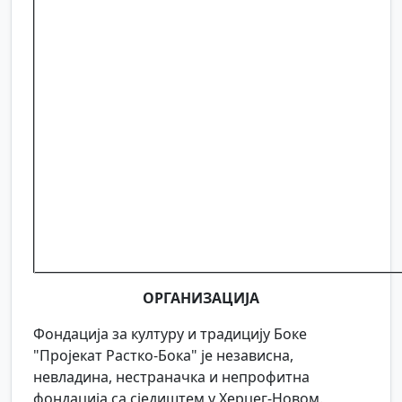
ОРГАНИЗАЦИЈА
Фондација за културу и традицију Боке
"Пројекат Растко-Бока" је независна,
невладина, нестраначка и непрофитна
фондација са сједиштем у Херцег-Новом.