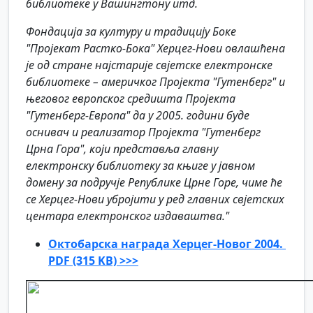
библиотеке у Вашингтону итд.
Фондација за културу и традицију Боке
"Пројекат Растко-Бока" Херцег-Нови овлашћена
је од стране најстарије свјетске електронске
библиотеке – америчког Пројекта "Гутенберг" и
његовог европског средишта Пројекта
"Гутенберг-Европа" да у 2005. години буде
оснивач и реализатор Пројекта "Гутенберг
Црна Гора", који представља главну
електронску библиотеку за књиге у јавном
домену за подручје Републике Црне Горе, чиме ће
се Херцег-Нови убројити у ред главних свјетских
центара електронског издаваштва."
Октобарска награда Херцег-Новог 2004.
PDF (315 KB) >>>