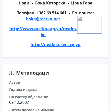
Нови ▪ Бока Которска ▪ Црна Гора
Телефон: +382 69 514 661 ▪ Ел. пошта:
boka@rastko.net
http://www.rastko.org.yu/rastko-
bo
http://rastko.users.cg.yu
Метаподаци
Аутор
Година издања
На Растку објављено:
09.12.2007
Датум последње измене