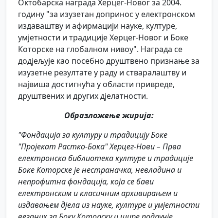
Октобарска награда Херцег-Новог за 2004.
годину "за изузетан допринос у електронском
издаваштву и афирмацији науке, културе,
умјетности и традиције Херцег-Новог и Боке
Которске на глобалном нивоу". Награда се
додјељује као посебно друштвено признање за
изузетне резултате у раду и стваралаштву и
највиша достигнућа у области привреде,
друштвених и других дјелатности.
Образложење жирија:
"Фондација за културу и традицију Боке
"Пројекат Растко-Бока" Херцег-Нови – Прва
електронска библиотека културе и традиције
Боке Которске је нестраначка, невладина и
непрофитна фондација, која се бави
електронским и класичним архивирањем и
издавањем дјела из науке, културе и умјетности
везаних за Боку Которску и шире подручје.