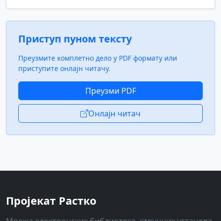
Приступ пуном тексту
Преузмите комплетно дело у PDF формату или
приступите онлајн читачу.
Преузми PDF
Онлајн читач
Пројекат Растко