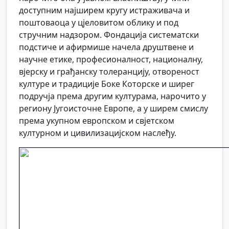
доступним најширем кругу истраживача и
поштоваоца у цјеловитом облику и под
стручним надзором. Фондација систематски
подстиче и афирмише начела друштвене и
научне етике, професионалност, националну,
вјерску и грађанску толеранцију, отвореност
културе и традиције Боке Которске и ширег
подручја према другим културама, нарочито у
региону Југоисточне Европе, а у ширем смислу
према укупном европском и свјетском
културном и цивилизацијском наслеђу.