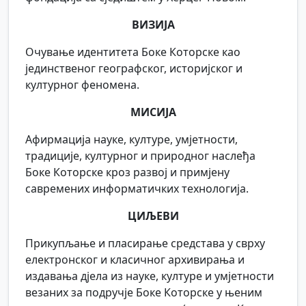
ВИЗИЈА
Очување идентитета Боке Которске као
јединственог географског, историјског и
културног феномена.
МИСИЈА
Афирмација науке, културе, умјетности,
традиције, културног и природног наслеђа
Боке Которске кроз развој и примјену
савремених информатичких технологија.
ЦИЉЕВИ
Прикупљање и пласирање средстава у сврху
електронског и класичног архивирања и
издавања дјела из науке, културе и умјетности
везаних за подручје Боке Которске у њеним