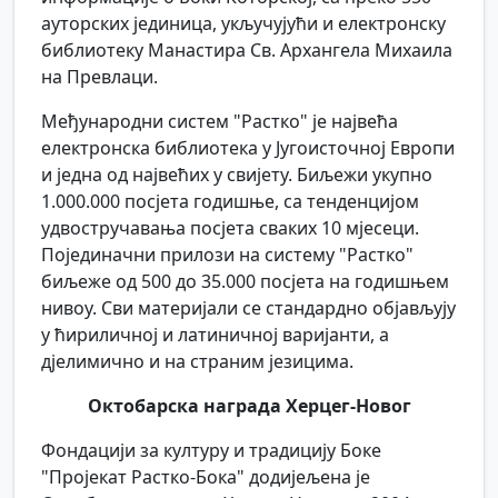
ауторских јединица, укључујући и електронску
библиотеку Манастира Св. Архангела Михаила
на Превлаци.
Међународни систем "Растко" је највећа
електронска библиотека у Југоисточној Европи
и једна од највећих у свијету. Биљежи укупно
1.000.000 посјета годишње, са тенденцијом
удвостручавања посјета сваких 10 мјесеци.
Појединачни прилози на систему "Растко"
биљеже од 500 до 35.000 посјета на годишњем
нивоу. Сви материјали се стандардно објављују
у ћириличној и латиничној варијанти, а
дјелимично и на страним језицима.
Октобарска награда Херцег-Новог
Фондацији за културу и традицију Боке
"Пројекат Растко-Бока" додијељена је