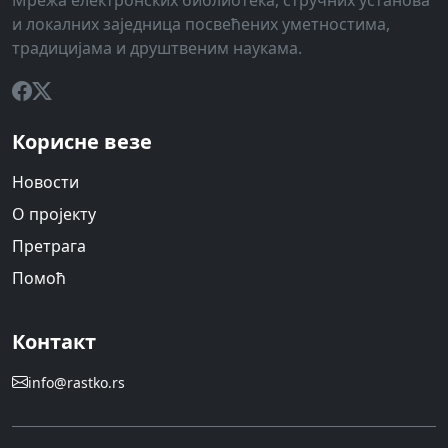
Мрежа електронских библиотека, стручних установа
и локалних заједница посвећених уметностима,
традицијама и друштвеним наукама.
Корисне везе
Новости
О пројекту
Претрага
Помоћ
Контакт
info@rastko.rs