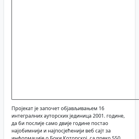
Пројекат је започет објављивањем 16
интегралних ауторских јединица 2001. године,
да би послије само двије године постао
најобимнији и најпосјећенији веб сајт за
информације о Боки Которској, са преко 550