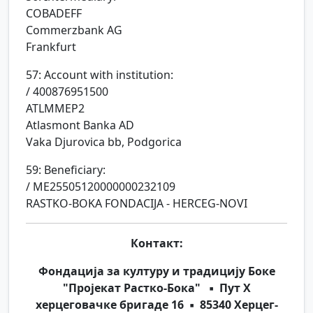
COBADEFF
Commerzbank AG
Frankfurt
57: Account with institution:
/ 400876951500
ATLMMEP2
Atlasmont Banka AD
Vaka Djurovica bb, Podgorica
59: Beneficiary:
/ ME25505120000000232109
RASTKO-BOKA FONDACIJA - HERCEG-NOVI
Контакт:
Фондација за културу и традицију Боке
"Пројекат Растко-Бока" ▪ Пут X
херцеговачке бригаде 16 ▪ 85340 Херцег-