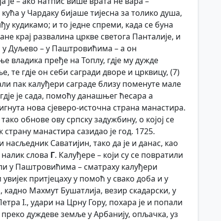
ја је – ако натпис више врата не вара –
 кућа у Чардаку бијаше тијесна за толико душа,
ђу кудикамо; и то једне спреми, када се буна
тане крај развалина цркве светога Панталије, и
а у Дуљево – у Паштровићима – а он
ње владика пређе на Топлу, гдје му дужде
, те гдје он себи сагради дворе и црквицу, (7)
тали пак калуђери саграде близу поменуте мале
, гдје је сада, помоћу данашњег ћесара а
гнута нова сјеверо-источна страна манастира.
 тако обнове ову српску задужбину, о којој се
 страну манастира сазидао је год. 1725.
насљедник Саватијин, тако да је и данас, као
у налик слова
Г
. Калуђере – који су се повратили
нили у Паштровићима – сматраху калуђери
м увијек притјецаху у помоћ у свако доба и у
., кадно Махмут Бушатлија, везир скадарски, у
тра I., удари на Црну Гору, похара је и попали
 преко дуждеве земље у Арбанију, опљачка, уз