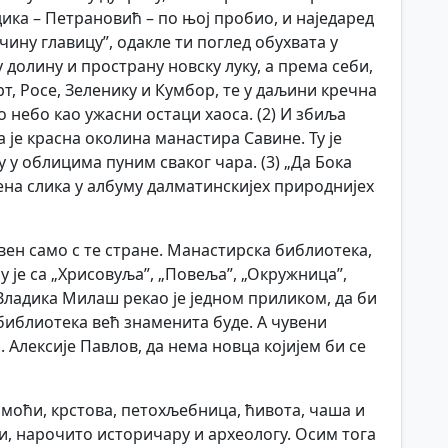
дика – Петрановић – по њој пробио, и наједаред
чину главицу”, одакле ти поглед обухвата у
долину и пространу новску луку, а према себи,
т, Росе, Зеленику и Кумбор, те у даљини кречна
о небо као ужасни остаци хаоса. (2) И збиља
а је красна околина манастира Савине. Ту је
 у облицима пуним сваког чара. (3) „Да Бока
ена слика у албуму далматинскијех природнијех
вен само с те стране. Манастирска библиотека,
су је са „Хрисовуља”, „Повеља”, „Окружница”,
у. Владика Милаш рекао је једном приликом, да би
 библиотека већ знаменита буде. А чувени
Алексије Павлов, да нема новца којијем би се
. моћи, крстова, петохљебница, ћивота, чаша и
ости, нарочито историчару и археологу. Осим тога