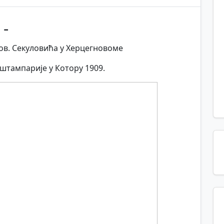
 -
в. Секуловића у Херцегновоме
тампарије у Котору 1909.