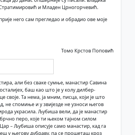
исаца до данас опширније су писали: владика
 Стратимировић и Младен Црногорчевић.
прије него сам прегледао и обрадио ове моје
Томо Крстов Поповић
тира, али без сваке сумње, манастир Савина
 осталијех, баш као што је у колу дилбер-
 своје. Та нема, ја мним, писца, који је што
ед, не спомиње и у звијезде не узноси његов
рирода украсила. Љубиша вели, да је манастир
 брчно перо, које ти њеком тајном силом
 Цар – Љубиша описује само манастир, кад га
ђеш у његову дубраву, па се прошеташ кроз