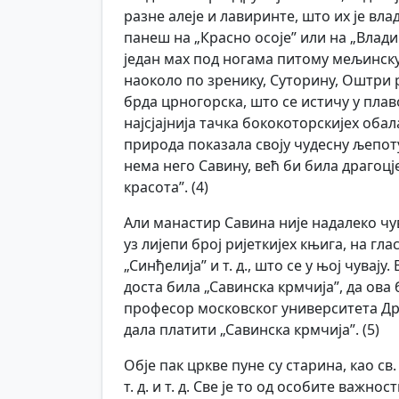
разне алеје и лавиринте, што их је вла
панеш на „Красно осоје” или на „Влади
један мах под ногама питому мељинску 
наоколо по зренику, Суторину, Оштри р
брда црногорска, што се истичу у плав
најсјајнија тачка бококоторскијех обал
природа показала своју чудесну љепоту
нема него Савину, већ би била драгоцј
красота”. (4)
Али манастир Савина није надалеко чу
уз лијепи број ријеткијех књига, на гла
„Синђелија” и т. д., што се у њој чувај
доста била „Савинска крмчија”, да ова
професор московског университета Др. 
дала платити „Савинска крмчија”. (5)
Обје пак цркве пуне су старина, као св
т. д. и т. д. Све је то од особите важн