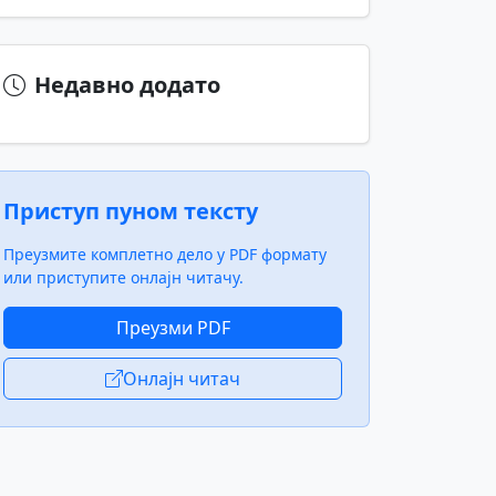
Недавно додато
Приступ пуном тексту
Преузмите комплетно дело у PDF формату
или приступите онлајн читачу.
Преузми PDF
Онлајн читач