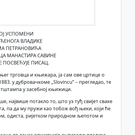
ОЈ УСПОМЕНИ
ЋЕНОГА ВЛАДИКЕ
МА ПЕТРАНОВИЋА
А МАНАСТИРА САВИНЕ
Е ПОСВЕЋУЈЕ ПИСАЦ.
њег трговца и књижара, ја сам ове цртице о
883. у дубровачкоме „Slovincu” – прегледао, те
 отштампа у засебној књижици.
ше, највише потакло то, што уз туђ свијет сваке
а, па да му пружи као тобож вођ њеки, који ће
ом, одиста, ријетком природном љепотом и