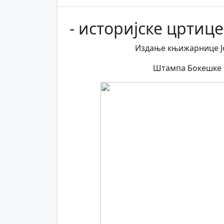
- историјске цртице
Издање књижарнице Јо
Штампа Бокешке ш