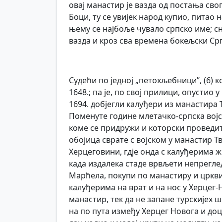
овај манастир је вазда од постања сво
Боци, ту се увијек народ купио, питао 
њему се најбоље чувало српско име; сн
вазда и кроз сва времена бокељски Ср
Судећи по једној „петохљебници”, (6) ко
1648.; па је, по свој прилици, опустио 
1694. добјегли калуђери из манастира 
Поменуте године млетачко-српска војс
коме се придружи и которски проведит
обојица сврате с војском у манастир 
Херцеговини, гдје онда с калуђерима 
када издалека стаде врвљети непреглед
Марћела, покупи по манастиру и цркви с
калуђерима на врат и на нос у Херцег-
манастир, тек да не запане турскијех ш
на по пута између Херцег Новога и до