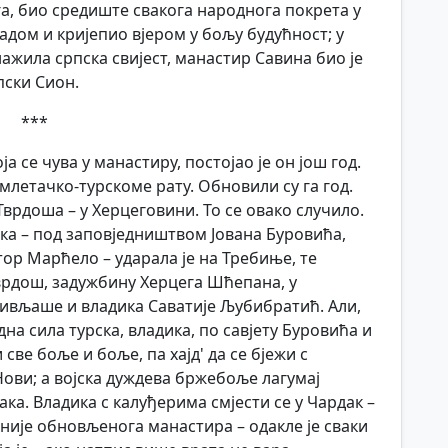
га, био средиште свакога народнога покрета у
надом и кријепио вјером у бољу будућност; у
ажила српска свијест, манастир Савина био је
пски Сион.
***
ја се чува у манастиру, постојао је он још год.
у млетачко-турскоме рату. Обновили су га год.
Тврдоша – у Херцеговини. То се овако случило.
ка – под заповједништвом Јована Буровића,
ор Марћело – ударала је на Требиње, те
Тврдош, задужбину Херцега Шћепана, у
живљаше и владика Саватије Љубибратић. Али,
на сила турска, владика, по савјету Буровића и
ве боље и боље, па хајд' да се бјежи с
Нови; а војска дуждева бржебоље лагумај
ака. Владика с калуђерима смјести се у Чардак –
цније обновљенога манастира – одакле је сваки