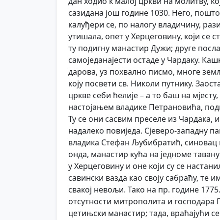
дан ходио к малој цркви на молитву, ко
сазидана још године 1030. Него, пошто
калуђери се, по налогу владичину, рази
утишала, опет у Херцеговину, који се с
ту подигну манастир Дужи; друге посл
самоједанајести остаде у Чардаку. Каш
дарова, уз похвално писмо, многе земље
коју посвети св. Николи путнику. Заос
цркве себи ћелије – а то баш на мјесту
настојањем владике Петрановића, поди
Ту се они сасвим преселе из Чардака, и
надалеко повиједа. Сјеверо-западну пак
владика Стефан Љубибратић, синовац и 
онда, манастир кућа на једноме таван
у Херцеговину и оне који су се наста
савински вазда као своју сабраћу, те и
свакој невољи. Тако на пр. године 1775
отсутности митрополита и господара Пе
цетињски манастир; тада, враћајући се