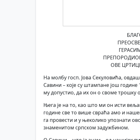
БЛАГ
ПРЕОСВЕ
ГЕРАСИ
ПРЕПОРОДИОЦ
ОВЕ ЦРТИЦ
На молбу госп. Јова Секуловића, овдаш
Савини – које су штампане још године 1
му допустио, да их он о своме трошку
Њега је на то, као што ми он исти веља
године све то више свраћа амо и нашег
га провести и у њеколико упознати ов
знаменитом српском задужбином.