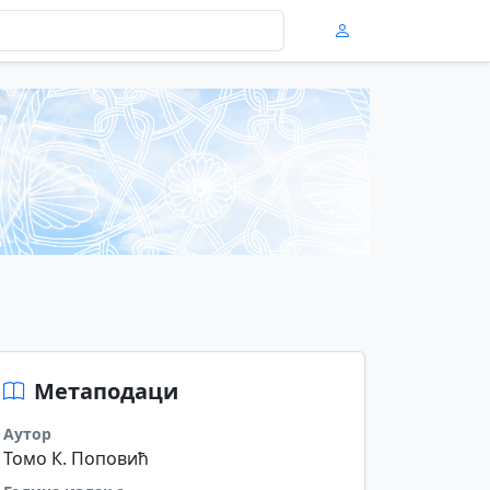
Метаподаци
Аутор
Томо К. Поповић