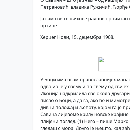
О Савини – што ја знам – од нашијех п
Петрановић, владика Ружичић, Ђорђе
Ја сам све те њихове радове прочитао 
цртице.
Херцег Нови, 15. децембра 1908.
У Боци има осам православнијех манас
одвојио је у свему и по свему од свијех
Иконија надкрилила све около другарице
писао о Боци, а да га, ако ће и мимогр
дивни положај и љепоту, којом га је п
Савина лијевоме крилу новске крајине
плијени поглед. (1) Него – пише Марко
гледаш с мора. Друго је њешто, кад за