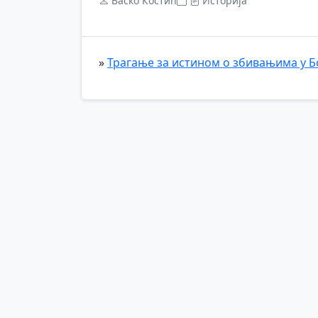
Васко Костић
Историја
»
Трагање за истином о збивањима у Бо