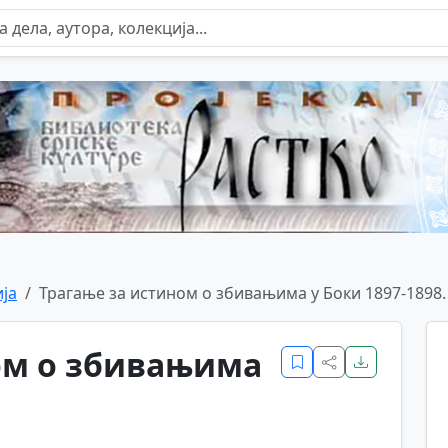
ја
Трагање за истином о збивањима у Боки 1897-1898.
ом о збивањима