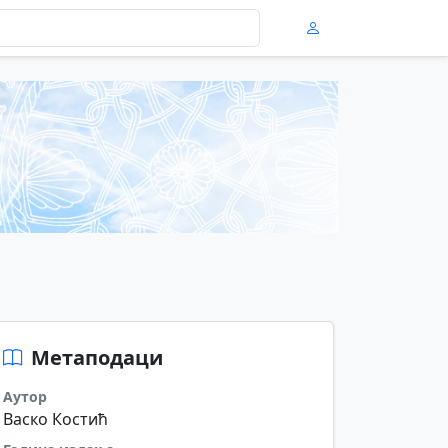
Метаподаци
Аутор
Васко Костић