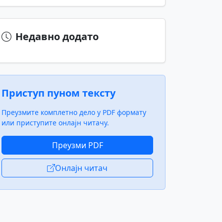
Недавно додато
Приступ пуном тексту
Преузмите комплетно дело у PDF формату
или приступите онлајн читачу.
Преузми PDF
Онлајн читач