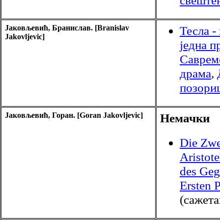
свеште
Јаковљевић, Бранислав. [Branislav
Тесла -
Jakovljevic]
једна п
Саврем
драма
,
позори
Јаковљевић, Горан. [Goran Jakovljevic]
Немачки
Die Zwe
Aristote
des Geg
Ersten 
(сажета