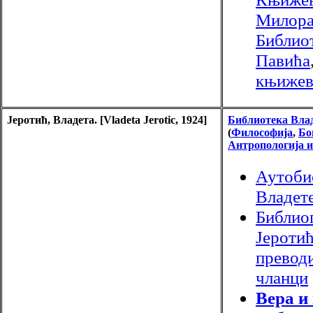
Милора
Библио
Павића
књижев
Јеротић, Владета. [Vladeta Jerotic, 1924]
Библиотека Влад
(
Философија
,
Бо
Антропологија и
Аутоби
Владете
Библио
Јеротић
преводи
чланци
Вера и