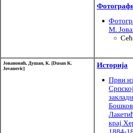
Фотографи
Фотогр
М. Јов
Сећ
Јовановић, Душан, К. [Dusan K.
Историја
Jovanovic]
Први из
Српско
заклад
Бошков
Лакети
крај Хе
1884-1