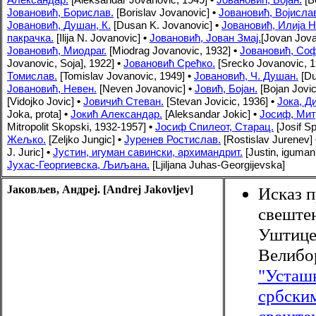
Јовановић, Борислав.
[Borislav Jovanovic]
•
Јовановић, Војисла
Јовановић, Душан, К.
[Dusan K. Jovanovic]
•
Јовановић, Илија Н
пакрачка.
[Ilija N. Jovanovic]
•
Јовановић, Јован Змај.
[Jovan Jova
Јовановић, Миодраг.
[Miodrag Jovanovic, 1932]
•
Јовановић, Софи
Jovanovic, Soja], 1922]
•
Јовановић Срећко.
[Srecko Jovanovic, 1
Томислав.
[Tomislav Jovanovic, 1949]
•
Јовановић, Ч. Душан.
[Du
Јовановић, Невен.
[Neven Jovanovic]
•
Јовић, Бојан.
[Bojan Jovic
[Vidojko Jovic]
•
Јовичић Стеван.
[Stevan Jovicic, 1936]
•
Јока, Д
Joka, prota]
•
Јокић Александар.
[Aleksandar Jokic]
•
Јосиф, Мит
Mitropolit Skopski, 1932-1957]
•
Јосиф Спилеот, Старац.
[Josif Sp
Жељко.
[Zeljko Jungic]
•
Јуренев Ростислав.
[Rostislav Jurenev]
J. Juric]
•
Јустин, игуман савински, архимандрит.
[Justin, iguman 
Јухас-Георгиевска, Љиљана.
[Ljiljana Juhas-Georgijevska]
Јаковљев, Андреј. [Andrej Jakovljev]
Исказ 
свештен
Уштице
Велибо
"Усташ
србски