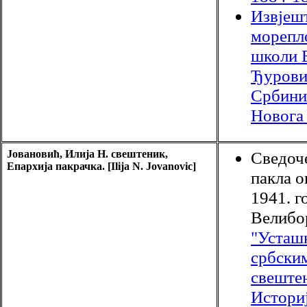
Извјешт
морепло
школи 
Ђурови
Србини 
Новога 
Јовановић, Илија Н. свештеник,
Сведоч
Епархија пакрачка. [Ilija N. Jovanovic]
пакла о
1941. г
Велибо
"Усташ
србски
свеште
Истори