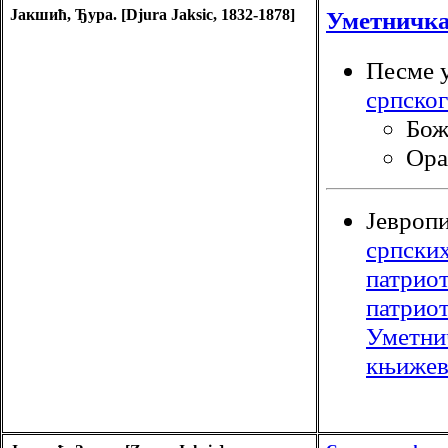
Јакшић, Ђура. [Djura Jaksic, 1832-1878]
Уметничк
Песме 
српско
Бож
Ора
Јевропи
српски
патриот
патриот
Уметни
књижев