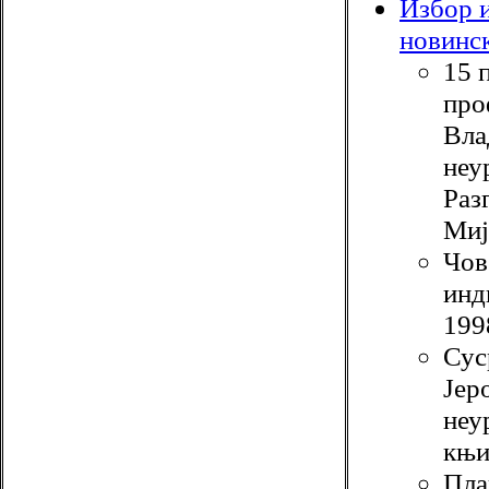
Избор и
новинск
15 
про
Вла
неу
Раз
Миј
Чов
инд
199
Сус
Јер
неу
књи
Пла