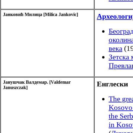
Јанковић Милица [Milica Jankovic]
Археологи
Београд
околина
века
(1
Зетска 
Превла
Јанушчак Валдемар. [Valdemar
Енглески
Januszczak]
The grea
Kosovo:
the Serb
in Koso