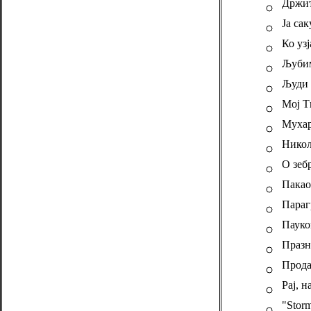
Држи
Ја са
Ко уз
Љуби
Људи 
Мој Т
Мухар
Никол
О зеб
Пакао
Параг
Пауко
Празн
Прода
Рај, н
"Storm