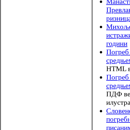
Манаст
Превла
ризниц
Михољс
истраж
години
Погреб
средње
HTML в
Погреб
средње
ПДФ вер
илустра
Словен
погребн
писани