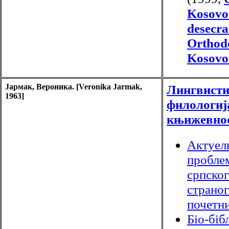
Kosovo 
desecra
Orthodo
Kosovo
Јармак, Вероника. [Veronika Jarmak,
Лингвисти
1963]
филологиј
књижевно
Актуел
пробле
српског
страног
почетни
Біо-біб