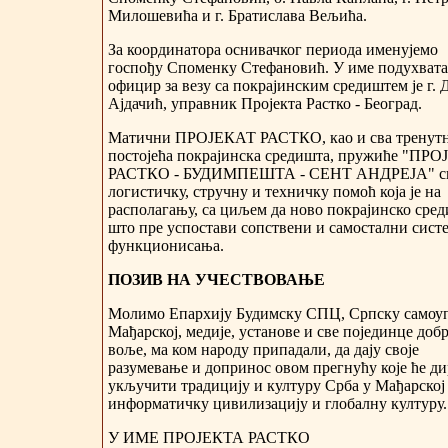
Милошевића и г. Братислава Вељића.
За координатора оснивачког периода именујемо
госпођу Спомeнку Стефановић. У име подухвата
официр за везу са покрајинским средиштем је г. 
Ајдачић, управник Пројекта Растко - Београд.
Матични ПРОЈЕКАТ РАСТКО, као и сва тренут
постојећа покрајинска средишта, пружиће "ПР
РАСТКО - БУДИМПЕШТА - СЕНТ АНДРЕЈА" с
логистичку, стручну и техничку помоћ која је на
располагању, са циљем да ново покрајинско сре
што пре успостави сопствени и самостални сист
функционисања.
ПОЗИВ НА УЧЕСТВОВАЊЕ
Молимо Епархију Будимску СПЦ, Српску самоуп
Мађарској, медије, установе и све појединце доб
воље, ма ком народу припадали, да дају своје
разумевање и допринос овом прегнућу које ће д
укључити традицију и културу Срба у Мађарској
информатичку цивилизацију и глобалну културу.
У ИМЕ ПРОЈЕКТА РАСТКО