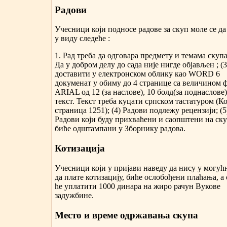
Радови
Учесници који подносе радове за скуп моле се да
у виду следеће :
1. Рад треба да одговара предмету и темама скупа;
Да у добром делу до сада није нигде објављен ; (3
доставити у електронском облику као WORD 6
докуменат у обиму до 4 странице са величином 
ARIAL од 12 (за наслове), 10 болд(за поднаслове)
текст. Текст треба куцати српском тастатуром (К
страница 1251); (4) Радови подлежу рецензији; (5
Радови који буду прихваћени и саопштени на ск
биће одштампани у Зборнику радова.
Котизација
Учесници који у пријави наведу да нису у могућ
да плате котизацију, биће ослобођени плаћања, а
ће уплатити 1000 динара на жиро рачун Вукове
задужбине.
Место и време одржавања скупа