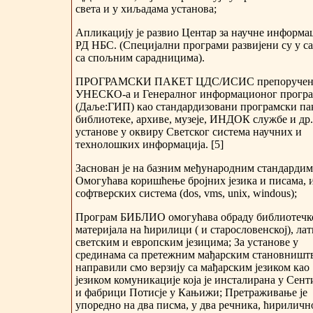
света и у хиљадама установа;
Апликацију је развио Центар за научне информа
РД НБС. (Специјални програми развијени су у с
са спољним сарадницима).
ПРОГРАМСКИ ПАКЕТ ЦДС/ИСИС препоручен 
УНЕСКО-а и Генералног информационог прогр
(Даље:ГИП) као стандардизовани програмски пак
библиотеке, архиве, музеје, ИНДОК службе и др.
установе у оквиру Светског система научних и
технолошких информација. [5]
Заснован је на базним међународним стандардим
Омогућава коришћење бројних језика и писама, 
софтверских система (dos, vms, unix, windous);
Програм БИБЛИО омогућава обраду библиотечк
материјала на ћирилици ( и старословенској), ла
светским и европским језицима; За установе у
срединама са претежним мађарским становништ
направили смо верзију са мађарским језиком као
језиком комуникације која је инсталирана у Сент
и фабрици Потисје у Кањижи; Претраживање је
упоредно на два писма, у два речника, ћириличн