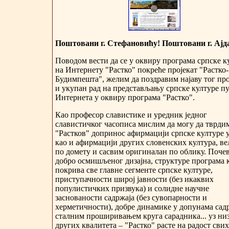
Поштовани г. Стефановићу! Поштовани г. Ајд
Поводом вести да се у оквиру програма српске к
на Интернету "Растко" покреће пројекат "Растко-
Будимпешта", желим да поздравим најаву тог про
и укупан рад на представљању српске културе п
Интернета у оквиру програма "Растко".
Као професор славистике и уредник једног
славистичког часописа мислим да могу да тврдим
"Растков" допринос афирмацији српске културе у
као и афирмацији других словенских култура, в
по домету и сасвим оригиналан по облику. Почев
добро осмишљеног дизајна, структуре програма к
покрива све главне сегменте српске културе,
приступачности широј јавности (без икаквих
популистичких призвука) и солидне научне
заснованости садржаја (без сувопарности и
херметичности), добре динамике у допунама садр
сталним проширивањем круга сарадника... уз ни
других квалитета – "Растко" расте на радост свих