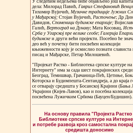
У следећим недељема биће објављено још капит
дела: Милорад Павић,
Гаврил Стефановић Венцл
Тихомир Вујичић,
Музичке традиције Јужних Сл
у Мађарској;
Стојан Вујичић,
Расточење
; Др Ди
Давидов,
Споменици будимске епархије;
Војислав
Галић,
Вертоград на Дунаву
; Мата Косовац,
Ист
Срба у Угарској пре велике сеобе
;
Галерија Епархи
будимске
и други већи пројекти. Посебно ће знач
део већ у почетку бити посвећен колекцији
књижевности коју је осмислио познати слависта 
писац и Мађарске, Петар Милошевић.
"Пројекат Растко - Библиотека српске културе на
Интернету" има за сада шест покрајинских среди
Београд, Темишвар, Грачаница-Пећ, Цетиње, Бок
Которска и Будимпешта-Сентандреја, а до краја 
се отварају средишта у Босанској Крајини (Бања 
Украјини (Кијев-Лавов), као и посебна колекција
посвећена Лужичким Србима (Бауцен/Будишин).
На основу правила "Пројекта Растко 
Библиотеке српске културе на Интерне
и потребе развоја кроз самостална покра
средишта доносимо