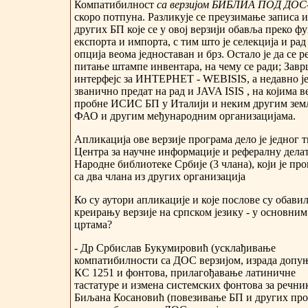
Компатибилност
са верзијом БИБЛИА ПОД ДОС
скоро потпуна. Разликује се преузимање записа и
других БП које се у овој верзији обавља преко ф
експорта и импорта, с тим што је селекција и рад
опција веома једноставан и брз. Остало је да се 
питање штампе инвентара, на чему се ради; Завр
интерфејс за ИНТЕРНЕТ - WEBISIS, а недавно ј
званично предат на рад и JAVA ISIS , на којима в
пробне ИСИС БП у Италији и неким другим зем
ФАО и другим међународним организацијама.
Апликација ове верзије програма дело је једног 
Центра за научне информације и рефералну дела
Народне библиотеке Србије (3 члана), који је пр
са два члана из других организација
Ко су аутори апликације и које послове су обави
креирању верзије на српском језику - у основним
цртама?
- Др Србислав Букумировић (усклађивање
компатибилности са ДОС верзијом, израда допу
КС 1251 и фонтова, прилагођавање латиничне
тастатуре и измена системских фонтова за речни
Биљана Косановић (повезивање БП и других пр