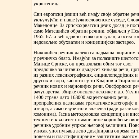
укрштеница.
Сви европски језици већ имају своје обратне реч
укључујући и наше јужнословенске суседе, Слов
Македонце. За српскохрватски језик досад је пос
само Матешићев обратни речник, објављен у Нем
1965–67. и већ одавно тешко доступан, а осим то
недовољно обухватан и концепцијски застарео.
Николићев речник далеко га надмаша ширином з
у речничко благо. Имајући за полазиште шестот
Матице Српске, он превазилази обим тог свог
предлошка за читавих двадесет хиљада речи, цр
из разних лексикографских, енциклопедијских и
других извора, као што су то Клајнов и Ћирило
речник нових и најновијих речи, Оксфордски ре
рачунарства, збирке опсцене лексике и др. Укупн
1400 страна дато 163000 акцентованих речи,
пропраћених назнакама граматичке категорије и
извора, а само изузетно и значења (ради разлико
хомонима). Јасна методолошка концепција и вис
технички квалитет штампе чине коришћење овог
речника удобним упркос његовој величини. По
утисак употпуњава лепо дизајнирана опрема са 
повезом и пластифицираним заштитним омотом.