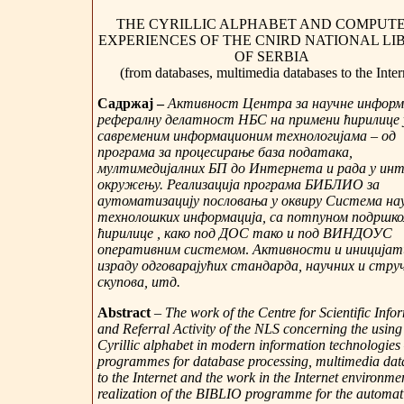
THE CYRILLIC ALPHABET AND COMPUTE
EXPERIENCES OF THE CNIRD NATIONAL LI
OF SERBIA
(from databases, multimedia databases to the Inter
Садржај –
Активност Центра за научне информ
рефералну делатност НБС на примени ћирилице 
савременим информационим технологијама – од
програма за процесирање база података,
мултимедијалних БП до Интернета и рада у ин
окружењу. Реализација програма БИБЛИО за
аутоматизацију пословања у оквиру Система на
технолошких информација, са потпуном подршк
ћирилице , како под ДОС тако и под ВИНДОУС
оперативним системом
.
Активности и иницијат
израду одговарајућих стандарда, научних и стру
скупова, итд.
Abstract
–
The work of the Centre for Scientific Info
and Referral Activity of the NLS concerning the using 
Cyrillic alphabet in modern information technologies
programmes for database processing, multimedia dat
to the Internet and the work in the Internet environme
realization of the BIBLIO programme for the automat