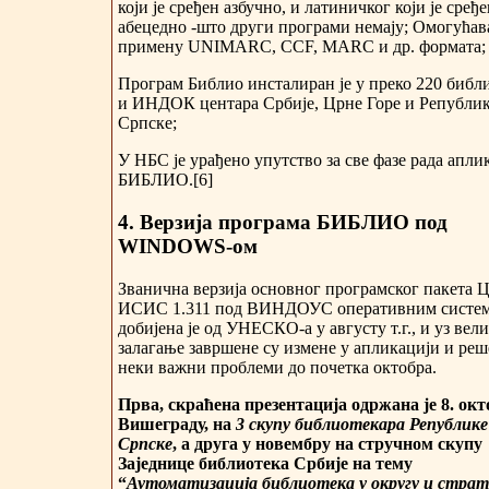
који је сређен азбучно, и латиничког који је сређ
абецедно -што други програми немају; Омогућав
примену UNIMARC, CCF, MARC и др. формата;
Програм Библио инсталиран је у преко 220 библ
и ИНДОК центара Србије, Црне Горе и Републи
Српске;
У НБС је урађено упутство за све фазе рада апли
БИБЛИО.[6]
4.
Верзија програма БИБЛИО под
WINDOWS-ом
Званична верзија основног програмског пакета 
ИСИС 1.311 под ВИНДОУС оперативним систе
добијена је од УНЕСКО-а у августу т.г., и уз вел
залагање завршене су измене у апликацији и ре
неки важни проблеми до почетка октобра.
Прва, скраћена презентација одржана је 8. окт
Вишеграду, на
3 скупу библиотекара Републике
Српске
, а друга у новембру на стручном скупу
Заједнице библиотека Србије на тему
“
Аутоматизација библиотека у округу и страт