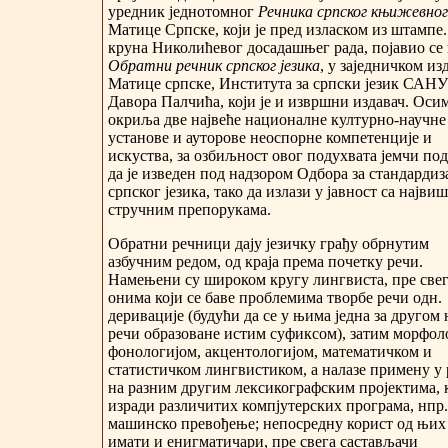
уредник једнотомног
Речника српског књижевног
Матице Српске, који је пред изласком из штампе
круна Николићевог досадашњег рада, појавио се
Обратни речник српског језика
, у заједничком и
Матице српске, Института за српски језик САНУ
Давора Палчића, који је и извршни издавач. Оси
окриља две највеће националне културно-научне
установе и ауторове неоспорне компетенције и
искуства, за озбиљност овог подухвата јемчи по
да је изведен под надзором Одбора за стандардиз
српског језика, тако да излази у јавност са најви
стручним препорукама.
Обратни речници дају језичку грађу обрнутим
азбучним редом, од краја према почетку речи.
Намењени су широком кругу лингвиста, пре све
онима који се баве проблемима творбе речи одн.
деривације (будући да се у њима једна за другом
речи образоване истим суфиксом), затим морфол
фонологијом, акцентологијом, математичком и
статистичком лингвистиком, а налазе примену у 
на разним другим лексикографским пројектима, к
изради различитих компјутерских програма, нпр.
машинско превођење; непосредну корист од њих
имати и енигматичари, пре свега састављачи