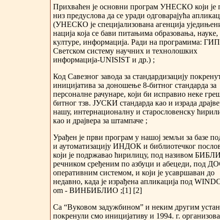
Прихваћен је основни програм УНЕСКО који је
низ предуслова да се уради одговарајућа апликац
(УНЕСКО је специјализована агенција уједињен
нација која се бави питањима образовања, науке,
културе, информација. Ради на програмима: ГИП
Светском систему научних и технолошких
информација-UNISIST и др.) ;
Код Савезног завода за стандардизацију покренут
иницијатива за доношење 8-битног стандарда за
персоналне рачунаре, који би исправио неке греш
битног тзв. ЈУСКИ стандарда као и израда драјве
нашу, интернационалну и старословенску ћирил
као и драјвера за штампаче ;
Урађен је први програм у нашој земљи за базе по
и аутоматизацију ИНДОК и библиотечког посло
који је подржавао ћирилицу, под називом БИБЛИ
речником сређеним по азбуци и абецеди, под Д
оперативним системом, и који је усавршаван до
недавно, када је израђена апликација под WIN
om - ВИНБИБЛИО ;[1] [2]
Са “Вуковом задужбином” и неким другим уста
покренули смо иницијативу и 1994. г. организов