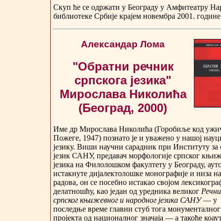
Скуп ће се одржати у Београду у Амфитеатру На
библиотеке Србије крајем новембра 2001. године
Александар Лома
"Обратни речник
српскога језика"
Мирослава Николића
(Београд, 2000)
Име др Мирослава Николића (Горобиље код ужи
Пожеге, 1947) познато је и уважено у нашој науц
језику. Виши научни сарадник при Институту за
језик САНУ, предавач морфологије српског књи
језика на Филолошком факултету у Београду, аут
истакнуте дијалектолошке монографије и низа н
радова, он се посебно истакао својом лексикогр
делатношћу, као један од уредника великог
Речни
српског књижевног и народног језика САНУ
— у
последње време главни стуб тога монументалног
пројекта од националног значаја — а такође коау