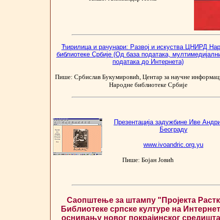
Ћирилица и рачунари: Развој и искуства ЦНИРД На
библиотеке Србије (Од база података, мултимедијалн
података до Интернета)
Пише: Србислав Букумировић, Центар за научне информаци
Народне библиотеке Србије
Презентација задужбине Иве Андри
Београду
www.ivoandric.org.yu
Пише: Бојан Јовић
Саопштење за штампу
"Пројекта Растк
Библиотеке српске културе на Интернет
оснивању новог покрајинског средишт