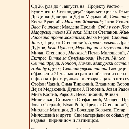
Од 26. јула до 4. августа на "Пројекту Растко –
Будимпешта-Сентандреја" објављено је чак 19 књ
Др Динко Давидов и Дејан Медаковић,
Сентандр
Коста Вуковић -
Михаило Живковић
; Јаков Игњат
Васа Решпект
; Младена Прелић,
Срби у селу Лов
Мађарској током XX века
; Милан Степанов,
Жив
Радована проте мохачкога
; Јелка Ређеп,
Сибиња
Јанко;
Предраг Степановић,
Преполовљени
; Дра
Дујмов,
Бели Путеви
,
Меридијани
и
Згужвано до
Милан Степанов ,
Маузолеј
; Петар Милошевић,
Експрес
,
Битка за Сулејмановац
,
Ичвич
,
Ми же
Сентандрејци
,
Лондон, Помаз
,
Матурски састан
Наћи ћу другог
,
Сентандрејски типик.
Такође је
објављен и 21 чланак из разних области из пера
најпознатијих стручњака и стваралаца као што с
Стефан Чакић, Сима Ћирковић, Владимир Ћоров
Дејан Медаковић, Душан Ј. Поповић, Јован Радо
Мита Костић, Рајко Л. Веселиновић, Живан
Милисавац, Споменка Стефановић, Младена Пре
Јован Скерлић, Istvan Poth, Предраг Степановић,
Миодраг Матицки, Др Божидар Ковачек, Петар
Милошевић и други. Сви материјали се објављују
издања - ћирилицом и латиницом.