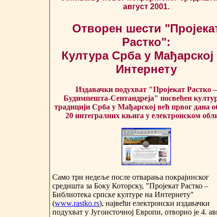
август 2001.
Отворен шести "Пројека
Растко":
Култура Срба у Мађарској
Интернету
Издавачки подухват "Пројекат Растко –
Будимпешта-Сентандреја" посвећен култу
традицији Срба у Мађарској већ првог дана о
20 интегралних књига у електронском обл
Само три недеље после отварања покрајинског
средишта за Боку Которску, "Пројекат Растко –
Библиотека српске културе на Интернету"
(
www.rastko.rs
), највећи електронски издавачки
подухват у Југоисточној Европи, отворио је 4. ав