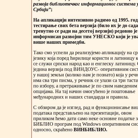
развоја библиотечког информационог система 
Србији”
;
На апликацији интензивно радимо од 1995. год
тестирање свих бета верзија (било их је до сада 
тренутно се ради на десетој верзији) редовно је
информисан развојни тим УНЕСКО који је ув
више наших примедби.
Тако смо успели да реализујемо апликацију на с
језику која поред ћирилице користи и латиницу 
се служи српски народ као и енглеску латиницу. 
једина верзија под ВИНДОУС
-
оперативним сис
у нашој земљи (колико нам је познато) која у реч
има сва три писма, у речник се улази са три таст
по избору, а претраживање је по свим наведеним
опцијама. На тај начин омогућено је поштовање
међународних и наших стандарда и правила.
С обзиром да је изглед, рад и функционисање ви
података представљено на презентацији, овом
приликом ћемо дати само неке основне податке з
БИБЛИО програм под Windows оперативним сис
односно, скраћено
ВИНБИБЛИО.