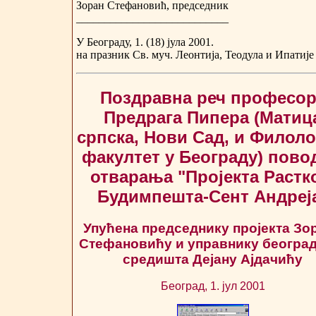
Зоран Стефановић, председник
___________________________
У Београду, 1. (18) јула 2001.
на празник Св. муч. Леонтија, Теодула и Ипатије
Поздравна реч професор
Предрага Пипера (Матиц
српска, Нови Сад, и Филол
факултет у Београду) пово
отварања "Пројекта Растк
Будимпешта-Сент Андреј
Упућена председнику пројекта Зо
Стефановићу и управнику београд
средишта Дејану Ајдачићу
Београд, 1. јул 2001