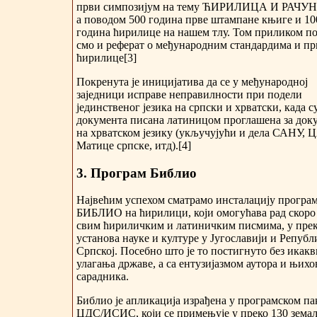
први симпозијум на тему ЋИРИЛИЦА И РАЧУ
а поводом 500 година прве штампане књиге и 10
година ћирилице на нашем тлу. Том приликом п
смо и реферат о међународним стандардима и п
ћирилице[3]
Покренута је иницијатива да се у међународној
заједници исправе неправилности при подели
јединственог језика на српски и хрватски, када с
документа писана латиницом проглашена за док
на хрватском језику (укључујући и дела САНУ, 
Матице српске, итд).[4]
3. Програм Библио
Највећим успехом сматрамо инсталацију програ
БИБЛИО на ћирилици, који омогућава рад скоро
свим ћириличким и латиничким писмима, у прек
установа науке и културе у Југославији и Репуб
Српској. Посебно што је то постигнуто без икак
улагања државе, а са ентузијазмом аутора и њих
сарадника.
Библио је апликација израђена у програмском па
ЦДС/ИСИС, који се примењује у преко 130 зема