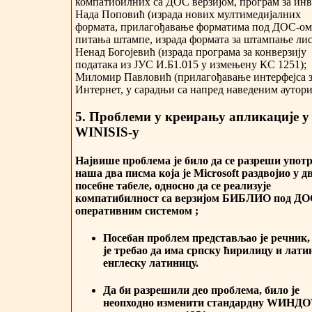
компатибилних са ДОС верзијом, програм за инв
Нада Поповић (израда нових мултимедијалних
формата, прилагођавање форматима под ДОС-ом
питања штампе, израда формата за штампање лис
Ненад Богојевић (израда програма за конверзију
података из ЈУС И.Б1.015 у измењену КС 1251);
Миломир Павловић (прилагођавање интерфејса 
Интернет, у сарадњи са напред наведеним аутори
5. Проблеми у креирању апликације у
WINISIS-у
Највише проблема је било да се разреши упот
наша два писма која је Microsoft раздвојио у д
посебне табеле, односно да се реализује
компатибилност са верзијом БИБЛИО под Д
оперативним системом ;
Посебан проблем представљао је речник,
је требао да има српску ћирилицу и лати
енглеску латиницу.
Да би разрешили део проблема, било је
неопходно изменити стандардну WИНД