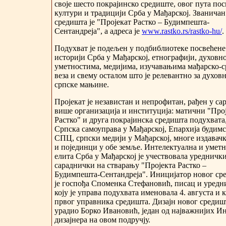
своје шесто покрајинско средиште, овог пута по
култури и традицији Срба у Мађарској. Званичан
средишта је "Пројекат Растко – Будимпешта-
Сентандреја", а адреса је
www.rastko.rs/rastko-hu/
.
Подухват је подељен у подбиблиотеке посвећене
историји Срба у Мађарској, етнографији, духовн
уметностима, медијима, изучавањима мађарско-
веза и свему осталом што је релевантно за духов
српске мањине.
Пројекат је независтан и непрофитан, рађен у с
више организација и институција: матични "Про
Растко" и друга покрајинска средишта подухвата
Српска самоуправа у Мађарској, Епархија будим
СПЦ, српски медији у Мађарској, многе издавачк
и појединци у обе земље. Интелектуална и умет
елита Срба у Мађарској је учествовала уредничк
сараднички на стварању "Пројекта Растко –
Будимпешта-Сентандреја". Иницијатор новог ср
је госпођа Споменка Стефановић, писац и уредн
коју је управа подухвата именовала 4. августа и 
првог управника средишта. Дизајн новог средишт
урадио Борко Ивановић, један од најважнијих И
дизајнера на овом подручју.