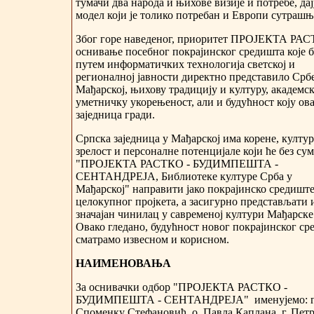
тумачи два народа и њихове визије и потребе, да
модел који је толико потребан и Европи сутрашњ
Због горе наведеног, приоритет ПРОЈЕКТА РАС
оснивање посебног покрајинског средишта које 
путем информатичких технологија светској и
регионалној јавности директно представило Срб
Мађарској, њихову традицију и културу, академс
уметничку укорењеност, али и будућност коју ов
заједница гради.
Српска заједница у Мађарској има корене, култу
зрелост и персоналне потенцијале који ће без су
"ПРОЈЕКТА РАСТКО - БУДИМПЕШТА -
СЕНТАНДРЕЈА, Библиотеке културе Срба у
Мађарској" направити јако покрајинско средишт
целокупног пројкета, а засигурно представљати 
значајан чинилац у савременој култури Мађарске
Овако гледано, будућност новог покрајинског ср
сматрамо извесном и корисном.
НАИМЕНОВАЊА
За оснивачки одбор "ПРОЈЕКТА РАСТКО -
БУДИМПЕШТА - СЕНТАНДРЕЈА" именујемо: г
Споменку Стефановић, о. Павла Каплана, г. Пет