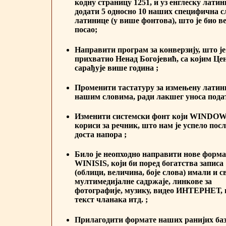
кодну страницу 1251, и уз енглеску лати
додати 5 односно 10 наших специфична с
латинице (у више фонтова), што је био в
посао;
Направити програм за конверзију, што је
прихватио Ненад Богојевић, са којим Це
сарађује више година ;
Променити тастатуру за измењену латин
нашим словима, ради лакшег уноса пода
Изменити системски фонт који WINDO
кориси за речник, што нам је успело посл
доста напора ;
Било је неопходно направити нове форма
WINISIS, који би поред богатства записа
(облици, величина, боје слова) имали и с
мултимедијалне садржаје, линкове за
фотографије, музику, видео ИНТЕРНЕТ, 
текст чланака итд. ;
Прилагодити формате наших ранијих ба