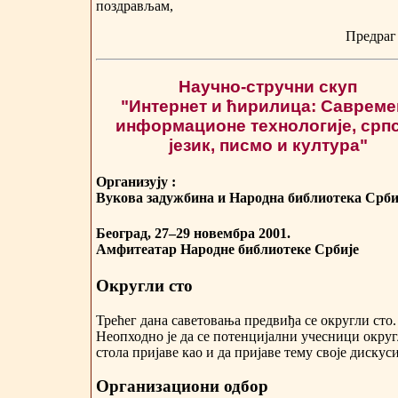
поздрављам,
Предраг
Научно-стручни скуп
"Интернет и ћирилица: Савреме
информационе технологије, срп
језик, писмо и култура"
Организују :
Вукова задужбина и Народна библиотека Срби
Београд, 27–29 новембра 2001.
Амфитеатар Народне библиотеке Србије
Округли сто
Трећег дана саветовања предвиђа се округли сто.
Неопходно је да се потенцијални учесници округ
стола пријаве као и да пријаве тему своје дискуси
Организациони одбор