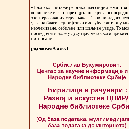
«Наопако» читање речника има своје дражи и за
кориснике изван горе оцртаног круга непосредн
заинтересованих стручњака. Такав поглед из не
угла на благо једног језика омогућује читаоцу мн
неочекиване, озбиљне или шаљиве увиде. То мо
посведочити доле у духу предмета свога приказа
потписани
раднаскелА амоЛ
Србислав Букумировић,
Центар за научне информације и
Народне библиотеке Србије
Ћирилица и рачунари :
Развој и искуства ЦНИР
Народне библиотеке Срби
(Од база података, мултимедијал
база података до Интернета)