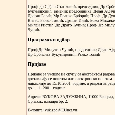
Проф. др Срђан Станковић, председник; Др Срб
Букумировић, заменик председника; Дејан Ајдач
Драган Бараћ; Мр Бранко Брборић; Проф. Др Ду
Витас; Ранко Томић; Драган Илић; Божа Михаље
Милан Ристић; Др Драго Ћупић; Проф. Др Милу
Чупић.
Програмски одбор
Проф.Др Милутин Чупић, председник; Дејан Ајд
Др Србислав Букумировић; Ранко Томић
Пријаве
Пријаве за учешће на скупу са абстрактом радова
достављају се поштом или електронско поштом
најкасније до 15.10.2001. године, а радови за рец
до 1. 11. 2001. године
Адреса: ВУКОВА ЗАДУЖБИНА, 11000 Београд,
Српских владара бр. 2.
Е-пошта: vuk.zad@EUnet.yu