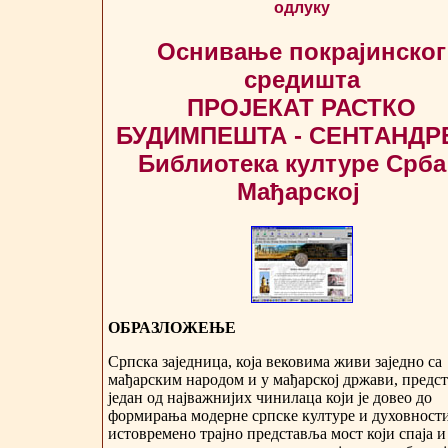
одлуку
Оснивање покрајинског
средишта
ПРОЈЕКАТ РАСТКО
БУДИМПЕШТА - СЕНTАНДР
Библиотека културе Срба
Мађарској
ОБРАЗЛОЖЕЊЕ
Српска заједница, која вековима живи заједно са
мађарским народом и у мађарској држави, предс
један од најважнијих чинилаца који је довео до
формирања модерне српске културе и духовности
истовремено трајно представља мост који спаја и