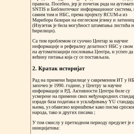
правила. Посебно, јер је почетак рада на аутомат
SNTIS и Библиотечког информационог система, 
самим тим и НБС, према пројекту RCUM-а из
Марибора базиран на енглеском језику и латиниц
(Изузетак је била могућност штампања листића н
ћирилици).
Са тим проблемом се суочио Центар за научне
информације и рефералну делатност НБС у свом
на аутоматизацији пословања Центра, и успео д
већину питања која су се постављала.
2. Кратак историјат
Рад на примени ћирилице у савременим ИТ у Н
започео је 1990. године, у Центру за научне
информације и РД. Активности Центра биле су
усмерене на примени свих међународних станда
изради база података и усклађивању YU стандард
њима, уз обавезно коришћење како писма српско
народа, тако и других писама ;
У том смислу у претходном периоду предузет је 
иницијатива: