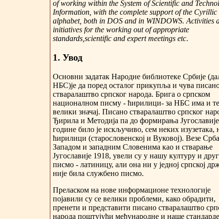
of working within the System of Scientific and Techno
Information, with the complete support of the Cyrillic
alphabet, both in DOS and in WINDOWS. Activities 
initiatives for the working out of appropriate
standards,scientific and expert meetings etc
.
1. Увод
Основни задатак Народне библиотеке Србије (да
НБС)је да поред осталог прикупља и чува писан
стваралаштво српског народа. Брига о српском
националном писму - ћирилици- за НБС има и те
велики значај. Писано стваралаштво српског нар
Ђирила и Методија па до формирања Југославије
године било је искључиво, сем неких изузетака, 
ћирилици (старословенској и Вуковој). Везе Срба
Западом и западним Словенима као и стварање
Југославије 1918, увели су у нашу културу и дру
писмо - латиницу, али она ни у једној српској др
није била службено писмо.
Преласком на нове информационе технологије
појавили су се велики проблеми, како обрадити,
пренети и представити писано стваралаштво срп
народа поштујући међународне и наше стандарде