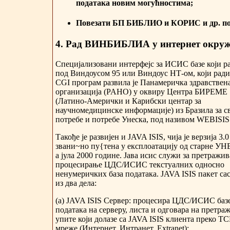
података новим могућностима;
Повезати БП БИБЛИО и КОРИС и др. по
4. Рад ВИНБИБЛИА у интернет окру
Специјализовани интерфејс за ИСИС базе који р
под Виндоусом 95 или Виндоус НТ-ом, који ради
CGI програм развила је Панамеричка здравствен
организација (PAHO) у оквиру Центра БИРЕМЕ
(Латино-Амерички и Карибски центар за
научномедицинске информације) из Бразила за св
потребе и потребе Унеска, под називом WEBISIS
Такође је развијен и JAVA ISIS, чија је верзија 3.0
звани~но пу{тена у експлоатацију од старне У
а јула 2000 године. Јава исис служи за претражи
процесирање ЦДС/ИСИС текстуалних односно
ненумеричких база података. JAVA ISIS пакет сас
из два дела:
(а) JAVA ISIS Сервер: процесира ЦДС/ИСИС баз
података на серверу, листа и одговара на претра
упите који долазе са JAVA ISIS клиента преко TC
мреже (Интернет, Интранет, Extranet);