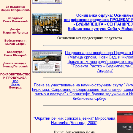
За издавача:
Зоран Стефановић
Оснивачка одлука: Оснивањ
Сарадник:
покрајинског средишта
ПРОЈЕКАТ 
Сања Козакевић
- БУДИМПЕШТА - СЕНTАНДРЕЈ
Библиотека културе Срба у Мађа
Дизајн:
Маринко Лугоња
Оснивачки акт
председника подухвата
Вебмастеринг:
Милан Стојић
Коректура:
Поздравна реч професора Предрага 
Саша Шекарић
(Матица српска, Нови Сад, и Фило
факултет у Београду) поводом отв
Дигитализација:
"Пројекта Растко – Будимпешта-С
Ненад Петровић
Андреја"
ПОКРОВИТЕЉСТВО
И ПРОДУКЦИЈА:
ТИА
Јанус
Позив за учествовање на научно-стручном скупу "Инт
Београд
ћирилица: Савремене информационе технологије, српск
писмо и култура" / Организују: Вукова задужбина и Н
библиотека Србије
"Обратни речник српскога језика" Мирослава
Николића (Београд, 2000)
Пише: Александар Лома