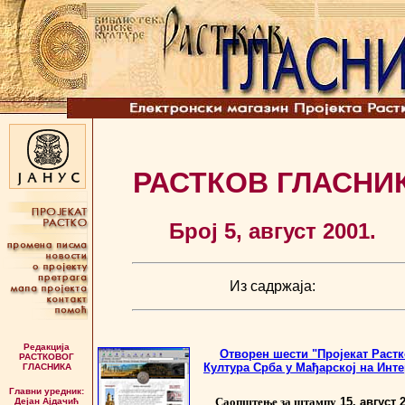
РАСТКОВ ГЛАСНИ
Број 5, август 2001.
Из садржаја:
Редакција
Отворен шести "Пројекат Растк
РАСТКОВОГ
Култура Срба у Мађарској на Инт
ГЛАСНИКА
Главни уредник:
Саопштење за штампу
15. август 
Дејан Ајдачић