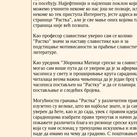
га посећују. Најјефтинији и најлепши поклон кој
можемо учинити некоме ко нас још не познаје, и
некоме ко тек приступа Интернету, јесте адреса в
странице "Растка", али је све мање оних којима т
страница није већ позната.
Као професор славистике уверио сам се колико
"Растко" значи за наставу славистике као и за
подстицање мотивисаности за праћење слависти
литературе.
Као уредник "Зборника Матице српске за славис
могао сам више пута да се уверим да је за афирм
часописа у свету и проширивање круга сарадник
читалаца веома важна чињеница да је један број 
часописа постављен на "Растку" и да се планира
постављање и следећих бројева.
Могућности гранања "Растка" у различитим пра
изузетно су велике, што ви најбоље знате, и ја са
уверен да ћете, као и до сада, увек с правим идеј
сарадницима изабрати прави тренутак и начин д
покажете различита блага из ризнице српске кул
која су нам ослонац у тренуцима искушења и из
наде да имамо на чему да градимо. С поштовање