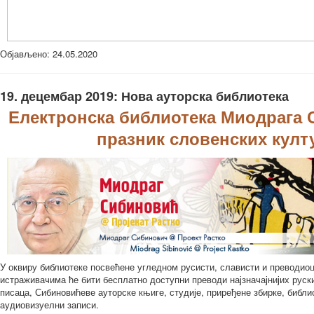
Објављено: 24.05.2020
19. децембар 2019: Нова ауторска библиотека
Електронска библиотека Миодрага 
празник словенских култ
У оквиру библиотеке посвећене угледном русисти, слависти и преводиоц
истраживачима ће бити бесплатно доступни преводи најзначајнијих руск
писаца, Сибиновићеве ауторске књиге, студије, приређене збирке, библи
аудиовизуелни записи.