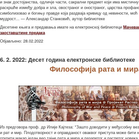
и знак достојанства, одличје части, сакрални предмет који има мистичну
раскршће између добра и зла, овостраног и оностраног, царства профаног
симболизовао и богињу правде која раздваја кривицу од невиности, моћ 
мудрост... — Александар Станковић, аутор библиотеке
Десетине књига и предавања имате на електронској библиотеци
Мачева
заоставштине предака
Објављено: 28.02.2022
6. 2. 2022: Десет година електронске библиотеке
Философија рата и мир
Из предговора проф. др Илије Кајтеза: "Зашто доводити у међусобну в
и рат и мир. Плодотворност и оправданост оваквог приступа може бити н
открити макар један вео тајне рата и мира и разапетог и распетог човека