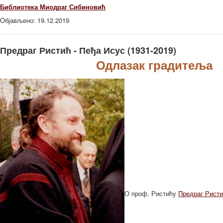
Библиотека Миодраг Сибиновић
Објављено: 19.12.2019
Предраг Ристић - Пеђа Исус (1931-2019)
Одлазак градитеља
О проф. Ристићу
Предраг Ристи