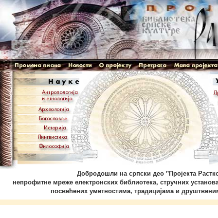
Добродошли на српски део "Пројекта Растко
непрофитне мреже електронских библиотека, стручних установа
посвећених уметностима, традицијама и друштвени