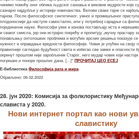
чинимо помоћу оног облика људског сазнања и вековне мудрости које су
сазнајно најдубље у историји човечанства. Велови сваке тајне се најбо
тајном. После философског синтетичког, умног и промишљеног приступа
плодоносније да наступе самостално, или у потребној сарадњи са фило
појединачне науке. Философи увек и изнова постављају иста и нереши
и сваког смисла, јер они истрајно покрећу и пропитују „мучну прастару з
понављању онтолошких проблема и могућих врсних решења показује се 
нужност и оправдање вредности философије. Човек је упућен на своју 
правилније сагледао будућност света и избегао све замке и опасности 
окренут прошлом није заробљеник Старог, него мудар човек који настој
погрешке и поноре прошлих дана. [...]"
ПРОЧИТАЈ ЦЕО ЕСЕЈ
Е-библиотека
Философија рата и мира
Објављено: 06.02.2022
28. јун 2020: Комисија за фолклористику Међуна
слависта у 2020.
Нови интернет портал као нови ув
славистику