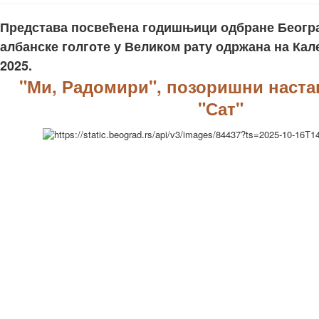
Представа посвећена годишњици одбране Београ
албанске голготе у Великом рату одржана на Кале
2025.
"Ми, Радомири", позоришни настав
"Сат"