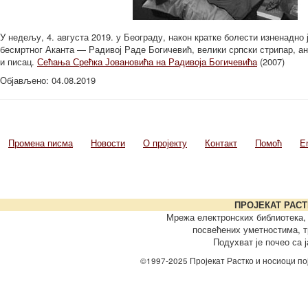
У недељу, 4. августа 2019. у Београду, након кратке болести изненадно 
бесмртног Аканта — Радивој Раде Богичевић, велики српски стрипар, ан
и писац.
Сећања Срећка Јовановића на Радивоја Богичевића
(2007)
Објављено: 04.08.2019
Промена писма
Новости
О пројекту
Контакт
Помоћ
E
ПРОЈЕКАТ РАСТ
Мрежа електронских библиотека, 
посвећених уметностима, 
Подухват је почео са 
©1997-2025 Пројекат Растко и носиоци по