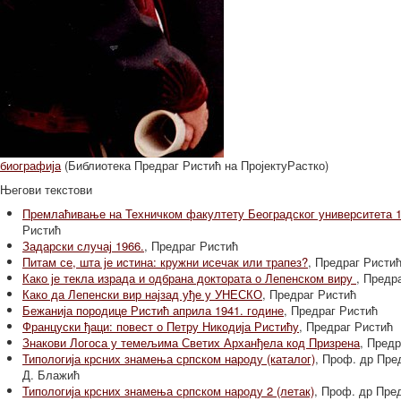
биографија
(Библиотека Предраг Ристић на ПројектуРастко)
Његови текстови
Премлаћивање на Техничком факултету Београдског университета 1
Ристић
Задарски случај 1966.
, Предраг Ристић
Питам се, шта је истина: кружни исечак или трапез?
, Предраг Ристи
Како је текла израда и одбрана доктората о Лепенском виру
, Предр
Како да Лепенски вир најзад уђе у УНЕСКО
, Предраг Ристић
Бежанија породице Ристић априла 1941. године
, Предраг Ристић
Француски ђаци: повест о Петру Никодија Ристићу
, Предраг Ристић
Знакови Логоса у темељима Светих Арханђела код Призрена
, Предр
Типологија крсних знамења српском народу (каталог)
, Проф. др Пре
Д. Блажић
Типологија крсних знамења српском народу 2 (летак)
, Проф. др Пре