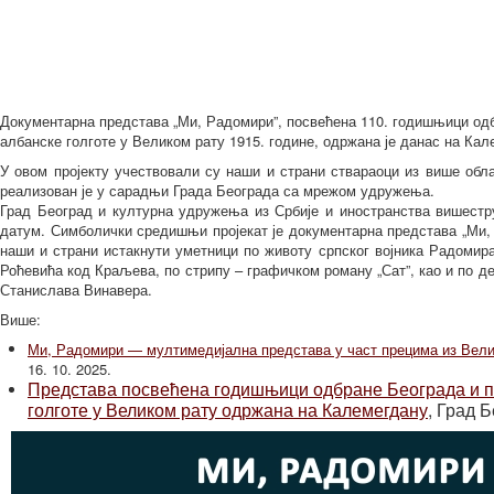
Документарна представа „Ми, Радомири”, посвећена 110. годишњици од
албанске голготе у Великом рату 1915. године, одржана је данас на Кал
У овом пројекту учествовали су наши и страни ствараоци из више обла
реализован је у сарадњи Града Београда са мрежом удружења.
Град Београд и културна удружења из Србије и иностранства вишестр
датум. Симболички средишњи пројекат је документарна представа „Ми, 
наши и страни истакнути уметници по животу српског војника Радомира
Роћевића код Краљева, по стрипу – графичком роману „Сат”, као и по 
Станислава Винавера.
Више:
Ми, Радомири — мултимедијална представа у част прецима из Вели
16. 10. 2025.
Представа посвећена годишњици одбране Београда и п
голготе у Великом рату одржана на Калемегдану
,
Град Б