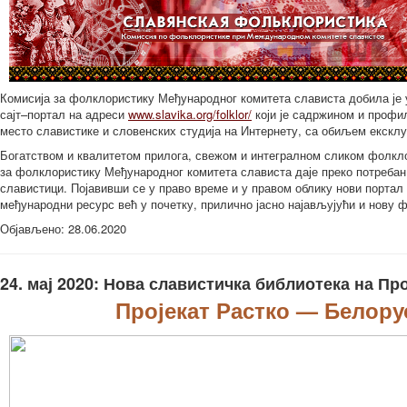
Комисија за фолклористику Међународног комитета слависта добила је у
сајт–портал на адреси
www.slavika.org/folklor/
који је садржином и профи
место славистике и словенских студија на Интернету, са обиљем ексклу
Богатством и квалитетом прилога, свежом и интегралном сликом фолкло
за фолклористику Међународног комитета слависта даје преко потребан 
славистици. Појавивши се у право време и у правом облику нови портал
међународни ресурс већ у почетку, прилично јасно најављујући и нову 
Објављено: 28.06.2020
24. мај 2020: Нова славистичка библиотека на Про
Пројекат Растко — Белору