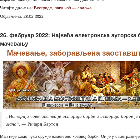
Читајте даље на:
Београде, лаку ноћ — садржај
Објављено: 28.02.2022
26. фебруар 2022: Највећа електронска ауторска 
мачевању
Мачевање, заборављена заоставшт
„Историја човечанства је историја борбе а историја борбе је
мача“.
— Ричард Бартон
Мач није само пуко оружје намењено крвавој борби. Он је у свим развиј