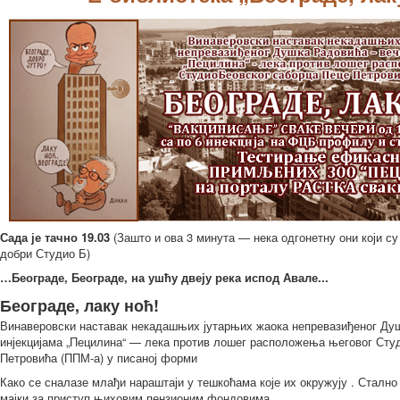
Сада је тачно 19.03
(Зашто и ова 3 минута — нека одгонетну они који с
добри Студио Б)
…Београде, Београде, на ушћу двеју река испод Авале...
Београде, лаку ноћ!
Винаверовски наставак некадашњих јутарњих жаока непревазиђеног Ду
инјекцијама „Пецилина“ — лека против лошег расположења његовог Сту
Петровића (ППМ-а) у писаној форми
Како се сналазе млађи нараштаји у тешкоћама које их окружују . Стално
мајки за приступ њиховим пензионим фондовима. ... ...