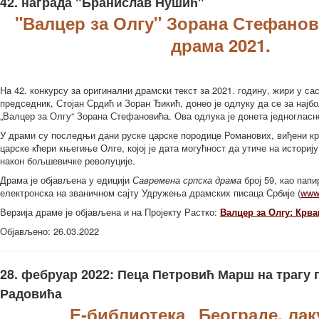
42. награда "Бранислав Нушић"
"Валцер за Олгу" Зорана Стефано
драма 2021.
На 42. конкурсу за оригинални драмски текст за 2021. годину, жири у са
председник, Стојан Срдић и Зоран Ђикић, донео је одлуку да се за најб
„Валцер за Олгу“ Зорана Стефановића. Ова одлука је донета једногласн
У драми су последњи дани руске царске породице Романових, виђени кр
царске кћери књегиње Олге, којој је дата могућност да утиче на истори
након бољшевичке револуције.
Драма је објављена у едицији
Савремена српска драма
број 59, као папи
електронска на званичном сајту Удружења драмских писаца Србије (
www.
Верзија драме је објављена и на Пројекту Растко:
Валцер за Олгу: Крва
Објављено: 26.03.2022
28. фебруар 2022: Пеца Петровић Марш на трагу
Радовића
Е-библиотека „Београде, лак