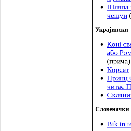
Шляпа 
чешуи
(
Украјински
Коні св
або Ро
(прича)
Корсет
Принц 
читає 
Скляни
Словеначки
Bik in t