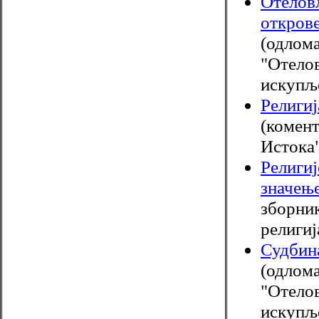
Отелов
открове
(одлома
"Отело
искупљ
Религиј
(комент
Истока"
Религиј
значењ
зборник
религиј
Судбин
(одлома
"Отело
искупљ