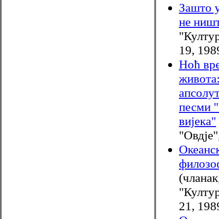
Зашто 
не ниш
"Култур
19, 198
Ноћ вре
живота:
апсолу
песми 
вијека"
"Овдје"
Океанс
филозоф
(чланак
"Култур
21, 198