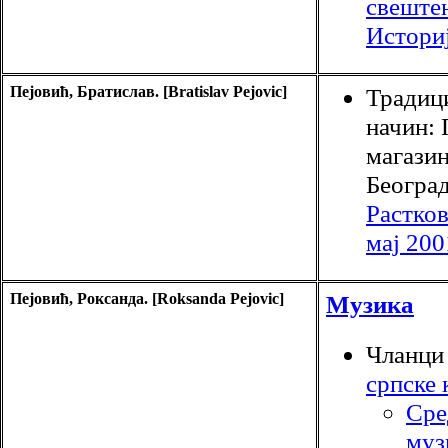
свеште
Истори
Пејовић, Братислав. [Bratislav Pejovic]
Традици
начин: 
магазин
Београд
Растков
мај 200
Пејовић, Роксанда. [Roksanda Pejovic]
Музика
Чланци
српске 
Сре
муз