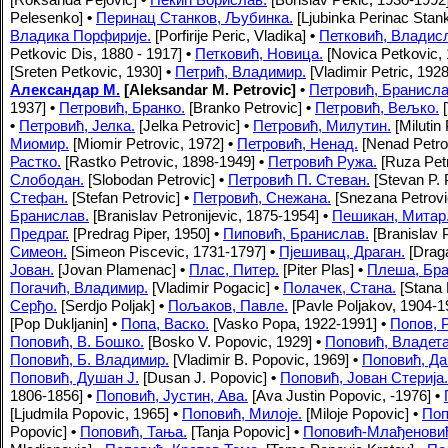
Pelesenko]
•
Перинац Станков, Љубинка.
[Ljubinka Perinac Stan
Владика Порфирије.
[Porfirije Peric, Vladika]
•
Петковић, Владис
Petkovic Dis, 1880 - 1917]
•
Петковић, Новица.
[Novica Petkovic, 
[Sreten Petkovic, 1930]
•
Петрић, Владимир.
[Vladimir Petric, 1928
Александар М.
[Aleksandar M. Petrovic] •
Петровић, Бранисла
1937]
•
Петровић, Бранко.
[Branko Petrovic]
•
Петровић, Вељко.
[
•
Петровић, Јелка.
[Jelka Petrovic]
•
Петровић, Милутин.
[Milutin 
Миомир.
[Miomir Petrovic, 1972]
•
Петровић, Ненад.
[Nenad Petro
Растко.
[Rastko Petrovic, 1898-1949]
•
Петровић Ружа.
[Ruza Petr
Слободан.
[Slobodan Petrovic]
•
Петровић П. Стеван.
[Stevan P. 
Стефан.
[Stefan Petrovic]
•
Петровић, Снежана.
[Snezana Petrov
Бранислав.
[Branislav Petronijevic, 1875-1954]
•
Пешикан, Митар
Предраг.
[Predrag Piper, 1950]
•
Пиповић, Бранислав.
[Branislav 
Симеон.
[Simeon Piscevic, 1731-1797]
•
Пјешивац, Драган.
[Draga
Јован.
[Jovan Plamenac]
•
Плас, Питер.
[Piter Plas]
•
Плеша, Бра
Погачић, Владимир.
[Vladimir Pogacic]
•
Полачек, Стана.
[Stana 
Серђо.
[Serdjo Poljak]
•
Пољаков, Павле.
[Pavle Poljakov, 1904-1
[Pop Dukljanin]
•
Попа, Васко.
[Vasko Popa, 1922-1991]
•
Попов, 
Поповић, В. Бошко.
[Bosko V. Popovic, 1929]
•
Поповић, Владета
Поповић, Б. Владимир.
[Vladimir B. Popovic, 1969]
•
Поповић, Да
Поповић, Душан Ј.
[Dusan J. Popovic]
•
Поповић, Јован Стерија.
1806-1856]
•
Поповић, Јустин, Ава.
[Ava Justin Popovic, -1976]
•
[Ljudmila Popovic, 1965]
•
Поповић, Милоје.
[Miloje Popovic]
•
Поп
Popovic]
•
Поповић, Тања.
[Tanja Popovic]
•
Поповић-Млађеновић,