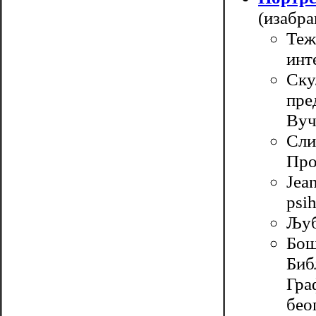
(изабра
Теж
инт
Ску
пре
Вуч
Сли
Про
Jean
psih
Љу
Бош
Биб
Гра
бео