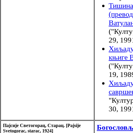
Тишина
(превод
Ватулан
("Култу
29, 199
Хиљаду
књиге 
("Култу
19, 198
Хиљаду
саврше
"Култур
30, 199
Пајсије Светогорац, Старац. [Pajsije
Богословљ
Svetogorac, starac, 1924]