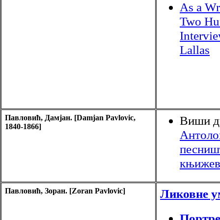
As a Wr
Two Hun
Intervi
Lallas
Павловић, Дамјан. [Damjan Pavlovic,
Виши д
1840-1866]
Антолог
песниш
књижев
Павловић, Зоран. [Zoran Pavlovic]
Ликовне у
Портре