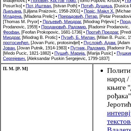
Mladjenovic]
•
Поповић, Крстов Томо.
[Tomo Popovic Krstov]
•
По
Posun'ko]
•
Пот, Иштван.
[Istvan Poth]
•
Потић, Душица.
[Dusica P
Љиљана.
[Ljiljana Praizovic, 1958-2001]
•
Прајс, Мајкл Х.
[Michael
Младена.
[Mladena Prelic]
•
Прерадовић, Петар.
[Petar Preradovi
[Thomas M. Pryor]
•
Прљевић, Миодраг.
[Miodrag Prljevic]
•
Прод
Prodanovic, 1959]
•
Продановић, Радомир.
[Radomir Prodanovic,
Феофан.
[Feofan Prokopovic, 1681-1736]
•
Протић Предраг.
[Predr
Миодраг.
[Miodrag B. Protic]
•
Пузић, Б. Милан.
[Milan B. Puzic, 1
протосинђел.
[Jovan Puric, protosindjel]
•
Пуслојић, Адам.
[Adam P
Јован.
[Jovan Putnik, 1914-1983]
•
Путник, Радомир.
[Radomir Put
[Medo Pucic, 1821-1882]
•
Пушић, Марија.
[Marija Pusic]
•
Пушкин
Сергејевич.
[Aleksandar Puskin Sergejevic, 1799-1837]
П. М. [P. M]
Полити
народ /
књиге 
рођака"
Јеротић
интервј
текстов
Владете