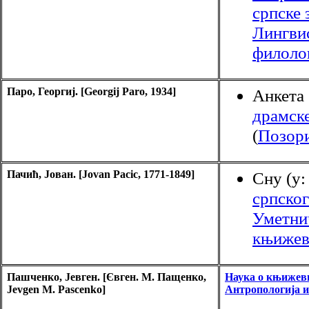
српске 
Лингви
филоло
Паро, Георгиј. [Georgij Paro, 1934]
Анкета 
драмске
(
Позор
Пачић, Јован. [Jovan Pacic, 1771-1849]
Сну (у
српско
Уметни
књижев
Пашченко, Јевген. [Євген. М. Пащенко,
Наука о књижев
Jevgen M. Pascenko]
Антропологија и