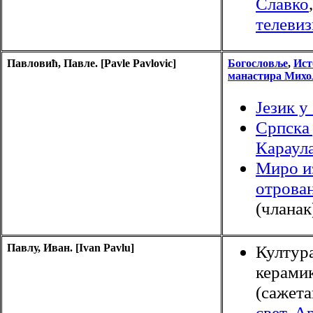
Славко
тeлевиз
Павловић, Павле. [Pavle Pavlovic]
Богословље
,
Ист
манастира Михо
Језик у
Српска
Караула
Миро и
отрова
(чланак
Павлу, Иван. [Ivan Pavlu]
Култура
керамик
(сажета
свет
,
Ар