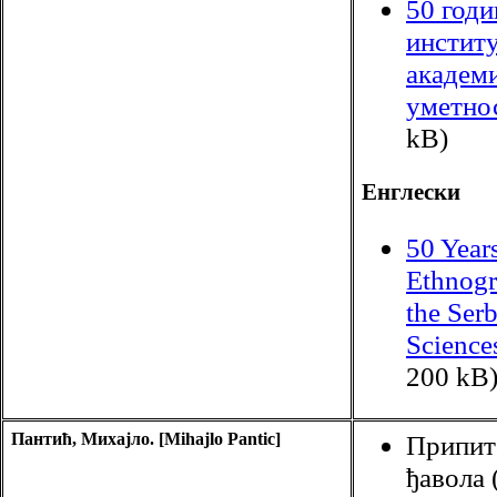
50 годи
инстит
академи
уметно
kB)
Енглески
50 Year
Ethnogra
the Ser
Science
200 kB
Пантић, Михајло. [Mihajlo Pantic]
Припит
ђавола 