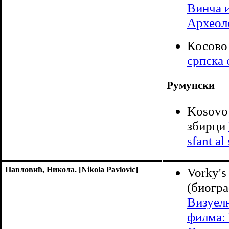
Винча и
Археол
Косово 
српска 
Румунски
Kosovo 
збирци
sfant al
Павловић, Никола. [Nikola Pavlovic]
Vorky's 
(биогра
Визуел
филма: