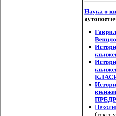
Наука о к
аутопоети
Гаврил
Венцл
Истори
књиже
Истори
књижев
КЛАС
Истори
књижев
ПРЕД
Неколи
(текст 