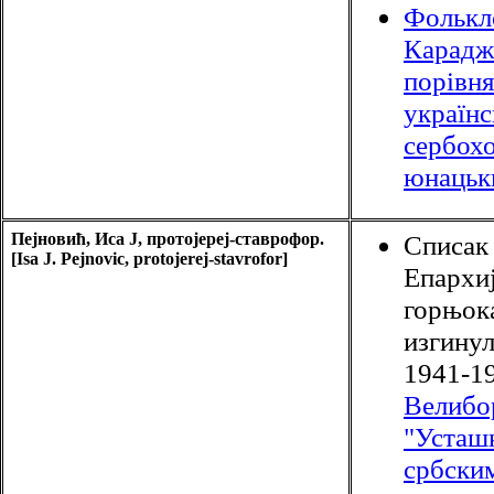
Фолькл
Карадж
порівня
українс
сербох
юнацьк
Пејновић, Иса Ј, протојереј-ставрофор.
Списак
[Isa J. Pejnovic, protojerej-stavrofor]
Епархи
горњок
изгинул
1941-19
Велибо
"Усташ
србски