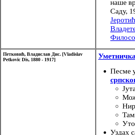
наше в
Саду, 1
Јероти
Владете
Филосо
Петковић, Владислав Дис. [Vladislav
Уметничк
Petkovic Dis, 1880 - 1917]
Песме 
српско
Јут
Мож
Нир
Там
Уто
Уздах с