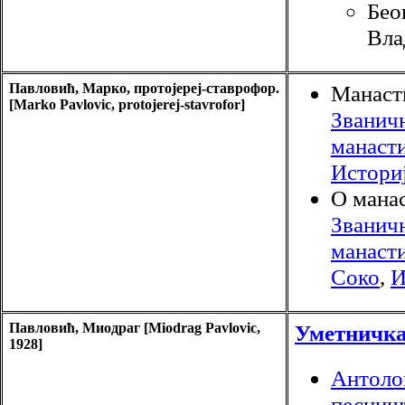
Бео
Вла
Павловић, Марко, протојереј-ставрофор.
Манаст
[Marko Pavlovic, protojerej-stavrofor]
Званичн
манаст
Истори
О манас
Званичн
манасти
Соко
,
И
Павловић, Миодраг [Miodrag Pavlovic,
Уметничк
1928]
Антолог
песниш