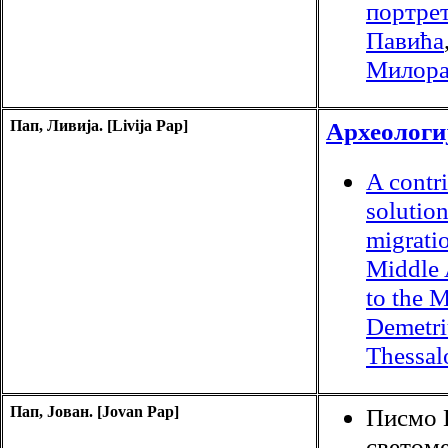
портре
Павића
Милора
Пап, Ливија. [Livija Pap]
Археологи
A contri
solutio
migratio
Middle 
to the M
Demetri
Thessal
Пап, Јован. [Jovan Pap]
Писмо 
светоме