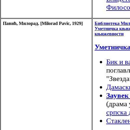
Филосо
Павић, Милорад. [Milorad Pavic, 1929]
Библиотека Мил
Уметничка књи
књижевности
Уметничк
Бик и в
поглав
"Звезда
Дамаск
Заувек
(драма 
српска
Стакле