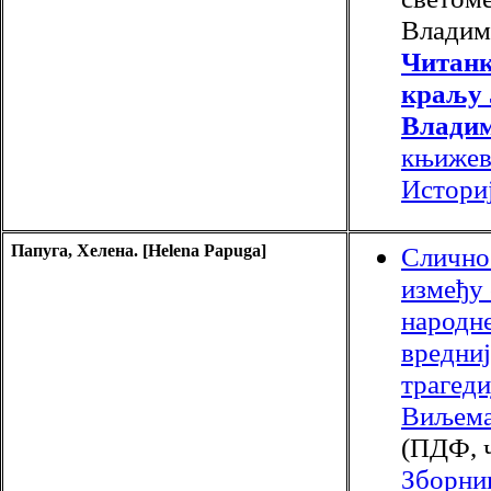
Владими
Читанк
краљу 
Влади
књижев
Истори
Папуга, Хелена. [Helena Papuga]
Слично
између 
народне
вредниј
трагеди
Виљема
(ПДФ, ч
Зборни