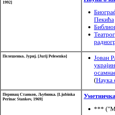
1992]
Биогра
Пекића
Библио
Театрог
радиог
Пелешенко, Јуриј. [Jurij Pelesenko]
Јован Р
украји
осамнае
(
Наука 
Перинац Станков, Љубинка. [Ljubinka
Уметничк
Perinac Stankov, 1969]
*** ("М