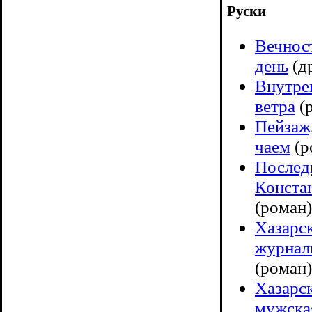
Руски
Вечнос
день
(д
Внутре
ветра
(
Пейзаж
чаем
(р
Послед
Конста
(роман)
Хазарск
журнал
(роман)
Хазарс
мужска