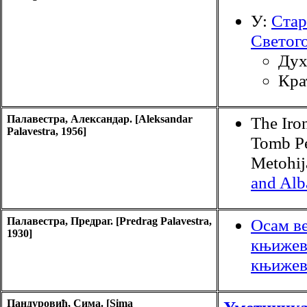
У:
Стар
Светог
Дух
Кра
Палавестра, Александар. [Aleksandar
The Iro
Palavestra, 1956]
Tomb Pe
Metohij
and Alb
Палавестра, Предраг. [Predrag Palavestra,
Осам ве
1930]
књижев
књижев
Пандуровић, Сима. [Sima