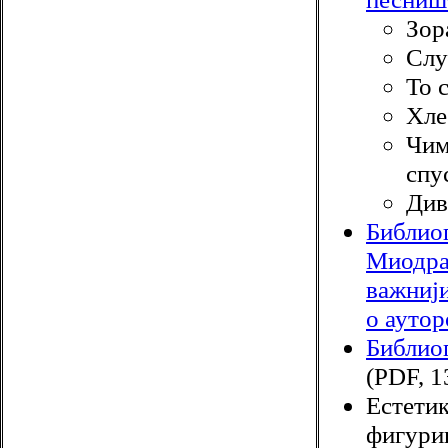
Зор
Слу
То 
Хле
Чим
спу
Див
Библио
Миодра
важнији
о ауто
Библио
(PDF, 1
Естети
фигурин