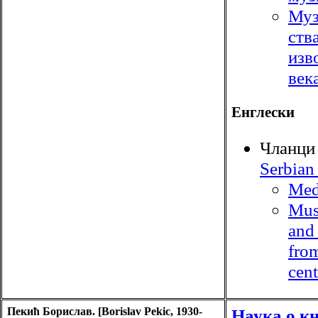
Муз
ств
изв
век
Енглески
Чланци
Serbian
Med
Mus
and
fro
cent
Пекић Борислав. [Borislav Pekic, 1930-
Наука о к