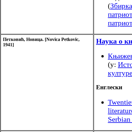
(
Збирка
патриот
патриот
Петковић, Новица. [Novica Petkovic,
Наука о к
1941]
Књижев
(у:
Исто
култур
Енглески
Twentie
literatur
Serbian