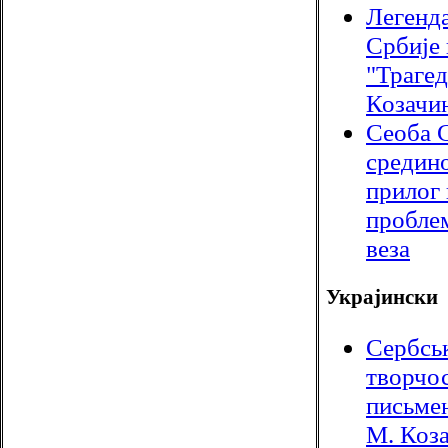
Легенда
Србије 
"Траге
Козачи
Сеоба 
средино
прилог
пробле
веза
Украјински
Сербсь
творчос
письмен
М. Коз