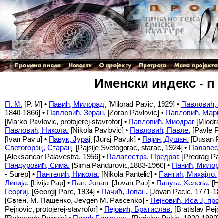
Именски индекс - п
П. М.
[P. M]
•
Павић, Милорад.
[Milorad Pavic, 1929]
•
Павловић, 
1840-1866]
•
Павловић, Зоран.
[Zoran Pavlovic]
•
Павловић, Марк
[Marko Pavlovic, protojerej-stavrofor]
•
Павловић, Миодраг
[Miodr
Павловић, Никола.
[Nikola Pavlovic]
•
Павловић, Павле.
[Pavle P
[Ivan Pavlu]
•
Павук, Јурај.
[Juraj Pavuk]
•
Пајин, Душан.
[Dusan P
Светогорац, Старац.
[Pajsije Svetogorac, starac, 1924]
•
Палавес
[Aleksandar Palavestra, 1956]
•
Палавестра, Предраг.
[Predrag Pa
Пандуровић, Сима.
[Sima Pandurovic,1883-1960]
•
Панић, Милор
- Surep]
•
Пантелић, Никола.
[Nikola Pantelic]
•
Пантић, Михајло.
Ливија.
[Livija Pap]
•
Пап, Јован.
[Jovan Pap]
•
Папуга, Хелена.
[H
Георгиј.
[Georgij Paro, 1934]
•
Пачић, Јован.
[Jovan Pacic, 1771-1
[Євген. М. Пащенко, Jevgen M. Pascenko]
•
Пејновић, Иса Ј, пр
Pejnovic, protojerej-stavrofor]
•
Пејовић, Братислав.
[Bratislav Pej
[Roksanda Pejovic]
•
Пекић Борислав.
[Borislav Pekic, 1930-1992