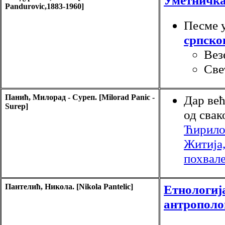
Уметничк
Pandurovic,1883-1960]
Песме 
српско
Вез
Све
Панић, Милорад - Суреп. [Milorad Panic -
Дар већ
Surep]
од свако
Ћирило 
Житија,
похвал
Пантелић, Никола. [Nikola Pantelic]
Етнологиј
антрополо