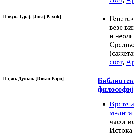
Павук, Јурај. [Juraj Pavuk]
Генетс
везе ви
и неоли
Средњо
(сажета
свет
,
Ар
Пајин, Душан. [Dusan Pajin]
Библиотек
философиј
Врсте и
медита
часопи
Истока"