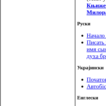
Књиже
Милор
Руски
Начало 
Писать 
имя сын
духа бр
Украјински
Початок
Автобі
Енглески