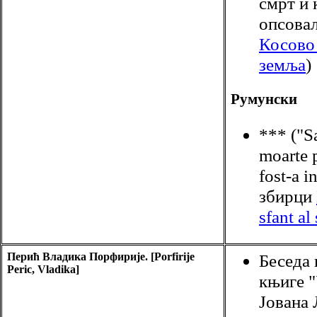
смрт и
опсовал
Косово 
земља
)
Румунски
*** ("S
moarte p
fost-a i
збирци
sfant al
Перић Владика Порфирије. [Porfirije
Беседа 
Peric, Vladika]
књиге 
Јована 