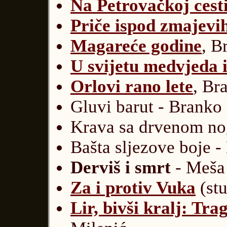
Na Petrovačkoj cest
Priče ispod zmajevih
Magareće godine
, B
U svijetu medvjeda i
Orlovi rano lete
, Br
Gluvi barut - Branko
Krava sa drvenom no
Bašta sljezove boje 
Derviš i smrt
- Meša
Za i protiv Vuka
(stu
Lir, bivši kralj: Tra