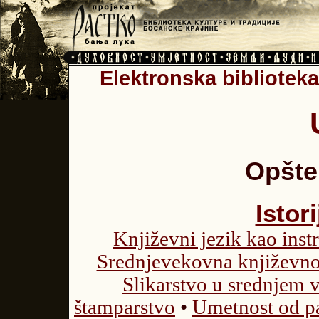
Elektronska biblioteka
Opšte 
Istor
Književni jezik kao inst
Srednjevekovna književno
Slikarstvo u srednjem 
štamparstvo
•
Umetnost od pa