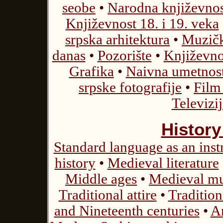
seobe
•
Narodna književno
Književnost 18. i 19. veka
srpska arhitektura
•
Muzičk
danas
•
Pozorište
•
Književno
Grafika
•
Naivna umetnos
srpske fotografije
•
Film
Televizij
History
Standard language as an inst
history
•
Medieval literature
Middle ages
•
Medieval mu
Traditional attire
•
Tradition
and Nineteenth centuries
•
Ar