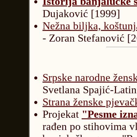
Istorija banjalučke 
Dujaković [1999]
Nežna biljka, koštun
- Zoran Stefanović
[2
Srpske narodne žens
Svetlana Spajić-Lati
Strana ženske pjevač
Projekat
"Pesme izna
rađen po stihovima vl