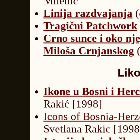
Milenić
Linija razdvajanja
(
Tragični Patchwork
Crno sunce i oko nj
Miloša Crnjanskog
(
Lik
Ikone u Bosni i Herc
Rakić [1998]
Icons of Bosnia-Herz
Svetlana Rakic
[1998