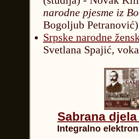
(studija) - Novak Kil
narodne pjesme iz Bo
Bogoljub Petranović)
Srpske narodne žens
Svetlana Spajić, vok
Sabrana djela
Integralno elektron