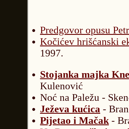
Predgovor opusu Pet
Kočićev hrišćanski e
1997.
Stojanka majka Kne
Kulenović
Noć na Paležu - S
ken
Ježeva kućica
- Bran
Pijetao i Mačak
- Br