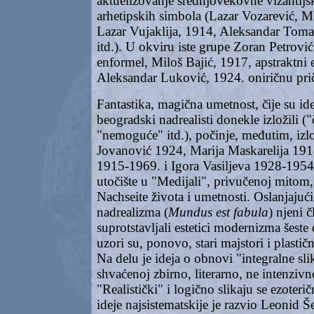
aktuelizovanje srednjovekovne vizantijsk
arhetipskih simbola (Lazar Vozarević, M
Lazar Vujaklija, 1914, Aleksandar Tom
itd.). U okviru iste grupe Zoran Petrović
enformel, Miloš Bajić, 1917, apstraktni
Aleksandar Luković, 1924. oniričnu pri
Fantastika, magična umetnost, čije su i
beogradski nadrealisti donekle izložili (
"nemoguće" itd.), počinje, međutim, i
Jovanović 1924, Marija Maskarelija 19
1915-1969. i Igora Vasiljeva 1928-1954
utočište u "Medijali", privučenoj mitom
Nachseite života i umetnosti. Oslanjajući
nadrealizma (
Mundus est fabula
) njeni 
suprotstavljali estetici modernizma šeste 
uzori su, ponovo, stari majstori i plastičn
Na delu je ideja o obnovi "integralne slik
shvaćenoj zbirno, literarno, ne intenzivn
"Realistički" i logično slikaju se ezoterič
ideje najsistematskije je razvio Leonid 