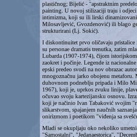
plastičnog; Bijelić - "apstraktnim prede
painting. U novoj stilizaciji traju i odjec
intimizma, koji su ili lirski dinamizovan
Milosavljević, Gvozdenović) ili blago g
strukturirani (Lj. Sokić).
I diskontinuitet prvo oličavaju pristalice
su personae dramatis trenutka, zatim mlad
Lubarda (1907-1974), čijom istorijsko
zaokret i počinje. Legende iz nacionalne 
epski predeo svodi na nov obrazac auto
mnogoznačnu jarko obojenu metaforu.
duhovnom podneblju pripada i Milo Mi
1967), koji je, uprkos zvuku linije, pla
očuvao svoju kartezijansku osnovu. Izraz
koji je načinio Ivan Tabaković svojim "
slikarstvom, spajanjem naučnih saznanja 
onirizmom i poetikom "viđenja sa svešć
Mladi se okupljaju oko nekoliko umetni
"Samostalni", "Jedanaestorica", "Decem