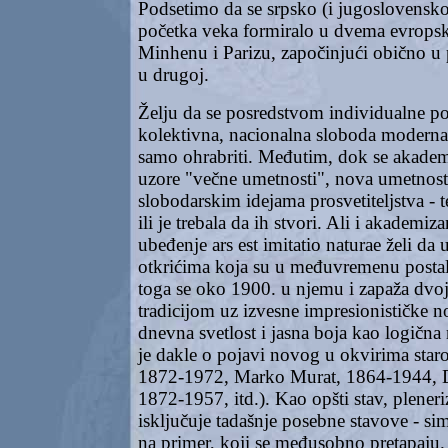
Podsetimo da se srpsko (i jugoslovensko)
početka veka formiralo u dvema evrops
Minhenu i Parizu, započinjući obično u p
u drugoj.
Želju da se posredstvom individualne po
kolektivna, nacionalna sloboda moderna
samo ohrabriti. Međutim, dok se akade
uzore "večne umetnosti", nova umetnost
slobodarskim idejama prosvetiteljstva - te
ili je trebala da ih stvori. Ali i akadem
ubeđenje ars est imitatio naturae želi da
otkrićima koja su u međuvremenu posta
toga se oko 1900. u njemu i zapaža dvojs
tradicijom uz izvesne impresionističke n
dnevna svetlost i jasna boja kao logična
je dakle o pojavi novog u okvirima star
1872-1972, Marko Murat, 1864-1944, D
1872-1957, itd.). Kao opšti stav, plene
isključuje tadašnje posebne stavove - sim
na primer, koji se međusobno pretapaju. 