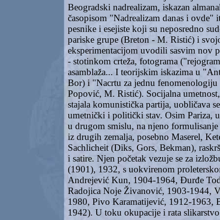
Beogradski nadrealizam, iskazan alma
časopisom "Nadrealizam danas i ovde" it
pesnike i esejiste koji su neposredno sud
pariske grupe (Breton - M. Ristić) i sv
eksperimentacijom uvodili sasvim nov pril
- stotinkom crteža, fotograma ("rejogram
asamblaža... I teorijskim iskazima u "Ant
Bor) i "Nacrtu za jednu fenomenologiju
Popović, M. Ristić). Socijalna umetnost, 
stajala komunistička partija, uobličava 
umetnički i politički stav. Osim Pariza,
u drugom smislu, na njeno formulisanje d
iz drugih zemalja, posebno Maserel, Ke
Sachlicheit (Diks, Gors, Bekman), raskrš
i satire. Njen početak vezuje se za izlož
(1901), 1932, s uokvirenom proleters
Andrejević Kun, 1904-1964, Đurđe Tod
Radojica Noje Živanović, 1903-1944, 
1980, Pivo Karamatijević, 1912-1963, 
1942). U toku okupacije i rata slikarstvo