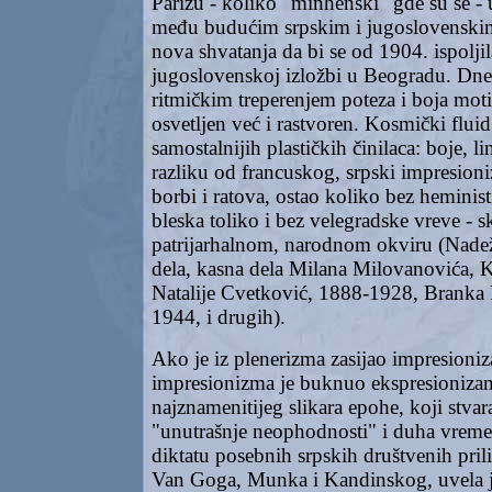
Parizu - koliko "minhenski" gde su se - 
među budućim srpskim i jugoslovenskim 
nova shvatanja da bi se od 1904. ispoljil
jugoslovenskoj izložbi u Beogradu. Dne
ritmičkim treperenjem poteza i boja moti
osvetljen već i rastvoren. Kosmički fluid 
samostalnijih plastičkih činilaca: boje, lin
razliku od francuskog, srpski impresion
borbi i ratova, ostao koliko bez heminist
bleska toliko i bez velegradske vreve - s
patrijarhalnom, narodnom okviru (Nadež
dela, kasna dela Milana Milovanovića, K
Natalije Cvetković, 1888-1928, Branka
1944, i drugih).
Ako je iz plenerizma zasijao impresioniz
impresionizma je buknuo ekspresioniza
najznamenitijeg slikara epohe, koji stvar
"unutrašnje neophodnosti" i duha vremen
diktatu posebnih srpskih društvenih pril
Van Goga, Munka i Kandinskog, uvela je 