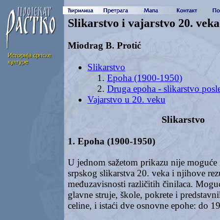
Slikarstvo i vajarstvo 20. veka
Miodrag B. Protić
Slikarstvo
Epoha (1900-1950)
Druga epoha - slikarstvo posl
Vajarstvo u 20. veku
Slikarstvo
1. Epoha (1900-1950)
U jednom sažetom prikazu nije moguće iz
srpskog slikarstva 20. veka i njihove rez
međuzavisnosti različitih činilaca. Moguć
glavne struje, škole, pokrete i predstavni
celine, i istaći dve osnovne epohe: do 1