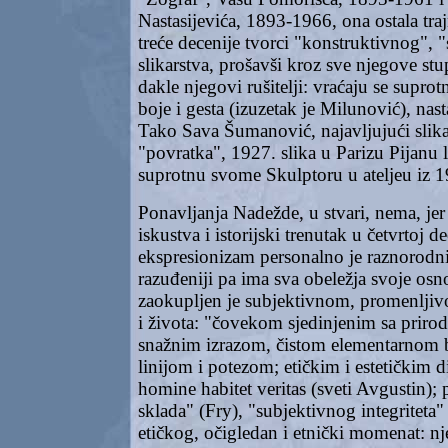
Nastasijevića, 1893-1966, ona ostala tra
treće decenije tvorci "konstruktivnog", "
slikarstva, prošavši kroz sve njegove stu
dakle njegovi rušitelji: vraćaju se supr
boje i gesta (izuzetak je Milunović), nas
Tako Sava Šumanović, najavljujući slika
"povratka", 1927. slika u Parizu Pijanu l
suprotnu svome Skulptoru u ateljeu iz 
Ponavljanja Nadežde, u stvari, nema, jer 
iskustva i istorijski trenutak u četvrtoj de
ekspresionizam personalno je raznorodnij
razuđeniji pa ima sva obeležja svoje osn
zaokupljen je subjektivnom, promenljiv
i života: "čovekom sjedinjenim sa prir
snažnim izrazom, čistom elementarnom
linijom i potezom; etičkim i estetičkim d
homine habitet veritas (sveti Avgustin)
sklada" (Fry), "subjektivnog integriteta"
etičkog, očigledan i etnički momenat: nj