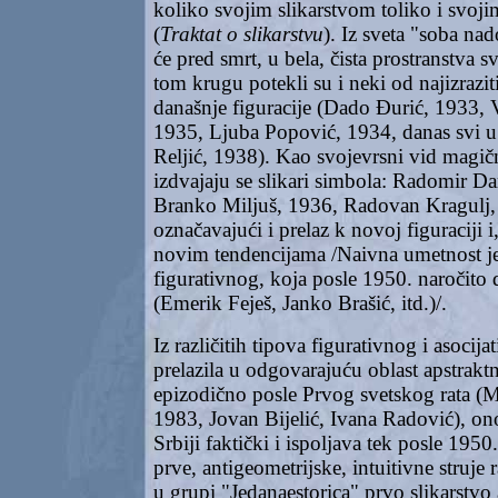
koliko svojim slikarstvom toliko i svoj
(
Traktat o slikarstvu
). Iz sveta "soba na
će pred smrt, u bela, čista prostranstva s
tom krugu potekli su i neki od najizrazit
današnje figuracije (Dado Đurić, 1933, 
1935, Ljuba Popović, 1934, danas svi u
Reljić, 1938). Kao svojevrsni vid magič
izdvajaju se slikari simbola: Radomir D
Branko Miljuš, 1936, Radovan Kragulj,
označavajući i prelaz k novoj figuraciji 
novim tendencijama /Naivna umetnost je
figurativnog, koja posle 1950. naročito d
(Emerik Feješ, Janko Brašić, itd.)/.
Iz različitih tipova figurativnog i asocijat
prelazila u odgovarajuću oblast apstrak
epizodično posle Prvog svetskog rata (M
1983, Jovan Bijelić, Ivana Radović), ono
Srbiji faktički i ispoljava tek posle 195
prve, antigeometrijske, intuitivne struje 
u grupi "Jedanaestorica" prvo slikarstvo 