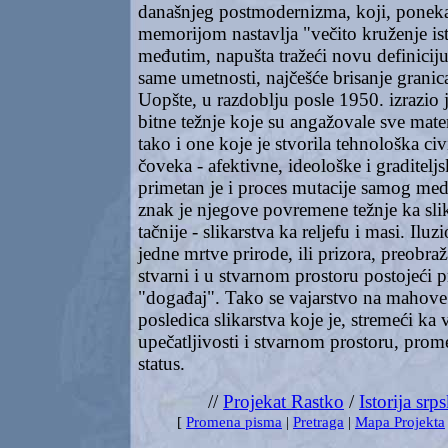
današnjeg postmodernizma, koji, ponek
memorijom nastavlja "večito kruženje is
međutim, napušta tražeći novu definiciju 
same umetnosti, najčešće brisanje grani
Uopšte, u razdoblju posle 1950. izrazio 
bitne težnje koje su angažovale sve mater
tako i one koje je stvorila tehnološka civi
čoveka - afektivne, ideološke i graditelj
primetan je i proces mutacije samog medi
znak je njegove povremene težnje ka sli
tačnije - slikarstva ka reljefu i masi. Ilu
jedne mrtve prirode, ili prizora, preobr
stvarni i u stvarnom prostoru postojeći p
"događaj". Tako se vajarstvo na mahove 
posledica slikarstva koje je, stremeći ka 
upečatljivosti i stvarnom prostoru, prom
status.
//
Projekat Rastko
/
Istorija srp
[
Promena pisma
|
Pretraga
|
Mapa Projekta