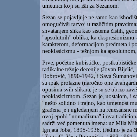
umetnici koji su išli za Sezanom.
Sezan se pojavljuje ne samo kao ishodište
omogućivši razvoj u različitim pravcim
shvatanjem slika kao sistema čistih, geo
"apsolutnih" oblika, ka ekspresionizmu 
karakterom, deformacijom predmeta i po
neoklasicizmu - težnjom ka apsolutnom
Prve, početne kubističke, postkubističke 
radikalne težnje decenije (Jovan Bijelić
Dobrović, 1890-1942, i Sava Šumanovi
su ipak prolazne (naročito one avangardn
opusima svih slikara, je su se ubrzo zavr
neoklasicizmom. Sezan je, uostalom, i s
"nešto solidno i trajno, kao umetnost m
građena je i ugledanjem na renesansne m
ovoj epohi "nomadizma" i ova tradicional
sadrži već pomenuta imena: uz Mila Mi
Ignjata Joba, 1895-1936. (Jedino je za 
"Zograf", Vasu Pomorišca, 1893-1961 i