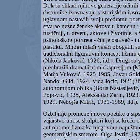
Dok su slikari njihove generacije učinili 
časovnike izravnavaju s istorijskim čas
uglavnom nastavili svoju predratnu poeti
stvarao nežne ženske aktove u kamenu i b
rustičniji, u drvetu, aktove i životinje, 
psihološkog portreta - čiji je osnivač -
plastiku. Mnogi mlađi vajari obogatili s
tradicionalni figurativni koncept ličnim 
(Nikola Janković, 1926, itd.). Drugi su g
preobrazili dramatičnom ekspresijom (Mi
Matija Vuković, 1925-1985, Jovan Sold
Nandor Glid, 1924, Vida Jocić, 1921) i
autonomijom oblika (Boris Nastasijević
Popović, 1925, Aleksandar Zarin, 1923
1929, Nebojša Mitrić, 1931-1989, itd.).
Ozbiljnije promene i nove poetike u srp
vajarstvo unose skulptori koji se kreću 
antropomorfizma ka njegovom napuštanj
geometrijskim smerom. Olga Jevrić (192