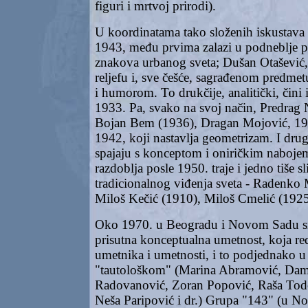
figuri i mrtvoj prirodi).
U koordinatama tako složenih iskustava 
1943, među prvima zalazi u podneblje pop
znakova urbanog sveta; Dušan Otašević,
reljefu i, sve češće, sagrađenom predm
i humorom. To drukčije, analitički, čini 
1933. Pa, svako na svoj način, Predrag
Bojan Bem (1936), Dragan Mojović, 194
1942, koji nastavlja geometrizam. I drug
spajaju s konceptom i oniričkim naboj
razdoblja posle 1950. traje i jedno tiše s
tradicionalnog viđenja sveta - Radenko 
Miloš Kečić (1910), Miloš Cmelić (1925)
Oko 1970. u Beogradu i Novom Sadu sn
prisutna konceptualna umetnost, koja re
umetnika i umetnosti, i to podjednako 
"tautološkom" (Marina Abramović, Dam
Radovanović, Zoran Popović, Raša Tod
Neša Paripović i dr.) Grupa "143" (u 