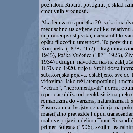
poznatom Ribaru, postignut je sklad izm
emotivnih vrednosti.
Akademizam s početka 20. veka ima dv
međusobno uslovljene odlike: relativnu s
nepromenjivost jezika, načina oblikovan
opštu filozofiju umetnosti. To potvrđuju 
Konjareka (1878-1952), Dragomira Ara
1945), Paška Vučetića (1871-1925), Živ
1934) i drugih, navodeći nas na zaklju
1870. do 1920. traje u Srbiji dosta inten
subistorijska pojava, oslabljeno, sve do 
vidovima. Iako teži atemporalnoj umetnos
"večnih", "nepromenljivih" normi, obuhv
repertoar oblika od neoklasicizma prek
romantizma do verizma, naturalizma ili s
Zasnovan na dvojstvu značenja, na poku
materijalno prevaziđe i uputi transcende
mahove pojavi u delima Tome Rosandić
primer Bolesna (1906), svojim teatraln