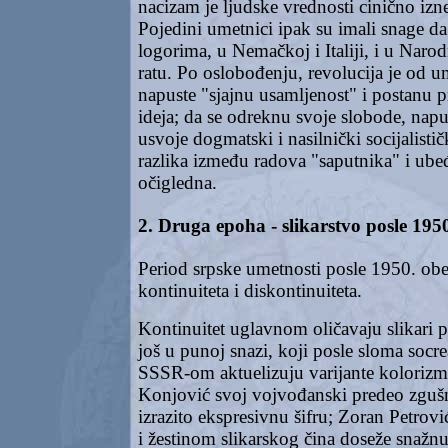
nacizam je ljudske vrednosti cinično izn
Pojedini umetnici ipak su imali snage da
logorima, u Nemačkoj i Italiji, i u Nar
ratu. Po oslobođenju, revolucija je od u
napuste "sjajnu usamljenost" i postanu 
ideja; da se odreknu svoje slobode, nap
usvoje dogmatski i nasilnički socijalistič
razlika između radova "saputnika" i ubeđe
očigledna.
2. Druga epoha - slikarstvo posle 195
Period srpske umetnosti posle 1950. obe
kontinuiteta i diskontinuiteta.
Kontinuitet uglavnom oličavaju slikari p
još u punoj snazi, koji posle sloma socre
SSSR-om aktuelizuju varijante kolorizm
Konjović svoj vojvođanski predeo zgušn
izrazito ekspresivnu šifru; Zoran Petrov
i žestinom slikarskog čina doseže snažnu