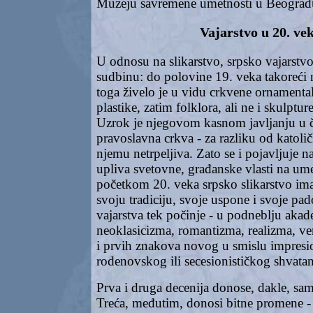
Muzeju savremene umetnosti u Beograd
Vajarstvo u 20. ve
U odnosu na slikarstvo, srpsko vajarstv
sudbinu: do polovine 19. veka takoreći n
toga živelo je u vidu crkvene ornamenta
plastike, zatim folklora, ali ne i skulptu
Uzrok je njegovom kasnom javljanju u či
pravoslavna crkva - za razliku od katolič
njemu netrpeljiva. Zato se i pojavljuje 
upliva svetovne, građanske vlasti na ume
početkom 20. veka srpsko slikarstvo ima 
svoju tradiciju, svoje uspone i svoje pad
vajarstva tek počinje - u podneblju ak
neoklasicizma, romantizma, realizma, ve
i prvih znakova novog u smislu impresi
rodenovskog ili secesionističkog shvatan
Prva i druga decenija donose, dakle, sam
Treća, međutim, donosi bitne promene -