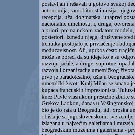
postavljali i rešavali u gotovo svakoj de
autonomija, samobitnost i misija, njego
recepcija, uža, dogmatska, unapred posta
nacionalne umetnosti, i, druga, otvorena
a priori, prema nekom zadatom modelu, 
posteriori. Između njega, društvene sredi
trenutka postojalo je privlačenje i odbija
međuzavisnost. Ali, uprkos često tragič
može se poreći da su ideje koje su odgo
razvoju jačale, a druge, suprotne, opadale 
razvoja i organizacije umetničkog život
prvo je paradoksalno, ušla u beogradske 
umetnički život. Kralj Milan se smatra 
kupaca francuskih impresionista, Tuluz-L
knez Pavle vlasnikom prestižne zbirke st
Grekov Laokon, danas u Vašingtonskoj na
bio je do rata u Beogradu, itd. Srpska u
obišla je sa jugoslovenskom, sve zemlje i
izlagana u najvećim galerijama i muzeja 
beogradskim muzejima i galerijama - p