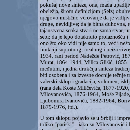
pokušaj nove sinteze, ona, mada upadlji
obeležja, širom definicijom (Selz) obuhv
njegovo mistično verovanje da je vidljiv
druge, nevidljive; da je bitna duhovna, 
tajanstvena senka stvari ne sama stvar, u
sebi; da je lepo dotaknuto prolaznošću i
ono što oko vidi nije samo to, već i nešt
funkciji suprotnog, irealnog i neizreci
1934, rani period Nadežde Petrović, 1
Murat, 1864-1944, Milica Glišić, 1855-19
međutim, i jedna drukčija sinteza tradici
biti osobena i za izvesne docnije težnje t
valerski sklop i gradacija, volumen, isklj
(rana dela Koste Miličevića, 1877-1920,
Milovanovića, 1876-1964, Moše Pijade
Ljubomira Ivanovića, 1882-1964, Boriv
1879-1976, itd.).
U tom sklopu pojavio se u Srbiji i impre
toliko "pariski" - iako su Milovanović i 