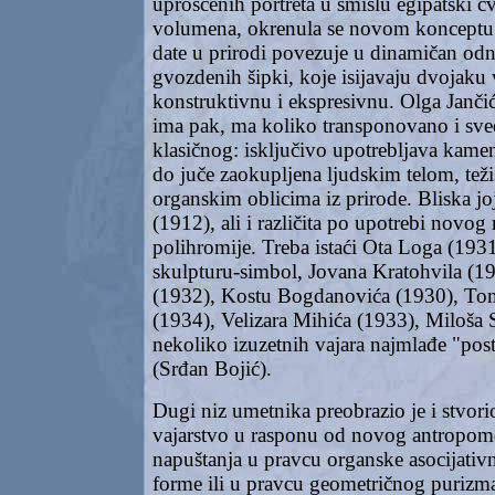
uprošćenih portreta u smislu egipatski č
volumena, okrenula se novom konceptu:
date u prirodi povezuje u dinamičan od
gvozdenih šipki, koje isijavaju dvojaku 
konstruktivnu i ekspresivnu. Olga Jančić
ima pak, ma koliko transponovano i sve
klasičnog: isključivo upotrebljava kamen 
do juče zaokupljena ljudskim telom, tež
organskim oblicima iz prirode. Bliska jo
(1912), ali i različita po upotrebi novog 
polihromije. Treba istaći Ota Loga (193
skulpturu-simbol, Jovana Kratohvila (19
(1932), Kostu Bogdanovića (1930), Tom
(1934), Velizara Mihića (1933), Miloša S
nekoliko izuzetnih vajara najmlađe "pos
(Srđan Bojić).
Dugi niz umetnika preobrazio je i stvor
vajarstvo u rasponu od novog antropo
napuštanja u pravcu organske asocijativne
forme ili u pravcu geometričnog purizm