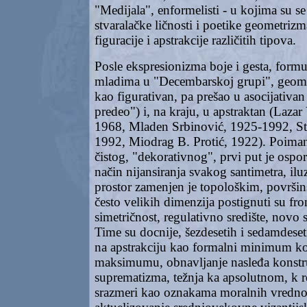
"Medijala", enformelisti - u kojima su se 
stvaralačke ličnosti i poetike geometrizma
figuracije i apstrakcije različitih tipova.
Posle ekspresionizma boje i gesta, formu
mladima u "Decembarskoj grupi", geome
kao figurativan, pa prešao u asocijativan
predeo") i, na kraju, u apstraktan (Laza
1968, Mladen Srbinović, 1925-1992, St
1992, Miodrag B. Protić, 1922). Poima
čistog, "dekorativnog", prvi put je ospo
način nijansiranja svakog santimetra, ilu
prostor zamenjen je topološkim, površi
često velikih dimenzija postignuti su fron
simetričnost, regulativno središte, novo
Time su docnije, šezdesetih i sedamdeseti
na apstrakciju kao formalni minimum k
maksimumu, obnavljanje nasleđa konstr
suprematizma, težnja ka apsolutnom, k r
srazmeri kao oznakama moralnih vrednos