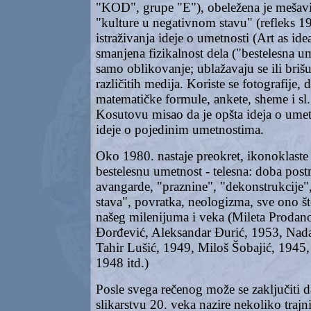
"KOD", grupe "E"), obeležena je mešavi
"kulture u negativnom stavu" (refleks 1
istraživanja ideje o umetnosti (Art as idea
smanjena fizikalnost dela ("bestelesna um
samo oblikovanje; ublažavaju se ili briš
različitih medija. Koriste se fotografije, 
matematičke formule, ankete, sheme i sl. 
Kosutovu misao da je opšta ideja o umet
ideje o pojedinim umetnostima.
Oko 1980. nastaje preokret, ikonoklaste
bestelesnu umetnost - telesna: doba post
avangarde, "praznine", "dekonstrukcije", 
stava", povratka, neologizma, sve ono št
našeg milenijuma i veka (Mileta Prodan
Đorđević, Aleksandar Đurić, 1953, Nad
Tahir Lušić, 1949, Miloš Šobajić, 1945
1948 itd.)
Posle svega rečenog može se zaključiti 
slikarstvu 20. veka nazire nekoliko trajn