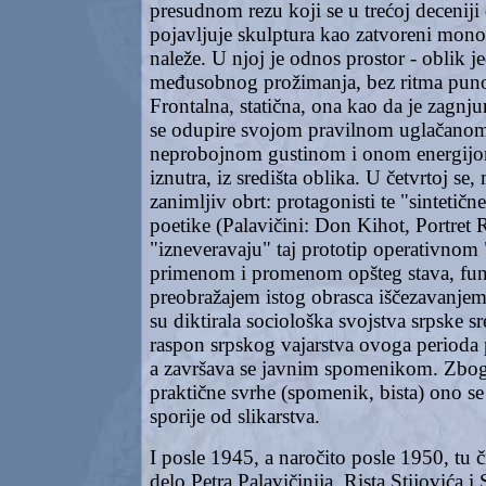
presudnom rezu koji se u trećoj deceniji
pojavljuje skulptura kao zatvoreni monol
naleže. U njoj je odnos prostor - oblik 
međusobnog prožimanja, bez ritma puno
Frontalna, statična, ona kao da je zagnj
se odupire svojom pravilnom uglačan
neprobojnom gustinom i onom energijo
iznutra, iz središta oblika. U četvrtoj s
zanimljiv obrt: protagonisti te "sintetičn
poetike (Palavičini: Don Kihot, Portret R
"izneveravaju" taj prototip operativnom
primenom i promenom opšteg stava, fu
preobražajem istog obrasca iščezavanje
su diktirala sociološka svojstva srpske s
raspon srpskog vajarstva ovoga perioda
a završava se javnim spomenikom. Zbog
praktične svrhe (spomenik, bista) ono se
sporije od slikarstva.
I posle 1945, a naročito posle 1950, tu 
delo Petra Palavičinija, Rista Stijovića i