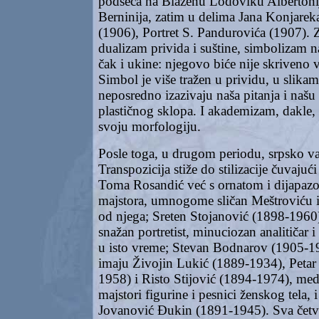
podseća na Blaženu Lodoviku Albertoni
Berninija, zatim u delima Jana Konjarek
(1906), Portret S. Pandurovića (1907). 
dualizam privida i suštine, simbolizam na
čak i ukine: njegovo biće nije skriveno 
Simbol je više tražen u prividu, u slikama
neposredno izazivaju naša pitanja i našu 
plastičnog sklopa. I akademizam, dakle, 
svoju morfologiju.
Posle toga, u drugom periodu, srpsko va
Transpozicija stiže do stilizacije čuvajuć
Toma Rosandić već s ornatom i dijapaz
majstora, umnogome sličan Meštroviću 
od njega; Sreten Stojanović (1898-1960
snažan portretist, minuciozan analitičar 
u isto vreme; Stevan Bodnarov (1905-1
imaju Živojin Lukić (1889-1934), Petar 
1958) i Risto Stijović (1894-1974), medi
majstori figurine i pesnici ženskog tela,
Jovanović Đukin (1891-1945). Sva četv