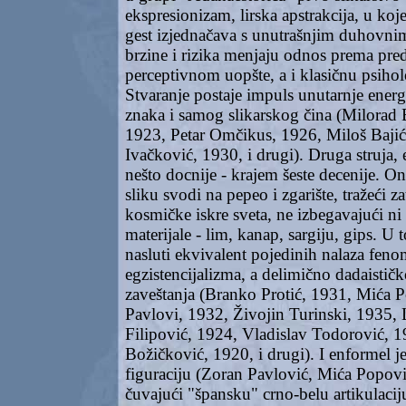
ekspresionizam, lirska apstrakcija, u koje
gest izjednačava s unutrašnjim duhovni
brzine i rizika menjaju odnos prema pre
perceptivnom uopšte, a i klasičnu psihol
Stvaranje postaje impuls unutarnje energi
znaka i samog slikarskog čina (Milorad 
1923, Petar Omčikus, 1926, Miloš Baji
Ivačković, 1930, i drugi). Druga struja, 
nešto docnije - krajem šeste decenije. On
sliku svodi na pepeo i zgarište, tražeći 
kosmičke iskre sveta, ne izbegavajući ni
materijale - lim, kanap, sargiju, gips. 
nasluti ekvivalent pojedinih nalaza feno
egzistencijalizma, a delimično dadaističk
zaveštanja (Branko Protić, 1931, Mića 
Pavlovi, 1932, Živojin Turinski, 1935, 
Filipović, 1924, Vladislav Todorović, 1
Božičković, 1920, i drugi). I enformel j
figuraciju (Zoran Pavlović, Mića Popovi
čuvajući "špansku" crno-belu artikulacij