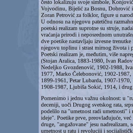
često lokalizuju svoje simbole, Konjović
Vojvodinu, Bijelić za Bosnu, Dobrović i
Zoran Petrović za folklor, figure u narod
U odnosu na njegovu patetičnu razmahnu
poetski realizam suprotne su struje, na
vraćanja prirodi i neposrednom unutrašn
dve poetike nastavljaju izvesne trenutke
njegovu toplinu i strast mirnog života i 
Poetski realizam je, međutim, više napr
(Stojan Aralica, 1883-1980, Ivan Radov
Nedeljko Gvozdenović, 1902-1988, Iva
1977, Marko Čelebonović, 1902-1987,
1899-1961, Petar Lubarda, 1907-1970, 
1908-1987, Ljubiša Sokić, 1914, i drugi
Pomenimo i jednu važnu okolnost: u "ruž
deceniji, uoči Drugog svetskog rata, srps
podelilo na "umetnost radi umetnosti" i 
ideje". Poetike prve, preovlađujuće, već
druge, "angažovane" jesu nadrealizam, s
umetnost u ratu i revoluciji i socijalističk