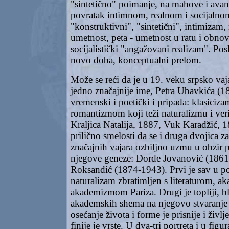
"sintetično" poimanje, na mahove i avan
povratak intimnom, realnom i socijalno
"konstruktivni", "sintetični", intimizam, 
umetnost, peta - umetnost u ratu i obnov
socijalistički "angažovani realizam". Pos
novo doba, konceptualni prelom.
Može se reći da je u 19. veku srpsko va
jedno značajnije ime, Petra Ubavkića (
vremenski i poetički i pripada: klasiciz
romantizmom koji teži naturalizmu i ve
Kraljica Natalija, 1887, Vuk Karadžić, 18
prilično smelosti da se i druga dvojica za
značajnih vajara ozbiljno uzmu u obzir p
njegove geneze: Đorđe Jovanović (186
Roksandić (1874-1943). Prvi je sav u po
naturalizam zbratimljen s literaturom, 
akademizmom Pariza. Drugi je topliji, bl
akademskih shema na njegovo stvaranje 
osećanje života i forme je prisnije i živl
finije je vrste. U dva-tri portreta i u fig