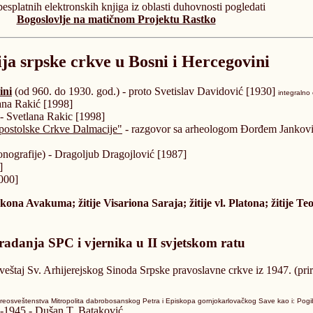
besplatnih elektronskih knjiga iz oblasti duhovnosti pogledati
Bogoslovlje na matičnom Projektu Rastko
ija srpske crkve u Bosni i Hercegovini
ini
(od 960. do 1930. god.) - proto Svetislav Davidović [1930]
integralno
ana Rakić [1998]
- Svetlana Rakic [1998]
apostolske Crkve Dalmacije"
- razgovor sa arheologom Đorđem Jankovi
nografije) - Dragoljub Dragojlović
[1987]
]
000]
akona Avakuma; žitije Visariona Saraja; žitije vl. Platona; žitije
radanja SPC i vjernika u
II svjetskom ratu
veštaj Sv. Arhijerejskog Sinoda Srpske pravoslavne crkve iz 1947. (prir
opreosveštenstva Mitropolita dabrobosanskog Petra i Episkopa gornjokarlovačkog Save kao i: Po
1-1945
- Dušan T. Bataković