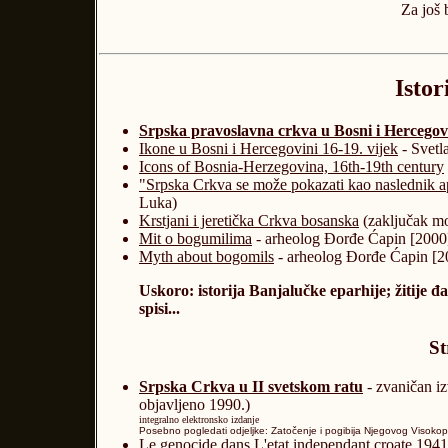
Za još 
Istor
Srpska pravoslavna crkva u Bosni i Hercegov
Ikone u Bosni i Hercegovini 16-19. vijek
- Svetl
Icons of Bosnia-Herzegovina, 16th-19th century
"Srpska Crkva se može pokazati kao naslednik 
Luka)
Krstjani i jeretička Crkva bosanska
(zaključak mo
Mit o bogumilima
- arheolog Đorđe Ćapin [2000
Myth about bogomils
- arheolog Đorđe Ćapin [2
Uskoro: istorija Banjalučke eparhije; žitije đ
spisi...
St
Srpska Crkva u II svetskom ratu
- zvaničan iz
objavljeno 1990.)
integralno elektronsko izdanje
Posebno pogledati odjeljke: Zatočenje i pogibija Njegovog Visok
Le genocide dans L'etat independant croate 194