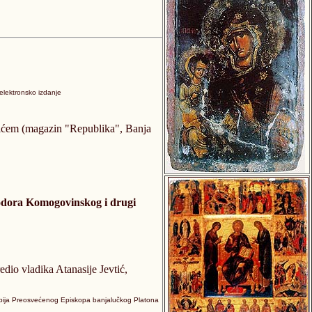
 elektronsko izdanje
ćem (magazin "Republika", Banja
 Teodora Komogovinskog i drugi
edio vladika Atanasije Jevtić,
gibija Preosvećenog Episkopa banjalučkog Platona