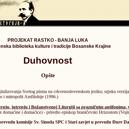
PROJEKAT RASTKO - BANJA LUKA
nska biblioteka kulture i tradicije Bosanske Krajine
Duhovnost
Opšte
talizovanja Svetog pisma na crkvenoslovenskom jeziku; srpska verzija
 i mitropolit Amfilohije (1996.)
nju, jutrenju i Božanstvenoj Liturgiji sa prazničnim antifonima
e domaćine i domaćice) - priredio episkop braničevski Hrizostom (Voji
prevodu komisije Sv. Sinoda SPC i Stari zavjet u prevodu Đure Da