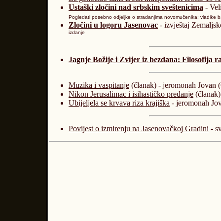
Ustaški zločini nad srbskim sveštenicima
- Vel
Pogledati posebno odjeljke o stradanjima novomučenika: vladike b
Zločini u logoru Jasenovac
- izvještaj Zemaljs
izdanje
Jagnje Božije i Zvijer iz bezdana: Filosofija r
Muzika i vaspitanje
(članak) - jeromonah Jovan (
Nikon Jerusalimac i isihastičko predanje
(članak)
Ubijeljela se krvava riza krajiška
- jeromonah Jov
Povijest o izmirenju na Jasenovačkoj Gradini
- s