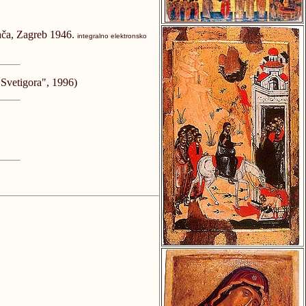
gača, Zagreb 1946.
integralno elektronsko
"Svetigora", 1996)