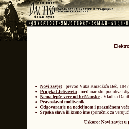
Elektro
Novi zavjet
- prevod Vuka Karadžića Beč, 1847
Projekat Jelisaveta
- međunarodni poduhvat digi
Nema lepše vere od hrišćanske
- Vladika Danilo
Pravoslavni molitvenik
Odgovaranje na nedeljnom i prazničnom večer
Srpska slava ili krsno ime
(priručnik za verujuć
Uskoro: Novi zavjet u 