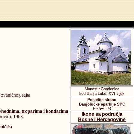
Manastir Gomionica
kod Banja Luke, XVI vijek
 zvaničnog sajta
Posjetite stranu
Banjolučke eparhije SPC
(spoljni link)
, vhodnima, troparima i kondacima
Ikone sa područja
nović), 1963.
Bosne i Hercegovine
ničića