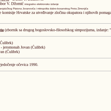
ibor V. Džomić
integralno elektronsko izdanje
anjalučkog Platona Jovanovića i mitropolita dabro-bosanskog Petra Zimonjića
ke komisije Hrvatske za utvrđivanje zločina okupatora i njihovih poma
ata
(zbornik sa drugog bogoslovsko-filosofskog simpozijuma, izdanje: 
Ćulibrk)
 - jeromonah Jovan (Ćulibrk)
an (Ćulibrk)
vjedočenje očevica 1990.