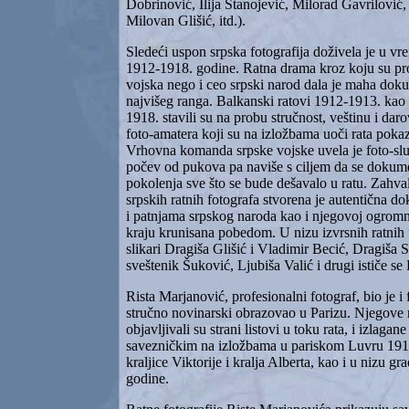
Dobrinović, Ilija Stanojević, Milorad Gavrilović
Milovan Glišić, itd.).
Sledeći uspon srpska fotografija doživela je u vr
1912-1918. godine. Ratna drama kroz koju su pr
vojska nego i ceo srpski narod dala je maha doku
najvišeg ranga. Balkanski ratovi 1912-1913. kao i
1918. stavili su na probu stručnost, veštinu i daro
foto-amatera koji su na izložbama uoči rata poka
Vrhovna komanda srpske vojske uvela je foto-sl
počev od pukova pa naviše s ciljem da se dokum
pokolenja sve što se bude dešavalo u ratu. Zahva
srpskih ratnih fotografa stvorena je autentična d
i patnjama srpskog naroda kao i njegovoj ogromnoj
kraju krunisana pobedom. U nizu izvrsnih ratnih 
slikari Dragiša Glišić i Vladimir Becić, Dragiša S
sveštenik Šuković, Ljubiša Valić i drugi ističe se
Rista Marjanović, profesionalni fotograf, bio je i 
stručno novinarski obrazovao u Parizu. Njegove r
objavljivali su strani listovi u toku rata, i izlagan
savezničkim na izložbama u pariskom Luvru 19
kraljice Viktorije i kralja Alberta, kao i u nizu 
godine.