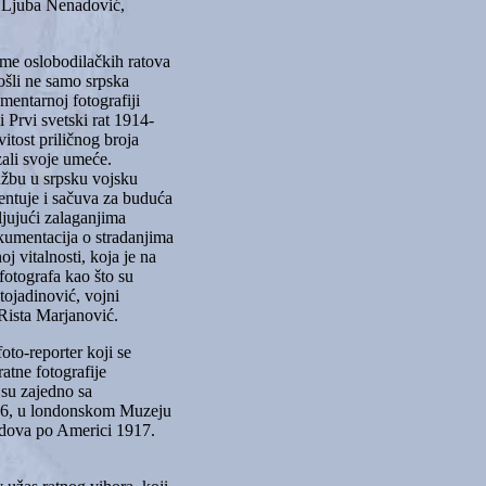
, Ljuba Nenadović,
eme oslobodilačkih ratova
ošli ne samo srpska
mentarnoj fotografiji
 Prvi svetski rat 1914-
vitost priličnog broja
zali svoje umeće.
užbu u srpsku vojsku
entuje i sačuva za buduća
ljujući zalaganjima
okumentacija o stradanjima
 vitalnosti, koja je na
fotografa kao što su
tojadinović, vojni
 Rista Marjanović.
foto-reporter koji se
atne fotografije
e su zajedno sa
16, u londonskom Muzeju
gradova po Americi 1917.