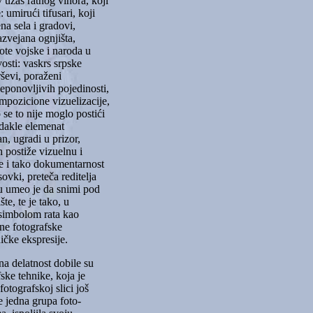
 užas ratnog vihora, koji
 umirući tifusari, koji
na sela i gradovi,
azvejana ognjišta,
hote vojske i naroda u
vosti: vaskrs srpske
ševi, poraženi
 neponovljivih pojedinosti,
pozicione vizuelizacije,
 se to nije moglo postići
dakle elemenat
n, ugradi u prizor,
n postiže vizuelnu i
ije i tako dokumentarnost
ovki, preteča reditelja
u umeo je da snimi pod
e, te je tako, u
 simbolom rata kao
ne fotografske
ičke ekspresije.
na delatnost dobile su
ske tehnike, koja je
otografskoj slici još
e jedna grupa foto-