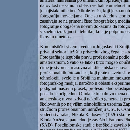
amatera, nadrealista po umetničkim opredeljenjima
darovitost ne samo u oblasti verbalne umetnosti n
je najistaknutije ime Nikole Vuča, koji je znao ob
fotografiju inovacijama. One su u skladu s teori
zasnivaju se na primeni čisto fotografskog medija,
fotografije obogaćena novim dokazima da fotogra
vizuelnu izražajnost i tehniku, koja je potpuno o
likovnu umetnost.
Komunistički sistem uveden u Jugoslaviji i Srbiji
privatni sektor i tržišnu privredu, zbog čega je str
Fotografija je izgubila pravu profesionalnu podlo
amaterizmom. Svako se lako i brzo mogao obučit
čime je stvorena masovna ali diletantska osnova.
profesionalnih foto-ateljea, koji prate u svetu silo
tehnologiji, svelo je u Srbiji na minimum mogućn
fotografskog medija, naročito u oblasti eksperimen
podignut masovni prosek, profesionalno zaostaja
postalo je očigledno. Otuda je trebalo vremena da
amaterskog nivoa izdvoji nekoliko generacija prof
školovanih po najvišim tehnološkim uzorima Zap
stručnom profesionalnom udruženju USUF. Osn
vodeći stvaralac, Nikola Radošević (1926) školo
Kloda Anžea, a paralelno je završio i Famous P
(SAD). Postdiplomske studije iste škole završio