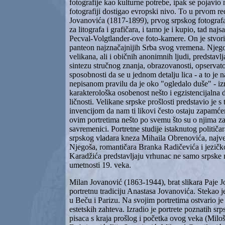
fotografije kao kulturne potrebe, ipak se pojavio n
fotografiji dostigao evropski nivo. To u prvom r
Jovanovića (1817-1899), prvog srpskog fotografa
za litografa i grafičara, i tamo je i kupio, tad naj
Pecval-Volgtlander-ove foto-kamere. On je stvorio
panteon najznačajnijih Srba svog vremena. Njegov
velikana, ali i običnih anonimnih ljudi, predstavl
sintezu stručnog znanja, obrazovanosti, opservat
sposobnosti da se u jednom detalju lica - a to je
nepisanom pravilu da je oko "ogledalo duše" - iz
karakterološka osobenost nešto i egzistencijalna 
ličnosti. Velikane srpske prošlosti predstavio je 
invencijom da nam ti likovi često ostaju zapamće
ovim portretima nešto po svemu što su o njima zap
savremenici. Portretne studije istaknutog politič
srpskog vladara kneza Mihaila Obrenovića, najv
Njegoša, romantičara Branka Radičevića i jezič
Karadžića predstavljaju vrhunac ne samo srpske n
umetnosti 19. veka.
Milan Jovanović (1863-1944), brat slikara Paje J
portretnu tradiciju Anastasa Jovanovića. Stekao 
u Beču i Parizu. Na svojim portretima ostvario je
estetskih zahteva. Izradio je portrete poznatih srp
pisaca s kraja prošlog i početka ovog veka (Miloš