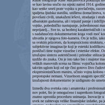
Ratne fotografije Riste Marjanovića prikazuju sav
se kao lavina sručio na srpski narod 1914. godine:
kao senke smrti prate vojsku u povlačenju, razore
spaljena ljudska staništa, uništena domaćinstva, r
povešani civili, unakaženi leševi, stradanja i stra
albanskim gudurama, ali i trijumf patnje i izdržlji
vojske, pobedničko nastupanje, pobedonosni mar
neprijatelj... Sve to, sa bezbroj karakterističnih i
s nadahnućem dokumentariste koga vodi moć kom
uhvatila je njegova foto-kamera. On je težio, iako
sa svakim prizorom, da kompozicionu strukturu, 
subjektivne imaginacije koji je estetski kodifikova
postižući time trajne vizuelne i estetske efekte. O
izražajnu sintezu autentičnosti i prirodne stilizac
uzdiže do znaka. On je isto tako bio i majstor mas
velikih masovnih scena na filmu: vojničku kolon
takvim uglom koji od nje čini gotovo živo čudovišt
ekspresionističkom maniru, učinio vojnu kolonu
prepotopske nemani. Vizuelnom snagom specifič
izražajnosti dokumentarno je uzdignuto do umetn
Između dva svetska rata i amaterska i profesional
nov polet, što je omogućeno i napretkom fotograf
znatno uprostila proceduru snimanja. Inovacije u f
uvek ne zahtevaju velike finansijske izdatke, pa j