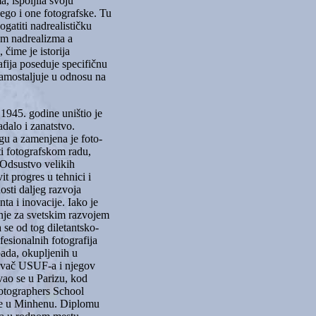
, ispoljila svoju
ego i one fotografske. Tu
ogatiti nadrealističku
jom nadrealizma a
 čime je istorija
fija poseduje specifičnu
samostaljuje u odnosu na
 1945. godine uništio je
adalo i zanatstvo.
gu a zamenjena je foto-
i fotografskom radu,
 Odsustvo velikih
vit progres u tehnici i
osti daljeg razvoja
ta i inovacije. Iako je
nje za svetskim razvojem
 se od tog diletantsko-
esionalnih fotografija
ada, okupljenih u
ivač USUF-a i njegov
vao se u Parizu, kod
hotographers School
 je u Minhenu. Diplomu