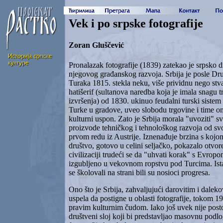
Vek i po srpske fotografije
Zoran Gluščević
Pronalazak fotografije (1839) zatekao je srpsko
njegovog građanskog razvoja. Srbija je posle Dr
Turaka 1815. stekla neku, više prividnu nego stva
hatišerif (sultanova naredba koja je imala snagu 
izvršenja) od 1830. ukinuo feudalni turski siste
Turke u gradove, uveo slobodu trgovine i time om
kulturni uspon. Zato je Srbija morala "uvoziti" sve
proizvode tehničkog i tehnološkog razvoja od sv
prvom redu iz Austrije. Iznenađuje brzina s kojo
društvo, gotovo u celini seljačko, pokazalo otvo
civilizaciji trudeći se da "uhvati korak" s Evrop
izgubljeno u vekovnom ropstvu pod Turcima. Ista
se školovali na strani bili su nosioci progresa.
Ono što je Srbija, zahvaljujući darovitim i dalek
uspela da postigne u oblasti fotografije, tokom 1
pravim kulturnim čudom. Iako još uvek nije posto
društveni sloj koji bi predstavljao masovnu podlo