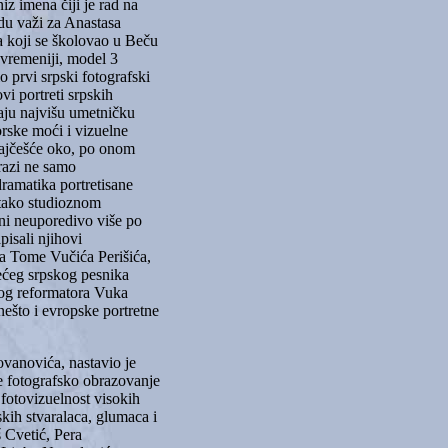
iz imena čiji je rad na
edu važi za Anastasa
 koji se školovao u Beču
savremeniji, model 3
 prvi srpski fotografski
i portreti srpskih
jaju najvišu umetničku
orske moći i vizuelne
 najčešće oko, po onom
razi ne samo
dramatika portretisane
s tako studioznom
ni neuporedivo više po
isali njihovi
ara Tome Vučića Perišića,
ećeg srpskog pesnika
kog reformatora Vuka
ešto i evropske portretne
ovanovića, nastavio je
je fotografsko obrazovanje
 fotovizuelnost visokih
skih stvaralaca, glumaca i
 Cvetić, Pera