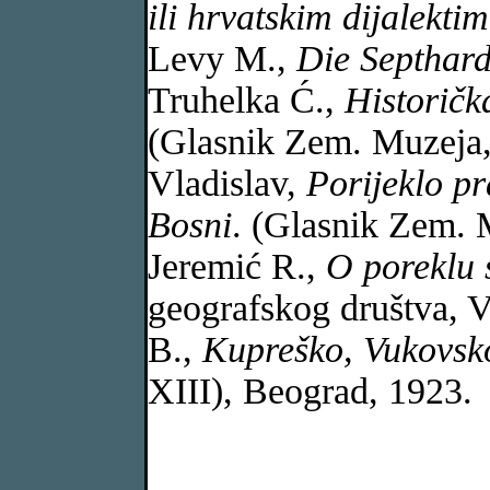
ili hrvatskim dijalekti
Levy M.,
Die Septhar
Truhelka Ć.,
Historičk
(Glasnik Zem. Muzeja,
Vladislav,
Porijeklo p
Bosni
. (Glasnik Zem. 
Jeremić R.,
O poreklu 
geografskog društva, V
B.,
Kupreško, Vukovsk
XIII), Beograd, 1923.