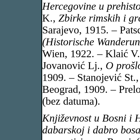
Hercegovine u prehist
K.,
Zbirke rimskih i gr
Sarajevo, 1915. – Pats
(Historische Wanderun
Wien, 1922. – Klaić V
Jovanović Lj.,
O prošl
1909. – Stanojević St.
Beograd, 1909. – Prel
(bez datuma).
Književnost u Bosni i 
dabarskoj i dabro bosa