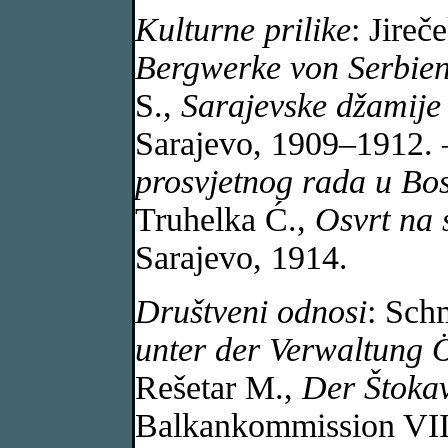
Kulturne prilike
: Jireč
Bergwerke von Serbie
S.,
Sarajevske džamij
Sarajevo, 1909–1912. 
prosvjetnog rada u Bos
Truhelka Ć.,
Osvrt na 
Sarajevo, 1914.
Društveni odnosi
: Sch
unter der Verwaltung 
Rešetar M.,
Der Štokav
Balkankommission VIII