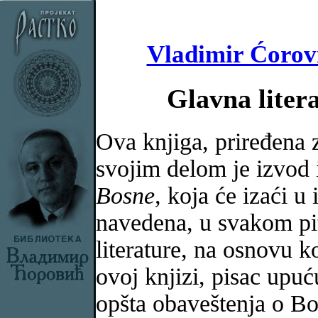
Vladimir Ćorovi
Glavna liter
Ova knjiga, priređena 
svojim delom je izvod 
Bosne,
koja će izaći u
navedena, u svakom pit
literature, na osnovu k
ovoj knjizi, pisac upuć
opšta obaveštenja o Bos