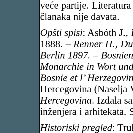
veće partije. Literatur
članaka nije davata.
Opšti spisi
: Asbóth J.,
1888.
– Renner H., Du
Berlin 1897. – Bosnien
Monarchie in Wort und
Bosnie et l’ Herzegovi
Hercegovina (Naselja 
Hercegovina
. Izdala s
inženjera i arhitekata.
Historiski pregled
: Tru