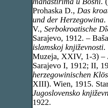
manastirima u Bosni
. 
Prohaska D.,
Das kroat
und der Herzegowina
.
V.,
Serbokroatische D
Sarajevo, 1912. – Baša
islamskoj književnosti
.
Muzeja, XXIV, 1-3) – J
Sarajevo I, 1912; II, 1
herzegowinischen Klös
XIII). Wien, 1915. Star
Jugoslovensko književn
1922.