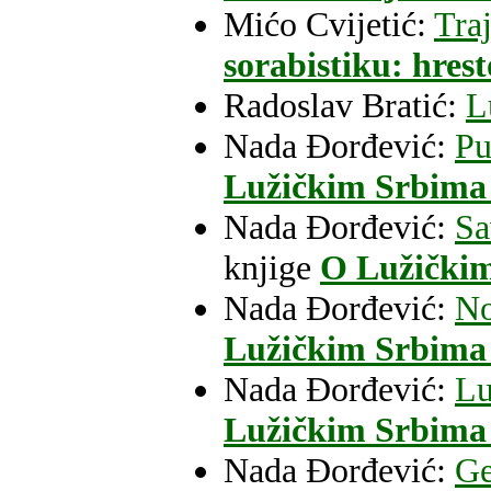
Mićo Cvijetić:
Tra
sorabistiku: hrest
Radoslav Bratić:
L
Nada Đorđević:
Pu
Lužičkim Srbima i
Nada Đorđević:
Sa
knjige
O Lužičkim
Nada Đorđević:
No
Lužičkim Srbima i
Nada Đorđević:
Lu
Lužičkim Srbima i
Nada Đorđević:
Ge