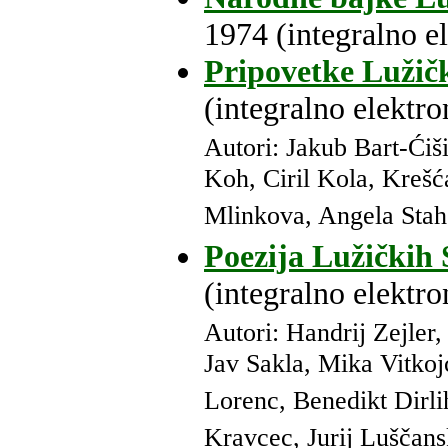
1974 (integralno e
Pripovetke Lužič
(integralno elektro
Autori: Jakub Bart-Ćiši
Koh, Ciril Kola, Krešć
Mlinkova, Angela Stah
Poezija Lužičkih
(integralno elektro
Autori: Handrij Zejler
Jav Sakla, Mika Vitkojc
Lorenc, Benedikt Dirl
Kravcec, Jurij Luščan