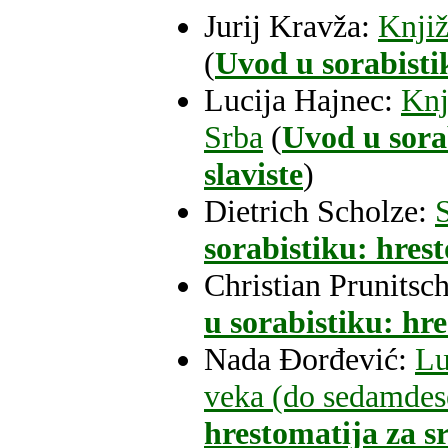
Jurij Kravža:
Knjiž
(
Uvod u sorabistik
Lucija Hajnec:
Knj
Srba
(
Uvod u sora
slaviste
)
Dietrich Scholze:
sorabistiku: hrest
Christian Prunitsc
u sorabistiku: hre
Nada Đorđević:
Lu
veka (do sedamdes
hrestomatija za sr