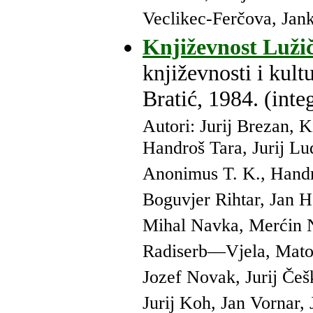
Veclikec-Ferčova, Jan
Književnost Luži
književnosti i kult
Bratić, 1984. (inte
Autori: Jurij Brezan, 
Handroš Tara, Jurij Lud
Anonimus T. K., Handri
Boguvjer Rihtar, Jan H
Mihal Navka, Merćin N
Radiserb—Vjela, Mato 
Jozef Novak, Jurij Češ
Jurij Koh, Jan Vornar,