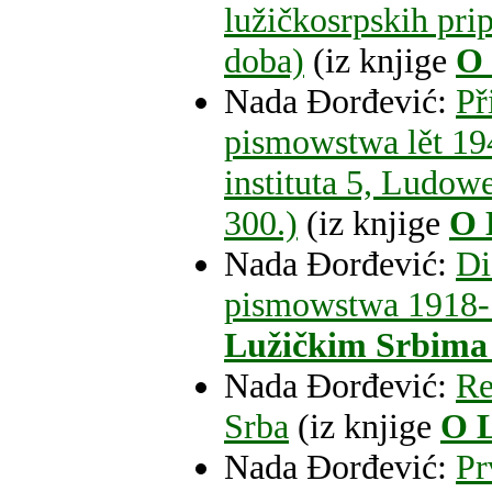
lužičkosrpskih pri
doba)
(iz knjige
O 
Nada Đorđević:
Př
pismowstwa lět 19
instituta 5, Ludow
300.)
(iz knjige
O 
Nada Đorđević:
Di
pismowstwa 1918-
Lužičkim Srbima i
Nada Đorđević:
Re
Srba
(iz knjige
O L
Nada Đorđević:
Pr