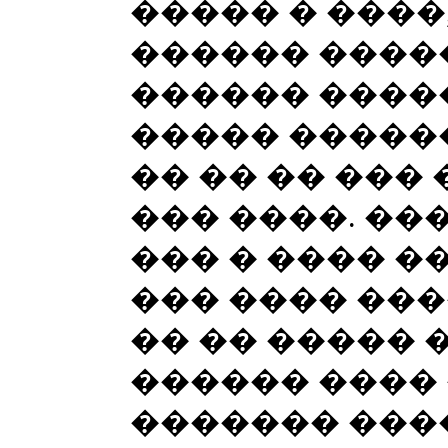
����� � ����
������ �����
������ �����
����� �����
�� �� �� ���
��� ����. ��
��� � ���� �
��� ���� ���
�� �� ����� 
������ ����
������� ���