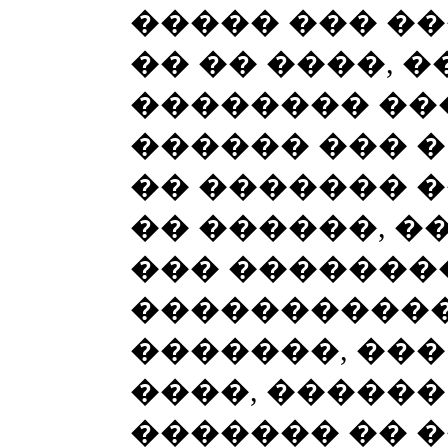
����� ��� ��
�� �� ����, 
�������� ��
������ ��� �
�� ������� �
�� ������, ��
��� ��������
�����������
�������, ���
����, ������
������� �� �