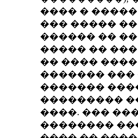
���� � �����
��� ����� ��
������ �� ��
����� �� ��� 
�� ���� ����
������� ��� 
������� ����
��������� �
����. ��� ��
�������� ��
���� �� ����