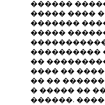
������ ����
����� ���� �
������� ����
����� �����
�����������
���������� 
�� ���������
���� �� ����
�� �� �����
� ����� �� 
������. ����