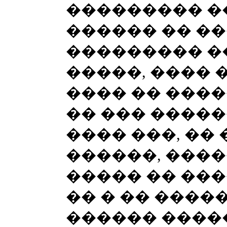
��������� �
������ �� �
��������� �
�����, ���� 
���� �� ����
�� ��� �����
���� ���, ��
������, ����
����� �� ���
�� � �� ����
������ �����