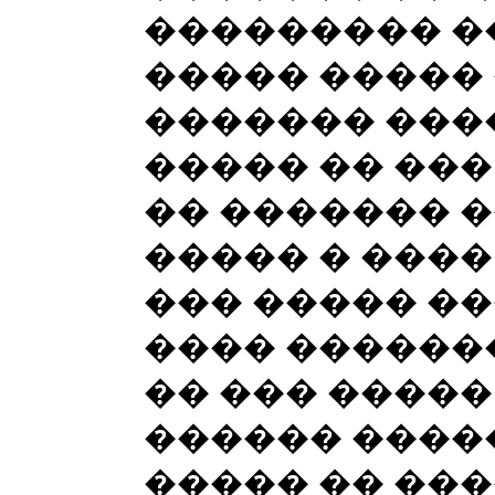
��������� �
����� �����
������� ���
����� �� ��
�� ������� 
����� � ����
��� ����� ��
���� �������
�� ��� �����
������ �����
����� �� ���