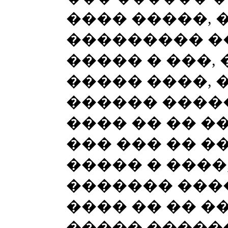
���� �����, 
��������� �
����� � ���,
����� ����, 
������ ����
���� �� �� �
��� ��� �� �
����� � ����,
������� ���
���� �� �� �
����� ������