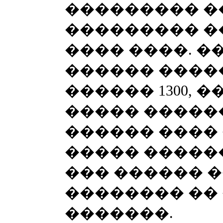
��������� �
��������� �
���� ����. �
������ �����
������ 1300, �
����� ������
������ ����
����� ������ 
��� ������ �
�������� ��
�������.