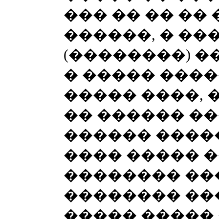
��� �� �� ��
������, � ��
(��������) 
� ����� ����
����� ����, 
�� ������ �
������ �����
���� ����� �
�������� ���
�������� ��
����� �����