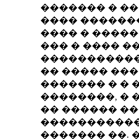
������� � ��
���� ������
���� � �����
��� � ���� �
�����������
�� ����� ���
������� � � 
��������, � 
�� ������ �
�����������,
������� ��. 