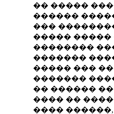
�� ����� ���
������ �����
��� ��������
����� ����� 
�������� ��
������� ����
����� ��� �
������� ����
�� ������ ��
���� �� ���
���� ������,