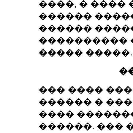
����, � ����
������ �����
������ ����
���������� 
����� �����.
�
��� ���� ���
������ � ��
���� ������
������. ��� 