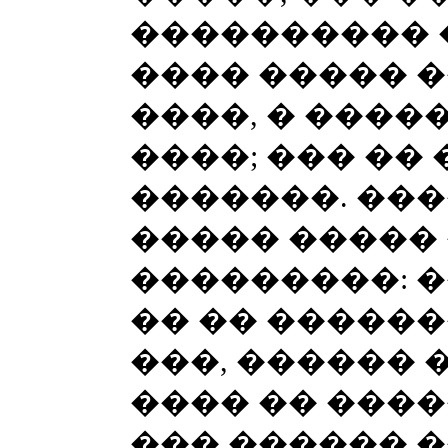
���������� 
���� ����� 
����, � ����
����; ��� ��
�������. ���
����� �����
���������: 
�� �� ������
���, ������ 
���� �� ����
��� ������ �