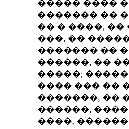
����� ���� �
������� �� �
�� � ����, �
���, �� ����
������� �� �
������, �� �
�����; �����
���� ��� �� 
�������, �� 
������, ����
����, ������