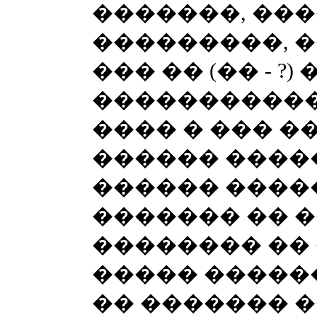
�������, ��
���������, �
��� �� (�� - ?
�����������
���� � ��� �
������ �����
������ ����
������� �� 
�������� �� 
����� ������
�� ������� 