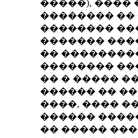
�����), ����
�������� �� 
�������� ��
������� ���
�� ��������
�������� ��
�� � ����� �
������ �� �
����, ���� �
������ ����
�� ����� ��