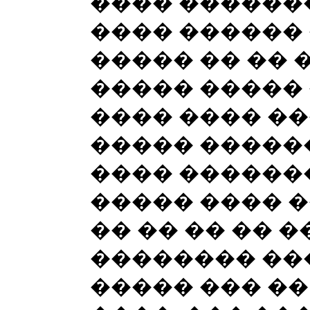
���� �������
���� ������ 
����� �� �� 
����� �����
���� ���� ��
����� �����
���� �������
����� ���� �
�� �� �� �� 
�������� ���
����� ��� ��