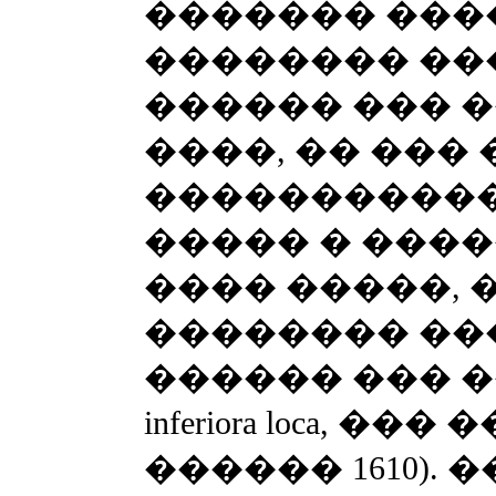
������� ���
�������� ��
������ ��� �
����, �� ���
����������� 
����� � ����
���� �����, 
�������� ���
������ ��� �
inferiora loca, 
������ 1610).