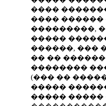
���� �������
���� ������
���������, �
����� �����
������, ��� 
�� �� �����
�������� ��
(��� �� ����
����� ������
����� �����