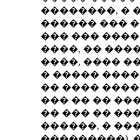
��������, � 
������ ��� �
��� ��� ����
����, �� ���
����, ���� �
� ����� ���
�� ���� ����
��� �� �� ��
�� ��� �� ��
������, � ��
���������), 