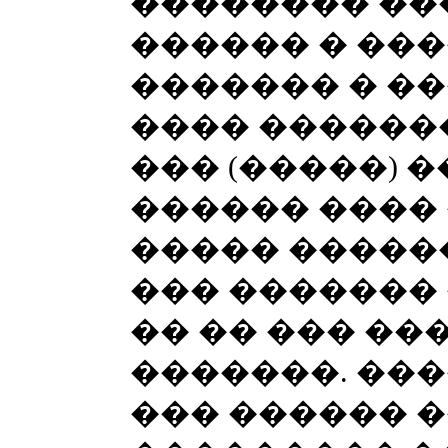
�������� ��
������ � ���
������� � ��
���� �������
��� (�����) �
������ ����
����� �����
��� ������� 
�� �� ��� ��
�������. ���
��� ������ 