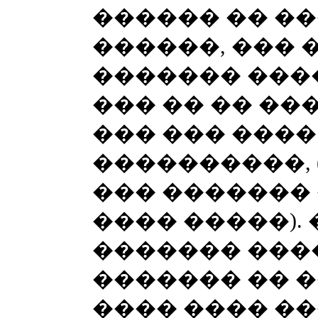
������ �� ��
������, ��� 
������� ���
��� �� �� ��
��� ��� ����
����������, 
��� �������
���� �����).
������� ����
������� �� 
���� ���� �