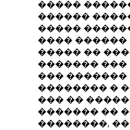
����� �����
������ ����
����� ������
���� ������
����� �� ���
������� ���
��� ������� 
�������� � �
��� �� �����
������� �� 
��������, �