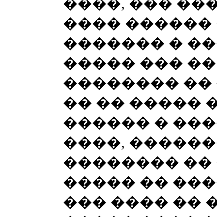
����, ��� ��
���� ������ 
������� � ��
����� ��� ��
�������� ��
�� �� ����� 
������ � ��
����, �����
�������� �� 
����� �� ���
��� ���� �� 