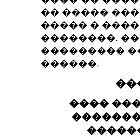
�� ����� ���
����� � ����
��������. ��
��������� �
������.
��
���� ���
�������
�����