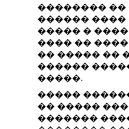
�������� �� 
������ ���� 
����� � ����
���� �� ����
�� ����� �� 
������ �����
�����.
����� �����
�� ����� ���
������� ���