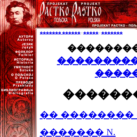
������� ������
:
�����
:
�������
�������
���������
����
�������
�� ��������
������� N.