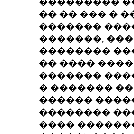
��������� �
�� �� ��� � 
������� ���
�������, ���
�������� ���
�� ���� ���
������� ����
� ������� ��
������ ����
�������� ��
���� �������