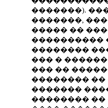
������������
�������). ���
�������, ��
����� �� ���
���������� 
�������� ���
��� � ������
��� �� ����
�������� �� 
������� ���
�������� ��