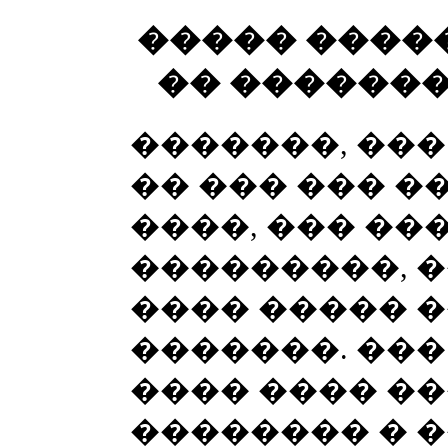
����� �����
�� �������
�������, ���
�� ��� ��� �
����, ��� ��
���������, �
���� ����� �
�������. ���
���� ���� ��
�������� � �