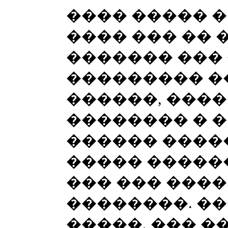
���� ����� 
���� ��� ��
������� ���
��������� �
������, ����
�������� � �
������ �����
����� �����
��� ��� ����
��������. ��
�����, ��� �