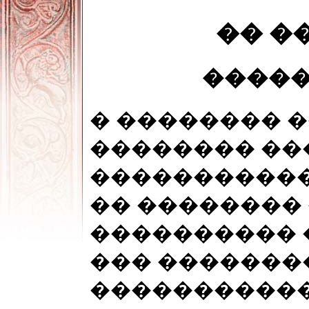
�� �
������
� �������� 
�������� ��
�����������
�� ��������
���������� 
��� �������
�����������