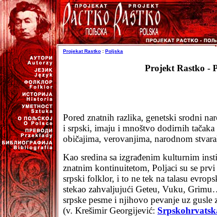
Projekat Rastko
:
Poljska
Projekt Rastko - P
Pored znatnih razlika, genetski srodni nar
i srpski, imaju i mnoštvo dodirnih tačaka
običajima, verovanjima, narodnom stvara
Kao sredina sa izgrađenim kulturnim inst
znatnim kontinuitetom, Poljaci su se prvi 
srpski folklor, i to ne tek na talasu evrop
stekao zahvaljujući Geteu, Vuku, Grimu…
srpske pesme i njihovo pevanje uz gusle 
(v. Krešimir Georgijević:
Srpskohrvatsk