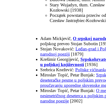
Stary Wujadyn, tłum. Czesław J
Kozłowski [1938]
Początek powstania przeciw o
Czesław Jastrzębiec-Kozłowski
Adam Mickjevič,
O srpskoj narodn
poljskog preveo Stojan Subotin [19
Stojan Novaković:
Leđan-grad i Pol
narodnoj poeziji
[1879]
Krešimir Georgijević,
Srpskohrvat
u poljskoj književnosti
[1936]
Srebrica Knežević:
Poljske vićinank
Miroslav Topić, Petar Bunjak:
Srps
deseteračke pesme u poljskim prevo
proučavanju uporedne slovenske me
Miroslav Topić, Petar Bunjak:
O met
nesimetričnog deseterca u poljskim
narodne poezije
[2002]