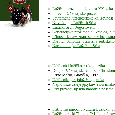
Lužička prozna književnost XX veka
Putevi lužičkosrpske proze
Savremena lužičkosrpska književnost
Nove knjige Lužičkih Srba
Lužički Srbi i Jugosloveni
Generacijska prožimanja. Antologija l
Přinoški k stawiznam serbskeho pism
Dietrich Scholtze, Stawizny serbsk
Narodne bajke Lužičkih Srba
Udžbenici lužičkosrpskog jezika
Donjolužičkosrpska čitanka: Chresto
Frido Mětšk, Budyšin, 1982)
Udžbenik gornjolužičkog jezika
Najnowsze dzieje językuw słowiańskich
Prvi prevodi srpskih narodnih pesama l
Institut za narodnu kulturu Lužičkih S
Lužičkosrpski "Letopis": Lětopis Inst