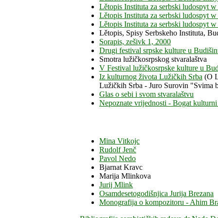
Lětopis Instituta za serbski ludospyt
Lětopis Instituta za serbski ludospyt
Lětopis Instituta za serbski ludosp
Lětopis, Spisy Serbskeho Instituta, B
Sorapis, zešivk 1, 2000
Drugi festival srpske kulture u Budiši
Smotra lužičkosrpskog stvaralaštva
V Festival lužičkosrpske kulture u Bud
Iz kulturnog života Lužičkih Srba
(O L
Lužičkih Srba - Juro Surovin "Svima b
Glas o sebi i svom stvaralaštvu
Nepoznate vrijednosti - Bogat kulturn
Mina Vitkojc
Rudolf Jenč
Pavol Nedo
Bjarnat Kravc
Marija Mlinkova
Jurij Mlink
Osamdesetogodišnjica Jurija Brezana
Monografija o kompozitoru - Ahim Bra