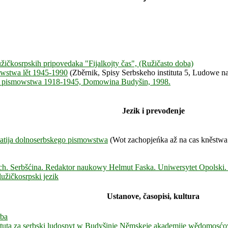
užičkosrpskih pripovedaka "Fijalkojty čas", (Ružičasto doba)
owstwa lět 1945-1990
(Zběrnik, Spisy Serbskeho instituta 5, Ludowe n
eho pismowstwa 1918-1945, Domowina Budyšin, 1998.
Jezik i prevođenje
matija dolnoserbskego pismowstwa
(Wot zachopjeńka až na cas kněstwa f
. Serbšćina. Redaktor naukowy Helmut Faska. Uniwersytet Opolski. Ins
užičkosrpski jezik
Ustanove, časopisi, kultura
rba
ytuta za serbski ludospyt w Budyšinje Němskeje akademije wědomosćow w