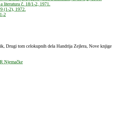
literatura č. 18/1-2, 1971.
9 (1-2), 1972.
1-2
ik, Drugi tom celokupnih dela Handrija Zejlera, Nove knjige
 DR Njemačke