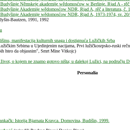
 w Budyšinje Němskeje akademije wědomosćow w Berlinje. Rjad A - rěč a 
 w Budyšinje Akademije wědomosćow NDR, Rjad A, rěč a literatura, č. 1
yt w Budyšinje Akademije wědomosćow NDR, Rjad A, 1973-1974, sv. 20/
udyšin-Bautzen, 1991, 1992
nu
išinu, manifestacija kulturnih snaga i dostignuća Lužičkih Srba
užičkim Srbima u Ujedinjenim nacijama, Prvi lužičkosrpsko-ruski rečn
ih hteo da objasnim", Smrt Mine Vitkojc)
i život, o kojem ne znamo gotovo ništa; u dalekoj Lužici, na području
Personalia
nkačk: Istorija Bjarnata Kravca. Domovina, Budišin, 1999.