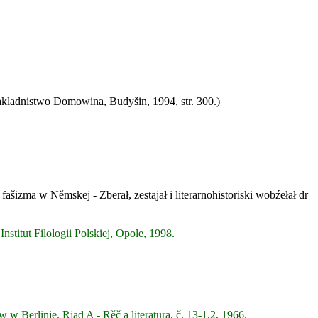
akladnistwo Domowina, Budyšin, 1994, str. 300.)
ašizma w Němskej - Zberał, zestajał i literarnohistoriski wobźełał dr
titut Filologii Polskiej, Opole, 1998.
 Berlinje. Rjad A - Rěč a literatura, č. 13-1,2, 1966.