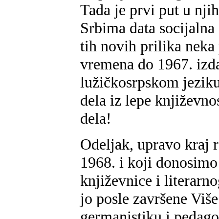
Tada je prvi put u nji
Srbima data socijalna
tih novih prilika nek
vremena do 1967. izda
lužičkosrpskom jeziku
dela iz lepe književno
dela!
Odeljak, upravo kraj 
1968. i koji donosimo
književnice i literar
jo posle završene Više
germanistiku i pedago