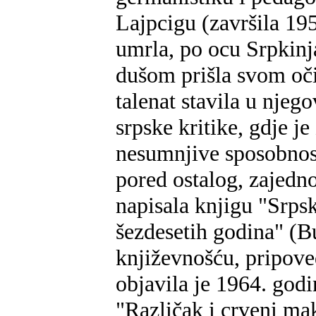
Lajpcigu (završila 19
umrla, po ocu Srpkinja
dušom prišla svom oči
talenat stavila u njeg
srpske kritike, gdje j
nesumnjive sposobnosti
pored ostalog, zajed
napisala knjigu "Srpsk
šezdesetih godina" (B
književnošću, pripov
objavila je 1964. godi
"Različak i crveni mak