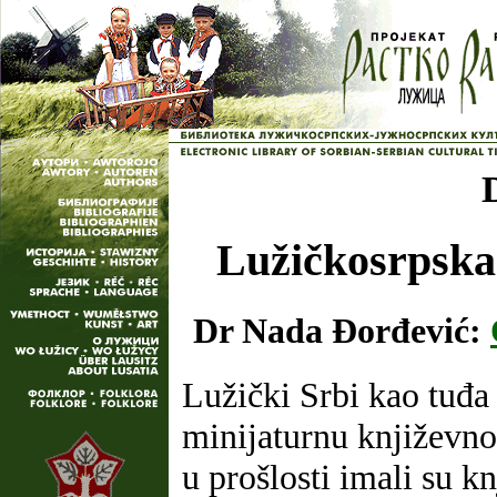
Lužičkosrpska
Dr Nada Đorđević:
Lužički Srbi kao tuđa
minijaturnu književno
u prošlosti imali su kn