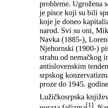
probleme. Ugrožena so
je pisce koji su bili s
koje je doneo kapitali
narod. Svi su oni, Mi
Navka (1885-), Loren
Njehornski (1900-) pis
strahu od nemačkog im
antislovenskim tendenc
srpskog konzervatizma
proze do 1945. godine
Lužičkosrpska književ
[1]
poraza fašizma
. Na