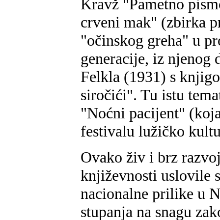
Kravž "Pametno pismo
crveni mak" (zbirka p
"očinskog greha" u pro
generacije, iz njenog 
Felkla (1931) s knjigo
siročići". Tu istu tem
"Noćni pacijent" (koj
festivalu lužičko kult
Ovako živ i brz razvo
književnosti uslovile 
nacionalne prilike u 
stupanja na snagu zak