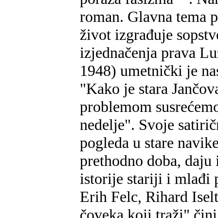
roman. Glavna tema po
život izgrađuje sopst
izjednačenja prava L
1948) umetnički je nas
"Kako je stara Jančova
problemom susrećemo 
nedelje". Svoje satiri
pogleda u stare navik
prethodno doba, daju 
istorije stariji i mla
Erih Felc, Rihard Isel
čoveka koji traži" čin