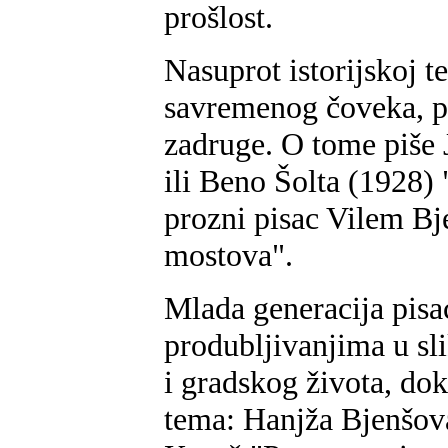
prošlost.
Nasuprot istorijskoj te
savremenog čoveka, pr
zadruge. O tome piše J
ili Beno Šolta (1928) 
prozni pisac Vilem Bj
mostova".
Mlada generacija pisa
produbljivanjima u sl
i gradskog života, dok
tema: Hanjža Bjenšov