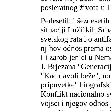
posleratnog života u L
Pedesetih i šezdesetih
situaciji Lužičkih Sr
svetskog rata i o anti
njihov odnos prema os
ili zarobljenici u Ne
J. Brjezana "Generacij
"Kad đavoli beže", n
pripovetke" biografs
Konflikt nacionalno 
vojsci i njegov odno