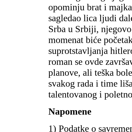
opominju brat i majka 
sagledao lica ljudi da
Srba u Srbiji, njegovo
momenat biće početak
suprotstavljanja hitle
roman se ovde završav
planove, ali teška bol
svakog rada i time li
talentovanog i poletn
Napomene
1) Podatke o savremen