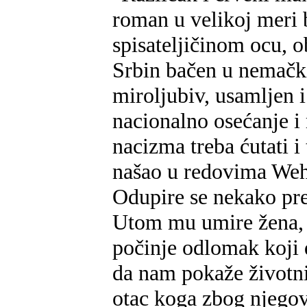
roman u velikoj meri 
spisateljičinom ocu, 
Srbin bačen u nemački
miroljubiv, usamljen 
nacionalno osećanje i
nacizma treba ćutati i 
našao u redovima Wehr
Odupire se nekako prez
Utom mu umire žena, a
počinje odlomak koji 
da nam pokaže životni 
otac koga zbog njegove