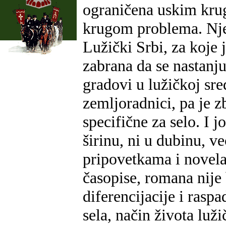
ograničena uskim krug
krugom problema. Njen
Lužički Srbi, za koje 
zabrana da se nastanj
gradovi u lužičkoj sred
zemljoradnici, pa je z
specifične za selo. I j
širinu, ni u dubinu, v
pripovetkama i novela
časopise, romana nije 
diferencijacije i rasp
sela, način života lu