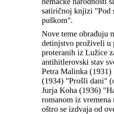
nemačke narodnosti s
satiričnoj knjizi "Po
puškom".
Nove teme obrađuju ml
detinjstvo proživeli u
proteranih iz Lužice 
antihitlerovski stav sv
Petra Malinka (1931) 
(1934) "Prošli dani" 
Jurja Koha (1936) "Ha
romanom iz vremena 
oštro se izdvaja od o