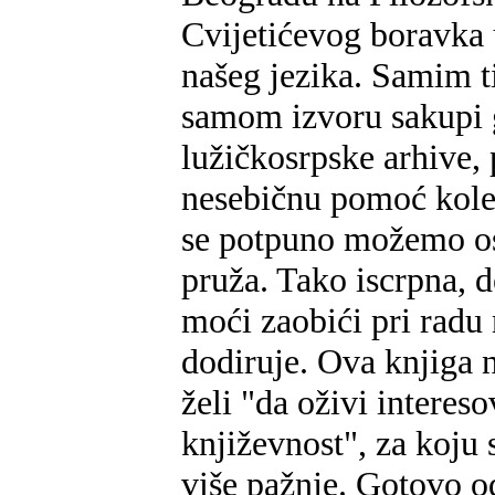
Cvijetićevog boravka 
našeg jezika. Samim t
samom izvoru sakupi g
lužičkosrpske arhive, 
nesebičnu pomoć kole
se potpuno možemo os
pruža. Tako iscrpna, d
moći zaobići pri rad
dodiruje. Ova knjiga 
želi "da oživi interes
književnost", za koju
više pažnje. Gotovo o