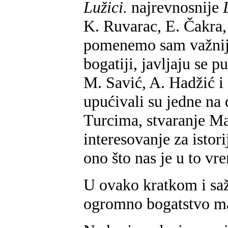
Lužici.
najrevnosnije
K. Ruvarac, E. Čakra,
pomenemo sam važnije
bogatiji, javljaju se p
M. Savić, A. Hadžić i 
upućivali su jedne na
Turcima, stvaranje Ma
interesovanje za istori
ono što nas je u to vre
U ovako kratkom i saž
ogromno bogatstvo mate