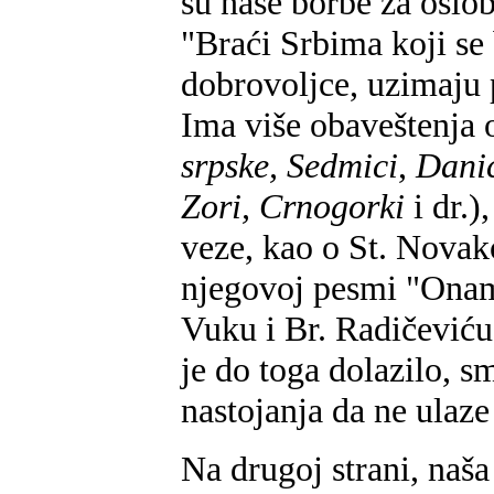
su naše borbe za oslo
"Braći Srbima koji se 
dobrovoljce, uzimaju 
Ima više obaveštenja 
srpske, Sedmici
,
Danic
Zori, Crnogorki
i dr.)
veze, kao o St. Novak
njegovoj pesmi "Onamo
Vuku i Br. Radičeviću
je do toga dolazilo, sm
nastojanja da ne ulaz
Na drugoj strani, naša 