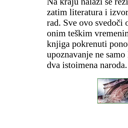
Na kraju nalazi se re
zatim literatura i izv
rad. Sve ovo svedoči
onim teškim vremenim
knjiga pokrenuti ponovn
upoznavanje ne samo k
dva istoimena naroda.