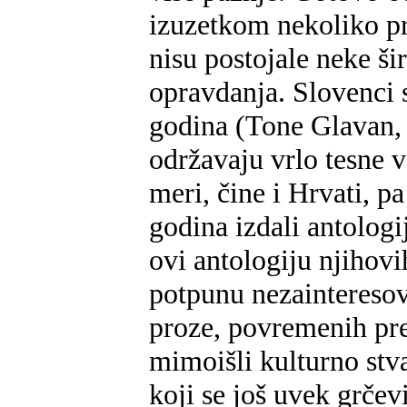
izuzetkom nekoliko pr
nisu postojale neke ši
opravdanja. Slovenci 
godina (Tone Glavan
održavaju vrlo tesne v
meri, čine i Hrvati, p
godina izdali antolog
ovi antologiju njihov
potpunu nezainteresova
proze, povremenih pr
mimoišli kulturno st
koji se još uvek grčev