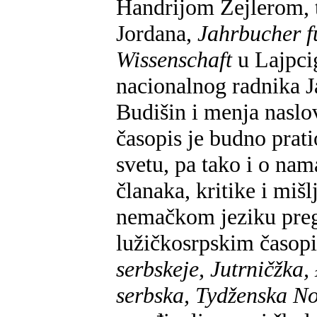
Handrijom Zejlerom, tr
Jordana,
Jahrbucher f
Wissenschaft
u Lajpci
nacionalnog radnika J
Budišin i menja naslo
časopis je budno prat
svetu, pa tako i o na
članaka, kritike i miš
nemačkom jeziku preg
lužičkosrpskim časop
serbskeje, Jutrničžka,
serbska, Tydženska N