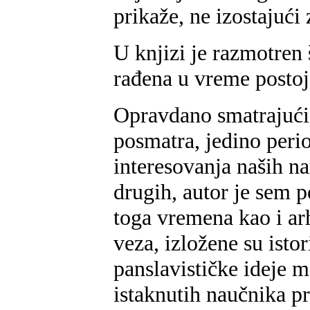
prikaže, ne izostajući
U knjizi je razmotren 
rađena u vreme posto
Opravdano smatrajući 
posmatra, jedino peri
interesovanja naših na
drugih, autor je sem p
toga vremena kao i ar
veza, izložene su istor
panslavističke ideje 
istaknutih naučnika p