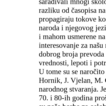
sarađivali mnogi školo
razliku od časopisa n
propagiraju tokove ko
naroda i njegovog jezi
i mahom usmerene na dr
interesovanje za našu
dobrog broja prevoda 
vrednosti, lepoti i po
U tome su se naročito
Hornik, J. Vjelan, M. C
narodnog stvaranja. Je
70. i 80-ih godina pro