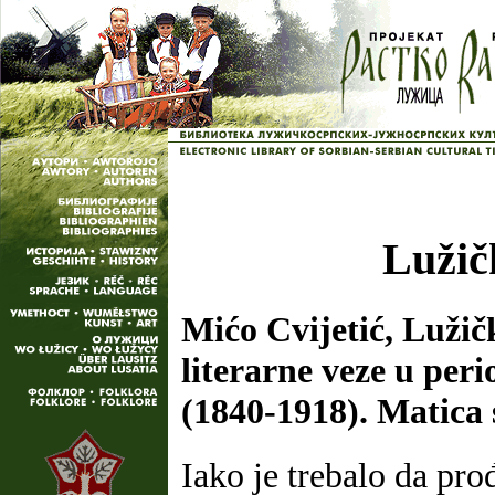
Lužičk
Mićo Cvijetić, Lužič
literarne veze u peri
(1840-1918). Matica 
Iako je trebalo da pro