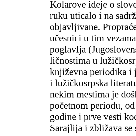
Kolarove ideje o slove
ruku uticalo i na sadrž
objavljivane. Propraće
učesnici u tim vezama
poglavlja (Jugosloven
ličnostima u lužičkos
književna periodika i 
i lužičkosrpska litera
nekim mestima je došl
početnom periodu, od 
godine i prve vesti k
Sarajlija i zbližava s