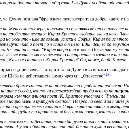
намираха допирни точки и общ език. Г-н Дучич особено обичаше 
 че Дучич познава "френската литература така добре, както у н
 на Женевското езеро, и двамата се упоявахме от стиховете на
на сръбската легация. Кирил Христов гледаше зле на него. Злови
и на жените - имаше големи успехи в София. Кирил беше много 
вям Дучич като поет по-високо от него. Един ден, за да го успок
то Челини на стиха. "Кирил впери очи в мене. Погледът му ме пи
 се увлече езикът ми във веселото настроение, в което се намира
та „Какво е станало с Кирил Христов? Он, каже, да йе Киклоп. "
пръв си „присвоява" авторитета на Дучич във връзка с нападките
23
. от Щаба на действащата армия чрез сп. „Отечество"
:
ествено бракосъчетание на тъпоумието с робската подлост. На т
у нашите съседи, които ни превъзхождат преди всичко по
национ
мраза към тоя или оня поет (К. Христов участва с "Ръченица" и 
добен национален и културен скандал. Навред по света за такъв
 война прекара яколко години в София като чиновник в легацията
ния най-груби хули против ония български поети, които са горд
вна е невъзможно. Вестник, който би ругал така не най-първит
атели. А у вас обичат страстно най-долната хула и вестници, 