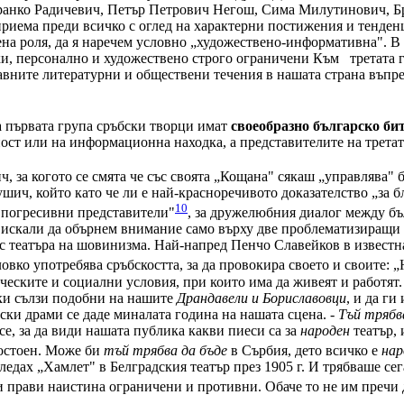
 Бранко Радичевич, Петър Петрович Негош, Сима Милутинович, 
риема преди всичко с оглед на характерни постижения и тенденци
на роля, да я наречем условно „художествено-информативна". В 
ки, персонално и художествено строго ограничени Към третата г
лавните литературни и обществени течения в нашата страна въпр
а първата група сръбски творци имат
своеобразно българско би
ност или на информационна находка, а представителите на трета
ч, за когото се смята че със своята „Кощана" сякаш „управлява"
ич, който като че ли е най-красноречивото доказателство „за б
10
, погресивни представители"
, за дружелюбния диалог между бъ
е искали да обърнем внимание само върху две проблематизиращи 
 с театъра на шовинизма. Най-напред Пенчо Славейков в известн
овко употребява сръбскостта, за да провокира своето и своите: „
ическите и социални условия, при които има да живеят и работят.
ки сълзи подобни на нашите
Драндавели и Бориславовци
, и да ги
фски драми се даде миналата година на нашата сцена. -
Тъй трябв
 се, за да види нашата публика какви пиеси са за
народен
театър, 
достоен. Може би
тъй трябва да бъде
в Сърбия, дето всичко е
нар
дах „Хамлет" в Белградския театър през 1905 г. И трябваше сега
 прави наистина ограничени и противни. Обаче то не им пречи да