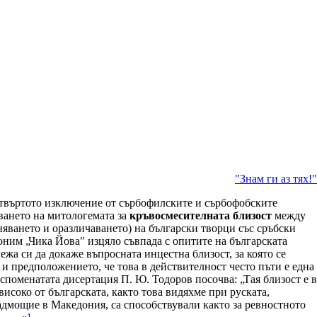
"Знам ги аз тях!"
твъртото изключение от сърбофилските и сърбофобските
ването на митологемата за
кръвосмесителната близост
между
няването и оразличаването) на български творци със сръбски
оним „Чика Йова" изцяло съвпада с опитите на българската
ежа си да докаже въпросната инцестна близост, за която се
е и предположението, че това в действителност често пъти е една
споменатата дисертация П. Ю. Тодоров посочва: „Тая близост е в
високо от българската, както това видяхме при руската,
надмощие в Македония, са способствували както за ревностното
1