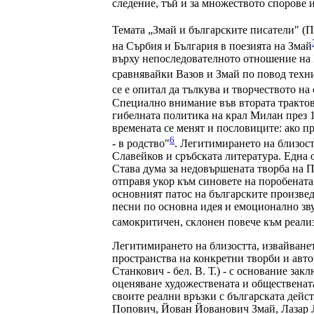
следение, тъй и за множеството спорове 
Темата „Змай и българските писатели" (П.
на Сърбия и България в поезията на Змай
върху непоследователното отношение на 
сравнявайки Вазов и Змай по повод тех
се е опитал да тълкува и творчеството н
Специално внимание във втората трактов
гибелната политика на крал Милан през 18
времената се менят и пословиците: ако пре
6
- в родство"
. Легитимирането на близост
Славейков и сръбската литература. Една о
Става дума за недовършената творба на П
отправя укор към синовете на поробената 
основният патос на българските произведе
песни по основна идея и емоционално звуч
самокритичен, склонен повече към реализ
Легитимирането на близостта, извайванет
пространства на конкретни творби и авто
Станкович - бел. В. Т.) - с основание за
оценяване художествената и обществената
своите реални връзки с българската дей
Попович, Йован Йованович Змай, Лазар Л