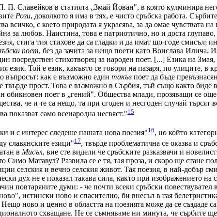
. П. Славейков в статията „Змай Йован", в която кулминира него
овите
Рози
, доколкото я има в тях, е чисто сръбска работа. Сърбит
а всичко, с което природата я украсява, за да омае чувствата на 
йна за любов. Наистина, това е патриотично, но и доста глупаво, 
зия, стига тия стихове да са гладки и да имат що-годе смисъл; ин
ръбски поет
, без да зачита за нещо поети като Воислава Илича. 
ин посредствен стихотворец за народен поет. [...] Езика на Змая,
 език. Той е език, какъвто се говори на пазаря, по улиците, в кръ
ко въпросът: как е възможно един
такъв
поет да бъде превъзнася
 твърде прост. Това е възможно в Сърбия, тъй също както биде 
дин обикновен поет в „гений". Общества млади, прозяващи се още
ства, че и те са нещо, та при сгоден и несгоден случай търсят в
15
ва показват само всенародна несвяст."
16
ки и с интерес следеше нашата нова поезия"
, но който катего
17
ду славянските езици"
, твърде проблематична се оказва и сръб
чатан в
Мисъл
, вие сте видели че сръбските разказвачи и новелист
то Симо Матавул? Развила се е тя, тая проза, и скоро ще стане по
иции селския и вечно селския живот. Тая поезия, в най-добър см
ески дух не е показал такава сила, както при изображението на 
чин повтаряните думи: - че почти всеки сръбски повествувател в
„ново", истински ново и спасително, би внесъл в тая белетристика
ещо ново и ценно в областта на поезията може да се създаде сам
ционалното схващане. Не се съмняваме ни минута, че сърбите щ