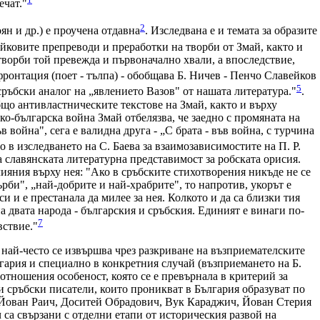
ечат."
2
ян и др.) е проучена отдавна
. Изследвана е и темата за образите
ейковите препреводи и преработки на творби от Змай, както и
ворби той превежда и първоначално хвали, а впоследствие,
фронтация (поет - тълпа) - обобщава Б. Ничев - Пенчо Славейков
5
ръбски аналог на „явлението Вазов" от нашата литература."
.
що антивластническите текстове на Змай, както и върху
ко-българска война Змай отбелязва, че заедно с промяната на
 война", сега е валидна друга - „С брата - във война, с турчина
 в изследването на С. Баева за взаимозависимостите на П. Р.
а славянската литературна представимост за робската орисия.
ияния върху нея: "Ако в сръбските стихотворения никъде не се
ърби", „най-добрите и най-храбрите", то напротив, укорът е
и и е престанала да милее за нея. Колкото и да са близки тия
а двата народа - българския и сръбския. Единият е винаги по-
7
вствие."
 най-често се извършва чрез разкриване на възприемателските
гария и специално в конкретния случай (възприемането на Б.
оотношения особеност, която се е превърнала в критерий за
и сръбски писатели, които проникват в България образуват по
о Йован Раич, Доситей Обрадович, Вук Караджич, Йован Стерия
а свързани с отделни етапи от историческия развой на