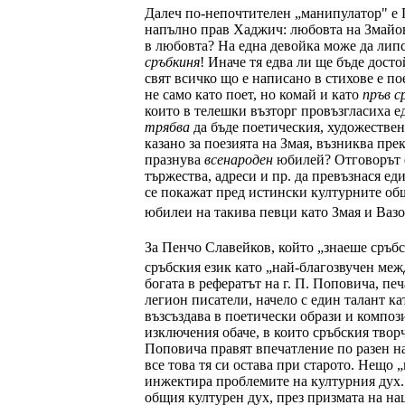
Далеч по-непочтителен „манипулатор" е П
напълно прав Хаджич: любовта на Змай
в любовта? На една девойка може да липсв
сръбкиня
! Иначе тя едва ли ще бъде досто
свят всичко що е написано в стихове е пое
не само като поет, но комай и като
пръв с
които в телешки възторг провъзгласиха ед
трябва
да бъде поетическия, художествения
казано за поезията на Змая, възниква пре
празнува
всенароден
юбилей? Отговорът е
тържества, адреси и пр. да превъзнася е
се покажат пред истински културните обще
юбилеи на такива певци като Змая и Вазо
За Пенчо Славейков, който „знаеше сръбс
сръбския език като „най-благозвучен меж
богата в рефератът на г. П. Поповича, пе
легион писатели, начело с един талант ка
възсъздава в поетически образи и композ
изключения обаче, в които сръбския творч
Поповича правят впечатление по разен на
все това тя си остава при старото. Нещо 
инжектира проблемите на културния дух. Н
общия културен дух, през призмата на на