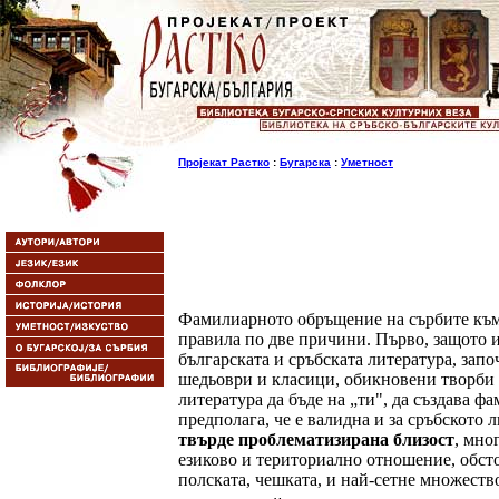
Пројекат Растко
:
Бугарска
:
Уметност
Фамилиарното обръщение на сърбите към
правила по две причини. Първо, защото и
българската и сръбската литература, зап
шедьоври и класици, обикновени творби и
литература да бъде на „ти", да създава ф
предполага, че е валидна и за сръбското 
твърде проблематизирана близост
, мно
езиково и териториално отношение, обстоя
полската, чешката, и най-сетне множеств