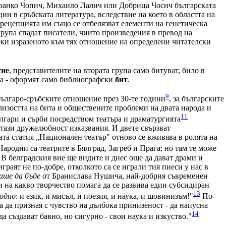
Бранко Чопич, Михаило Лалич или Добрица Чосич българската
и в сръбската литература, вследствие на което в областта на
рецепцията им също се отбелязват елементи на генетическа
рупа спадат писатели, чиито произведения в превод на
еки изразеното към тях отношение на определени читателски
тие
, представителите на втората група само битуват, било в
та - оформят само библиографски
бит
.
9
 българо-сръбските отношение през 30-те години
, за българските
лизостта на бита и обществените проблеми на двата народа и
11
лгари и сърби посредством театъра и драматургията
тази дружелюбност изказвания. И двете свързват
ата статия „Национален театър" отново се вживява в ролята на
Народни са театрите в Бялград, Загреб и Прага; но там те може
 В белградския вие ще видите и днес още да дават драми и
 играят не по-добре, отколкото са се играли тия пиеси у нас в
аше да бъде
от Бранислава Нушича, най-добрия съвременен
и на какво творчество помага да се развива един субсидиран
13
одно
: и език, и мисъл, и поезия, и наука, и шовинизъм!"
По-
 да призная с чувство на дълбока принизеност - да напусна
14
 създават бавно, но сигурно - свои наука и изкуство."