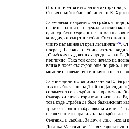
(По типичен за него начин авторът на „С
София и който бива обвинен от К. Христо
За емблематизирането на сръбски творци
същите години на надежда за освобождени
един сръбски художник. Спомен шеговит, 
комедия, от смърт и любов. Отсъствието 
24
чийто път минавал край легацията"
. С
посреща Багряна от Университета, води я
„Сръбският художник - продължават Б. Ди
приличие. Така той слага начало на позн
влиза в досег със сърби още по-рано. Н
момиче с големи очи и приятен овал на ли
За епизодичното запознаване на Е. Багрян
тежко заболяване на Драйнац (апендисит),
се замесила със сърбин във времето на б
български литератори към призива на Раде
това къде „трябва да бъде балканският х
26
тридесет години забраняваната книга
на
изключение от правилата на сърбофилскат
българка и сърбин. За друга една „черна
28
Десанка Максимович"
вече достатъчно 