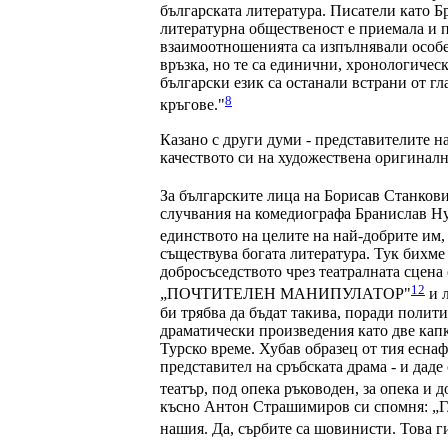
българската литература. Писатели като
литературна общественост е приемала и п
взаимоотношенията са изпълнявали особе
връзка, но те са единични, хронологичес
български език са останали встрани от г
8
кръгове."
Казано с други думи - представителите н
качеството си на художествена оригинал
За българските лица на Борисав Станкови
случвания на комедиографа Бранислав Нуш
единството на целите на най-добрите им
съществува богата литература. Тук бихм
добросъседството чрез театралната сцена
12
„ПОЧТИТЕЛЕН МАНИПУЛАТОР"
и л
би трябва да бъдат такива, поради полит
драматически произведения като две кап
Турско време. Хубав образец от тия есна
представител на сръбската драма - и даде
театър, под опека ръководен, за опека и 
късно Антон Страшимиров си спомня: „Гле
нашия. Да, сърбите са шовинисти. Това ги