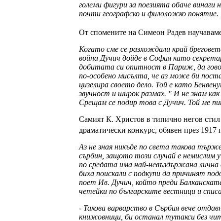
големи фигури за поезията обаче винаги 
почти географско и филоложко понятие.
От спомените на Симеон Радев научаваме,
Когато сме се разхождали край бреговете
война Дучич дойде в София като секретар 
добитата си опитност в Париж, да говор
по-особено мисълта, че аз може би поста
цизелира своето дело. Той е като Бенвену
звучност и широк размах. " И не знам как
Срещам се подир това с Дучич. Той ме пи
Самият К. Христов в типично негов стил 
драматически конкурс, обявен през 1917 г
Аз не зная никъде по света такова търж
сърбин, защото този случай е немислим 
по средата има най-невъздържана лична о
биха поискали с подкупи да причинят по
поет Ив. Дучич, който преди Балканската
четейки по българските вестници и списа
- Такова варварство в Сърбия вече отда
книжовници, би останал тутакси без чит