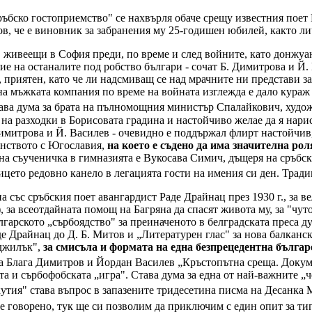
ръбско гостоприемство" се нахвърля обаче срещу известния поет
в, че е виновник за забранения му 25-годишен юбилей, както ли
, живеещи в София преди, по време и след войните, като донжу
е на останалите под робство българи - сочат Б. Димитрова и Й.
приятен, като че ли надсмиващ се над мрачните ни представи за 
на мъжката компания по време на войната изглежда е дало кураж н
тава дума за брата на пълномощния министър Спалайкович, худож
 на разходки в Борисовата градина и настойчиво желае да я нар
митрова и Й. Василев - очевидно е поддържал флирт настойчив, 
анството с Югославия,
на което е съдено да има значителна ро
ейна съученичка в гимназията е Вукосава Симич, дъщеря на сръ
цето редовно канело в легацията гости на имения си ден. Традици
а със сръбския поет авангардист Раде Драйнац през 1930 г., за 
 за всеотдайната помощ на Багряна да спасят живота му, за "чуто
ългарското „сърбоядство" за преиначеното в белградската преса 
 Драйнац до Д. Б. Митов и „Литературен глас" за нова балканска
аджилък",
за смисъла и формата на една безпрецедентна бълга
 Блага Димитров и Йордан Василев „Кръстопътна среща. Докумен
а и сърбофобската „игра". Става дума за една от най-важните „
 кутия" става въпрос в запазените тридесетина писма на Десанка
е говорено, тук ще си позволим да приключим с един опит за ти