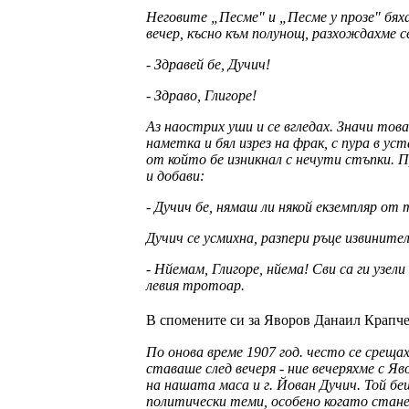
Неговите „Песме" и „Песме у прозе" бяха
вечер, късно към полунощ, разхождахме се 
- Здравей бе, Дучич!
- Здраво, Глигоре!
Аз наострих уши и се вгледах. Значи тов
наметка и бял изрез на фрак, с пура в ус
от който бе изникнал с нечути стъпки. Пр
и добави:
- Дучич бе, нямаш ли някой екземпляр от
Дучич се усмихна, разпери ръце извините
- Нйемам, Глигоре, нйема! Сви са ги узе
левия тротоар.
В спомените си за Яворов Данаил Крапче
По онова време 1907 год. често се срещах
ставаше след вечеря - ние вечеряхме с Я
на нашата маса и г. Йован Дучич. Той беш
политически теми, особено когато стане