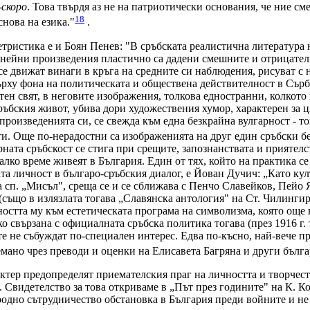
-скоро
. Това твърдя аз не на патриотически основания, че ние см
18
снова на езика."
.
етристика е и Боян Пенев: "В сръбската реалистична литература
 нейни произведения пластично са дадени смешните и отрицател
се движат винаги в кръга на средните си наблюдения, рисуват с 
ху фона на политическата и обществена действителност в Сърбия.
тен свят, в неговите изображения, толкова едностранни, колкото
ръбския живот, убива дори художествения хумор, характерен за ц
произведенията си, се свежда към една безкрайна вулгарност - т
ти. Още по-нерадостни са изображенията на друг един сръбски б
ата сръбскост се стига при срещите, запознанствата и приятелс
лко време живеят в България. Един от тях, който на практика се
та личност в българо-сръбския диалог, е Йован Дучич: „Като кул
 сп. „Мисъл", среща се и се сближава с Пенчо Славейков, Пейо Я
(също в излязлата тогава „Славянска антология" на Ст. Чилинги
стта му към естетическата програма на символизма, която още н
о свързана с официалната сръбска политика тогава (през 1916 г
, те не събуждат по-специален интерес. Едва по-късно, най-вече п
емано чрез преводи и оценки на Елисавета Багряна и други бълга
ктер предопределят приемателския праг на личността и творчеств
. Свидетелство за това откриваме в „Път през годините" на К. 
родно сътрудничество обстановка в България преди войните и не