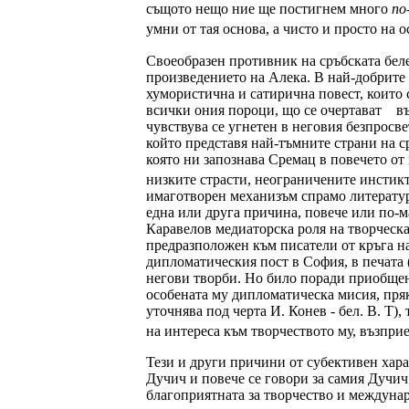
същото нещо ние ще постигнем много
по
умни от тая основа, а чисто и просто на о
Своеобразен противник на сръбската бел
произведението на Алека. В най-добрите
хумористична и сатирична повест, които 
всички ония пороци, що се очертават вър
чувствува се угнетен в неговия безпросве
който представя най-тъмните страни на с
която ни запознава Сремац в повечето от 
низките страсти, неограничените инстик
имаготворен механизъм спрамо литературн
една или друга причина, повече или по-ма
Каравелов медиаторска роля на творческа
предразположен към писатели от кръга на
дипломатическия пост в София, в печата 
негови творби. Но било поради приобщено
особената му дипломатическа мисия, пряк
уточнява под черта И. Конев - бел. В. Т)
на интереса към творчеството му, възпри
Тези и други причини от субективен хара
Дучич и повече се говори за самия Дучич
благоприятната за творчество и междуна