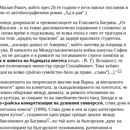
 Милан Ракич, който през 20-те години е югославски посланик в
чи от автобиографичния роман „Ад в рая".)
ановци допринасят и преживелиците на Елисавета Багряна. „От
 Василев - и на тежко дипломатическо поражение е споменът за
онова време и подсказващ, че всяка епоха е смес от трагедия и
а този „крадец на праскови" да задиря красивата студентка,
ник, „наскоро дошъл от Америка", който започва да изпраща и
исува. В началото на Междусъюзническата война напуска София.
но не досаден и в рамките на тогавашните строги понятия за
ля в живота на бъдещата поетеса
(подч. - В. Т). Всъщност, тя
бския пълномощен министър преди Спалайкович. Това хубаво
25
я на всяко сръбско семейство било да прави ,,слава"[...]."
великолепието на творческите мигове във Варна, за внезапното
вните" арии на клеветата, за скандализирането на поетесата, че
духовно общуване между двамата, за рязкото отношение на
 култура, за спиране то на лакейничеството пред Запада и за
ро-сръбска конкретизация на духовния универсум
, става дума в
тална новела" (1999). Става дума в нея за едно категорично
черни кутии", съхранили един рядко срещан диалог между
27
 Максимович до Багряна
, но тъй като за българския „кръг на
пологизиране на българските позовавания, разчитания и