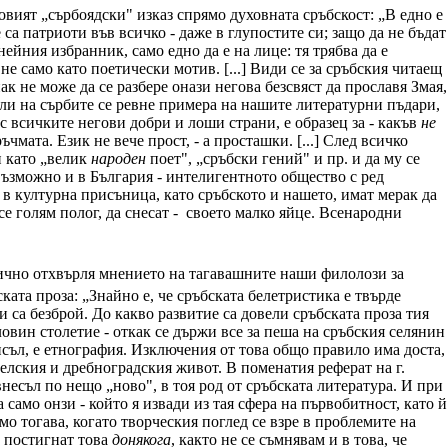
вият „сърбоядски" изказ спрямо духовната сръбскост: „В едно е
е са патриоти във всичко - даже в глупостите си; защо да не бъдат
нейния избранник, само едно да е на лице: тя трябва да е
не само като поетически мотив. [...] Види се за сръбския читаещ
ак не може да се разбере онази негова безсвяст да прославя Змая,
Или на сърбите се ревне примера на нашите литературни пъдари,
 с всичките негови добри и лоши страни, е образец за - какъв
не
чмата. Език не вече прост, - а просташки. [...] След всичко
н като „велик
народен
поет", „сръбски гений" и пр. и да му се
възможно и в България - интелигентното общество с ред
 в културна присъница, като сръбското и нашето, имат мерак да
се голям полог, да снесат - своето малко яйце. Всенародни
рично отхвърля мнението на тагавашните наши филолози за
ската проза: „Знайно е, че сръбската белетристика е твърде
и са безброй. До какво развитие са довели сръбската проза тия
ловин столетие - откак се държи все за пеша на сръбския селянин
исъл, е етнография. Изключения от това общо правило има доста,
селския и дребноградския живот. В поменатия реферат на г.
несъл по нещо „ново", в тоя род от сръбската литература. И при
 само онзи - който я извади из тая сфера на първобитност, като й
о тогава, когато творческия поглед се взре в проблемите на
е постигнат това
донякога
, както не се съмнявам и в това, че