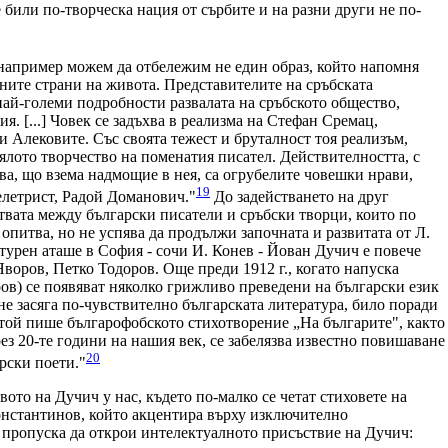
е били по-творческа нация от сърбите и на разни други не по-
 например можем да отбележим не един образ, който напомня
ните страни на живота. Представителите на сръбската
най-големи подробности развалата на сръбското общество,
 [...] Човек се задъхва в реализма на Стефан Сремац,
 и Алековите. Със своята тежест и бруталност тоя реализъм,
ялото творчество на поменатия писател. Действителността, с
ова, що взема надмощие в нея, са огрубелите човешки нрави,
19
елетрист, Радой Доманович."
До задействането на друг
твата между български писатели и сръбски творци, които по
 опитва, но не успява да продължи започната и развитата от Л.
турен аташе в София - сочи И. Конев - Йован Дучич е повече
воров, Петко Тодоров. Още преди 1912 г., когато напуска
ров) се появяват няколко грижливо преведени на български език
е засяга по-чувствително българската литература, било поради
. той пише българофобското стихотворение „На българите", както
рез 20-те години на нашия век, се забелязва известно повишаване
20
рски поети."
ото на Дучич у нас, където по-малко се четат стиховете на
Константинов, който акцентира върху изключително
 пропуска да открои интелектуалното присъствие на Дучич: