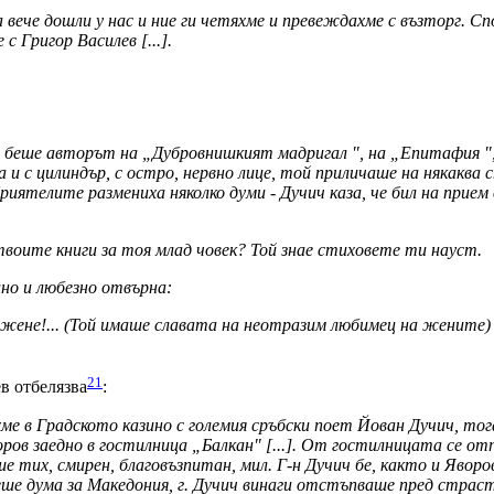
 вече дошли у нас и ние ги четяхме и превеждахме с възторг. Спо
с Григор Василев [...].
а беше авторът на „Дубровнишкият мадригал ", на „Епитафия ", 
та и с цилиндър, с остро, нервно лице, той приличаше на някакв
иятелите размениха няколко думи - Дучич каза, че бил на прием в
 твоите книги за тоя млад човек? Той знае стиховете ти науст.
лно и любезно отвърна:
ли жене!... (Той имаше славата на неотразим любимец на жените)
21
в отбелязва
:
ме в Градското казино с големия сръбски поет Йован Дучич, тога
воров заедно в гостилница „Балкан" [...]. От гостилницата се от
е тих, смирен, благовъзпитан, мил. Г-н Дучич бе, както и Яворо
ше дума за Македония, г. Дучич винаги отстъпваше пред страс