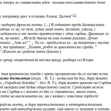
да говори за славянската идея - тогава югославянството беше
22
ас например днес я познава Атанас Далчев"
:
 модерни френски поети. [...] В годините преди Балканската
деше се му, че той, хубав млад човек, духовит, умеещ, с
недоволен и от моето приятелство с един сърбин. Дразнеше го
оя, му казах: „Между двама ви има голяма разлика: Дучич
таше: „Ами аз? " „ Ти си - продължих аз - за творения с висока
х, та прибавих: „Талант, роден за циклопически сгради. "
 (Киклоп на сръбски значи Циклоп.)
 срещу опорочения (в негова вреда, разбира се) Втори
ия критически говеда с право презрително би се изсмял всеки
ално достолепие
(подч. - В. Т.)
- немислим би бил, дори когато
„Охридска девойка" - бел. В. Т.); дори когато врагове на Сърбия
 род мизерии има будна обществена съвест. Сръбският нежен
 на Сърбия и с когото аз бях се сприятелил, много пъти,
остта на книжнината ни, ми е казвал с известна гордост:
е сръбски поети, а дори третостепенни и четвъртостепенни
които най-невъздържано ругаят, най-много се купуват и четат.