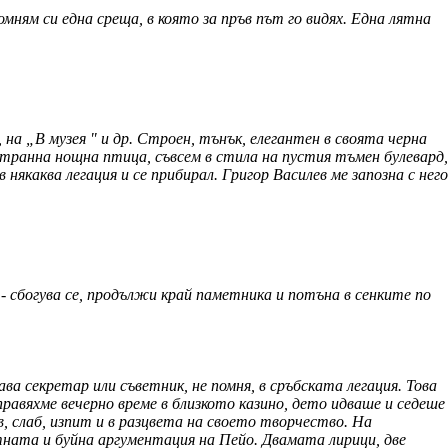
мням си една среща, в която за пръв път го видях. Една лятна
на „В музея " и др. Строен, тънък, елегантен в своята черна
а странна нощна птица, съвсем в стила на пустия тъмен булевард,
 някаква легация и се прибирал. Григор Василев ме запозна с него
 - сбогува се, продължи край паметника и потъна в сенките по
ва секретар или съветник, не помня, в сръбската легация. Това
правяхме вечерно време в близкото казино, дето идваше и седеше
в, слаб, изпит и в разцвета на своето творчество. На
тната и буйна аргументация на Пейо. Двамата лирици, две