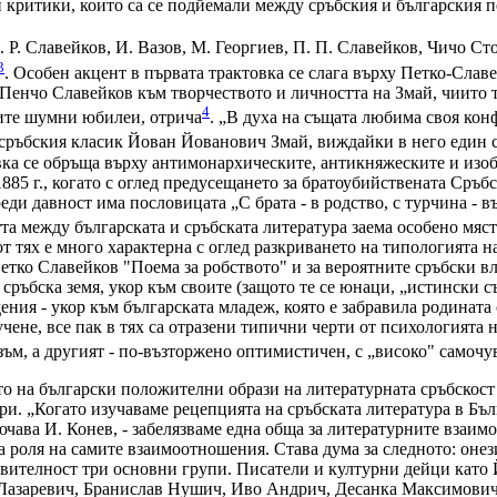
и критики, които са се подйемали между сръбския и българския п
 Р. Славейков, И. Вазов, М. Георгиев, П. П. Славейков, Чичо Сто
3
. Особен акцент в първата трактовка се слага върху Петко-Слав
Пенчо Славейков към творчеството и личността на Змай, чиито т
4
ните шумни юбилеи, отрича
. „В духа на същата любима своя кон
а сръбския класик Йован Йованович Змай, виждайки в него един с
ка се обръща върху антимонархическите, антикняжеските и изоб
85 г., когато с оглед предусещането за братоубийствената Сръбс
ди давност има пословицата „С брата - в родство, с турчина - във
та между българската и сръбската литература заема особено място
т тях е много характерна с оглед разкриването на типологията н
етко Славейков "Поема за робството" и за вероятните сръбски вл
сръбска земя, укор към своите (защото те се юнаци, „истински с
ния - укор към българската младеж, която е забравила родината с
ене, все пак в тях са отразени типични черти от психологията н
ъм, а другият - по-възторжено оптимистичен, с „високо" самочу
о на български положителни образи на литературната сръбскост
ри. „Когато изучаваме рецепцията на сръбската литература в Бъл
ключава И. Конев, - забелязваме една обща за литературните взаим
 роля на самите взаимоотношения. Става дума за следното: онез
ствителност три основни групи. Писатели и културни дейци кат
азаревич, Бранислав Нушич, Иво Андрич, Десанка Максимович с