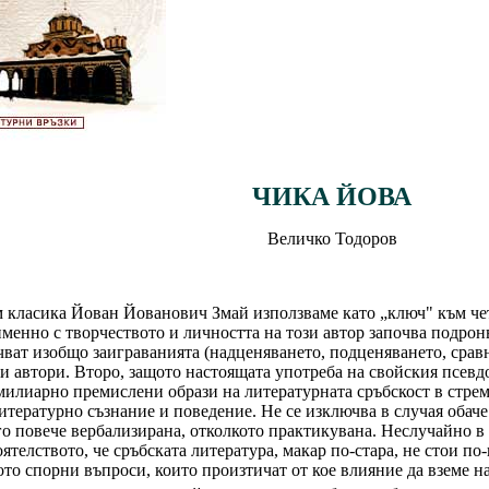
ЧИКА ЙОВА
Величко Тодоров
 класика Йован Йованович Змай използваме като „ключ" към че
менно с творчеството и личността на този автор започва подрон
очват изобщо заиграванията (надценяването, подценяването, срав
 автори. Второ, защото настоящата употреба на свойския псевд
амилиарно премислени образи на литературната сръбскост в стрем
литературно съзнание и поведение. Не се изключва в случая обач
го повече вербализирана, отколкото практикувана. Неслучайно в 
телството, че сръбската литература, макар по-стара, не стои по-
ото спорни въпроси, които произтичат от кое влияние да вземе 