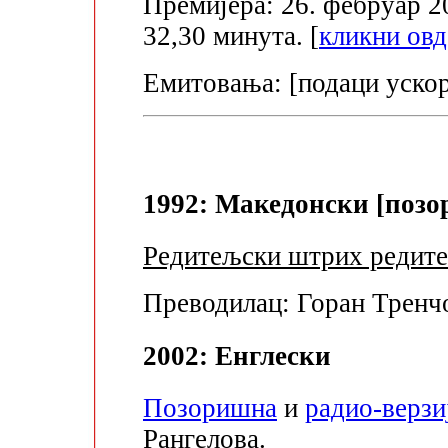
Премијера: 26. фебруар 20
32,30 минута. [
кликни овд
Емитовања: [подаци уско
1992: Македонски [позо
Редитељски штрих редите
Преводилац: Горан Тренч
2002: Енглески
Позоришна
и
радио-верзи
Рангелова.