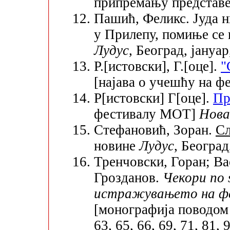
припремању представ
Пашић, Феликс. Јуда ни
у Прилепу, помиње се
Лудус
, Београд, јануар
Р.[истовски], Г.[оце].
"
[најава о учешћу на 
Р[истовски] Г[оце].
Пр
фестивалу MOT]
Нова
Стефановић, Зоран.
Сл
новине
Лудус
, Београд
Тренчовски, Горан; Ва
Грозданов.
Чекори по 
истражувањето на фе
[монографија поводом ј
63, 65, 66, 69, 71, 81, 