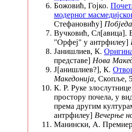
Божовић, Гојко.
Почет
модерног масмедијско
Стефановићу]
Побјед
Вучковић, Сл[авица]. 
"Орфеј" у антрфилеу]
Јанишлиев, К.
Оригина
представе]
Нова Маке
Ј[анишлиев?], К.
Отво
Македонија
, Скопље, 5
К. Р. Руке злослутнице
простору почела, у ви
према другим култура
антрфилеу]
Вечерње н
Манински, А. Премиера