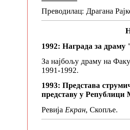
Преводилац: Драгана Рајк
Н
1992: Награда за драму
За најбољу драму на Факу
1991-1992.
1993: Представа струми
представу у Републици М
Ревија
Екран
, Скопље.