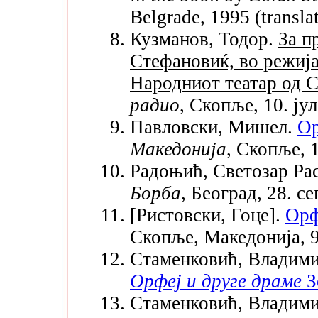
Belgrade, 1995 (transl
Кузманов, Тодор.
За п
Стефановиќ, во режија
Народниот театар од 
радио
, Скопље, 10. ју
Павловски, Мишел.
Ор
Македонија
, Скопље, 1
Радоњић, Светозар Ра
Борба
, Београд, 28. с
[Ристовски, Гоце].
Орф
Скопље, Македонија, 9
Стаменковић, Владим
Орфеј и друге драме
З
Стаменковић, Владим