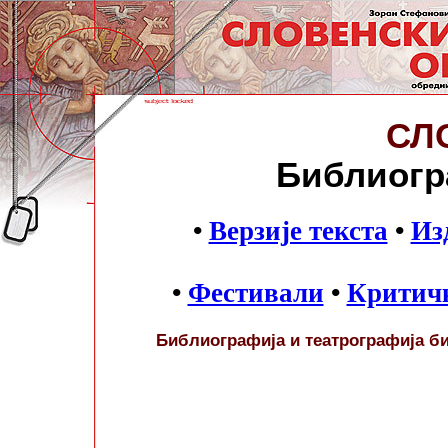
СЛ
Библиогра
•
Верзије текста
•
Из
•
Фестивали
•
Критич
Библиографија и театрографија б