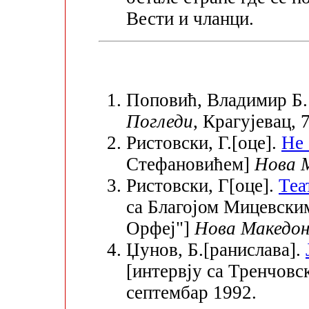
Вести и чланци.
Поповић, Владимир Б. 
Погледи
, Крагујевац, 7
Ристовски, Г.[оце].
Не 
Стефановићем]
Нова 
Ристовски, Г[оце].
Теа
са Благојом Мицевски
Орфеј"]
Нова Македон
Џунов, Б.[ранислава].
[интервју са Тренчов
септембар 1992.