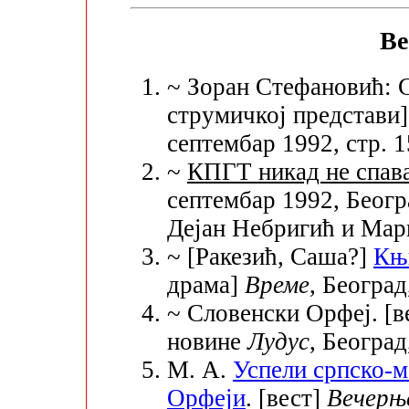
Ве
~ Зоран Стефановић: С
струмичкој представи
септембар 1992, стр. 1
~
КПГТ никад не спав
септембар 1992, Беогр
Дејан Небригић и Мар
~ [Ракезић, Саша?]
Књи
драма]
Време
, Београд
~ Словенски Орфеј. [в
новине
Лудус
, Београд
М. А.
Успели српско-м
Орфеји
. [вест]
Вечерњ