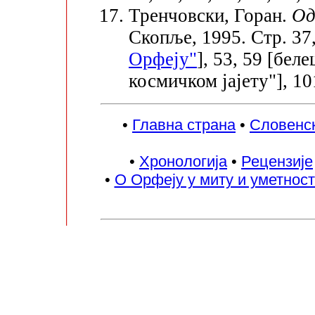
Тренчовски, Горан.
Од
Скопље, 1995. Стр. 37,
Орфеју"
], 53, 59 [бе
космичком јајету"], 10
•
Главна страна
•
Словенск
•
Хронологија
•
Рецензије
•
О Орфеју у миту и уметнос