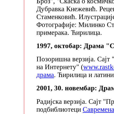
Броз", "Скаска о космичко
Дубравка Кнежевић. Реце
Стаменковић. Илустрациј
Фотографије: Милинко Ст
примерака. Ћирилица.
1997, октобар: Драма "
Позоришна верзија. Сајт 
на Интернету" (
www.rastk
драма
. Ћирилица и латини
2001, 30. новембар: Др
Радијска верзија. Сајт "Пр
подбиблиотеци
Савремена