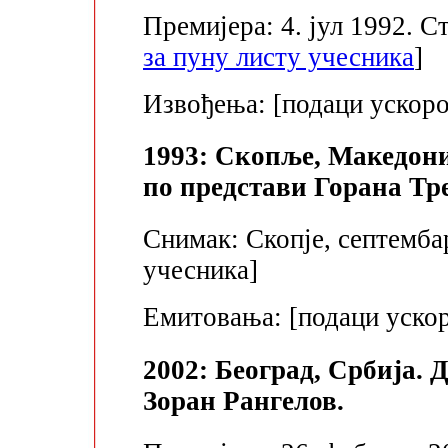
Премијера: 4. јул 1992. С
за пуну листу учесника
]
Извођења: [подаци ускоро
1993: Скопље, Македони
по представи Горана Тр
Снимак: Скопје, септембар
учесника]
Емитовања: [подаци уско
2002: Београд, Србија.
Зоран Рангелов.