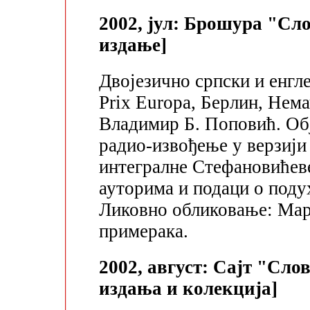
2002, јул: Брошура "Сл
издање]
Двојезично српски и енг
Prix Europa, Берлин, Нем
Владимир Б. Поповић. Обј
радио-извођење у верзији 
интегралне Стефановићеве
ауторима и подаци о подух
Ликовно обликовање: Мар
примерака.
2002, август: Сајт "Сло
издања и колекција]