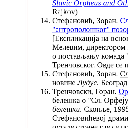
Slavic Orpheus and Oth
Rajkov)
Стефановић, Зоран.
Сл
"антрополошког" поз
[Експликација на осно
Мелевим, директором 
о постављању комада 
Тренчовског. Овде се п
Стефановић, Зоран.
Сл
новине
Лудус
, Београд
Тренчовски, Горан.
Ор
белешка о "Сл. Орфеју
белешки.
Скопље, 1995.
Стефановићевој драми 
остале стране где се 