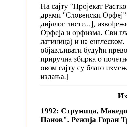
На сајту "Пројекат Растко
драми "Словенски Орфеј" 
дијалог листе...], извође
Орфеја и орфизма. Сви гл
латиница) и на енглеском.
објављивати будући прево
приручна збирка о почетн
овом сајту су благо изме
издања.]
Из
1992: Струмица, Македо
Панов". Режија Горан 