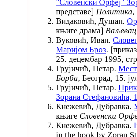
"Словенски Орфеј" Зо
представе]
Политика
,
Видаковић, Душан.
Ор
књиге драма]
Ваљевац
Вуковић, Иван.
Словен
Маријом Броз
. [прика
25. децембар 1995, стр
Грујичић, Петар.
Мест
Борба
, Београд, 15. ју
Грујичић, Петар.
Прик
Зорана Стефановића, 
Кнежевић, Дубравка.
књиге
Словенски Орфе
Кнежевић, Дубравка.
in the book by Zoran S