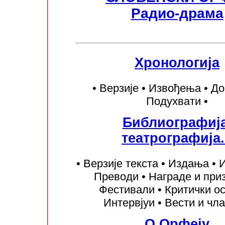
Радио-драма
Хронологија
• Верзије • Извођења • До
Подухвати •
Библиографија
театрографија.
• Верзије текста • Издања • 
Преводи • Награде и при
Фестивали • Критички ос
Интервјуи • Вести и чла
О Орфеју