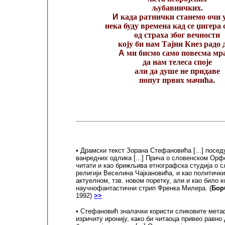
љубавничких.
И
када ратнички станемо очи 
нека буду времена кад се џигера
од страха због вечности
коју би нам Тајни Кнез радо 
А
ми бисмо само повесма мр
да нам телеса споје
али да душе не придаве
попут првих мачића.
• Драмски текст Зорана Стефановића [...] посед
ванредних одлика [...] Прича о словенском Орфеј
читати и као брижљива етнографска студија о с
религији Веселина Чајкановића, и као политички
актуелном, тзв. новом поретку, али и као било к
научнофантастични стрип Френка Милера. (
Бор
1992)
>>
• Стефановић зналачки користи сликовите мета
изричиту иронију, како би читаоца привео равно