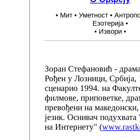
• Мит • Уметност • Антропо
Езотерија •
• Извори •
Зоран Стефановић - драма
Рођен у Лозници, Србија,
сценарио 1994. на Факулт
филмове, приповетке, дра
превођени на македонски,
језик. Оснивач подухвата 
на Интернету" (
www.rastk