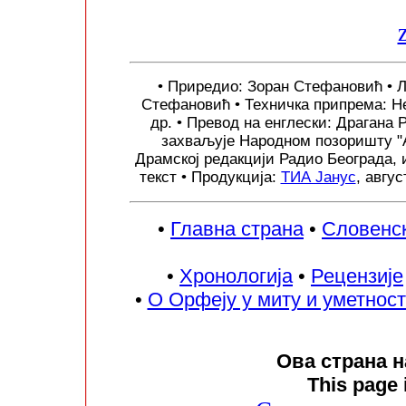
• Приредио: Зоран Стефановић • 
Стефановић • Техничка припрема: Н
др. • Превод на енглески: Драгана 
захваљује Народном позоришту "А
Драмској редакцији Радио Београда, 
текст • Продукција:
ТИА Јанус
, авгу
•
Главна страна
•
Словенск
•
Хронологија
•
Рецензије
•
О Орфеју у миту и уметнос
Ова страна 
This page 