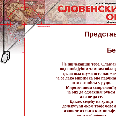
Представ
Бе
Н
е ишчекавши тебе, Славја
под шибајућим тамним обла
џелатима шума што нас ма
ја се лако мирим са оно парчић
што стишћем у руци.
М
ироточивом смиреношћ
ја бих да одмахнем руком
али не да се.
Д
акле, седећу на хумци
дочекујући оком твоје беле 
изникле из скитских вилаје
љета небројених