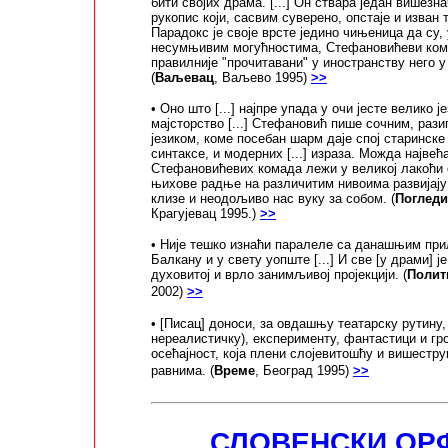
бити својих драма. [...] Он ствара један вишезна
рукопис који, сасвим суверено, опстаје и изван 
Парадокс је своје врсте једино чињеница да су
несумњивим могућностима, Стефановићеви кома
правилније "прочитавани" у иностранству него у
(
Ваљевац
, Ваљево 1995)
>>
• Оно што [...] најпре упада у очи јесте велико ј
мајсторство [...] Стефановић пише сочним, раз
језиком, коме посебан шарм даје спој старинске
синтаксе, и
модерних [...] израза.
Можда највећ
Стефановићевих комада лежи у великој лакоћи 
њихове радње на различитим нивоима развијају
клизе и неодољиво нас вуку за собом. (
Погледи
Крагујевац 1995.)
>>
• Није тешко изнаћи паралеле са данашњим при
Балкану и у свету уопште [...] И све [у драми] је
духовитој и врло занимљивој пројекцији. (
Полит
2002)
>>
• [Писац] доноси, за овдашњу театарску рутину,
нереалистичку), експерименту, фантастици и г
осећајност, која плени слојевитошћу и вишестр
равнима. (
Време
, Београд 1995)
>>
СЛОВЕНСКИ ОР