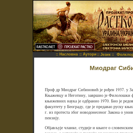
::
Насловна
::
Аутори
::
Језик
::
Фолкло
Миодраг Сиб
Проф др Миодраг Сибиновић је рођен 1937. у За
Књажевцу и Неготину, завршио је Филолошки фа
књижевних наука је одбранио 1970. Био је ред
факултету у Београду, где је предавао руску књ
г. из протеста због новодонесеног Закона о уни
пензију.
Објављује чланке, студије и књиге о словенс