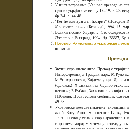
У инат ветровима (Уз нове преводе из сав
српско-украјинске везе у 18.,19. и 20. век
бр.3/4, с. 44-48.
"Ког ће вам врага ти ћесари?" (Поводом 
Књижевне новине
(Београд), 1994, 15. март
Велики песник Украјине. Сто осамдесет г
Политика
(Београд), 1994, бр. 28887, Кул
Поговор
Антологији украјинске поезиј
штампи).
Преводи
Звуци украјинске лире. Превод с украјинс
Интерференција, Градски парк; М.Руденко
М.Винхрановски, Хајдемо у врт, Да вам о
(одломак); Х.Свитлична, Чернобиљске шум
песника; Б.Рубчак, Захтевам сва своја пр
Н.Кирјан, Прокрустови срећници,
Саврем
49-58.
Украјинске поетске паралеле: анонимни пи
жалба Богу; Анонимни песник 17. в., Чу
17. в., О кнезу таме; Лазар Баранович, Ш
мира нема мира; Мач земљу резнув, у зе
Минути свагда заједно, Ехо; Григориј Ско