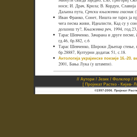
носи; И. Драч, Крила; В. Кордун, Славија 
Даљина пута,
Српски књижевни гласник
(
Иван Франко, Сонет, Ништа не тајих ја п
чега песма живи, Идеалисти, Кад су у со
долазиш ту?,
Књижевна реч
, 1994, год.23
Тарас Шевченко, Зачарана и друге песме,
гд.46, бр.882, с.6
Тарас Шевченко, Широки Дњепар стење, 
бр.28887, Културни додатак 51, с.18.
Антологија украјинске поезије 16.-20. в
2001, Бања Лука (у штампи).
//
Аутори
/
Језик
/
Фолклор
/
И
[ Пројекат Растко - Кијев- 
©1997-2006. Пројекат Раст