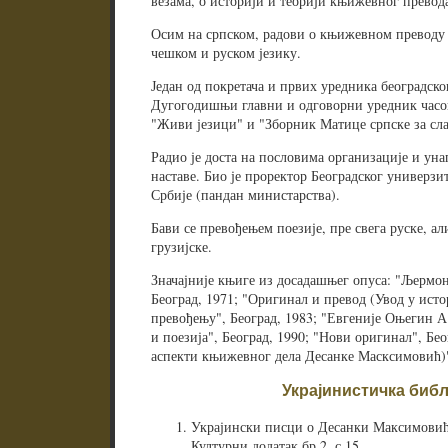
везама, о историји и теорији књижевног превод
Осим на српском, радови о књижевном преводу 
чешком и руском језику.
Један од покретача и првих уредника београдск
Дугогодишњи главни и одговорни уредник часо
"Живи језици" и "Зборник Матице српске за сла
Рaдио је доста на пословима организације и ун
наставе. Био је проректор Београдског универзи
Србије (пандан министарства).
Бави се превођењем поезије, пре свега руске, ал
грузијске.
Значајније књиге из досадашњег опуса: "Љермон
Београд, 1971; "Оригинал и превод (Увод у исто
превођењу", Београд, 1983; "Евгеније Оњегин А
и поезија", Београд, 1990; "Нови оригинал", Бе
аспекти књижевног дела Десанке Масксимовић)",
Украјинистичка биб
Украјински писци о Десанки Максимови
Културни додатак бр.2, с.15.