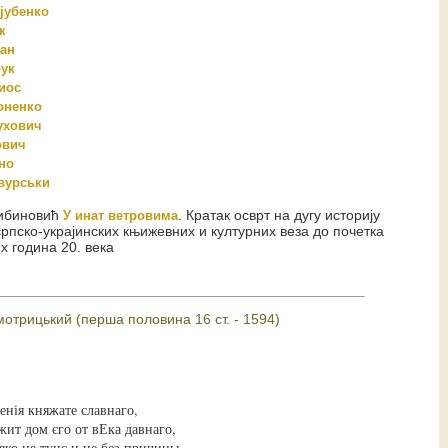
зјубенко
к
јан
ук
иос
оненко
ухович
ович
но
вурськи
ибиновић
. Кратак осврт на дугу историју
У инат ветровима
српско-украјинских књижевних и културних веза до почетка
х година 20. века
отрицький (перша половина 16 ст. - 1594)
енія княжате славнаго,
жит дом єго от вЕка давнаго,
яко не тунє и не без причины,