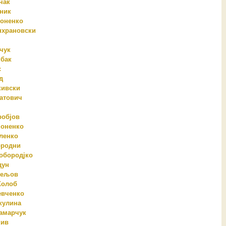
чак
ник
оненко
нхрановски
чук
бак
с
д
кивски
атович
робјов
ноненко
ленко
ородни
обородјко
дун
сељов
Жолоб
евченко
кулина
амарчук
кив