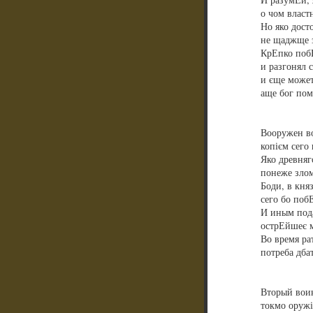
о чом власт
Но яко дост
не щаджще з
КрЕпко побЕ
и разгонял 
и єще может
аще бог пом
Вооружен во
копієм сего
Яко древняг
понеже злом
Боди, в кня
сего бо поб
И иным пода
острЕйшеє м
Во время ра
потреба дба
Вторый вои
токмо оружі