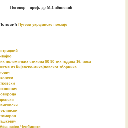
Поговор – проф. др М.Сибиновић
Поповић
Путеви украјинске поезије
мотрицкий
ивајко
их полемичких стихова 80-90-тих година 16. века
есме из Кијевско-михајловског зборника
нович
чковски
тковски
окопович
коворода
аревски
овиковски
Метлински
стомаров
Шашкевич
Афанасјев-Чужбински