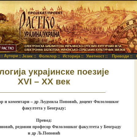
::
Аутори
::
Језик
::
Фолклор
::
Историја
::
Уметност
::
Преводи
::
логија украјинске поезије
XVI – XX век
ор и коментари – др Људмила Поповић, доцент Филолошког
факултета у Београду;
Превод:
новић, редовни професор Филолошког факултета у Београду
и др Љ.Поповић