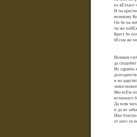
из вЕтхаго 
И ты крестн
великому Ко
Он бо на не
ты же побЕж
Крест бо по
бЕсом же н
Великоя глу
да сподобит
Во здравіы 
долгоденств
и во царств
ликоствоват
Яко всЕм по
истиннаго б
Да всяк чит
и да не заб
Иже благую 
от него ся н