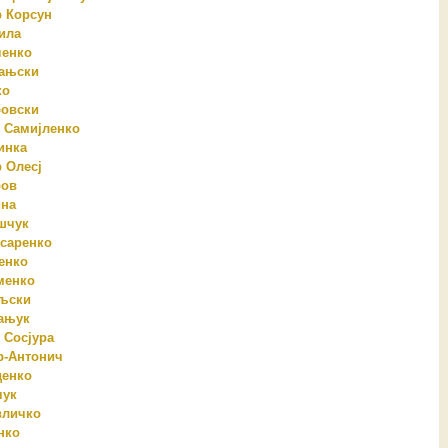
 Корсун
ила
ченко
дањски
ко
бовски
 Самијленко
инка
 Олесј
ров
ина
шчук
саренко
енко
менко
љски
ањук
 Сосјура
р-Антонич
денко
чук
вличко
нко