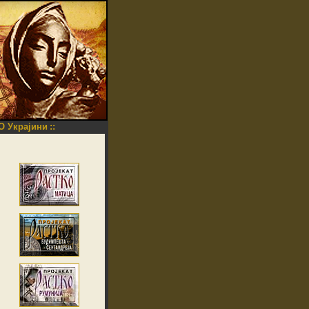
O Украјини
::