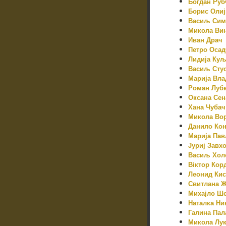
Богдан Руб
Борис Олиј
Васиљ Сим
Микола Ви
Иван Драч
Петро Осад
Лидија Куљ
Васиљ Сту
Марија Вла
Роман Луб
Оксана Сен
Хана Чубач
Микола Во
Данило Ко
Марија Пав
Јуриј Завх
Васиљ Хол
Віктор Кор
Леонид Ки
Свитлана 
Михајло Ш
Наталка Ни
Галина Пал
Микола Лу