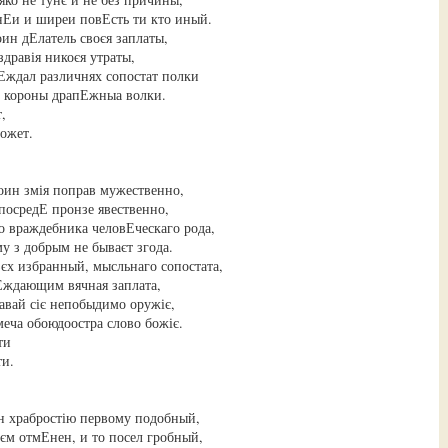
нЕи и ширеи повЕсть ти кто иный.
оин дЕлатель своєя заплаты,
дравія никоєя утраты,
ждал различнях сопостат полки
с короны драпЕжныа волки.
,
ожет.
ин змія поправ мужественно,
 посредЕ пронзе явественно,
о враждебника человЕческаго рода,
у з добрым не бываєт згода.
зєх избранный, мысльнаго сопостата,
Еждающим вячная заплата,
вай сіє непобыдимо оружіє,
еча обоюдоостра слово божіє.
ти
ти.
н храбростію первому подобный,
єм отмЕнен, и то посел гробный,