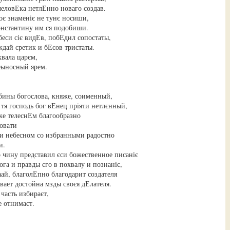
человЕка нетлЕнно новаго создав.
оє знаменіє не тунє носиши,
нстантину им ся подобиши.
беси сіє видЕв, побЕдил сопостаты,
дай єретик и бЕсов тристаты.
хвала царєм,
еыносный ярем.
бины богослова, княже, соименный,
 тя господь бог вЕнец пріяти нетлєнный,
же телеснЕм благообразно
овати
іи небесном со избранными радостно
и.
 чину представил єси божественное писаніє
ога и правды єго в похвалу и познаніє,
аай, благолЕпно благодарит создателя
ывает достойна мзды своєя дЕлателя.
часть избираєт,
е отнимаєт.