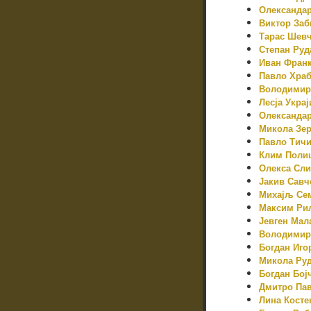
Олександар
Виктор Заб
Тарас Шев
Степан Ру
Иван Фран
Павло Хра
Володимир
Лесја Украј
Олександар
Микола Зе
Павло Тич
Клим Поли
Олекса Сли
Јакив Савч
Михајљ Се
Максим Ри
Јевген Мал
Володимир
Богдан Иго
Микола Ру
Богдан Бој
Дмитро Па
Лина Косте