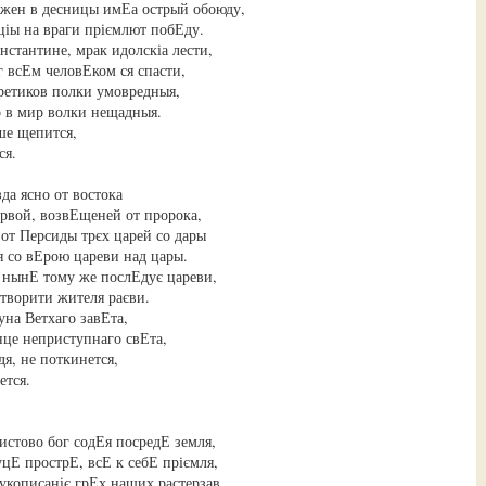
жен в десницы имЕа острый обоюду,
іы на враги пріємлют побЕду.
нстантине, мрак идолскіа лести,
г всЕм человЕком ся спасти,
ретиков полки умовредныя,
 в мир волки нещадныя.
ше щепится,
ся.
да ясно от востока
рвой, возвЕщеней от пророка,
от Персиды трєх царей со дары
 со вЕрою цареви над цары.
 нынЕ тому же послЕдує цареви,
отворити жителя раєви.
уна Ветхаго завЕта,
лнце неприступнаго свЕта,
дя, не поткинется,
ется.
истово бог содЕя посредЕ земля,
уцЕ прострЕ, всЕ к себЕ пріємля,
укописаніє грЕх наших растерзав,