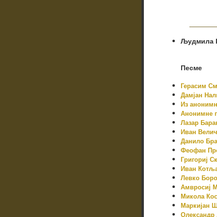
Људмила 
Песме
Герасим С
Дамјан Нал
Из анонимн
Анонимне п
Лазар Бара
Иван Вели
Данило Бра
Феофан Пр
Григориј С
Иван Котљ
Левко Бор
Амвросиј 
Микола Ко
Маркијан 
Олександр 