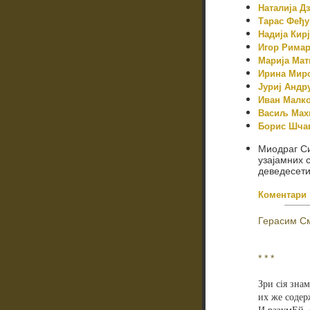
Наталија Д
Тарас Феђу
Надија Кир
Игор Римар
Марија Мат
Ирина Мир
Јуриј Андр
Иван Малк
Васиљ Мах
Борис Шча
Миодраг С
узајамних 
деведесети
Коментари
Герасим См
* * *
Зри сія знам
их же содер
И разумЕй, 