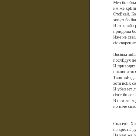
Меч бо обна
им же крЕпц
ОтсЕкай, Ко
хощет бо бо
И отгоняй є
пріидоша бо
Иже не свы
сіє скоренит
Восіяла звЕз
послЕдуя пе
И приводит 
поклонитися
Твоя звЕзда
хотя всЕх с
И убываєт л
сіяєт бо со
В нем же хо
но паче спас
Спасеніє Хр
на крестЕ р
На нем же р