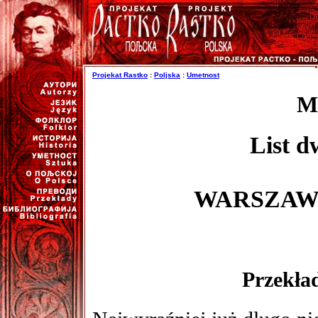
Projekat Rastko
:
Poljska
:
Umetnost
M
List d
WARSZAWS
Przekła