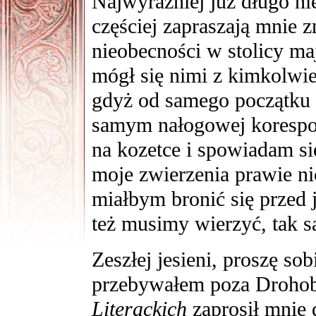
Najwyraźniej już długo n
częściej zapraszają mnie 
nieobecności w stolicy ma
mógł się nimi z kimkolwie
gdyż od samego początku t
samym nałogowej korespon
na kozetce i spowiadam s
moje zwierzenia prawie ni
miałbym bronić się przed j
też musimy wierzyć, tak s
Zeszłej jesieni, proszę so
przebywałem poza Drohob
Literackich
zaprosił mnie 