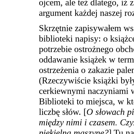
ojcem, ale też dlatego, iż
argument każdej naszej ro
Skrzętnie zapisywałem ws
biblioteki napisy: o książ
potrzebie ostrożnego obch
oddawanie książek w termi
ostrzeżenia o zakazie pale
(Rzeczywiście książki były
cerkiewnymi naczyniami 
Biblioteki to miejsca, w 
liczbę słów. [
O słowach pi
między nimi i czasem. Cz
piekielną maszynę?
] Tu na