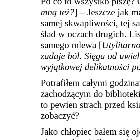
Po co to wszystko piszę?
mną też?
] – Jeszcze jak m
samej skwapliwości, tej s
ślad w oczach drugich. Li
samego mlewa [
Utylitarn
zadaje ból. Sięga od uwie
wyjątkowej delikatności po
Potrafiłem całymi godzina
zachodzącym do biblioteki
to pewien strach przed ks
zobaczyć?
Jako chłopiec bałem się oj