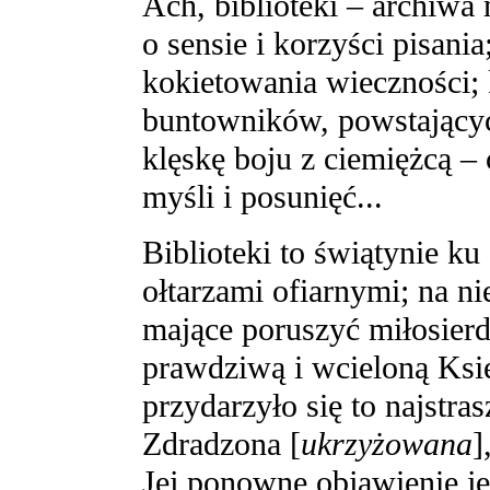
Ach, biblioteki – archiwa
o sensie i korzyści pisani
kokietowania wieczności;
buntowników, powstający
klęskę boju z ciemiężcą –
myśli i posunięć...
Biblioteki to świątynie ku
ołtarzami ofiarnymi; na ni
mające poruszyć miłosier
prawdziwą i wcieloną Ksi
przydarzyło się to najstrasz
Zdradzona [
ukrzyżowana
]
Jej ponowne objawienie je