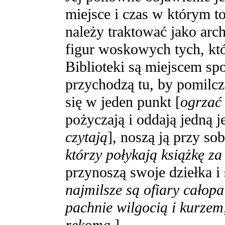
miejsce i czas w którym to
należy traktować jako ar
figur woskowych tych, kt
Biblioteki są miejscem sp
przychodzą tu, by pomilcz
się w jeden punkt [
ogrzać 
pożyczają i oddają jedną j
czytają
], noszą ją przy so
którzy połykają książkę za
przynoszą swoje dziełka i s
najmilsze są ofiary całopa
pachnie wilgocią i kurzem