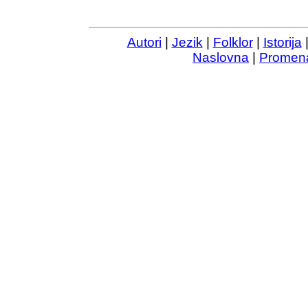
Autori
|
Jezik
|
Folklor
|
Istorija
Naslovna
|
Promen