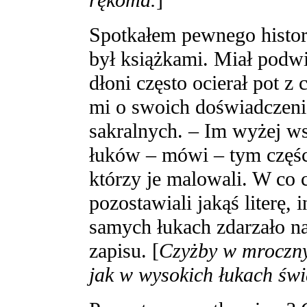
rękoma.
]
Spotkałem pewnego history
był książkami. Miał podwi
dłoni często ocierał pot z
mi o swoich doświadczeni
sakralnych. – Im wyżej ws
łuków – mówi – tym częśc
którzy je malowali. W co
pozostawiali jakąś literę, 
samych łukach zdarzało na
zapisu. [
Czyżby w mroczny
jak w wysokich łukach świ