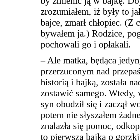
by zmienić ją w bajkę. Do
zrozumiałem, iż były to jał
bajce, zmarł chłopiec. (Z
bywałem ja.) Rodzice, pog
pochowali go i opłakali.
– Ale matka, będąca jed
przerzuconym nad przepaś
historią i bajką, została n
zostawić samego. Wtedy, 
syn obudził się i zaczął 
potem nie słyszałem żadnej
znalazła się pomoc, odkop
to pierwsza bajka o gorzk