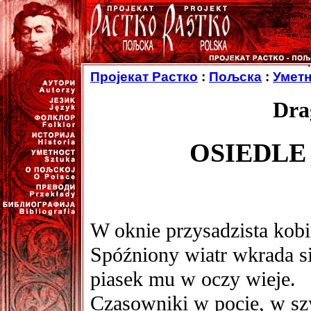
Пројекат Растко
:
Пољска
:
Уметн
Dra
OSIEDL
W oknie przysadzista kob
Spóźniony wiatr wkrada si
piasek mu w oczy wieje.
Czasowniki w pocie, w sz