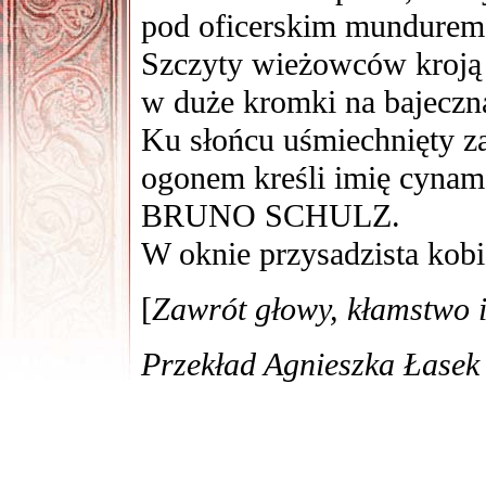
pod oficerskim mundurem
Szczyty wieżowców kroją
w duże kromki na bajeczną
Ku słońcu uśmiechnięty z
ogonem kreśli imię cyna
BRUNO SCHULZ.
W oknie przysadzista kob
[
Zawrót głowy, kłamstwo i
Przekład Agnieszka Łasek