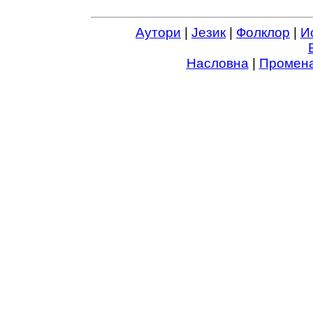
Аутори
|
Језик
|
Фолклор
|
И
Насловна
|
Промена