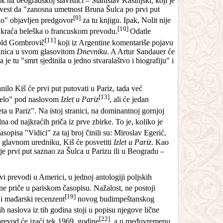
 na beogradskoj slavistici – Stanislav Kašinjski, koji je
 vest da "zanosna umetnost Bruna Šulca po prvi put
[9]
lo" objavljen predgovor
za tu knjigu. Ipak, Nolit nije
[10]
to kraća beleška o francuskom prevodu.
Odatle
[11]
itold Gombrovič
koji iz Argentine komentariše pojavu
tranica u svom glasovitom
Dnevniku
. A Artur Sandauer će
 tu "smrt sjedinila u jedno stvaralaštvo i biografiju" i
nilo Kiš će prvi put putovati u Pariz, tada već
[13]
"Delo" pod naslovom
Izlet u Pariz
, ali će jedan
ta u Pariz". Na istoj stranici, na dominantnoj gornjoj
a od najkraćih priča iz prve zbirke. To je, koliko je
opisa "Vidici" za taj broj činili su: Miroslav Egerić,
 glavnom uredniku, Kiš će posvetiti
Izlet u Pariz
. Kao
je prvi put saznao za Šulca u Parizu ili u Beogradu –
i prevodi u Americi, u jednoj antologiji poljskih
dne priče u pariskom časopisu. Nažalost, ne postoji
[19]
 i mađarski recenzent
novog budimpeštanskog
 naslova iz tih godina stoji u popisu njegove lične
[22]
prevod će izaći tek 1969. godine
, a u međuvremenu