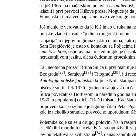
se još 1965. na mađarskom pojavila
Usamljenost
,
izlazili i prvi prevodi Kišove proze. Moguće je d
Francuskoj i ima već napisane prve dve knjige poro
Još manje je verovatno da je Kiš imao u rukama nek
poljske vlade i kasnije "jedini crnogorski polonist
sanjarija" u njegovim gimnazijskim danima, kako 
Sam Dragićević je ostao u kontaktu sa Poljacima i p
cimetove boje
, osporavana i u sredini gde je nast
nerazumljivom jeziku, ali sa čudesnim grotesknim 
Ta "neobična proza" Bruna Šulca u prvi mah nije i
[27]
[28]
[29]
Beogradu
, Sarajevu
i Titogradu
, i ti r
Antologiju poljske fantastike
koju je Nolit štampao
piščeve smrti. Tek 1976. godine u sarajevskom čas
Šulca povezati sa Borhesom, a narednih godina Bis
1980. u popularnoj ediciji "Reč i misao" Rad šta
pripovedaka. To izdanje je sigurno čitao Petar Pija
gde je nekoliko stranica posvećeno uporednom iš
Polemike koje su se u drugoj polovini 70-ih raspi
estetičkih i moralnih načela, Kiša su optuživali za 
[34]
lavinu tekstova sa svih strana
, danas zanimljivi