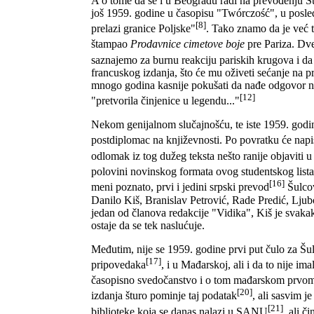
A o tome da se i u Beogradu radi na prevođenju Šulc
još 1959. godine u časopisu "Twórczość", u posled
[8]
prelazi granice Poljske"
. Tako znamo da je već t
štampao
Prodavnice cimetove boje
pre Pariza. Dve
saznajemo za burnu reakciju pariskih krugova i da
francuskog izdanja, što će mu oživeti sećanje na p
mnogo godina kasnije pokušati da nađe odgovor na p
[12]
"pretvorila činjenice u legendu..."
Nekom genijalnom slučajnošću, te iste 1959. godi
postdiplomac na književnosti. Po povratku će napi
odlomak iz tog dužeg teksta nešto ranije objaviti 
polovini novinskog formata ovog studentskog list
[16]
meni poznato, prvi i jedini srpski prevod
Šulcov
Danilo Kiš, Branislav Petrović, Rade Predić, Lju
jedan od članova redakcije "Vidika", Kiš je svakak
ostaje da se tek naslućuje.
Međutim, nije se 1959. godine prvi put čulo za Šulc
[17]
pripovedaka
, i u Mađarskoj, ali i da to nije i
časopisno svedočanstvo i o tom mađarskom prvom
[20]
izdanja šturo pominje taj podatak
, ali sasvim 
[21]
biblioteke koja se danas nalazi u SANU
, ali č