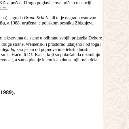
 Kiš započeo. Drugo poglavlje ove priče o recepciji
ulca.
učena) nagrada
Bruno Schulz
, ali tu je nagradu osnovao
Kišu, a 1988. uručena je poljskom pesniku Zbignjevu
m tekstovima da stane u odbranu svojih prijatelja Debore
druge strane, vremenski i prostorno udaljeno i od toga i
o
déja lu
, kao jedan od pojmova intertekstualnosti.
su L. Hačn ili Dž. Kaler, koji su pokušali da rezimiraju
vnosti, a samo pitanje intertekstualnosti njihovih dela
989).