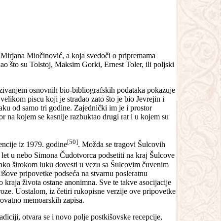
a Mirjana Miočinović, a koja svedoči o pripremama
ao što su Tolstoj, Maksim Gorki, Ernest Toler, ili poljski
vezivanjem osnovnih bio-bibliografskih podataka pokazuje
likom piscu koji je stradao zato što je bio Jevrejin i
u od samo tri godine. Zajednički im je i prostor
tor na kojem se kasnije razbuktao drugi rat i u kojem su
[50]
encije iz 1979. godine
. Možda se tragovi Šulcovih
let u nebo Simona Čudotvorca podsetiti na kraj Šulcove
ako širokom luku dovesti u vezu sa Šulcovim čuvenim
 Kišove pripovetke podseća na stvarnu posleratnu
 kraja života ostane anonimna. Sve te takve asocijacije
oze. Uostalom, iz četiri rukopisne verzije ove pripovetke
verovatno memoarskih zapisa.
ciji, otvara se i novo polje postkišovske recepcije,