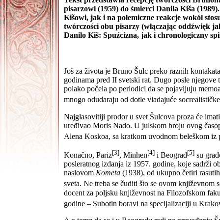
pisarzowi (1959) do śmierci Danila Kiša (1989
Kišowi, jak i na polemiczne reakcje wokół sto
twórczości obu pisarzy (włączając oddźwięk j
Danilo Kiš: Spuźcizna, jak i chronologiczny sp
Još za života je Bruno Šulc preko raznih kontakat
godinama pred II svetski rat. Dugo posle njegove t
polako počela po periodici da se pojavljuju memoar
mnogo odudaraju od dotle vladajuće socrealističke
Najglasovitiji prodor u svet Šulcova proza će imat
uređivao Moris Nado. U julskom broju ovog časopi
Alena Koskoa, sa kratkom uvodnom beleškom iz p
[3]
[4]
[5]
Konačno, Pariz
, Minhen
i Beograd
su grad
posleratnog izdanja iz 1957. godine, koje sadrži 
naslovom
Kometa
(1938), od ukupno četiri rasuti
sveta. Ne treba se čuditi što se ovom književnom 
docent za poljsku književnost na Filozofskom faku
godine – Subotin boravi na specijalizaciji u Krako