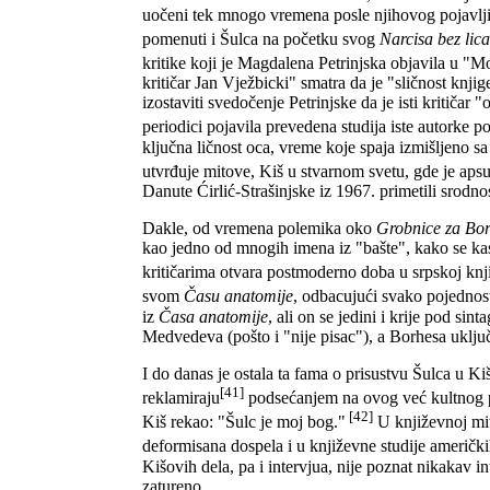
uočeni tek mnogo vremena posle njihovog pojav
pomenuti i Šulca na početku svog
Narcisa bez lica
kritike koji je Magdalena Petrinjska objavila u "
kritičar Jan Vježbicki" smatra da je "sličnost knji
izostaviti svedočenje Petrinjske da je isti kritiča
periodici pojavila prevedena studija iste autork
ključna ličnost oca, vreme koje spaja izmišljeno s
utvrđuje mitove, Kiš u stvarnom svetu, gde je aps
Danute Ćirlić-Strašinjske iz 1967. primetili srodnost
Dakle, od vremena polemika oko
Grobnice za Bor
kao jedno od mnogih imena iz "bašte", kako se ka
kritičarima otvara postmoderno doba u srpskoj kn
svom
Času anatomije
, odbacujući svako pojednost
iz
Časa anatomije
, ali on se jedini i krije pod si
Medvedeva (pošto i "nije pisac"), a Borhesa uključ
I do danas je ostala ta fama o prisustvu Šulca u Ki
[41]
reklamiraju
podsećanjem na ovog već kultnog p
[42]
Kiš rekao: "Šulc je moj bog."
U književnoj mit
deformisana dospela i u književne studije američki
Kišovih dela, pa i intervjua, nije poznat nikakav i
zatureno.