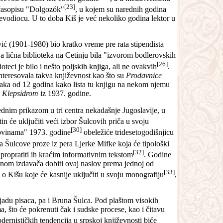
[23]
časopisu "Dolgozók"
, u kojem su narednih godina
evodiocu. U to doba Kiš je već nekoliko godina lektor u
ić (1901-1980) bio kratko vreme pre rata stipendista
va lična biblioteka na Cetinju bila "izvorom bodlerovskih
[26]
lioteci je bilo i nešto poljskih knjiga, ali ne ovakvih
.
interesovala takva književnost kao što su
Prodavnice
dečaka od 12 godina kako lista tu knjigu na nekom njemu
 Klepsidrom
iz 1937. godine.
ednim prikazom u tri centra nekadašnje Jugoslavije, u
in će uključiti veći izbor Šulcovih priča u svoju
[30]
novinama" 1973. godine
obeležiće tridesetogodišnjicu
za Šulcove proze iz pera Ljerke Mifke koja će tipološki
[32]
propratiti ih kraćim informativnim tekstom
. Godine
enom izdavača dobiti ovaj naslov prema jednoj od
[33]
 o Kišu koje će kasnije uključiti u svoju monografiju
,
jadu pisaca, pa i Bruna Šulca. Pod plaštom visokih
ma, što će pokrenuti čak i sudske procese, kao i čitavu
dernističkih tendencija u srpskoj književnosti biće