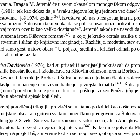
ljivanja. Dragan M. Jeremić će u svom okasnelom monografskom odgo
[
(1981), tek kao dokaz da je "svaku njegovu knjigu jednom već čitao"
[36]
Mostovima" još 1974. godine
, izveštavajući nas o reagovanjima na pre
ge sa prozom Šulcovom tako velika da se poljski pisac može prihvatiti ka
r "ovaj roman ocenio kao veliko dostignuće". Jeremić takođe ne navodi da
[37]
e posvećena istom Kišovom romanu
, u kojoj je kratko ocrtala razlike
a stvarnim i sličan tip književne imaginacije. Različit je, međutim, sta
urd samo gost, mitove obara." U poljskoj sredini su kritičari odmah po
, ali i bitne razlike.
isa Davidoviča
(1976), kad su prijatelji i neprijatelji pokušavali da p
snije ispostavilo, ali i izjednačava sa Kišovim odnosom prema Borhes
jiževnosti. Jeremić je Borhesa i Šulca pomenuo u jednom članku iz de
[40]
avljeno tumačenje i književne tradicije i jevrejske tematike
. Šulca 
ntagmom "pored onih koje je on nabrojao", pošto je izuzeo Penžea (čiji je
io u abecedni spisak koji sledi.
šovoj porodičnoj trilogiji i provlači se tu i tamo po kritici kao opštepoz
oljskog pisca, a u gotovo svakom američkom predgovoru za Šulcova d
ologiji XX veka Šulc svakako zauzima visoko mesto, ali ta Apdajkova i
[44]
h autora kao izvod iz nepoznatog intervjua
. Kako mi je potvrdila M
ntervju Apdajk-Kiš, a u vreme kad su se mogli sresti, obojica su već pozn