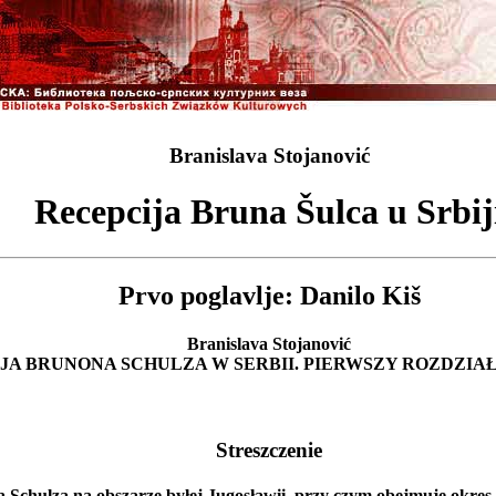
Branislava Stojanović
Recepcija Bruna Šulca u Srbij
Prvo poglavlje: Danilo Kiš
Branislava Stojanović
A BRUNONA SCHULZA W SERBII. PIERWSZY ROZDZIAŁ:
Streszczenie
 Schulza na obszarze byłej Jugosławii, przy czym obejmuje okres 