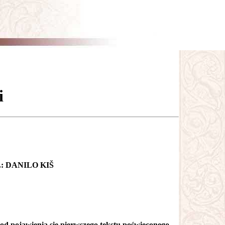
i
 DANILO KIŠ
od pojawienia się pierwszego tekstu poświęconego