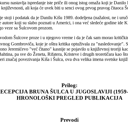
su nastavlja ispredanje iste priče ili onog istog omaža koji je Danilo
njiževnosti, ali koja će uvek biti u senci ovog prvog pravog čitaoca Š
ije stoji i podatak da je Danilu Kišu 1989. dodeljena (nažalost, ne i ur
e autore koji su slabo poznati u Americi, i ona već sledeće godine ide 
ogo veze sa Šulcovom prozom.
povodom Šulcove proze i u njegovo vreme i da je čak sam morao kritički
vnog Gombroviča, koje je oštra kritika optuživala za "nasledovanje". S 
 ono Jeremićevo "već čitano" kasnije se pojavilo u književnoj teoriji ka
tina, pa sve do Ženeta, Rifatera, Kristeve i drugih teoretičara kao što 
eri značaj povezivanja Kiša i Šulca, ova dva velika imena svetske knjiže
Prilog:
ECEPCIJA BRUNA ŠULCA U JUGOSLAVIJI (1959-1
HRONOLOŠKI PREGLED PUBLIKACIJA
Prevodi