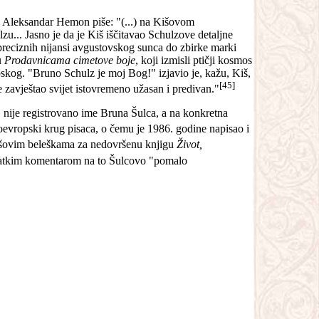
a. Aleksandar Hemon piše: "(...) na Kišovom
zu... Jasno je da je Kiš iščitavao Schulzove detaljne
 preciznih nijansi avgustovskog sunca do zbirke marki
u
Prodavnicama cimetove boje
, koji izmisli ptičji kosmos
skog. "Bruno Schulz je moj Bog!" izjavio je, kažu, Kiš,
[45]
e zavještao svijet istovremeno užasan i predivan."
 nije registrovano ime Bruna Šulca, a na konkretna
joevropski krug pisaca, o čemu je 1986. godine napisao i
Kišovim beleškama za nedovršenu knjigu
Život,
atkim komentarom na to Šulcovo "pomalo