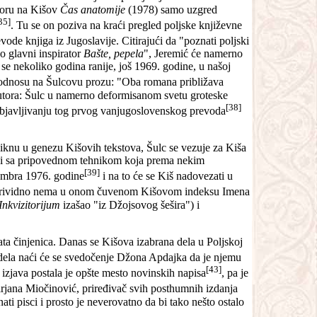
voru na Kišov
Čas anatomije
(1978) samo uzgred
35]
. Tu se on poziva na kraći pregled poljske književne
vode knjiga iz Jugoslavije. Citirajući da "poznati poljski
o glavni inspirator
Bašte, pepela
", Jeremić će namerno
 se nekoliko godina ranije, još 1969. godine, u našoj
 u odnosu na Šulcovu prozu: "Oba romana približava
v autora: Šulc u namerno deformisanom svetu groteske
[38]
 objavljivanju tog prvog vanjugoslovenskog prevoda
roniknu u genezu Kišovih tekstova, Šulc se vezuje za Kiša
u i sa pripovednom tehnikom koja prema nekim
[39]
cembra 1976. godine
i na to će se Kiš nadovezati u
prividno nema u onom čuvenom Kišovom indeksu Imena
Inkvizitorijum
izašao "iz Džojsovog šešira") i
nata činjenica. Danas se Kišova izabrana dela u Poljskoj
ela naći će se svedočenje Džona Apdajka da je njemu
[43]
zjava postala je opšte mesto novinskih napisa
, pa je
irjana Miočinović, priređivač svih posthumnih izdanja
ati pisci i prosto je neverovatno da bi tako nešto ostalo