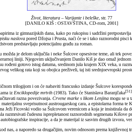
Život, literatura – Varijante i beleške
, str. 77
[DANILO KIŠ : OSTAVŠTINA, CD-rom, 2001]
apirima iz gimnazijskih dana, kako po rukopisu i sadržini pretpostavlj
pisku naslova
pored Džojsa i Prusta, naći će se i tako raznorodni pisci k
stvom predstavljaju potencijalnu građu za roman.
ju možda je delom uključila i neke Šulcove opsesivne teme, ali tek po
terarnoj liniji. Njegovim uključivanjem Danilo Kiš je dao omaž jednom ve
su rođeni gotovo istog datuma, sredinom jula krajem XIX veka, u razmak
vog velikog rata koji su obojica preživeli, taj isti srednjoevropski pros
dičnom trilogijom i on će nabaviti francusko izdanje Šulcove korespond
[51]
tkama iz
Enciklopedije mrtvih
(1983). Tako će Stanislava Baranjčaka
 učitavati razna povezivanja.
Crvene marke s likom Lenjina
mogu se u t
 i materijalnu sveprisutnost austrougarskog cara, a epistolarna forma te
a Ježi Ficovski vodio sa Šulcovom verenicom a koja je insistirala da do
sla razmrsivati čudesnu isprepletanost raznorodnih segmenata Kišove pr
 autobiografske inspiracije, a da je materijal iz sasvim drugih izvora, 
kod nas, a naporedo sa drugačijim, novim odnosom prema književnoj tradi