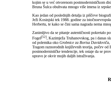
kojim se u već otvorenom postmodernističkom diskur
Bruna Šulca obuhvata mnogo više imena iz srpske k
Kao jedan od poslednjih detalja iz piščeve biograf
Ježi Kosinjski tek 1988. godine za istočnoevropsk
Herbertu, te kako se čini sama nagrada nema mn
Zanimljivo da se pitanje autentičnosti pokretalo 
[52]
Fogel
, Kazimježa Truhanovskog, pa i danas sla
od polemika oko
Grobnice za Borisa Davidoviča
,
Tragom raznorodnih književnih teorija, počev od Bah
postmodernističke tendencije, tek ostaje da se prov
upravo je okvir mojih daljih istraživanja.
R