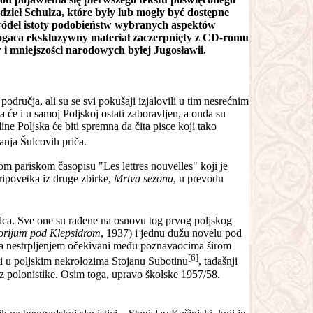
dzieł Schulza, które były lub mogły być dostępne
 źródeł istoty podobieństw wybranych aspektów
bogaca ekskluzywny materiał zaczerpnięty z CD-romu
 i mniejszości narodowych byłej Jugosławii.
ručja, ali su se svi pokušaji izjalovili u tim nesrećnim
 će i u samoj Poljskoj ostati zaboravljen, a onda su
ne Poljska će biti spremna da čita pisce koji tako
anja Šulcovih priča.
om pariskom časopisu "Les lettres nouvelles" koji je
ripovetka iz druge zbirke,
Mrtva sezona
, u prevodu
lca. Sve one su rađene na osnovu tog prvog poljskog
orijum pod Klepsidrom
, 1937) i jednu dužu novelu pod
 sa nestrpljenjem očekivani među poznavaocima širom
[6]
ti u poljskim nekrolozima Stojanu Subotinu
, tadašnji
z polonistike. Osim toga, upravo školske 1957/58.