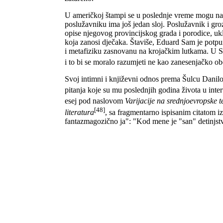
U američkoj štampi se u poslednje vreme mogu naći
poslužavniku ima još jedan sloj. Poslužavnik i gro
opise njegovog provincijskog grada i porodice, ukl
koja zanosi dječaka. Štaviše, Eduard Sam je potpun
i metafiziku zasnovanu na krojačkim lutkama. U S
i to bi se moralo razumjeti ne kao zanesenjačko ob
Svoj intimni i književni odnos prema Šulcu Danilo 
pitanja koje su mu poslednjih godina života u inte
esej pod naslovom
Varijacije na srednjoevropske 
[48]
literatura
, sa fragmentarno ispisanim citatom i
fantazmagozično ja": "Kod mene je "san" detinjstv