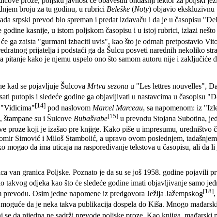
ove proze, poljsku javnost će obavestiti ondašnji lektor za poljski jezik
njem broju za tu godinu, u rubrici
Beleške
(
Noty
) objavio ekskluzivnu
ada srpski prevod bio spreman i predat izdavaču i da je u časopisu "De
 godine kasnije, u istom poljskom časopisu i u istoj rubrici, izlazi neš
 će ga zaista "gurmani izbaciti uvis", kao što je odmah pretpostavio V
redratnog prijatelja i podstaći ga da Šulcu posveti narednih nekoliko s
itanje kako je njemu uspelo ono što samom autoru nije i zaključiće da je
ne kad se pojavljuje Šulcova
Mrtva sezona
u "Les lettres nouvelles", Da
sati putopis i sledeće godine ga objavljivati u nastavcima u časopisu 
[14]
u "Vidicima"
pod naslovom
Marcel Marceau
, sa napomenom: iz "Izle
[15]
a, štampane su i Šulcove
Bubašvabe
u prevodu Stojana Subotina, jedn
e proze koji je izašao pre knjige. Kako piše u impresumu, uredništvo čas
bomir Simović i Miloš Stambolić, a upravo ovom poslednjem, tadašnjem
o mogao da ima uticaja na raspoređivanje tekstova u časopisu, ali da li 
a van granica Poljske. Poznato je da su se još 1958. godine pojavili prv
malo takvog odjeka kao što će sledeće godine imati objavljivanje samo je
[18]
 prevodu. Osim jedne napomene iz predgovora Ježija Jažempskog
,
je moguće da je neka takva publikacija dospela do Kiša. Mnogo mađarskih
ini se da nijedna ne sadrži prevode poljske proze. Kao knjiga, mađarski 