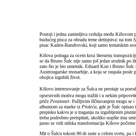
Postoji i jedna zanimljiva cedulja među Kišovom p
budućeg pisca za obradu teme detinjstva: na tom
S
pisac Kaden-Bandrovski, koji samo tematskim srod
Kišova potraga za ocem kroz literarnu transpozici
se da Bruno Šulc nije samo još jedan srodnik po li
zato što je bio umetnik. Eduard Kon i Bruno Šulc 
Austrougarske monarhije, a koja se raspala posle pr
obojica izgubili život.
Kišovo interesovanje za Šulca ne prestaje sa poro
opsesivnih motiva mogu tražiti i u nekim pripove
priče
Penzioner
. Pažljivim iščitavanjem mogu se i
albumom za marke iz
Proleća
, gde je Šulc opisao
prepisku kakvu je u traganju za izgubljenim pismim
treba podrobno preispitati, ukoliko uopšte ima smi
jasno se vidi stilska transformacija Kišove početne
Mit o Šulcu tokom 90-ih raste u celom svetu, pa i 