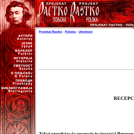
Projekat Rastko
:
Poljska
:
Umetnost
RECEPCJ
Tekst przedstawia recepcję twórczości Brunona