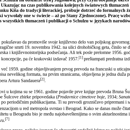
). Ukazując na czas publikowania kolejnych światowych tłumaczeń 
sunku Kiša do tradycji literackiej, próbuje dotrzeć do formalnych
aki wywołały one w świecie – aż po Stany Zjednoczone). Pracę wz
is wszystkich tłumaczeń i publikacji o Schulzu w językach narodów
a pokušavao da promoviše svoje književno delo van poljskog govornog pod
ragične smrti 19. novembra 1942. na ulici drohobičkog geta, činilo se da
ska i književnoistorijska podsećanja. Ali tek posle prelomne 1956. godi
[1]
 koncepcije, pa će krakovski izdavač 1957.
preštampati predratna izd
i već 1959. godine objavljivanjem prvog prevoda na francuski u uticajn
sa nevelikog formata, na prvim stranicama, objavljena je jedna duža p
[2]
era Artura Sandauera
.
ovi u kojima su se 1961. godine pojavile prve knjige prevoda Bruna Šu
obe Šulcove zbirke pripovedaka (
Prodavnice cimetove boje
, 1934;
Sanat
h po periodičnim publikacijama. Ti su prevodi grozničavo pripremani i
senzacijom u red metropola svrstao i Beograd. Kako se danas može čita
ltetu u Beogradu bio je među najobaveštenijima o svim aktuelnostima i
[7]
vu.