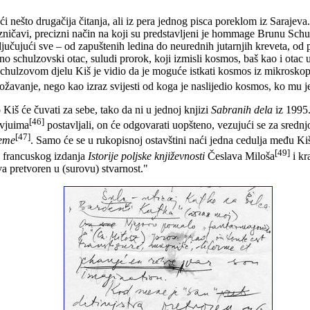
 nešto drugačija čitanja, ali iz pera jednog pisca poreklom iz Sarajev
zničavi, precizni način na koji su predstavljeni je hommage Brunu Schul
jučujući sve – od zapuštenih ledina do neurednih jutarnjih kreveta, od
o schulzovski otac, suludi prorok, koji izmisli kosmos, baš kao i otac 
chulzovom djelu Kiš je vidio da je moguće istkati kosmos iz mikroskop
ožavanje, nego kao izraz svijesti od koga je naslijedio kosmos, ko mu j
Kiš će čuvati za sebe, tako da ni u jednoj knjizi
Sabranih dela
iz 1995.
[46]
rvjuima
postavljali, on će odgovarati uopšteno, vezujući se za sredn
[47]
teme
. Samo će se u rukopisnoj ostavštini naći jedna cedulja među 
[49]
z francuskog izdanja
Istorije poljske književnosti
Česlava Miloša
i kr
a pretvoren u (surovu) stvarnost."