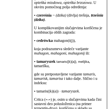
opieńka miodowa
,
opieńka brzozowa
. U
okviru pomoćnog polja određenja:
•
czereśnia
~ (dzika)
(divlja) trešnja,
trześnia
(dzika)
.
U komplikovanijim slučajevima korišćena je
kombinacija oblih zagrada:
•
cedrówka
mahagon(i(j)),
koja podrazumeva sledeće varijante
mahagon
,
mahagoni
,
mahagonij
ili:
•
tamaryszek
,
tamaris((k)(a)), metljika
tamariška,
gde su pretpostavljene varijante
tamaris
,
tamarisk
,
tamarisa
i tako dalje. Slično i u
indeksu:
• tamaris((k)(a)) ·
tamaryszek
.
Crtica (»-«) je, osim u slučajevima kada čini
sastavni deo polusloženica (na primer
terpentin-drvo
), korišćena u skladu sa