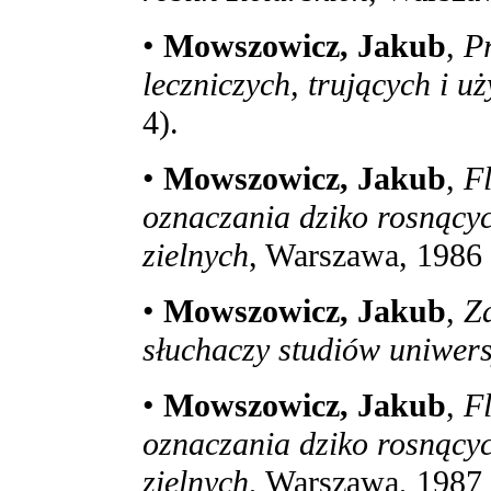
•
Mowszowicz, Jakub
,
P
leczniczych, trujących i u
4).
•
Mowszowicz, Jakub
,
F
oznaczania dziko rosnącyc
zielnych
, Warszawa, 1986 
•
Mowszowicz, Jakub
,
Za
słuchaczy studiów uniwers
•
Mowszowicz, Jakub
,
Fl
oznaczania dziko rosnących
zielnych
, Warszawa, 1987 