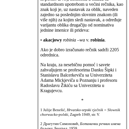
standardnom upotrebom u većini rečnika, kao
znak koji je, uz nastavak za oblik, naveden
zajedno sa poslednjim slovnim znakom (ili
više njih) za kojim sledi nastavak, a određuje
varijantu oblika drugačiju od nominativa
jednine imenice ili prideva:
•
akacjowy
robinia –wa
v.
robinia
.
Ako je dobro izračunato rečnik sadrži 2205
odrednica.
Na kraju, za nesebičnu pomoć i savete
zahvaljujem se profesorima Danku Šipki i
Stanislavu Balcerkeviču sa Univerziteta
Adama Mickjeviča u Poznanju i profesoru
Radoslavu Žikiću sa Univerziteta u
Kragujevcu.
*
1 Julije Benešić,
Hrvatsko-srpski rječnik = Słownik
chorwacko-polski
, Zagreb 1949, str. V.
2 Драгутин Симоновић,
Ботанички речник имена
биљака
, Београд, 1959.