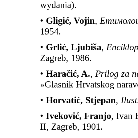
wydania).
•
Gligić, Vojin
,
Етимолош
1954.
•
Grlić, Ljubiša
,
Enciklop
Zagreb, 1986.
•
Haračić, A.
,
Prilog za 
»Glasnik Hrvatskog narav
•
Horvatić, Stjepan
,
Ilust
•
Iveković, Franjo
, Ivan
II, Zagreb, 1901.