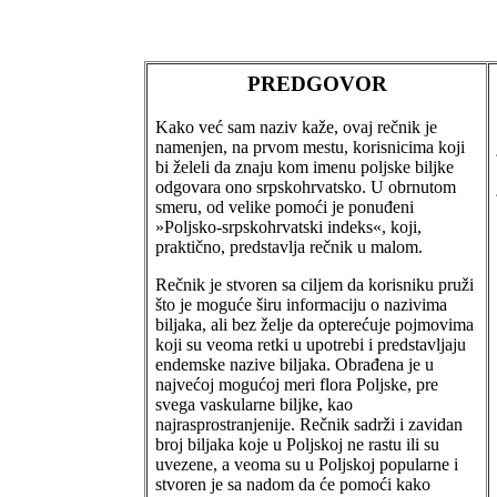
PREDGOVOR
Kako već sam naziv kaže, ovaj rečnik je
namenjen, na prvom mestu, korisnicima koji
bi želeli da znaju kom imenu poljske biljke
odgovara ono srpskohrvatsko. U obrnutom
smeru, od velike pomoći je ponuđeni
»Poljsko-srpskohrvatski indeks«, koji,
praktično, predstavlja rečnik u malom.
Rečnik je stvoren sa ciljem da korisniku pruži
što je moguće širu informaciju o nazivima
biljaka, ali bez želje da opterećuje pojmovima
koji su veoma retki u upotrebi i predstavljaju
endemske nazive biljaka. Obrađena je u
najvećoj mogućoj meri flora Poljske, pre
svega vaskularne biljke, kao
najrasprostranjenije. Rečnik sadrži i zavidan
broj biljaka koje u Poljskoj ne rastu ili su
uvezene, a veoma su u Poljskoj popularne i
stvoren je sa nadom da će pomoći kako