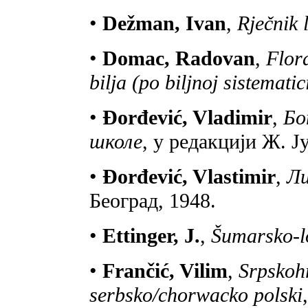
•
Dežman, Ivan
,
Rječnik 
•
Domac, Radovan
,
Flor
bilja (po biljnoj sistematic
•
Đorđević, Vladimir
,
Бо
школе
, у редакцији Ж. Ј
•
Đorđević, Vlastimir
,
Л
Београд, 1948.
•
Еttinger, J.
,
Šumarsko-lo
•
Frančić, Vilim
,
Srpskohr
serbsko/chorwacko polski