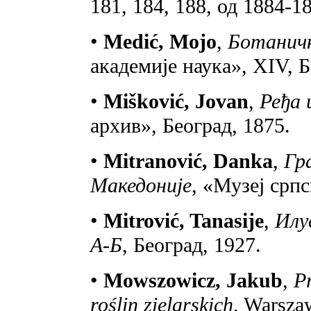
181, 184, 188, од 1884-1
•
Medić, Mojo
,
Ботанич
академије наука», XIV, Б
•
Mišković, Jovan
,
Ређа 
архив», Београд, 1875.
•
Mitranović, Danka
,
Гр
Македоније
, «Музеј српс
•
Mitrović, Tanasije
,
Илу
А-Б
, Београд, 1927.
•
Mowszowicz, Jakub
,
P
roślin zielarskich
, Warsza