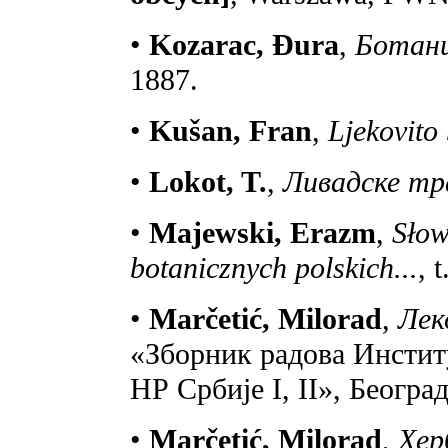
•
Kozarac, Đura
,
Ботани
1887.
•
Kušan, Fran
,
Ljekovito 
•
Lokot, T.
,
Ливадске тр
•
Majewski, Erazm
,
Słow
botanicznych polskich...
, 
•
Marčetić, Milorad
,
Лек
«Зборник радова Инстит
НР Србије I, II», Београд
•
Marčetić, Milorad
,
Хер