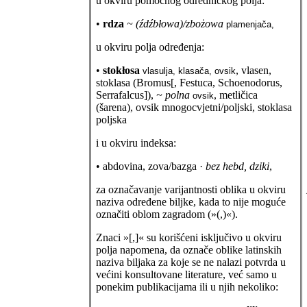
u okviru pomoćnog odredničkog polja:
•
rdza
~ (źdźbłowa)/zbożowa
plamenjača,
u okviru polja određenja:
•
stokłosa
, vlasen,
vlasulja, klasača, ovsik
stoklasa (Bromus[, Festuca, Schoenodorus,
Serrafalcus]),
~ polna
, metličica
ovsik
(šarena), ovsik mnogocvjetni/poljski, stoklasa
poljska
i u okviru indeksa:
• abdovina, zova/bazga ·
bez hebd, dziki
,
za označavanje varijantnosti oblika u okviru
naziva određene biljke, kada to nije moguće
označiti oblom zagradom (»(,)«).
Znaci »[,]« su korišćeni isključivo u okviru
polja napomena, da označe oblike latinskih
naziva biljaka za koje se ne nalazi potvrda u
većini konsultovane literature, već samo u
ponekim publikacijama ili u njih nekoliko: