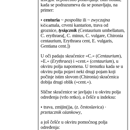
kada se podrazumeva da se ponavljaju, na
primer:
•
centuria
~ pospolita
ili
~ zwyczajna
mala, crveni kantarion, trava od
kičica
groznice,
tysiącznik
(Centaurium umbellatum,
C. erythraea[, C. minus, C. vulgare, Chironia
centaurium, Erythraea cent, E. vulgaris,
Gentiana cent.])
U oči padaju skraćenice »C.« (
Centaurium
),
»E.« (
Erythraea
) i »cent.« (
centaurium
), u
okviru polja napomena. U trenutku kada se u
okviru polja pojavi neki drugi pojam koji
počinje istim slovom (Chironia) skraćenica
dobija drugi oblik (»cent.«).
Slične skraćenice se javljaju i u okviru polja
određenja (vrlo retko), a češće u indeksu:
• trava, zmijin(j)a, (z. čestoslavica) ·
przetacznik ożankowy
,
a još češće u okviru pomoćnog polja
određenja: