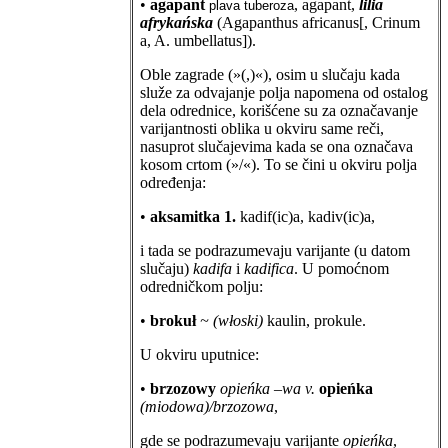
•
agapant
, agapant,
lilia
plava tuberoza
afrykańska
(Agapanthus africanus[, Crinum
a, A. umbellatus]).
Oble zagrade (»(,)«), osim u slučaju kada
služe za odvajanje polja napomena od ostalog
dela odrednice, korišćene su za označavanje
varijantnosti oblika u okviru same reči,
nasuprot slučajevima kada se ona označava
kosom crtom (»/«). To se čini u okviru polja
određenja:
•
aksamitka 1.
kadif(ic)a, kadiv(ic)a,
i tada se podrazumevaju varijante (u datom
slučaju)
kadifa
i
kadifica
. U pomoćnom
odredničkom polju:
•
brokuł
~ (włoski)
kaulin, prokule.
U okviru uputnice:
•
brzozowy
opieńka –wa v.
opieńka
(miodowa)/brzozowa
,
gde se podrazumevaju varijante
opieńka
,