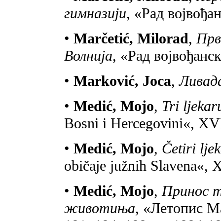
гимназији
, «Рад војвођа
•
Marčetić, Milorad
,
Прв
Волнија
, «Рад војвођанс
•
Marković, Joca
,
Ливад
•
Medić, Mojo
,
Tri ljekar
Bosni i Hercegovini«, XVI
•
Medić, Mojo
,
Četiri lje
običaje južnih Slavena«, 
•
Medić, Mojo
,
Принос т
животиња
, «Летопис Ма