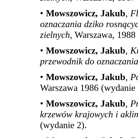
•
Mowszowicz, Jakub
,
F
oznaczania dziko rosnącyc
zielnych
, Warszawa, 1988 
•
Mowszowicz, Jakub
,
K
przewodnik do oznaczani
•
Mowszowicz, Jakub
,
Po
Warszawa 1986 (wydanie 
•
Mowszowicz, Jakub
,
Pr
krzewów krajowych i akl
(wydanie 2).