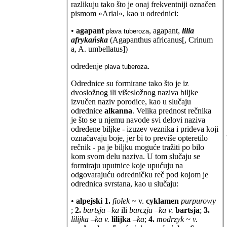
razlikuju tako što je onaj frekventniji označen
pismom »Arial«, kao u odrednici:
•
agapant
, agapant,
lilia
plava tuberoza
afrykańska
(Agapanthus africanus[, Crinum
a, A. umbellatus])
određenje
.
plava tuberoza
Odrednice su formirane tako što je iz
dvosložnog ili višesložnog naziva biljke
izvučen naziv porodice, kao u slučaju
odrednice
alkanna
. Velika prednost rečnika
je što se u njemu navode svi delovi naziva
određene biljke - izuzev veznika i prideva koji
označavaju boje, jer bi to previše opteretilo
rečnik - pa je biljku moguće tražiti po bilo
kom svom delu naziva. U tom slučaju se
formiraju uputnice koje upućuju na
odgovarajuću odredničku reč pod kojom je
odrednica svrstana, kao u slučaju:
•
alpejski
1.
fiołek ~
v.
cyklamen
purpurowy
;
2.
bartsja –ka
ili
barczja –ka v.
bartsja
;
3.
lilijka –ka v.
lilijka
–ka
;
4.
modrzyk ~ v.