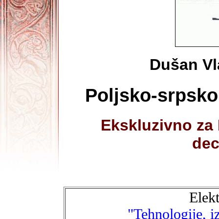
Dušan Vl
Poljsko-srpskoh
Ekskluzivno za 
dec
Elekt
"Tehnologije, i