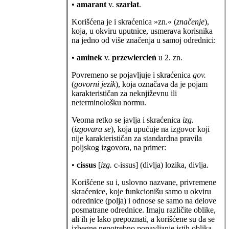
•
amarant
v.
szarłat
.
Korišćena je i skraćenica »zn.« (
značenje
),
koja, u okviru uputnice, usmerava korisnika
na jedno od više značenja u samoj odrednici:
•
aminek
v.
przewiercień
u 2. zn.
Povremeno se pojavljuje i skraćenica
gov.
(
govorni jezik
), koja označava da je pojam
karakterističan za neknjiževnu ili
neterminološku normu.
Veoma retko se javlja i skraćenica
izg.
(
izgovara se
), koja upućuje na izgovor koji
nije karakterističan za standardna pravila
poljskog izgovora, na primer:
•
cissus
[
izg.
c-issus] (divlja)
lozika, divlja.
Korišćene su i, uslovno nazvane, privremene
skraćenice, koje funkcionišu samo u okviru
odrednice (polja) i odnose se samo na delove
posmatrane odrednice. Imaju različite oblike,
ali ih je lako prepoznati, a korišćene su da se
izbegne nepotrebno ponavljanje istih oblika,