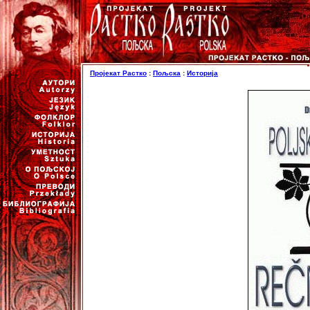
Пројекат Растко
:
Пољска
:
Историја