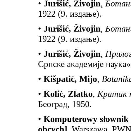
•
Jurišić, Živojin
,
Ботани
1922 (9. издање).
•
Jurišić, Živojin
,
Ботани
1922 (9. издање).
•
Jurišić, Živojin
,
Прилог
Српске академије наука»
•
Kišpatić, Mijo
,
Botanika
•
Kolić, Zlatko
,
Кратак 
Београд, 1950.
•
Komputerowy słownik j
obcych]
, Warszawa, PWN,