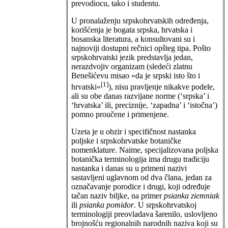
prevodiocu, tako i studentu.
U pronalaženju srpskohrvatskih određenja,
korišćenja je bogata srpska, hrvatska i
bosanska literatura, a konsultovani su i
najnoviji dostupni rečnici opšteg tipa. Pošto
srpskohrvatski jezik predstavlja jedan,
nerazdvojiv organizam (sledeći zlatnu
Benešićevu misao »da je srpski isto što i
[1]
hrvatski«
), nisu pravljenje nikakve podele,
ali su obe danas razvijane norme (‘srpska’ i
‘hrvatska’ ili, preciznije, ‘zapadna’ i ‘istočna’)
pomno proučene i primenjene.
Uzeta je u obzir i specifičnost nastanka
poljske i srpskohrvatske botaničke
nomenklature. Naime, specijalizovana poljska
botanička terminologija ima drugu tradiciju
nastanka i danas su u primeni nazivi
sastavljeni uglavnom od dva člana, jedan za
označavanje porodice i drugi, koji određuje
tačan naziv biljke, na primer
psianka ziemniak
ili
psianka pomidor
. U srpskohrvatskoj
terminologiji preovladava šarenilo, uslovljeno
brojnošću regionalnih narodnih naziva koji su