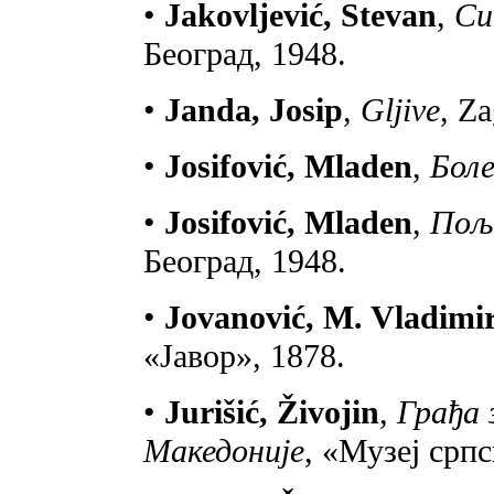
•
Jakovljević, Stevan
,
Си
Београд, 1948.
•
Janda, Josip
,
Gljive
, Z
•
Josifović, Mladen
,
Боле
•
Josifović, Mladen
,
Пољ
Београд, 1948.
•
Jovanović, M. Vladimi
«Јавор», 1878.
•
Jurišić, Živojin
,
Грађа 
Македоније
, «Музеј српс