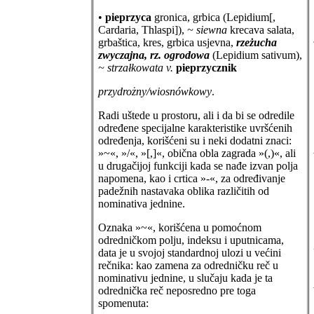
•
pieprzyca
gronica, grbica (Lepidium[,
Cardaria, Thlaspi]),
~ siewna
krecava salata,
grbaštica, kres, grbica usjevna,
rzeżucha
zwyczajna, rz. ogrodowa
(Lepidium sativum),
~ strzałkowata v.
pieprzycznik
przydrożny/wiosnówkowy
.
Radi uštede u prostoru, ali i da bi se odredile
određene specijalne karakteristike uvršćenih
određenja, korišćeni su i neki dodatni znaci:
»~«, »/«, »[,]«, obična obla zagrada »(,)«, ali
u drugačijoj funkciji kada se nađe izvan polja
napomena, kao i crtica »-«, za određivanje
padežnih nastavaka oblika različitih od
nominativa jednine.
Oznaka »~«, korišćena u pomoćnom
odredničkom polju, indeksu i uputnicama,
data je u svojoj standardnoj ulozi u većini
rečnika: kao zamena za odredničku reč u
nominativu jednine, u slučaju kada je ta
odrednička reč neposredno pre toga
spomenuta: