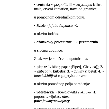
•
centuria
~ pospolita
ili
~ zwyczajna
kičica
mala, crveni kantarion, trava od groznice,
u pomoćnom odredničkom polju,
• žižole ·
jujuba (szydlica ~)
,
u okviru indeksa i
•
ożankowy
przetacznik ~ v.
przetacznik
~
u slučaju uputnice.
Znak »/« je korišćen u uputnicama:
•
pieprz 1.
biber, papar (Piper[, Chavica]);
2.
~ kubeba v.
kubeba
;
3.
~ żuwny v.
betel
;
4.
~
turecki/chilijski v.
papryka
roczna
,
u okviru pomoćnog polja određenja:
•
rdestówka
~ powojowata
slak, dvornik
poponac, vijušac,
rdest
powojowaty/powojowy
,