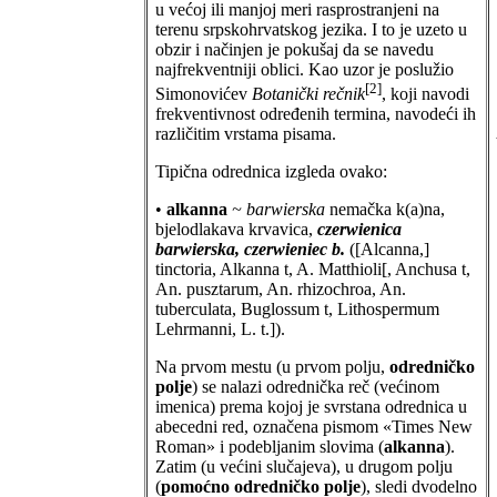
u većoj ili manjoj meri rasprostranjeni na
terenu srpskohrvatskog jezika. I to je uzeto u
obzir i načinjen je pokušaj da se navedu
najfrekventniji oblici. Kao uzor je poslužio
[2]
Simonovićev
Botanički rečnik
, koji navodi
frekventivnost određenih termina, navodeći ih
različitim vrstama pisama.
Tipična odrednica izgleda ovako:
•
alkanna
~ barwierska
nemačka
k(a)na,
bjelodlakava krvavica,
czerwienica
barwierska, czerwieniec b.
([Alcanna,]
tinctoria, Alkanna t, A. Matthioli[, Anchusa t,
An. pusztarum, An. rhizochroa, An.
tuberculata, Buglossum t, Lithospermum
Lehrmanni, L. t.]).
Na prvom mestu (u prvom polju,
odredničko
polje
) se nalazi odrednička reč (većinom
imenica) prema kojoj je svrstana odrednica u
abecedni red, označena pismom «Times New
Roman» i podebljanim slovima (
alkanna
).
Zatim (u većini slučajeva), u drugom polju
(
pomoćno odredničko polje
), sledi dvodelno