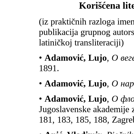
Korišćena lit
(iz praktičnih razloga imen
publikacija grupnog autors
latiničkoj transliteraciji)
•
Adamović, Lujo
,
О вег
1891.
•
Adamović, Lujo
,
О нар
•
Adamović, Lujo
,
О фло
Jugoslavenske akademije z
181, 183, 185, 188, Zagre