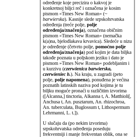
određenje koje precizira o kakvoj je
konkretnoj biljci reč i označena je kosim
pismom »Times New Roman« (
~
barwierska
). Kasnije slede srpskohrvatska
određenja (treće polje,
polje
određenja/značenja
), označena običnim
pismom »Times New Roman« (nemačka
k(a)na, bjelodlakava krvavica). Sledeće u nizu
je određenje (četvrto polje,
pomoćno polje
određenja/značenja
) pod kojim je data biljka
takođe poznata u poljskom jeziku i dato je
pismom »Times New Roman« podebljanim i
u kurzivu (
czerwienica barwierska,
czerwieniec b.
). Na kraju, u zagradi (peto
polje,
polje napomena
), ponuđena je većina
poznatih latinskih naziva pod kojima je tu
biljku moguće pronaći u različitim izvorima
([Alcanna,] tinctoria, Alkanna t, A. Matthioli[,
Anchusa t, An. pusztarum, An. rhizochroa,
An. tuberculata, Buglossum t, Lithospermum
Lehrmanni, L. t.]).
U slučaju da (po nekim izvorima)
srpskohrvatska određenja poseduju
frekventniji i manje frekventan oblik, ona se