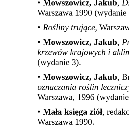
•
Mowszowicz, Jakub
,
Dz
Warszawa 1990 (wydanie 
•
Rośliny trujące
, Warsza
•
Mowszowicz, Jakub
,
Pr
krzewów krajowych i akl
(wydanie 3).
•
Mowszowicz, Jakub
, B
oznaczania roślin lecznicz
Warszawa, 1996 (wydanie
•
Mała księga ziół
, redak
Warszawa 1990.