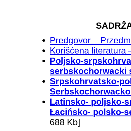
SADRŽA
Predgovor – Przed
Korišćena literatura 
Poljsko-srpskohrvat
serbskochorwacki s
Srpskohrvatsko-pol
Serbskochorwacko-
Latinsko- poljsko-
Łacińsko- polsko-
688 Kb]