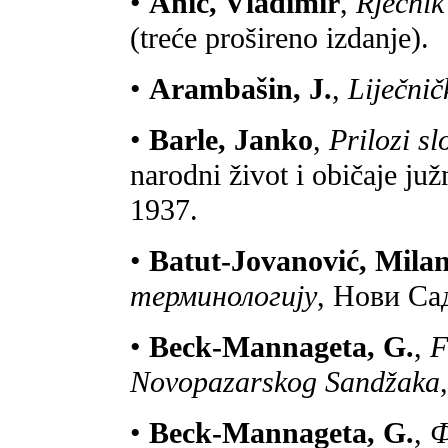
•
Anić, Vladimir
,
Rječnik
(treće prošireno izdanje).
•
Arambašin, J.
,
Liječnič
•
Barle, Janko
,
Prilozi s
narodni život i običaje j
1937.
•
Batut-Jovanović, Mila
терминологију
, Нови Са
•
Beck-Mannageta, G.
,
F
Novopazarskog Sandžaka
•
Beck-Mannageta, G.
,
Ф