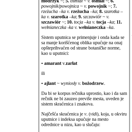
modrzyk
~
;
5.
ośmiał ~ v.
ośmiał
~
;
6.
powojnik/powojnica ~ v.
powojnik
~
;
7.
rzeżucha –ka v.
rzeżucha
–ka
;
8.
szarotka –
ka v.
szarotka
–ka
;
9.
szczawiór ~ v.
szczawiór
~
;
10.
tocja –ka v.
tocja
–ka
;
11.
wełnianeczka -ka v.
wełnianeczka
–ka
.
Sistem uputnica se primenjuje i onda kada se
sa manje korišćenog oblika upućuje na onaj
opšteprihvaćen od strane botaničke norme,
kao u uputnici:
•
amarant
v.
zarłat
ili
•
ajlant
~ wyniosły v.
bożodrzew
.
Da bi se korpus rečnika uprostio, kao i da sam
rečnik ne bi zauzeo previše mesta, uveden je
sistem skraćenica i znakova.
Najčešća skraćenica je
v
. (
vidi
), koja, u okviru
uputnice i indeksa upućuje na mesto
odrednice u nizu, kao u slučaju: