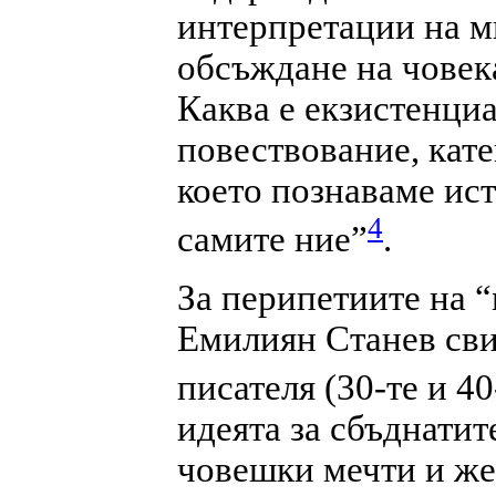
интерпретации на м
обсъждане на човека
Каква е екзистенци
повествование, кате
което познаваме ист
4
самите ние”
.
За перипетиите на “
Емилиян Станев сви
писателя (30-те и 40-
идеята за сбъднатит
човешки мечти и же