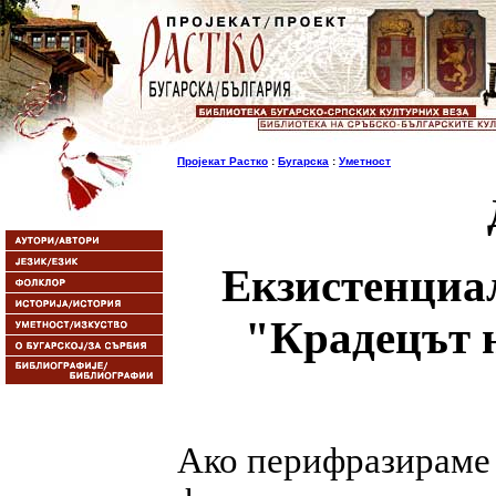
Пројекат Растко
:
Бугарска
:
Уметност
Екзистенциал
"Крадецът 
Ако перифразираме 