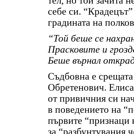
тел, но той зачита 
себе си. “Крадецът”
градината на полко
“Той беше се нахран
Прасковите и грозд
Беше върнал откр
Съдбовна е срещата
Обретенович. Елисав
от привичния си нач
в поведението на “п
първите “признаци 
за “разбунтувания ч