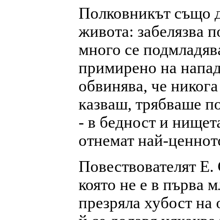
Полковникът също д
живота: забелязва п
много се подмладява
примирено на нападк
обвинява, че никога
казваш, трябваше по
- в бедност и нищета
отнемат най-ценното
Повествователят Е. 
която не е в първа 
презряла хубост на 