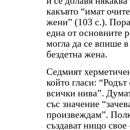
й се долавя някаква
какъвто “имат очите
жени” (103 с.). Пор
една от основните р
могла да се впише в
бездетна жена.
Седмият херметиче
който гласи: “Родът
всички нива”. Думат
със значение “зачев
произвеждам”. Полк
създават нищо свое 