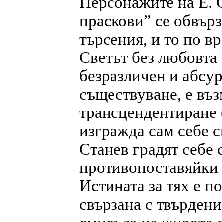
Персонажите на Е. 
праскови” се обвър
търсения, и то по в
Светът без любовта 
безразличен и абсур
съществуване, е въ
трансцендентиране 
изгражда сам себе си
Станев градят себе 
противопоставяйки с
Истината за тях е п
свързана с твърдени