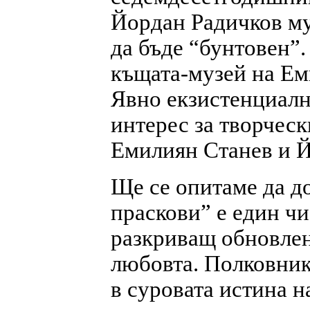
Йордан Радичков му
да бъде “бунтовен”
къщата-музей на Ем
Явно екзистенциалн
интерес за творческ
Емилиян Станев и Й
Ще се опитаме да д
праскови” е един ч
разкриващ обновлен
любовта. Полковник
в суровата истина н