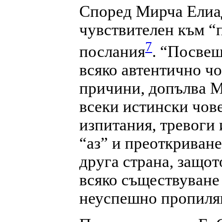
Според Мирча Елиад
чувствителен към “
7
послания
. “Посвещ
всяко автентично ч
причини, допълва М.
всеки истински чов
изпитания, тревоги 
“аз” и преоткриване
друга страна, защот
всяко съществуване
неуспешно пропиля