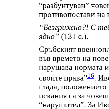
“разбунтуван” човек
противопостави на в
“Безгрижно?! С теб
ядно”
(131 с.).
Сръбският военнопл
във времето на пове
нарушава нормата и
16
своите права”
. Ив
глада, положението
искания са за човеш
“нарушител”. За Ив