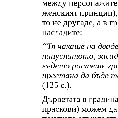
между персонажите 
женският принцип), 
то не другаде, а в 
насладите:
“Тя чакаше на двад
напуснатото, засад
където растеше гра
престана да бъде т
(125 с.).
Дърветата в градина
праскови) можем да