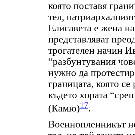
която поставя грани
тел, патриархалният
Елисавета е жена на
представляват прео
трогателен начин Ив
“разбунтувания чове
нужно да протестира
границата, която се 
където хората “срещ
17
(Камю)
.
Военнопленникът не