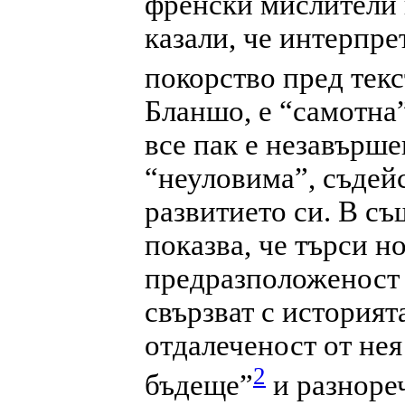
френски мислители 
казали, че интерпре
покорство пред текс
Бланшо, е “самотна
все пак е незавърше
“неуловима”, съдей
развитието си. В с
показва, че търси н
предразположеност 
свързват с историят
отдалеченост от нея
2
бъдеще”
и разноре