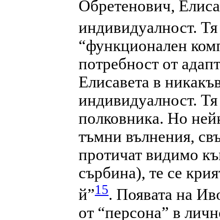
Обретенович, Елиса
индивидуалност. Тя
“функционален комп
потребност от адапт
Елисавета в никакъв
индивидуалност. Тя
полковника. Но ней
тъмни вълнения, свъ
протичат видимо къ
сърбина), те се кри
15
й”
. Появата на И
от “персона” в личн