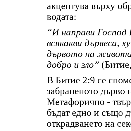
акцентува върху обр
водата:
“И направи Господ 
всякакви дървеса, ху
дървото на живота 
добро и зло”
(Битие,
В Битие 2:9 се спом
забраненото дърво н
Метафорично - твър
бъдат едно и също д
открадването на сек