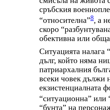
смисъла на живота с
сръбския военноплен
8
“относителна”
, а 
скоро “разбунтувана
обективна или обща
Ситуацията налага 
дълг, който няма ни
патриархалния бълга
всеки човек дължи н
екзистенциалната фо
“ситуационна” или 
“бунта” на персона