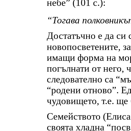
небе” (101 с.):
“Тогава полковникъ
Достатъчно е да си
новопосветените, з
имащи форма на морс
погълнати от него, 
следователно са “мъ
“родени отново”. Ед
чудовището, т.е. ще
Семейството (Елисав
своята хладна “пос