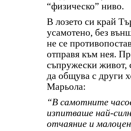
“физическо” ниво.
В лозето си край Т
усамотено, без вън
не се противопостав
отправя към нея. П
съпружески живот, 
да общува с други х
Марьола:
“В самотните часов
изпитваше най-силн
отчаяние и малоцен