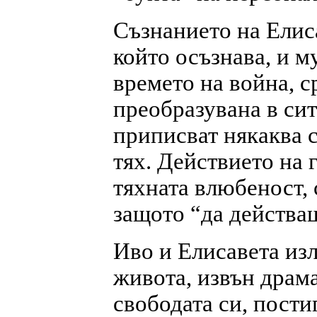
Съзнанието на Елис
който осъзнава, и му
времето на война, с
преобразуванa в сит
приписват някаква с
тях. Действието на 
тяхната влюбеност, 
защото “да действаш
Иво и Елисавета изл
живота, извън драм
свободата си, пости