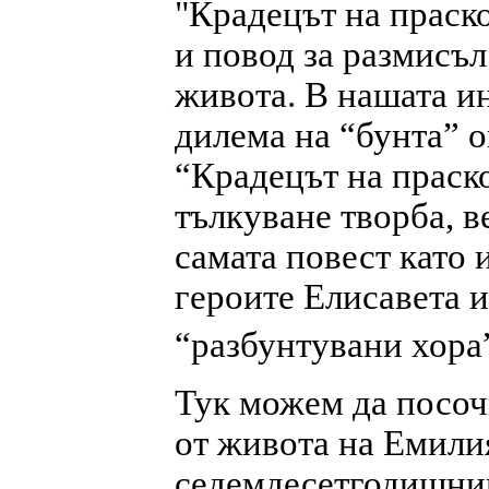
"Крадецът на праск
и повод за размисъл
живота. В нашата и
дилема на “бунта” о
“Крадецът на праско
тълкуване творба, в
самата повест като 
героите Елисавета 
“разбунтувани хора
Тук можем да посоч
от живота на Емили
седемдесетгодишнин