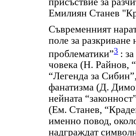
присъствие за разчи
Емилиян Станев "Кр
Съвременният нарат
поле за разкриване 
3
проблематики”
: з
човека (Н. Райнов, 
“Легенда за Сибин”,
фанатизма (Д. Димо
нейната “законност
(Ем. Станев, “Краде
именно повод, окол
надграждат символн