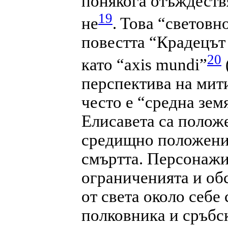
понякога отъждеств
19
не
.
Това “световно
повестта “Крадецът
20
като “axis mundi”
перспектива на мит
често е “средна зем
Елисавета са положе
средищно положени
смъртта. Персонажи
ограниченията и обс
от света около себе 
полковника и сръбс