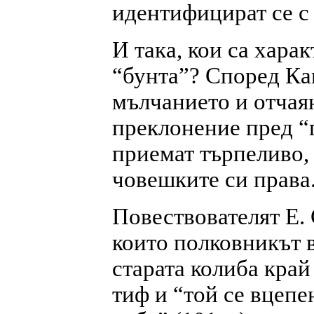
идентифицират се с 
И така, кои са хара
“бунта”? Според Ка
мълчанието и отчая
преклонение пред “
приемат търпеливо, 
човешките си права
Повествователят Е.
които полковникът в
старата колиба край
тиф и “той се вцеп