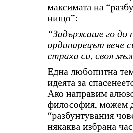
максимата на “разб
нищо”:
“Задържаше го до 
ординарецът вече си
страха си, своя мъ
Една любопитна тема
идеята за спасенеет
Ако направим алюзо
философия, можем 
“разбунтувания чове
някаква избрана част