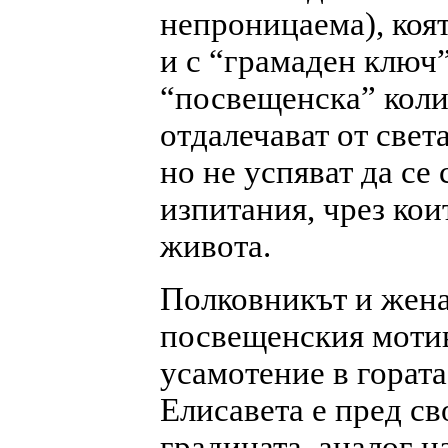
непроницаема), коят
и с “грамаден ключ”
“посвещенска” коли
отдалечават от света
но не успяват да се
изпитания, чрез кои
живота.
Полковникът и жена 
посвещенския мотив
усамотение в гората
Елисавета е пред св
градината, аналог на