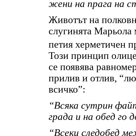
жени на прага на 
Животът на полковн
слугинята Марьола 
петия херметичен п
Този принцип олице
се появява равномер
прилив и отлив, “лю
всичко”:
“Всяка сутрин фай
града и на обед го
“Всеки следобед ме