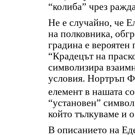
“колиба” чрез ражда
Не е случайно, че Е
на полковника, обгр
градина е вероятен 
“Крадецът на праско
символизира взаимн
условия. Нортръп Фр
елемент в нашата с
“установен” символ
който тълкуваме и о
В описанието на Еде