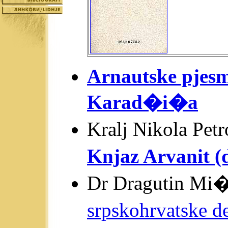
Arnautske pjesm
Karad�i�a
Kralj Nikola Pe
Knjaz Arvanit (
Dr Dragutin M
srpskohrvatske 