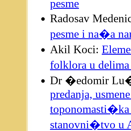
pesme
Radosav Medeni
pesme i na�a na
Akil Koci:
Eleme
folklora u delim
Dr �edomir L
predanja, usmene 
toponomasti�ka 
stanovni�tvo u A