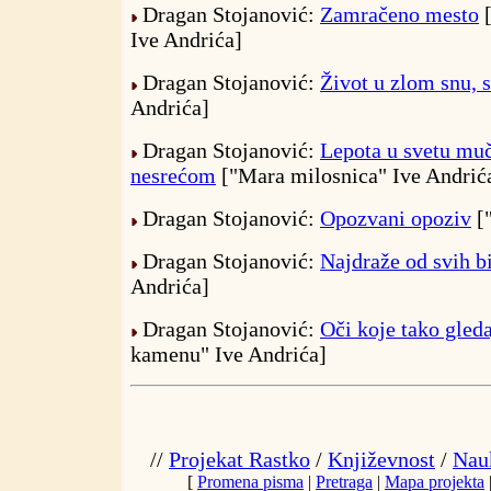
Dragan Stojanović:
Zamračeno mesto
[
Ive Andrića]
Dragan Stojanović:
Život u zlom snu, 
Andrića]
Dragan Stojanović:
Lepota u svetu mu
nesrećom
["Mara milosnica" Ive Andrić
Dragan Stojanović:
Opozvani opoziv
["
Dragan Stojanović:
Najdraže od svih b
Andrića]
Dragan Stojanović:
Oči koje tako gled
kamenu" Ive Andrića]
//
Projekat Rastko
/
Književnost
/
Nauk
[
Promena pisma
|
Pretraga
|
Mapa projekta