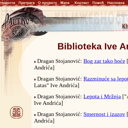
Biblioteka Ive A
Dragan Stojanović:
Bog zar tako hoće
[
Andrića]
Dragan Stojanović:
Razminuće sa lep
Latas" Ive Andrića]
Dragan Stojanović:
Lepota i Mržnja
["
Ive Andrića]
Dragan Stojanović:
Smernost i izazov
[
Andrića]