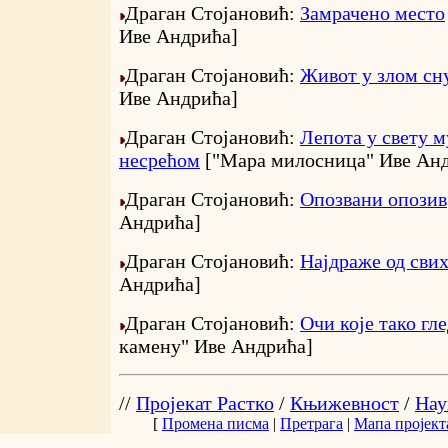
Драган Стојановић:
Замрачено место
Иве Андрића]
Драган Стојановић:
Живот у злом сну
Иве Андрића]
Драган Стојановић:
Лепота у свету 
несрећом
["Мара милосница" Иве Ан
Драган Стојановић:
Опозвани опозив
Андрића]
Драган Стојановић:
Најдраже од свих
Андрића]
Драган Стојановић:
Очи које тако гле
камену" Иве Андрића]
//
Пројекат Растко
/
Књижевност
/
Нау
[
Промена писма
|
Претрага
|
Мапа пројект