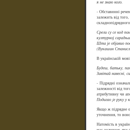
я не знаю кого.
- Обставинні речен
залежить від того
складнопідрядного
Срели су се код п
културној сарадњ
Шта је објавио по
(Вукашин Станисл
В українській мові
Будеш, батьку, па
Завітай навесні, с
- Підрядні означал
залежності від то
атрибутивну чи ап
Подигао jе руку у 
Якщо ж підрядне о
уточнення, то воно
Натомість в україн
має значення, яку