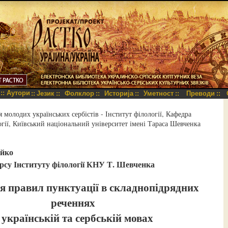
::
Аутори
::
Језик
::
Фолклор
::
Историја
::
Уметност
::
Преводи
::
молодих українських сербістів - Інститут філології, Кафедра
огії, Київський національний університет імені Тараса Шевченка
йко
урсу Інституту філології КНУ Т. Шевченка
я правил пунктуації в складнопідрядних
реченнях
 українській та сербській мовах