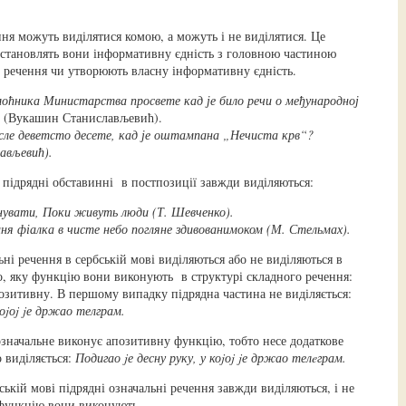
ня можуть виділятися комою, а можуть і не виділятися. Це
, становлять вони інформативну єдність з головною частиною
 речення чи утворюють власну інформативну єдність.
омоћника Министарства просвете кад је било речи о међународној
и
(Вукашин Станислављевић).
сле деветсто десете, кад је оштампана „Нечиста крв“?
ављевић).
 підрядні обставинні в постпозиції завжди виділяються:
нувати, Поки живуть люди (Т. Шевченко).
иня фіалка в чисте небо погляне здивованимоком (М. Стельмах).
ьні речення в сербській мові виділяються або не виділяються в
го, яку функцію вони виконують в структурі складного речення:
озитивну. В першому випадку підрядна частина не виділяється:
коjоj jе држао телграм.
значальне виконує апозитивну функцію, тобто несе додаткове
 виділяється:
Подигао jе десну руку, у коjоj jе држао телeграм.
ській мові підрядні означальні речення завжди виділяються, і не
 функцію вони виконують.