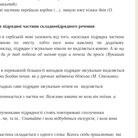
ављевић).
ві частини перейшли кордон (…), минуло вже кілька днів (О.
я підрядної частини складнопідрядного речення
:
 в сербській мові залежить від того, наскільки підрядна частини
овною по змісту, тобто несе вона важливу чи додаткову
клад, підрядне з’ясувальне ніколи не виділяється комою:
А за њу
 да је тад побегла од његове куци и почела да проси (Вукашин
 в переважній більшості випадків підрядне зясувальне виділяється
но Богдан почув, як у гречках задзвеніла бджола (М. Стельмах).
падках саме підрядне зясувальне нічим не виділяється:
починається з частки не:
Важливо взнати не коли він поїхав, а
лучниками підрядності стоять повторювані сполучники
..чи, та ін.:
Спитайте і коли відбудеться екскурсія, і коли вона
астина складається з одного слова:
Когось сюди пришлютью, та