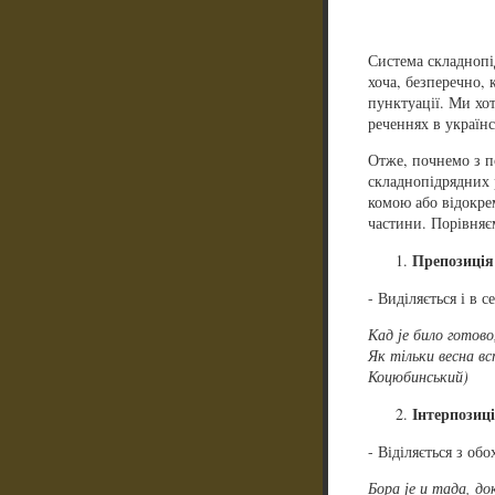
Система складнопід
хоча, безперечно, 
пунктуації. Ми хо
реченнях в українс
Отже, почнемо з п
складнопідрядних р
комою або відокрем
частини. Порівняє
Препозиція
- Виділяється і в с
Кад је било готов
Як тільки весна вс
Коцюбинський)
Інтерпозиц
- Віділяється з обо
Бора је и тада, до