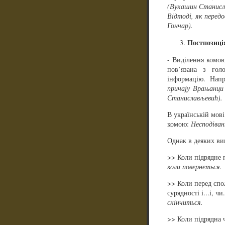
(Вукашин Станисл
Відтоді, як передо
Гончар).
Постпозиці
- Виділення комою
пов’язана з гол
інформацію. Напри
причају Врањанци
Станислављевић).
В українській мові
комою:
Несподіван
Однак в деяких ви
>> Коли підрядне 
коли повернеться.
>> Коли перед спо
сурядності і...і, чи.
скінчиться.
>> Коли підрядна ч