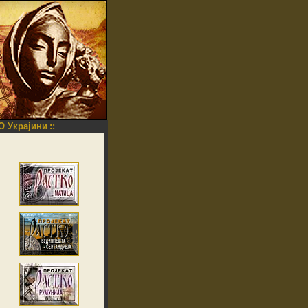
O Украјини
::