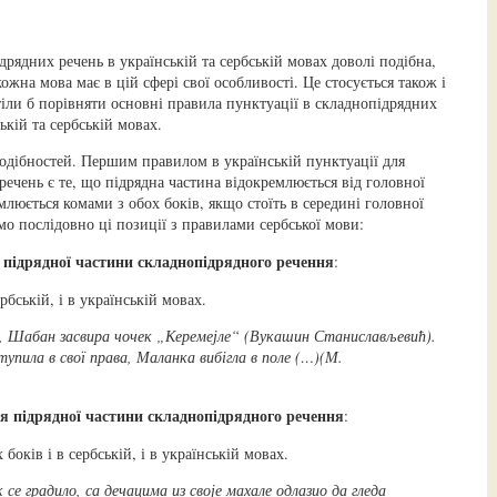
рядних речень в українській та сербській мовах доволі подібна,
кожна мова має в цій сфері свої особливості. Це стосується також і
тіли б порівняти основні правила пунктуації в складнопідрядних
ькій та сербській мовах.
одібностей. Першим правилом в українській пунктуації для
ечень є те, що підрядна частина відокремлюється від головної
люється комами з обох боків, якщо стоїть в середині головної
мо послідовно ці позиції з правилами сербської мови:
 підрядної частини складнопідрядного речення
:
ербській, і в українській мовах.
о, Шабан засвира чочек „Керемејле“ (Вукашин Станислављевић).
тупила в свої права, Маланка вибігла в поле (…)(М.
ія підрядної частини складнопідрядного речення
:
х боків і в сербській, і в українській мовах.
к се градило, са дечацима из своје махале одлазио да гледа