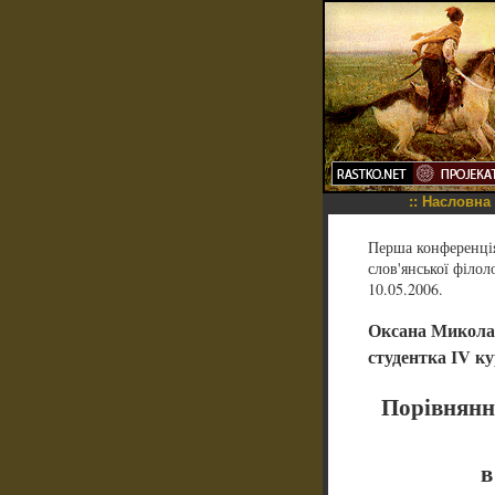
::
Насловна
Перша конференція 
слов'янської філол
10.05.2006.
Оксана Микола
студентка ІV к
Порівнянн
в