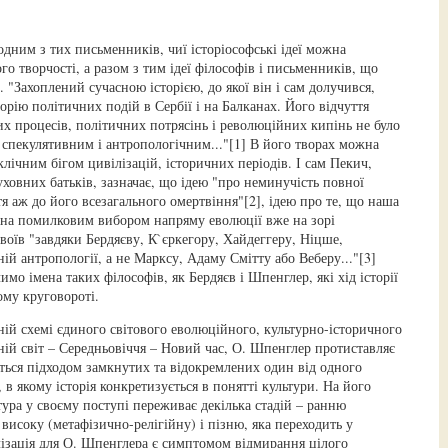
дним з тих письменників, чиї історіософські ідеї можна
го творчості, а разом з тим ідеї філософів і письменників, що
 "Захоплений сучасною історією, до якої він і сам долучився,
орію політичних подій в Сербії і на Балканах. Його відчуття
них процесів, політичних потрясінь і революційних кипінь не було
 спекулятивним і антропологічним..."[1] В його творах можна
клічним бігом цивілізацій, історичних періодів. І сам Пекич,
ховних батьків, зазначає, що ідею "про неминучість повної
тя аж до його всезагального омертвіння"[2], ідею про те, що наша
зана помилковим вибором напряму еволюції вже на зорі
асвоїв "завдяки Бердяєву, К`єркегору, Хайдеггеру, Ніцше,
ій антропології, а не Марксу, Адаму Смітту або Веберу..."[3]
имо імена таких філософів, як Бердяєв і Шпенглер, які хід історії
ому круговороті.
ній схемі єдиного світового еволюційного, культурно-історичного
ній світ – Середньовіччя – Новий час, О. Шпенглер протиставляє
ється підходом замкнутих та відокремлених один від одного
 в якому історія конкретизується в понятті культури. На його
ура у своєму поступі переживає декілька стадій – ранню
високу (метафізично-релігійну) і пізню, яка переходить у
лізація для О. Шпенглера є симптомом відмирання цілого