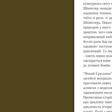
культурного світу 
Шпенглер знаходить
надлишок техніки,
тобто ті риси, ті і
Шпенглера, Пекич 
природою у нього 
зрештою, чого очі
неправильний вибі
безліч разів йде п
однаково: наступає
цивілізацій. Та л
- навіть перше кол
закладається наше 
до атомної бомби. 
"Новий Єрусалим" 
загибелі матеріалі
простежити певну 
аспектах з моделлю
зараховувати письм
Прочитання історі
про циклічну зміну
циклічність істор
історії. Події у тв