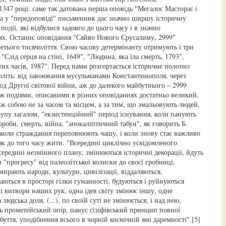
347 році: саме так датована перша оповідь "Мегалос Масторас і
 Та у "передоповіді" письменник дає значно ширшу історичну
події, які відбулися задовго до цього часу і в значно
ях. Останнє оповідання "Сяйво Нового Єрусалиму, 2999"
етього тисячоліття. Свою часову детермінанту отримують і три
"Слід серця на стіні, 1649", "Людина, яка їла смерть, 1793",
их часів, 1987". Перед нами розгортається історичне полотно
толіть: від завоювання мусульманами Константинополя, через
іод Другої світової війни, аж до далекого майбутнього – 2999
ж подіями, описаними в різних оповіданнях достатньо великий,
між собою не за часом та місцем, а за тим, що змальовують людей,
рупу загалом, "екзистенційний" період існування, коли панують
ороби, смерть, війна, "апокаліптичний табун", як говорить Б.
, коли страждання переповнюють чашу, і коли знову стає важливо
як до того часу жити. "Всередині циклічно усвідомленого
середині незмінного плану, змінюються історичні декорації, йдуть
 "прогресу" від палеолітської колиски до своєї гробниці,
ирають народи, культури, цивілізації, віддаляються,
ються в просторі гілки гуманності, будуються і руйнуються
і витвори наших рук, одна ідея світу змінює іншу, одне
людська доля, (...), по своїй суті не змінюється, і над нею,
ь прометейський опір, панує сізіфівський принцип повної
абуття, уподібнення всього в чорній космічній ямі даремності".[5]