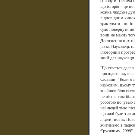
спробу Б. Пекича п
що історія – це не
кожна людська дум
відповідним чином
трактувати і по-ін
було повернути до 
вони не мають тог
Досягнення цих цін
раєм. Науковець н
ілюзорний прогрес
який для науковця
Що стається далі з
приходить науковец
словами: "Коли я 
науковим, цьому ту
знайшов біля скеле
не пісня, тим біль
роботою почуваю с
неї людей тією піс
що далі буде з люд
людей, нових Ново
житимемо з пацюка
Єрусалиму, 2999".