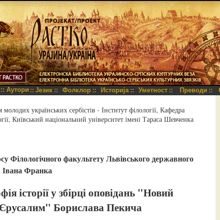
::
Аутори
::
Језик
::
Фолклор
::
Историја
::
Уметност
::
Преводи
::
молодих українських сербістів - Інститут філології, Кафедра
огії, Київський національний університет імені Тараса Шевченка
рсу Філологічного факультету Львівського державного
. Івана Франка
фія історії у збірці оповідань "Новий
Єрусалим" Борислава Пекича