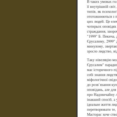
В таких умовах го
її внутрішній світ,
типів, як психолог
ототожнюються з п
цих людей. Це еле
чотирьох оповідях
страждання, хвороб
"1999" Б. Пекича, 
Єрусалиму, 2999" 
минулому, звертаю
зросло людство, в
Таку нівеляцію мо
Єрусалим" парадигм
має історичного п
собі знання людств
міфологічної свід
до розв`язання кул
оповідань, але для
про Надзвичайну л
інакший спосіб, а
ідеальне життя люд
перетворювати те, 
Масторас хоче ств