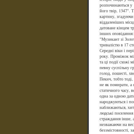
розпочинаються у 1
його твір, 1347".
картину, згадуючи 
віддаленіших місц
датоване кінцем тр
інших оповідання: 
"Музикант зі Золот
тривалістю в 17 с
Середні віки і пер
року. Проміжок мі
та ці події схожі 
певну суспільну г
голод, пошесті, хв
Пекич, тобто тоді
не як помирати, а 
статичного часу, в
одна за одною дати
народжуються і пом
наближаються, хита
людські поселення 
страждання інше, а 
незважаючи на вес
беззмістовності, з