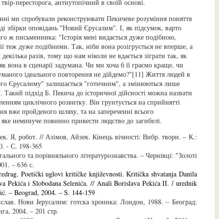
 твір-пересторога, антиутопічний в своїй основі.
нні ми спробували реконструювати Пекичеве розуміння поняття
аді збірки оповідань "Новий Єрусалим". І, як підсумок, варто
ого ж письменника: "Історія мені видається дуже подібною,
ії теж дуже подібними. Так, ніби вона розігрується не вперше, а
 декілька разів, тому що нам ніколи не вдається зіграти так, як
 як вона в сценарії задумана. Чи ми хоча б її граємо краще, чи
думаного ідеального повторення не дійдемо?"[11] Життя людей в
го Єрусалиму" залишається "готичним", а змінюються лише
ї. Такий підхід Б. Пекича до історичної дійсності можна назвати
ленням циклічного розвитку. Він грунтується на сприйнятті
ння вже пройденого шляху, та на запереченні всього
, яке неминуче повинно привести людство до загибелі.
к. Я, робот. // Азімов, Айзек. Кінець вічності: Вибр. твори. – К.:
. - С. 198-365
ального та порівняльного літературознавства. – Чернівці: "Золоті
01. – 636 с.
redrag. Poetički uglovi kritičke književnosti. Kritička shvatanja Danila
va Pekića i Slobodana Selenića. // Anali Borislava Pekića II. / urednik
ć. – Beograd, 2004. – S. 144-159
слав. Нови Jерусалим: готска хроника: Лондон, 1988. – Београд:
а, 2004. – 201 стр.