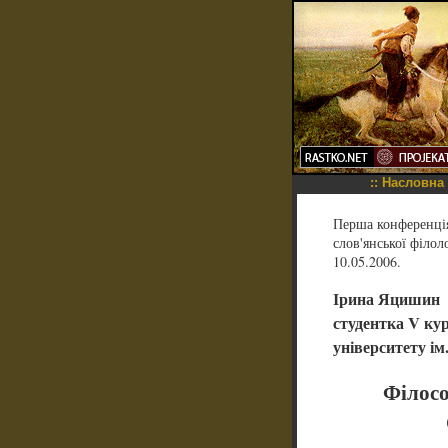
::
Насловна
Перша конференція 
слов'янської філол
10.05.2006.
Ірина Яцишин
студентка V ку
університету ім
Філосо