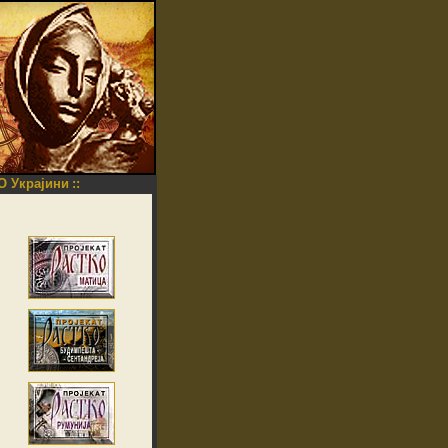
O Украјини
::