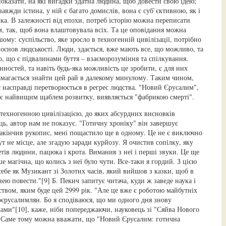
оказати, на які вигадки здатна людина, щоб довести свою ідею;
 завжди істина, у ній є багато домислів, вона є суб`єктивною, як і
ка. В залежності від епохи, потреб історію можна переписати
, так, щоб вона влаштовувала всіх. Та це оповідання можна
шому: суспільство, яке зросло в техногенній цивілізації, потрібно
основ людськості. Люди, здається, вже мають все, що можливо, та
о, що є підвалинами буття – взаєморозуміння та спілкування.
ностей, та навіть будь-яка можливість це зробити, є для них
амагається знайти цей рай в далекому минулому. Таким чином,
 насправді перетворюється в регрес людства. "Новий Єрусалим",
 є найвищим щаблем розвитку, виявляється "фабрикою смерті".
 техногенною цивілізацією, до яких абсурдних висновків
ь, автор нам не показує. "Готичну хроніку" він завершує
закінчив рукопис, мені пощастило ще в одному. Це не є виключно
т не місце, але згадую заради курйозу. Я очистив сопілку, яку
тів людини, пацюка і крота. Виманив з неї і перші звуки. Це ще
ше магічна, що колись з неї було чути. Все-таки я гордий. З цією
ебе як Музикант зі Золотих часів, який вийшов з казки, щоб в
нею повести."[9] Б. Пекич запитує читача, куди ж заведе наука і
ством, яким буде цей 2999 рік. "Але це вже є роботою майбутніх
єрусалимлян. Бо я сподіваюся, що ми одного дня знову
ми"[10], каже, ніби попереджаючи, науковець зі "Сяйва Нового
 Саме тому можна вважати, що "Новий Єрусалим: готична