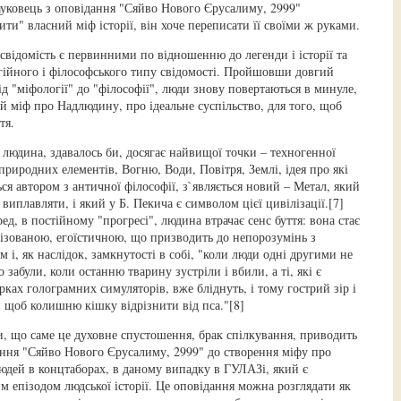
ауковець з оповідання "Сяйво Нового Єрусалиму, 2999"
ити" власний міф історії, він хоче переписати її своїми ж руками.
свідомість є первинними по відношенню до легенди і історії та
ігійного і філософського типу свідомості. Пройшовши довгий
ід "міфології" до "філософії", люди знову повертаються в минуле,
й міф про Надлюдину, про ідеальне суспільство, для того, щоб
тя.
 людина, здавалось би, досягає найвищої точки – техногенної
 природних елементів, Вогню, Води, Повітря, Землі, ідея про які
я автором з античної філософії, з`являється новий – Метал, який
виплавляти, і який у Б. Пекича є символом цієї цивілізації.[7]
ед, в постійному "прогресі", людина втрачає сенс буття: вона стає
лізованою, егоїстичною, що призводить до непорозумінь з
 і, як наслідок, замкнутості в собі, "коли люди одні другими не
о забули, коли останню тварину зустріли і вбили, а ті, які є
ках голограмних симуляторів, вже бліднуть, і тому гострий зір і
 щоб колишню кішку відрізнити від пса."[8]
 що саме це духовне спустошення, брак спілкування, приводить
ання "Сяйво Нового Єрусалиму, 2999" до створення міфу про
людей в концтаборах, в даному випадку в ГУЛАЗі, який є
м епізодом людської історії. Це оповідання можна розглядати як