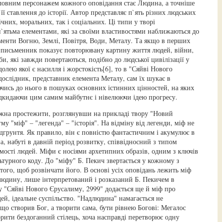
ловним персонажем кожного оповідання стає Людина, а точніше
 її ставлення до історії. Автор представляє п`ять різних людських
ічних, моральних, так і соціальних. Ці типи у творі
`ятьма елементами, які за своїми властивостями наближаються до
менти Вогню, Землі, Повітря, Води, Металу. Та якщо в перших
 письменник показує повторювану картину життя людей, війни,
и, які завжди повертаються, подібно до людської цивілізації у
долею якої є насилля і жорстокість[6], то в "Сяйві Нового
дослідник, представник елемента Металу, сам їх шукає в
чись до нього в пошуках основних істинних цінностей, на яких
ідкидаючи цим самим майбутнє і нівелюючи ідею прогресу.
жна простежити, розглянувши на прикладі твору "Новий
у "міф" – "легенда" – "історія". На відміну від легенди, міф не
ідгрунтя. Як правило, він є повністю фантастичним і акумулює в
а, набуті в давній період розвитку, співвідносний з типом
омості людей. Міфи є носіями архетипних образів, одним з ключів
ьтурного коду. До "міфу" Б. Пекич звертається у кожному з
 того, щоб розвінчати його. В основі усіх оповідань лежить міф
юдину, лише інтерпретований і розказаний Б. Пекичем в
 у "Сяйві Нового Єрусалиму, 2999" додається ще й міф про
ей, ідеальне суспільство. "Надлюдина" намагається не
що створив Бог, а творити сама, бути рівнею Богові: Мегалос
орити бездоганний стілець, хоча насправді перетворює одну