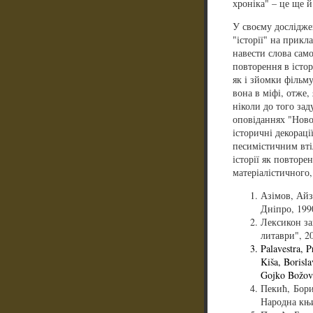
хроніка" – це ще й
У своєму дослідже
"історії" на прикл
навести слова сам
повторення в істор
як і зйомки фільму
вона в міфі, отже,
ніколи до того за
оповіданнях "Ново
історичні декораці
песимістичним вті
історії як повторе
матеріалістичного
Азімов, Айзе
Дніпро, 1990
Лексикон заг
литаври", 20
Palavestra, P
Kiša, Borisla
Gojko Božovi
Пекић, Бори
Народна књиг