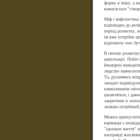
форму в іншу, а н
намагається "створ
Міф і міфологічна 
відповідно до рел
період розвитку, в
їм вже потрібен це
відновити сенс бут
В своєму розвитку
цивілізації. Побіч
ймовірно виводитьс
людство навчилося 
Та, рухаючись впер
занадто індивідуа
навколишнім світом
цікавляться, і давн
закритими в зоопар
знавцю потрібний,
Можна припустити,
науковця з оповід
"ідеальне життя" 
насправді жахливи