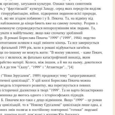
як організму, затухання культури. Ознаки таких симптомів
 у "фаустівській" культурі Заходу, серед яких передусім виділяє
 гіперурбанізацію, війни, підкорення людиною всієї природи,
деї, які ми згодом побачимо і у Б. Пекича. Та, на відміну від
наближення до кінця бачить вже на самому початку. Розрив з
неминуче супроводжується непорозумінням між людьми. Та,
кувати в майбутньому, якщо вже спочатку зроблений
р. В романі Борислава Пекича "1999" ("1999", 1984) людство
ротоптаним шляхом в надії змінити кінець. Та все завершується
 фатальний 1999 рік, коли в романі відбувається загибель
юди по-іншому не можуть жити: "В моєму уявленні, - каже Пекич,
есо з`являлося, як фатально катастрофічний винахід, яким
рабство матерії. Колесо, між іншим, а й ми на ньому, докотилося
А я до тем "Сказу", "1999" і "Атлантиди"..."[4]
("Нови Јерусалим", 1989) продовжує тему "запрограмованої
стичної цивілізації". У цій книзі Борислава Пекича можна
модель історичного розвитку, яка перегукується в певних
 історичної діалектики в творі "1999". Та не варто беззастережно
енника до якогось одного з історіософських підходів.
ї Б. Пекичем все-таки є дещо відмінним. Якщо "1999" – це роман
 цивілізацій, то в "Новому Єрусалимі" цивілізація лише одна, а
ичних змін полягає в постійному повторенні "готики" людської
орі, точніше події, пов`язані з життям Кір Ангелоса,