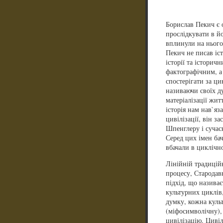
Борислав Пекич є о
прослідкувати в йо
вплинули на нього.
Пекич не писав іст
історії та історич
фактографічним, а
спостерігати за ци
називаючи своїх ду
матеріалізації жит
історія нам нав`я
цивілізації, він з
Шпенглеру і сучасн
Серед цих імен бач
вбачали в циклічн
Лінійній традицій
процесу, Стародав
підхід, що назива
культурних циклів,
думку, кожна культ
(міфосимволічну), 
цивілізацію. Циві