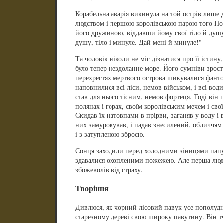
Корабельна аварія викинула на той острів лише
людством і першою королівською парою того Ново
його дружиною, віддавши йому свої тіло й душу
душу, тіло і минуле. Дай мені й минуле!"
Та чоловік ніколи не міг дізнатися про її істин
було тепер нездоланне море. Його сумніви зрост
перехрестях мертвого острова шикувалися фант
наповнилися всі ліси, немов військом, і всі вод
став для нього тісним, немов фортеця. Тоді він п
полянах і горах, своїм королівським мечем і св
Скидав їх натовпами в прірви, заганяв у воду і в
них замуровував, і падав знесилений, обличчям
і з затупленою зброєю.
Сонця заходили перед холодними зіницями папуг,
здавалися охопленими пожежею. Але перша люд
збожеволів від страху.
Творіння
Дивлюся, як чорний лісовий павук усе пополуд
старезному дереві свою широку павутину. Він тч