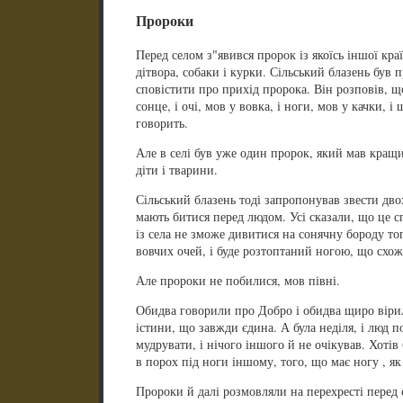
Пророки
Перед селом з"явився пророк із якоїсь іншої кра
дітвора, собаки і курки. Сільський блазень був пр
сповістити про прихід пророка. Він розповів, що
сонце, і очі, мов у вовка, і ноги, мов у качки, і
говорить.
Але в селі був уже один пророк, який мав кращи
діти і тварини.
Сільський блазень тоді запропонував звести двох
мають битися перед людом. Усі сказали, що це с
із села не зможе дивитися на сонячну бороду тог
вовчих очей, і буде розтоптаний ногою, що схож
Але пророки не побилися, мов півні.
Обидва говорили про Добро і обидва щиро вірил
істини, що завжди єдина. А була неділя, і люд п
мудрувати, і нічого іншого й не очікував. Хотів
в порох під ноги іншому, того, що має ногу , як у
Пророки й далі розмовляли на перехресті перед 