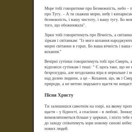
Море тобі говоритиме про Безмежність, небо – 
про Тугу. – А ти скажеш морю, небу і кипарисам
безмежність, і вашу чистоту, і вашу тугу. Бо мо
того, що обожнювала".
Зірки тобі говоритимуть про Вічність, а світанки
зіркам і світанкам: "Із мого кохання народжують
мирні світанки в горах. Бо ваша вічність і ваша 
кохання."
Вечірні сутінки говоритимуть тобі про Смерть, а
відповіси сутінкам і тиші: " Є щось таке, що не 
безрозсудна, але нездоланна віра в нереальне і н
над долею людини, а це – Кохання, що, як і Сме
природи, а не метою людського щастя чи нещаст
Пісня Христу
Ти залишишся самотнім на озері, на якому про
щастя – у бідності, а спасіння – в любові. Зникн
вимовлятиметься більше у церквах, і ніхто тебе 
до заходу співатимуть хори новому синові небес
нових людей.