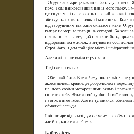
- Отруї його, жрице кохання, бо глузує з мене. 
пояс, і сім найкрасивіших пав із мого парку, і м
одягнути мені на голову паперовий ковпак і пов
збиткується з мого шолома і мого щита. Коли я
від зворушення, він один сміється з мене. Отруї 
галеру на морі та палаци на суходолі. Бо коли з
показати свою силу, щоб покарати його, проли
відібравши його жінок, відчуваю на собі погляд 
Отруї його, я дам тобі ціле місто і найкрасивіши
Але та жінка не вміла отруювати.
Тоді сатрап сказав:
- Обманюй його. Кажи йому, що ти жінка, яку пр
якоїсь далекої країни, де доброчесність пересліду
на нього своїми моторошними очима і покажи йо
снитиме тебе. Візьми свої туніки, і свої гривни
і він хотітиме тебе. Але не зупиняйся, обманюй
обманюй завжди.
І він помре від самої думки: чому нас обманюют
але й ті, кого ми любимо.
Байдужість