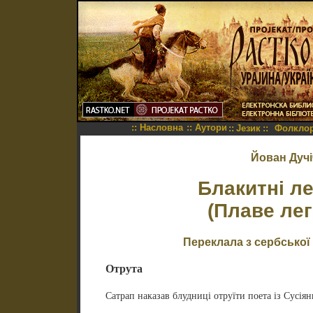
::
Насловна
::
Аутори
::
Језик
::
Фолкло
Йован Дучі
Блакитні ле
(Плаве лег
Переклала з сербської
Отрута
Сатрап наказав блудниці отруїти поета із Сусіян