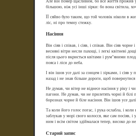
Але він помер щасливим, бо все життя прожив у 
більшою, ніж усі інші зірки: бо вона світила, хоч
ЇЇ сяйво було таким, що той чоловік ніколи в жи
ліс, ні про темну стежку.
Насіння
Він сіяв і співав, і сіяв, і співав. Він сіяв чорне
весняні вітри несли пахощі, і легкі квітневі дощ
після цього вкриється квітами і рум"яними пло
пояса і ліси до неба.
І він ішов усе далі за сонцем і зірками, і сіяв у 
назад і не знав більше дороги, щоб повернутися
Не думав, чи вітер не віднесе насіння у ріку і 
пагони. Не думав, чи не прилетять чорні й білі
борознах чорне й біле насіння. Він ішов усе далі, 
Та коли його голос погас, і рука ослабла, і кол
заблукав у морі свого колосся, яке сам посіяв, і 
ним і всім світом здіймалася тепер, високо до не
Старий запис