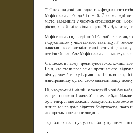
Тієї ночі на дзвіниці одного кафедрального соб
Мефістофель – блідий і німий. Його холодні мет
місто, заледеніле у якомусь страшному сні. Сот
рікою, в якій тліло кілька зірок. Ніч була холод
Мефістофель сидів грізний і блідий, так само, я
і Єрусалимом у часи їхнього занепаду. У темно
навколо нього височіли тонкі готичні церкви, у 
немічний Бог. Але Мефістофель не наважувався 
Чи, може, в ньому прокинувся голос колишньог
І він, хто стояв поза всім і проти всього, відчув
вічну, тиху й теплу Гармонію? Чи, навпаки, тіє
найстрашнішу оргію, свою найвеличнішу поему
Ні, нерухомий і німий, у холодній ночі без неба,
серце – порожнє і мале. У ньому не було більше
була тепер лише холодна Байдужість, мов зелене
пізнав те невідоме відчуття байдужости, якого ні
яке притаманне лише людині.
Тоді бог зла осягнув усю глибину приниження і