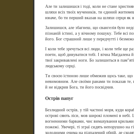
Але ти залишишся і тоді, коли не стане християн
шляхи всіх твоїх мучеників, ти єдиний житиме
юначе, бо ти перший вказав на шляхи серця як 
Залишишся, але збагнеш, що євангелія було недо
пізнаній істині, а у вічному пошуку. Тебе всі п
його. Бог страшний лише у передчутті і безмеж
І коли тебе зречуться всі люди, і коли тебе ще р
поети, щоб дивуватися тобі. І вічна Магдалена 
твої закривавлені ноги. Бо залишиться в пам"ят
людському серці.
Ти своєю істиною лише обмежив щось таке, що б
невимовним. Але своїми ранами ти показав те, щ
й не відкрив Бога, ти його посвідчив.
Острів папуг
Безлюдний острів, у тій частині моря, куди кора
острові сяють ліси, мов широкі пломені в небі. Ц
вогненними барвами, чиє вимахування крильми 
пожежі. Увечері, ті зграї сидять непорушно на гі
холодними очима на підпалений обрій, де сходят