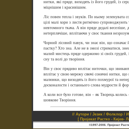
нитки, які пряде, виходять із його грудей, із сер
міцнішим і красивішим.
Ліс повен тепла і звуків. По ньому зеленувата со
цілі малі хори з листя ритмічно супроводжують 
невтомного ткача. А він пряде дедалі веселіше, 
нетерплячіше, вплітаючи у своє ткання незрозумі
Чорний лісовий павук, чи знає він, що означає 
пастку? Хто зна. Але не в змозі стриматися, зн
малий мистець пряде одержимо зі своїх грудей, 
сну та волі до творіння.
Він у своє прядиво вплітає ниточки, що звиваютьс
вплітає у свою мережу сяючі сонячні нитки, що п
малюнки, що виходять із його похмурої та непер
досконалости і останнього слова мудрости й фор
А коли все було готове, він – як Творець колись
шовкове Творіння.
//
Аутори
/
Језик
/
Фолклор
/
И
[ Пројекат Растко - Кијев- 
©1997-2006. Пројекат Раст