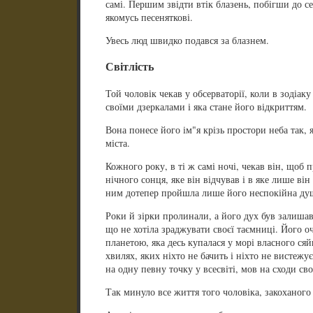
самі. Першим звідти втік блазень, побігши до 
якомусь песеняткові.
Увесь люд швидко подався за блазнем.
Світлість
Той чоловік чекав у обсерваторії, коли в зодіаку
своїми дзеркалами і яка стане його відкриттям.
Вона понесе його ім"я крізь простори неба так,
міста.
Кожного року, в ті ж самі ночі, чекав він, щоб 
нічного сонця, яке він відчував і в яке лише ві
ним дотепер пройшла лише його неспокійна ду
Роки й зірки пролинали, а його дух був залишав
що не хотіла зраджувати своєї таємниці. Його оч
планетою, яка десь купалася у морі власного сяй
хвилях, яких ніхто не бачить і ніхто не вистежує
на одну певну точку у всесвіті, мов на сходи св
Так минуло все життя того чоловіка, закоханого 