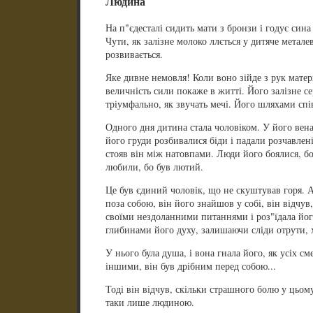
Людина
На п"єдесталі сидить мати з бронзи і годує си
Чути, як залізне молоко ллється у дитяче металев
розвивається.
Яке дивне немовля! Коли воно зійде з рук матер
величність сили покаже в житті. Його залізне се
тріумфально, як звучать мечі. Його шляхами сп
Одного дня дитина стала чоловіком. У його вена
його груди розбивалися біди і падали розчавлен
стояв він між натовпами. Люди його боялися, бо
любили, бо був лютий.
Це був єдиний чоловік, що не скуштував горя. Ал
поза собою, він його знайшов у собі, він відчу
своїми нездоланними питаннями і роз"їдала йог
глибинами його духу, залишаючи сліди отрути, х
У нього була душа, і вона гнала його, як усіх с
іншими, він був дрібним перед собою...
Тоді він відчув, скільки страшного болю у цьому:
таки лише людиною.