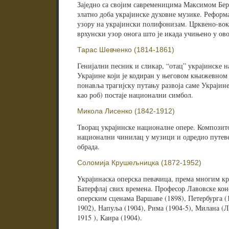
Заједно са својим савременицима Максимом Бе
златно доба украјинске духовне музике. Реформ
узору на украјински полифонизам. Црквено-вок
врхунски узор онога што је икада учињено у ово
Тарас Шевченко (1814-1861)
Генијални песник и сликар, “отац” украјинске н
Украјине који је кодиран у његовом књижевном 
понавља трагијску путању развоја саме Украјине
као роб) постаје национални симбол.
Микола Лисенко (1842-1912)
Творац украјинске националне опере. Композито
национални чинилац у музици и одредио путеве
обрада.
Соломија Крушељницка (1872-1952)
Украјинаска оперска певачица, према многим к
Батерфлај свих времена. Професор Лавовске конс
оперским сценама Варшаве (1898), Петербурга (
1902), Напуља (1904), Рима (1904-5), Милана (Ла
1915 ), Каира (1904).