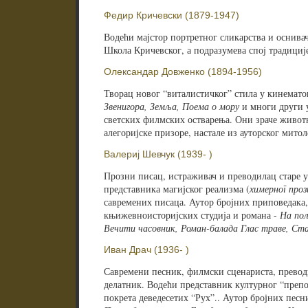
Федир Кричевски (1879-1947)
Водећи мајстор портретног сликарства и оснивач
Школа Кричевског, а подразумева спој традициј
Олександар Довженко (1894-1956)
Творац новог “виталистичког” стила у кинемат
Звенигора, Земља, Поема о мору
и многи други 
светских филмских остварења. Они зраче живо
алегоријске призоре, настале из ауторског мито
Валериј Шевчук (1939- )
Прозни писац, истраживач и преводилац старе 
представника магијског реализма (
химерної проз
савремених писаца. Аутор бројних приповедака,
књижевноисторијских студија и романа -
На пољ
Вечити часовник, Роман-балада Глас траве, Ст
Иван Драч (1936- )
Савремени песник, филмски сценариста, прево
делатник. Водећи представник културног “препо
покрета деведесетих “Рух”.. Аутор бројних пес