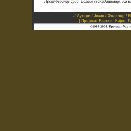
Протуберанце срца, Баладе свакидашњице, Ка 
//
Аутори
/
Језик
/
Фолклор
/
И
[ Пројекат Растко - Кијев- 
©1997-2006. Пројекат Раст