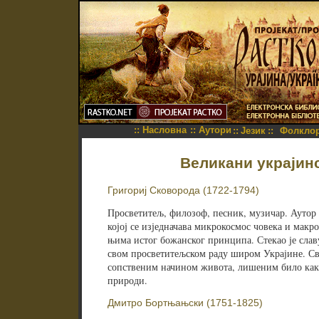
::
Насловна
::
Аутори
::
Језик
::
Фолкло
Великани украјин
Григориј Сковорода (1722-1794)
Просветитељ, филозоф, песник, музичар. Аутор 
којој се изједначава микрокосмос човека и макр
њима истог божанског принципа. Стекао је слав
свом просветитељском раду широм Украјине. Св
сопственим начином живота, лишеним било как
природи.
Дмитро Бортњањски (1751-1825)