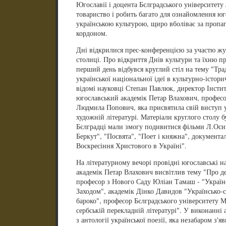
Югославії і доцента Бєлградського університет
товариство і робить багато для ознайомлення юго
українською культурою, щиро вболіває за пропа
кордоном.
Дні відкрилися прес-конференцією за участю жу
столиці. Про відкриття Днів культури та їхню п
перший день відбувся круглий стіл на тему "Тра
української національної ідеї в культурно-істор
відомі науковці Степан Павлюк, директор Інсти
югославський академік Петар Влахович, професо
Людмила Попович, яка присвятила свій виступ ук
художній літературі. Матеріали круглого столу 
Бєлградці мали змогу подивитися фільми Л.Осик
Беркут", "Посвята", "Поет і княжна", документ
Воскресіння Христового в Україні".
На літературному вечорі провідні югославські н
академік Петар Влахович висвітлив тему "Про дея
професор з Нового Саду Юліан Тамаш - "Українс
Заходом", академік Дінко Давидов "Українсько-с
бароко", професор Бєлградського університету М
сербській перекладній літературі". У виконанні 
з антології української поезії, яка незабаром з'я