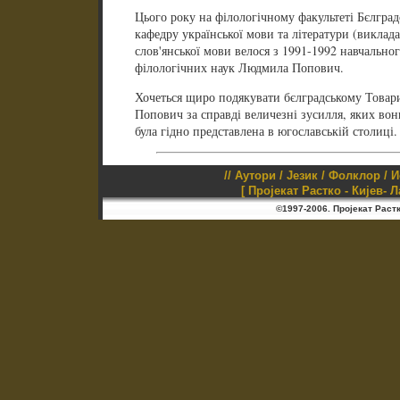
Цього року на філологічному факультеті Бєлград
кафедру української мови та літератури (виклада
слов'янської мови велося з 1991-1992 навчальног
філологічних наук Людмила Попович.
Хочеться щиро подякувати бєлградському Товари
Попович за справді величезні зусилля, яких вон
була гідно представлена в югославській столиці.
//
Аутори
/
Језик
/
Фолклор
/
И
[ Пројекат Растко - Кијев- 
©1997-2006. Пројекат Раст