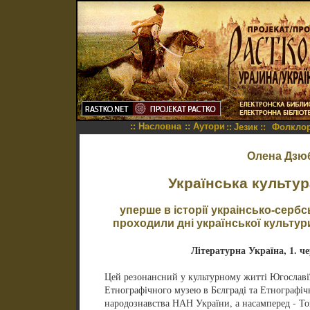
::
Насловна
::
Аутори
::
Језик
::
Фолкло
Олена Дзю
Українська культур
уперше в історії украінсько-сербс
проходили дні української культури 
Літературна Україна, 1. чер
Цей резонансний у культурному житті Югославії
Етнографічного музею в Бєлграді та Етнографіч
народознавства НАН України, а насамперед - То