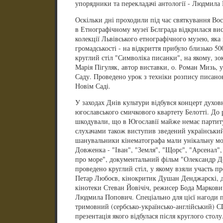
упорядники та перекладачі антології - Людмила
Оскільки дні проходили під час святкування Вос
в Етнографічному музеї Бєлграда відкрилася вис
колекції Львівського етнографічного музею, яка
громадськості - на відкриття прибуло близько 500
круглий стіл "Символіка писанки", на якому, зо
Марія Пігуляк, автор виставки, о. Роман Мизь, 
Саду. Проведено урок з техніки розпису писанок
Новім Саді.
У заходах Днів культури відбувся концерт духо
югославського смичкового квартету Белотті. До 
шкодували, що в Югославії майже немає партиту
слухачами також виступив зведений український
шанувальники кінематографа мали унікальну мо
Довженка - "Іван", "Земля", "Щорс", "Арсенал",
про море", документальний фільм "Олександр До
проведено круглий стіл, у якому взяли участь п
Петар Любоєв, кінокритик Душан Денджарскі, д
кінотеки Стеван Йовічіч, режисер Бода Маркович
Людмила Попович. Спеціально для цієї нагоди п
тримовний (сербсько-українсько-англійський) 
презентація якого відбулася після круглого столу