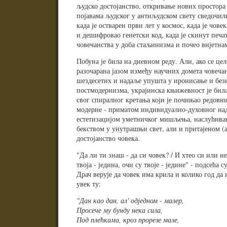
људско достојанство, откривање нових простора
појавама људског у антиљудском свету сведочил
када је остварен први лет у космос, када је чове
и дешифровао генетски код, када је скинут печат
човечанства у доба стаљинизма и почео вијетнам
Побуна је била на дневном реду. Али, ако се ц
разочарана јазом између научних домета човеч
шездесетих и надаље упушта у иронисање и безн
постмодернизма, украјинска књижевност је била
свог спиралног кретања који је почињао редовн
модерне - приматом индивидуално-духовног на
естетизацијом уметничког мишљења, наслућив
бекством у унутрашњи свет, али и притајеном (
достојанство човека.
"Да ли ти знаш - да си човек? / И хтео си или не, 
твоја - једина, очи су твоје - једине" - подсећа
Драч верује да човек има крила и колико год да 
увек ту:
"Дан као дан, ал' одједном - малер,
Просече му бунду нека сила,
Под плећкама, кроз прорезе мале,