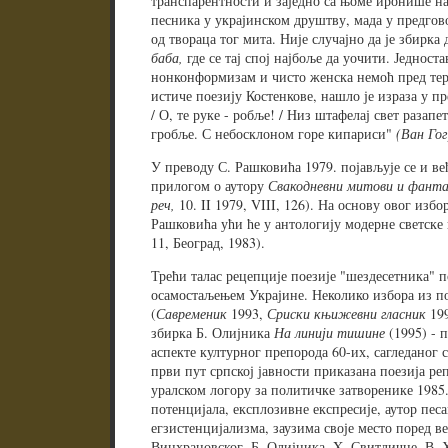
транспарентности и заједно са њоме иронише на
песника у украјинском друштву, мада у предговор
од твораца тог мита. Није случајно да је збирк
баба,
где се тај спој најбоље да уочити. Једноста
нонконформизам и чисто женска немоћ пред тер
истиче поезију Костенкове, нашло је израза у п
/ О, те руке - робље! / Низ штафелај свет разапе
гробље. С небосклоном горе кипариси"
(Ван Гог
У преводу С. Рашковића 1979. појављује се и ве
прилогом о аутору
Свакодневни митови и фанта
реч,
10. II 1979, VIII, 126). На основу овог изб
Рашковића ући ће у антологију модерне светске
11, Београд, 1983).
Трећи талас рецепције поезије "шездесетника" 
осамостаљењем Украјине. Неколико избора из по
(
Савременик
1993,
Сриски књижевни гласник
199
збирка Б. Олијника
На линији тишине
(1995) - п
аспекте културног препорода 60-их, сагледаног с
први пут српској јавности приказана поезија реп
уралском логору за политичке затворенике 1985
потенцијала, експлозивне експресије, аутор пе
егзистенцијализма, заузима своје место поред в
Винхрановског, Б. Олијника, X. Свитличне, В. 