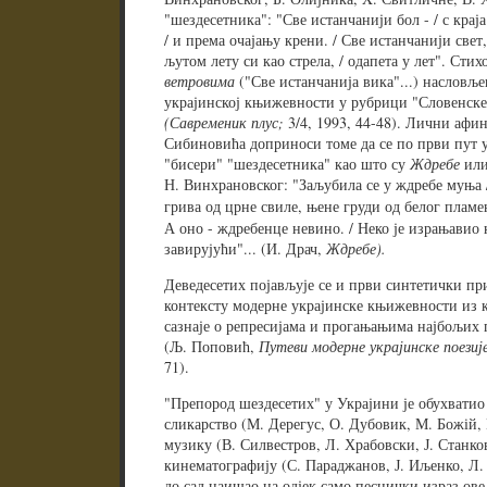
"шездесетника": "Све истанчанији бол - / с крај
/ и према очајању крени. / Све истанчанији свет, 
љутом лету си као стрела, / одапета у лет". Сти
ветровима
("Све истанчанија вика"...) насловље
украјинској књижевности у рубрици "Словенске
(Савременик плус;
3/4, 1993, 44-48). Лични афи
Сибиновића доприноси томе да се по први пут у
"бисери" "шездесетника" као што су
Ждребе
ил
Н. Винхрановског: "Заљубила се у ждребе муња 
грива од црне свиле, њене груди од белог пламен
А оно - ждребенце невино. / Неко је израњавио 
завирујући"... (И. Драч,
Ждребе).
Деведесетих појављује се и први синтетички пр
контексту модерне украјинске књижевности из ко
сазнаје о репресијама и прогањањима најбољих 
(Љ. Поповић,
Путеви модерне украјинске поезије
71).
"Препород шездесетих" у Украјини је обухватио 
сликарство (М. Дерегус, О. Дубовик, М. Божій, К
музику (В. Силвестров, Л. Храбовски, Ј. Станков
кинематографију (С. Параджанов, Ј. Иљенко, Л. 
до сад наишао на одјек само песнички израз ове