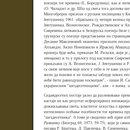
поезији тог времена (Е. Бородулина), као и литв
(О. Чиладзе) и др. Шта од свега тога доспева ше
Многобројни прилози о руским песницима у
Књ
Јевтушенку 1961. објављена су четири велика пр
Јевтушенка, Вознесенског, Рождественског и Ах
Савремена литванска и белоруска поезија биле су 
грузијске су поезије представљени на страница
Десанке Максимовић званично признати песниц
Апхаидзе, Јосип Нонешвили и Ираклиј Абашидзе.
иронија буде већа, приказан М. Риљски, који је
отоцима)
и то у прилогу под насловом
Савремен
приказани су А. Вознесенски, Ј. Јевтушенко и Р
са свим личним које носи у себи и те како укљу
жели да понови и не понавља заблуде неких песн
неће бити равнодушан посматрач", - пише И. Сар
украјинским "шездесетницима", али - о њима, за
Седамдесетих постаје јасно да разликовање пр
настаје не као резултат исфорсираних иновација
доживљавања света, властитог искуства о времен
интензивно осећање посебности тог времена пру
"шездесетника". 0 томе је сведочио већ први из
Развитку
(Београд 69, 1973, 59-75), који је сач
песама Р. Братуња, Д. Павличка, В. Симоненка, 