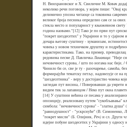
Н. Винхрановског и X. Свиличне М. Ковач додај
неколико речи поговора, у којем пише: "Овај кр
делимично упозна читаоце са токовима савремен
великог броја песника определио сам се за ових 
стекла место и популарност у књижевном свету 
година наовамо."[12] Тако је по први пут српск
"покрет шездесетих" у Украјини и то у сјајном и
дочара његову суштину - хуманизам, истинитост
човека у новом техничком друштву и подређено
карактеристикама. Тако, на пример, преводилац
редовима песме Д. Павличка
Лаиавица
: "Није сн
нечовечност сурова, / што по ногама нас бије, /
Чинило би се, све је ту - разочарење, самоћа, бе
формирајући тематску петљу, надовезује се на п
"шездесетника" - веру у достојанство човека кој
загледан пут висина, / Поверовавши да умрети не
видим тик за лапавицом / Неко пут окна плаветн
[14] У суштини већина се песама у анализирано
опозицију, реализовану путем "сукобљавања" кљ
симбола: "нечовечност сурова" - "златна душа" 
"равнодушност" - "ускрснуће" (В. Симоненко,
Љ
"покрет мисли" (Б. Олијник,
Реч)
и сл. Други ч
идејне побуне шездесетих у Украјини у односу 