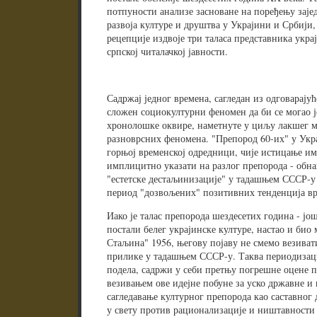
потпуности анализе засноване на поређењу зај
развоја културе и друштва у Украјини и Србији,
рецепције издвоје три таласа представника укра
српској читалачкој јавности.
Садржај једног времена, сагледан из одговарају
сложен социокултурни феномен да би се могао ј
хронолошке оквире, наметнуте у циљу лакшег
разноврсних феномена. "Препород 60-их" у Укра
горњој временској одредници, чије истицање им
имплицитно указати на разлог препорода - обна
"естетске дестаљинизације" у тадашњем СССР-у 
период "дозвољених" позитивних тенденција вре
Иако је талас препорода шездесетих година - јо
постали белег украјинске културе, настао и био
Стаљина" 1956, његову појаву не смемо везива
прилике у тадашњем СССР-у. Таква периодизаци
подела, садржи у себи претњу погрешне оцене п
везивањем ове идејне побуне за уско државне и
сагледавање културног препорода као саставног
у свету против рационализације и ништавности