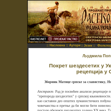
::
Насловна
::
Аутори
::
Језик
::
Фолкло
Људмила Поп
Покрет шездесетих у У
рецепција у 
Зборник Матице српске за славистику, Нов
Апстракт:
Рад је посвећен анализи рецепције п
"препорода шездесетих" у српској књижевности.
као саставни део општих хуманистичких побуна
човечанства и претње да би могли бити нивелис
постале обележје шездесетих година XX века. Т