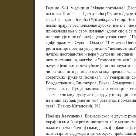
Године 1961. у едицији "Младо покољење" (Беог
песника Томислава Цветковића
(Песме о другом
свет),
Звездана Јовића (
Руб заборава)
и др. Чит
доминирајуће расположење дубоке, неизлечиве с
прижељкивања у свом изгнању једног споја са п
не повезује и не обликује целину свог света: "Пр
Дођи држи ме. Одлазе. Одлазе" (Томислав Цветк
резигнације поезија украјинских "шездесетника
људско достојанство и вере у духовни опстанак ч
оптимистички, а, могуће, и "соцреалистички", ј
људске јединке за неупућене је могла звучати ка
чињенице, што је имало места код представљања 
совјетских (руских) песника": "IV генерацији с
Рождественски, Винокуров, Боков, Ахмадулина, К
Јевтушенко... Дух динамичке синтетизације, ст
за скоро читаву руску литературу у историји, Је
на виши ступањ уметничког развитка, прожевш
свет" (Бранко Китановић).[9]
Поезија Јевтушенка, Вознесенског и других руск
украјинским "покретом шездесетих" у мотивима 
пажње према обичној свакидашњој појави која се
планетарног садржаја и филозофске проблематик