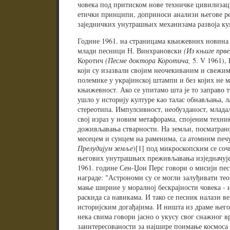
човека под притиском нове техничке цивилизац
етички принципи, доприноси анализи његове ре
заједничких унутрашњих механизама развоја ку
Године 1961. на страницама књижевних новин
млади песници Н. Винхрановски
(Из књиге прве
Коротич
(Песме доктора Коротича,
5. V 1961),
који су изазвали својим неочекиваним и свежим
полемике у украјинској штампи и без којих не 
књижевност. Ако се упитамо шта је то заправо 
ушло у историју културе као талас обнављања, 
стереотипа. Импулсивност, необузданост, млада
свој израз у новим метафорама, спојеним техни
доживљавања стварности. На земљи, посматраној
месецем и сунцем на раменима, са атомним печ
Прелудијум земље
)[1] под микроскопским се соч
његових унутрашњих преживљавања изједначује 
1961. године Сен-Џон Перс говори о мисији пе
награде: "Астрономи су се могли залуђивати тео
мање ширине у моралној бескрајности човека - и 
раскида са навикама. И тако се песник налази ве
историјским догађајима. И ништа из драме њего
нека свима говори јасно о укусу свог снажног в
заинтересованости за најшире поимање космоса 