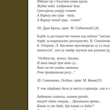
Избише му с бљеском плава крила.
Жудна неба, ижђикаше дуга,
Гутљајима упијају плавет,
А Кирилу око срца - туга,
А Кирилу понад срца - камен".
(И. Драч
Крила
, прев. М. Сибиновић).[4]
Борба за достојанство човека код већине "песник
борбу за национално достојанство. В. Симоненк
Б. Олијник, Л. Костенко проговорили су са сво
нежности", што је такође звучало као рушење је
"Осећам ти, земљо, дисање,
И знам твоје дуге што су...
Како на те хладна свитања
Роне прегрштима росу..."
(В. Симоненко,
Осећам
, прев. М. Ковач)[5]
У том обраћању било је места и иронији, али и о
Бабетино скитска, камена ругобо,
насред степе стојиш... Цаклењача цвета...
Каква си то баба, бре каква си баба?!