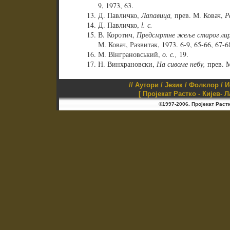
9, 1973, 63.
Д. Павличко,
Лапавица,
прев. М. Ковач,
Р
Д. Павличко,
l. с.
В. Коротич,
Предсмртне жеље старог лир
М. Ковач, Развитак, 1973. 6-9, 65-66, 67-6
М. Вінграновський,
о. с.,
19.
Н. Винхрановски,
На сивоме небу,
прев. М
//
Аутори
/
Језик
/
Фолклор
/
И
[ Пројекат Растко - Кијев- 
©1997-2006. Пројекат Раст