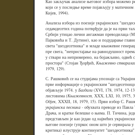
Као закључак анализе његовог избора можемо ре
који се у последње време појављују у матичним 
Кијев, 1994).
Анализа избора из поезије украјинских "шездес
седамдесетих година потврђује да је на први та
Србији утицао лични ангажман преводилаца (М. 
Пајковића и Т. Дутине), као и подударање глав
света "шездесетника" и младе књижевне генераци
пре свега, "непристајање на равнодушност прем
у ствари на непримерено, на бојажљиво, одвећ 
простора" (Стојан Ђорђић,
Књижевно стварала
1979, 129).
С. Рашковић се на студијама упознаје са Украји
прве информације о украјинским "шездесетници
објављује 1974. у
Багдали
(XVI, 178, 1974, 12-1
листовима
(Књижевност,
XXX, LXI, 10, 1975, 
Одјек,
XXXII, 18, 1979, 15). Први избор С. Раш
украјинска песника -
обухвата преводе из Павла Т
Драча, и кратке белешке о њима. П. Тичина, јед
представљен је као један од највећих украјински
његове поезије (упркос оном што је сервирала у
критика) илуструје континуитет "шездесетника"