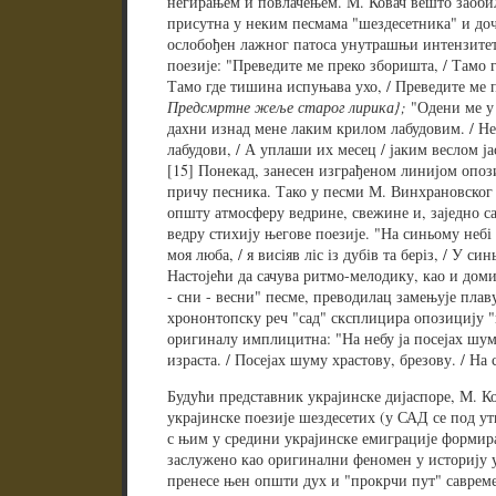
негирањем и повлачењем. М. Ковач вешто заобил
присутна у неким песмама "шездесетника" и д
ослобођен лажног патоса унутрашњи интензитет
поезије: "Преведите ме преко зборишта, / Тамо г
Тамо где тишина испуњава ухо, / Преведите ме п
Предсмртне жеље старог лирика};
"Одени ме у 
дахни изнад мене лаким крилом лабудовим. / Не
лабудови, / А уплаши их месец / јаким веслом ј
[15] Понекад, занесен изграђеном линијом опоз
причу песника. Тако у песми М. Винхрановско
општу атмосферу ведрине, свежине и, заједно с
ведру стихију његове поезије. "На синьому небі 
моя люба, / я висіяв ліс із дубів та беріз, / У син
Настојећи да сачува ритмо-мелодику, као и доми
- сни - весни" песме, преводилац замењује плав
хрононтопску реч "сад" сксплицира опозицију "не
оригиналу имплицитна: "На небу ја посејах шум
израста. / Посејах шуму храстову, брезову. / На 
Будући представник украјинске дијаспоре, М. К
украјинске поезије шездесетих (у САД се под у
с њим у средини украјинске емиграције формира 
заслужено као оригинални феномен у историју 
пренесе њен општи дух и "прокрчи пут" савреме