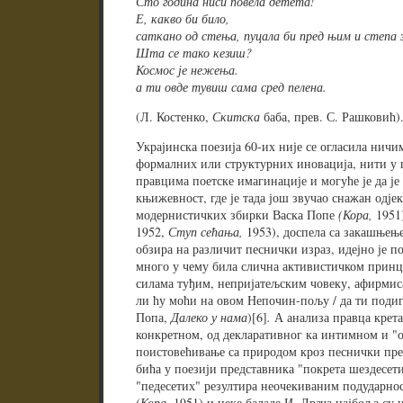
Сто година ниси повела детета!
Е, какво би било,
саткано од стења, пуцала би пред њим и степа 
Шта се тако кезиш?
Космос је нежења.
а ти овде тувиш сама сред пелена.
(Л. Костенко,
Скитска
баба, прев. С. Рашковић)
Украјинска поезија 60-их није се огласила нич
формалних или структурних иновација, нити у 
правцима поетске имагинације и могуће је да је 
књижевност, где је тада још звучао снажан одје
модернистичких збирки Васка Попе
(Кора,
1951)
1952,
Ступ сећања,
1953), доспела са закашњење
обзира на различит песнички израз, идејно је п
много у чему била слична активистичком прин
силама туђим, непријатељским човеку, афирмис
ли ћу моћи на овом Непочин-пољу / да ти подигн
Попа,
Далеко у нама
)[6]
.
А анализа правца крета
конкретном, од декларативног ка интимном и "
поистовећивање са природом кроз песнички прео
бића у поезији представника "покрета шездесети
"педесетих" резултира неочекиваним подударно
(Кора,
1951) и неке баладе И. Драча најбоља су 