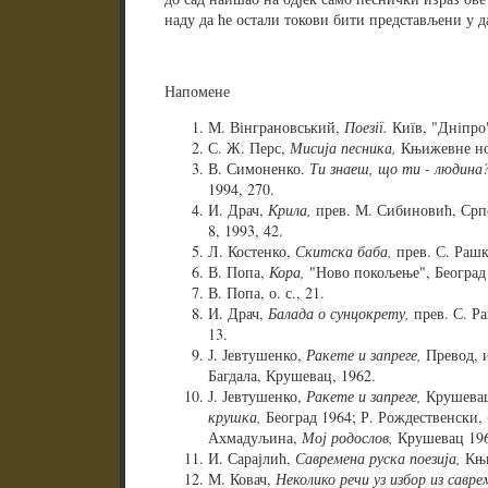
наду да ће остали токови бити представљени у
Напомене
М. Вінграновський,
Поезії.
Київ, "Дніпро"
С. Ж. Перс,
Мисија песника,
Књижевне нов
В. Симоненко.
Ти знаеш, що ти - людина?.
1994, 270.
И. Драч,
Крила,
прев. М. Сибиновић, Српс
8, 1993, 42.
Л. Костенко,
Скитска баба,
прев. С. Рашк
В. Попа,
Кора,
"Ново покољење", Београд 
В. Попа, о. с., 21.
И. Драч,
Балада о сунцокрету,
прев. С. Ра
13.
Ј. Јевтушенко,
Ракете и запреге,
Превод, и
Багдала, Крушевац, 1962.
Ј. Јевтушенко,
Ракете и запреге,
Крушевац
крушка,
Београд 1964; Р. Рождественски,
Ахмадуљина,
Мој родослов,
Крушевац 196
И. Сарајлић,
Савремена руска поезија,
Књи
М. Ковач,
Неколико речи уз избор из саврем