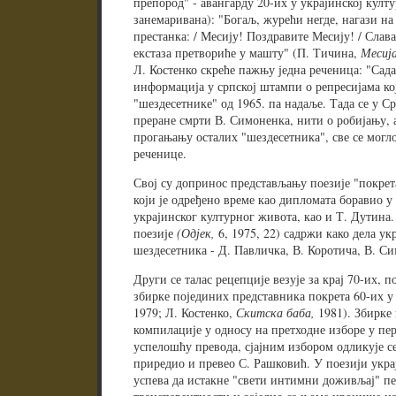
препород" - авангарду 20-их у украјинској култу
занемаривана): "Богаљ, журећи негде, нагази на 
престанка: / Месију! Поздравите Месију! / Слава
екстаза претвориће у машту" (П. Тичина,
Месија
Л. Костенко скреће пажњу једна реченица: "Сада 
информација у српској штампи о репресијама ко
"шездесетнике" од 1965. па надаље. Тада се у С
преране смрти В. Симоненка, нити о робијању, а
прогањању осталих "шездесетника", све се могло
реченице.
Свој су допринос представљању поезије "покрета
који је одређено време као дипломата боравио у 
украјинског културног живота, као и Т. Дутина
поезије
(Одјек,
6, 1975, 22) садржи како дела ук
шездесетника - Д. Павличка, В. Коротича, В. Си
Други се талас рецепције везује за крај 70-их, п
збирке појединих представника покрета 60-их у
1979; Л. Костенко,
Скитска баба,
1981). Збирке
компилације у односу на претходне изборе у п
успелошћу превода, сјајним избором одликује се 
приредио и превео С. Рашковић. У поезији укр
успева да истакне "свети интимни доживљај" п