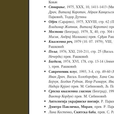
Ковач
Стварање
, 1975, XXX, 10, 1411-1413 (М
Драч, Виталиј Коротич, Абрам Канцељсон
Пајковић, Тодор Дутина
Одјек
(Сарајево), 1975, XXVIII, стр. 62
(П
Владимир Житник, Виталиј Коротич
) пр
Мостови
(Београд), 1979, X, 40, стр. 304 
Мисик, Андриј Малишко)
прев. Срђан Ра
Књижевна реч,
1979 (10. 07. 1979), VIII, 
Рашковић
Поља
, 1976, XXI, 210-211, стр. 25 (
Васиљ 
Нечерда)
прев. Рашковић
Багдала,
1974, XVI, 178, стр. 13-14 (
Јевхе
), прев. Рашковић
Савременик плус
, 1993, 3-4, стр. 49-60 (
Иван Драч, Васиљ Холоборођко, Хана Сви
Бојчук, Богдан Рубчак, Игор Римарук, Ива
Надија Крјан
) прев. М. Сибиновић, Љ. П
Српски књижевни гласник
(Београд), 1993
Виктор Кордун
) прев. М. Сибиновић
Антологија украјинске поезије
, Р. Пајк
Дмитро Павличко, Морам
, прев. Р. Пај
, Скитска баба
Лина Костенко
, прев. С. 