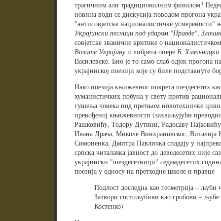
трагичним али традиционалним финалом? Педес
новина води се дискусија поводом прогона укра
"антисовјетске националистичке усмерености" 
Украјински песници под ударом "Правде"
,
Злочин
совјетске званичне критике о националистичко
Волите Украјину
и либрета опере
Б. Хмељницки
Василевске. Био је то само слаб одјек прогона 
украјинској поезији које су биле подстакнуте 
Иако поезија књижевног покрета шездесетих ка
хуманистичких побуна у свету против рационали
гушења човека под претњом новотехничке цивили
превођеној књижевности (захваљујући преводи
Рашковићу, Тодору Дутини, Радосаву Пајковић
Ивана Драча, Миколе Винхрановског, Виталија 
Симоненка, Дмитра Павличка спадају у најпрево
српска читалачка јавност до деведесетих није са
украјински "шездесетници" седамдесетих година
поезија у односу на претходне школе и правце
Подлост доследна као геометрија – љуби 
Затвори гостољубиви као гробови – љубе
Костенко)