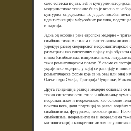
само естетска појава, већ и културно-историјс
модернистичке тековине било је везано са избо
културног опредељења. То је дало посебан печа
идентификацији међусобних разлика, подстица
и партија.
Једна од особина ране европске модерне – траг
симболистичким стилом и синтетичном ликовно
узрокује развој својеврсног неоромантичарског 
разматрати као синтетичку појаву која обухвата
нивоа (симболизма, импресионизма, натурализм
тежи романтичарском потезу. У овоме се састоји
украјинске модерне, у којој се развијају и поно
романтичарске форме које се на овај или онај н
Олександра Олесја, Григорија Чупринке, Миколи
Друга тенденција развоја модерне ослањала се на
тежио синтетичности стила и обнављању хумани
неоромантизам и неореализам, као основне тен
почетка века, дали подстицај за развој водећих 
симболизима, футуризма, неокласицизма. Неокл
симболизма, неоромантизма и неореализма теже
митологизацији конкретног ликовног уопштава