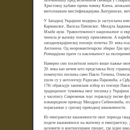
Христовој љубави према човеку Клена, апокал
митолошким мистификацијама Љатуринске, ме
У Западној Украјини модерна је заступљена име
Карманског, Васиља Пачовског, Михајла Јацкива 
Млада муза
. Уравнотеженост националног и евр
чинила је њихову поезију привлачном. А највећ
западноукрајинској поезији почетка 20. века из
Антонича. Од неоромантичарске збирке
Три прс
Ротацијама
прати га наклоњеност ка експериме
Намерно смо посветили нешто више пажње овом
20. века као нечем што представља белу страниц
поменутих песника само Павло Тичина, Олексан
ушли су у антологију Радосава Пајковића, а Срђ
178) објављује занимљив избор из поезије Павл
традиционог тумачења овог песника у Украјини т
у часопису
Савременик плус
појављују песме фу
изванредном преводу Миодрага Сибиновића, изр
појављивао у српској преводној књижевности.
Из емигрантске књижевности овог периода (мад
поделе књижевноси на матичну и емигрантску, је
целовити и континуирани процес, где једне школ