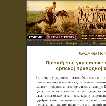
::
Насловна
::
Аутори
::
Језик
::
Фолкло
Људмила Поп
Превођење украјинске п
српској преводној
Разговор о украјинској поезији 20. века, као и о
обично почињу освртом на друштвено-политичке
схватити поједине аномалије у њеном развоју. 
одступимо од овог клишеа, увиђамо да је без та
разлоге свакојаких ограничења која су својствена
одређену хипертрофираност или дисбалансу изм
очувања националног идентитета и иновацијски