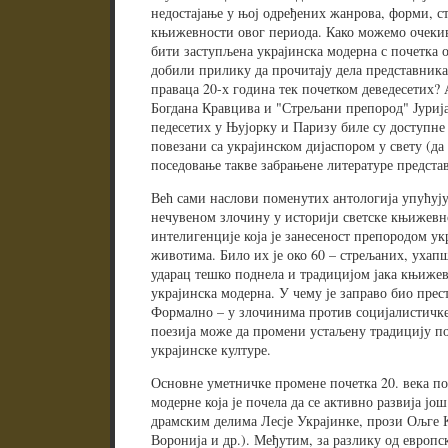
недостајање у њој одређених жанрова, форми, ст
књижевности овог периода. Како можемо очекив
бити заступљена украјинска модерна с почетка о
добили прилику да прочитају дела представник
праваца 20-х година тек почетком деведесетих?
Богдана Кравцива и "Стрељани препород" Јуриј
педесетих у Њујорку и Паризу биле су доступне 
повезани са украјинском дијаспором у свету (д
поседовање такве забрањене литературе представ
Већ сами наслови поменутих антологија упућују
нечувеном злочину у историји светске књижевн
интелигенције која је занесеност препородом ук
животима. Било их је око 60 – стрељаних, ухап
ударац тешко поднела и традицијом јака књижевн
украјинска модерна. У чему је заправо био пре
Формално – у злочинима против социјалистичке
поезија може да промени устаљену традицију п
украјинске културе.
Основне уметничке промене почетка 20. века по
модерне која је почела да се активно развија још
драмским делима Лесје Украјинке, прози Ољге 
Воронија и др.). Међутим, за разлику од европс