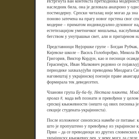
Истргнута ван контекста претходника модерниста
наследник била, она је деловала анахроно у од
постмодерну. Српски читалац није могао да зна
поново затечена на прагу новог прстена свог с
модерне – приматом индивидуално-духовног на
естетизацијом уметничког мишљења, наслућива
бегством у унутрашњи свет, али и притајеном на
Представници Њујоршке групе – Богдан Рубчак, 
Кијевске школе – Васиљ Голоборођко, Микола В
Григорив, Виктор Кордун, као и песници осамд
Герасимјук, Иван Малкович редовно се појављу
периодике захваљујући преводима Миодрага Си
наговештај у украјинској поезији праве авангард
формирала тек деведесетих.
Чланови група
Бу-ба-бу, Нестала плакета, Млада
пролаз 8,
мада већ познати и превођени у целом 
српској књижевности (нешто од ових песника је
секције студената-украјиниста).
После изложеног синопсиса намеће се питање: к
што је пропуштено у превођењу из украјинске 
Први – да се преводиоци из других словенских 
украјинску књижевну реч, у чему могу да следе