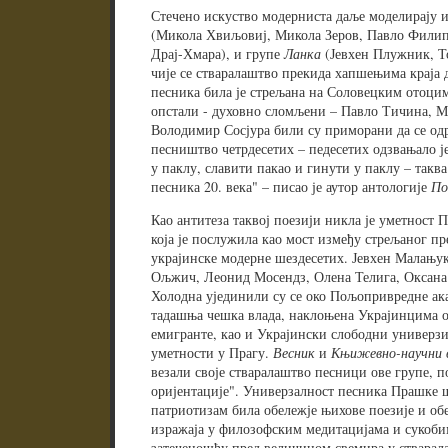
Стечено искуство модерниста даље моделирају
(Микола Хвиљовиј, Микола Зеров, Павло Фили
Драј-Хмара), и групе
Ланка
(Јевхен Плужник, То
чије се стваралаштво прекида хапшењима краја 
песника била је стрељана на Соловецким отоцим
опстали - духовно сломљени – Павло Тичина, 
Володимир Сосјура били су приморани да се одр
песништво четрдесетих – педесетих одзвањало ј
у паклу, славити пакао и гинути у паклу – таква
песника 20. века" – писао је аутор антологије
По
Као антитеза таквој поезији никла је уметност
која је послужила као мост између стрељаног пр
украјинске модерне шездесетих. Јевхен Малањук,
Ољжич, Леонид Мосендз, Олена Телига, Оксана
Холодна ујединили су се око Пољопривредне ака
тадашња чешка влада, наклоњена Украјинцима о
емигранте, као и Украјински слободни универзи
уметности у Прагу.
Весник
и
Књижевно-научни 
везали своје стваралаштво песници ове групе, п
оријентације". Универзалност песника Прашке ш
патриотизам била обележје њихове поезије и обе
изражаја у филозофским медитацијама и сукоби
затеченошћу пред величином свемира у стварал