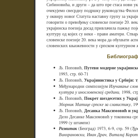
Сибиновића, и други – да што пре стаса нови ук
очекујемо свесрдну подршку руководства Филоло
у оквиру новог Статута наставну групу за украј
говорити о превођењу словенске поезије 20. ве
украјинска поезија досад привлачила пажњу по
културу од којих су неки - прави аматери. Ств
словенске поезије 20. века мора да обухвати асп
словенских књижевности у српском културном 
Библиограф
Путеви модерне украјинске
Љ. Поповић,
1993, стр. 60-71
Украјинистика у Србији: т
Љ. Поповић,
Међународни симпозијум
Изучавање слов
култура у инословенској средини,
1998, стр
Покрет шездесетих у Украј
Љ. Поповић,
Зборник Матице српске за славистику
, 1
Десанка Максимовић и укр
Љ. Поповић,
Дело Десанке Максимовић у токовима српс
1999 (у штампи)
Развитак
(Београд) 1973, 6-9, стр. 59 (
Ђр
Винхрановски, Иван Драч, Виталиј Корот