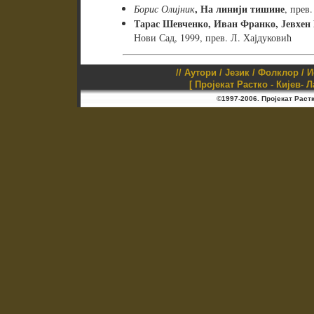
, На линији тишине
Борис Олијник
, прев.
Тарас Шевченко, Иван Франко, Јевхе
Нови Сад, 1999, прев. Л. Хајдуковић
//
Аутори
/
Језик
/
Фолклор
/
И
[ Пројекат Растко - Кијев- 
©1997-2006. Пројекат Раст