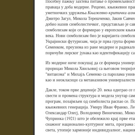
Посебну пажњу захтева питање о променљивос
праваца у доба модерне. Рецимо, књижевни пра
уметничких удружења
Књижевно-критички алм
Дмитро Загул, Микола Терешченко, Јакив Савче
добио назив симболистичког, представљао је сав
симболизам који се формирао у европским књиже
века. Нови симболизам био је варијанта симбол
Украјински футуризам, чија је прва група форм
Семенком, преузима из ране модерне и радикали
поричући лирског јунака као идентификацију с
Из модерне ниче покушај да се формира универз
прорицао Микола Хвиљовиј са његовом теоријом
"витаизма" и Михајљ Семенко са паролама унив
као и неокласици са метаназивом универзалисти
Дакле, током прве деценије 20. века одиграо се 
свести и промена структура и модела унутар сам
програм, позајмљен од симболиста распао се. П
књижевних генерација. Умиру Иван Франко, Лес
Олександар Олесј, Володимир Виниченко, Микол
Чупринка (1921) што је обележило крај прве ета
снажног национално-културног мита, програма 
света, утопије хармоније индивидуалног, нацио