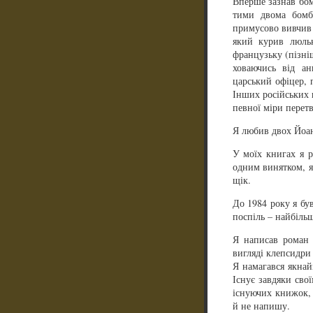
Вперше зазнав бомб
тими двома бомб
примусово вивчив н
який курив люль
французьку (пізніш
ховаючись від ан
царський офіцер, 
Інших російських 
певної міри перет
Я любив двох Йоан
У моїх книгах я р
одним винятком, як
щік.
До 1984 року я бу
поспіль – найбіль
Я написав роман 
вигляді клепсидри 
Я намагався якна
Існує завдяки свої
існуючих книжок, 
й не напишу.