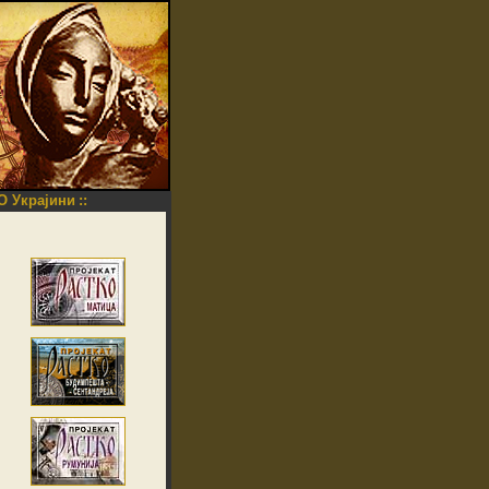
O Украјини
::