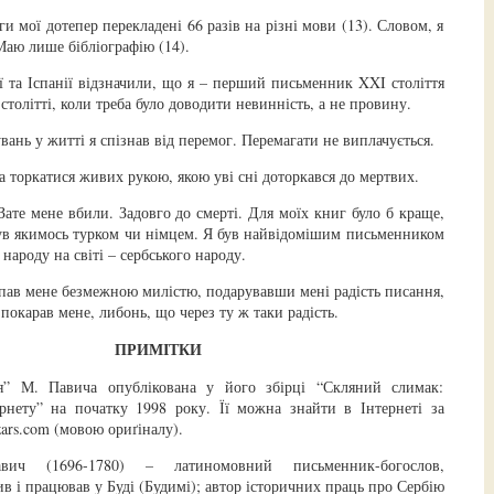
и мої дотепер перекладені 66 разів на різні мови (13). Словом, я
Маю лише бібліографію (14).
 та Іспанії відзначили, що я – перший письменник XXI століття
 столітті, коли треба було доводити невинність, а не провину.
ань у житті я спізнав від перемог. Перемагати не виплачується.
а торкатися живих рукою, якою уві сні доторкався до мертвих.
Зате мене вбили. Задовго до смерті. Для моїх книг було б краще,
був якимось турком чи німцем. Я був найвідомішим письменником
ароду на світі – сербського народу.
пав мене безмежною милістю, подарувавши мені радість писання,
 покарав мене, либонь, що через ту ж таки радість.
ПРИМІТКИ
ія” М. Павича опублікована у його збірці “Скляний слимак:
ернету” на початку 1998 року. Її можна знайти в Інтернеті за
ars.com (мовою ориґіналу).
ич (1696-1780) – латиномовний письменник-богослов,
в і працював у Буді (Будимі); автор історичних праць про Сербію