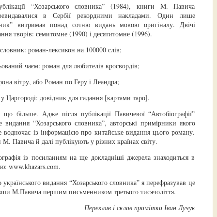
ублікації “Хозарського словника” (1984), книги М. Павича
ревидавалися в Сербії рекордними накладами. Один лише
вник” витримав понад сотню видань мовою оригіналу. Двічі
ання творів: семитомне (1990) і десятитомне (1996).
 словник: роман-лексикон на 100000 слів;
ьований чаєм: роман для любителів кросвордів;
рона вітру, або Роман по Геру і Леандра;
у Царгороді: довідник для гадання [картами таро].
, що більше. Адже після публікації Павичевої “Автобіографії”
е видання “Хозарського словника”, авторські примірники якого
 водночас із інформацією про китайське видання цього роману.
 М. Павича й далі публікують у різних країнах світу.
іографія із посиланням на ще докладніші джерела знаходиться в
ою: www.khazars.com.
о українського видання “Хозарського словника” я перефразував це
вши М.Павича першим письменником третього тисячоліття.
Переклав і склав примітки Іван Лучук