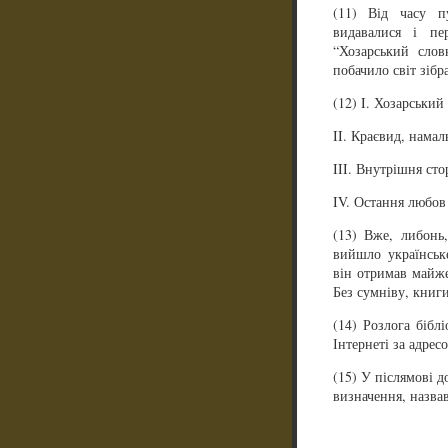
(11) Від часу п
видавалися і пе
“Хозарський сло
побачило світ зібр
(12) I. Хозарський
II. Краєвид, намал
III. Внутрішня сто
IV. Остання любов 
(13) Вже, либонь
вийшло українськ
він отримав майже
Без сумніву, книги
(14) Розлога бібл
Інтернеті за адрес
(15) У післямові д
визначення, назва