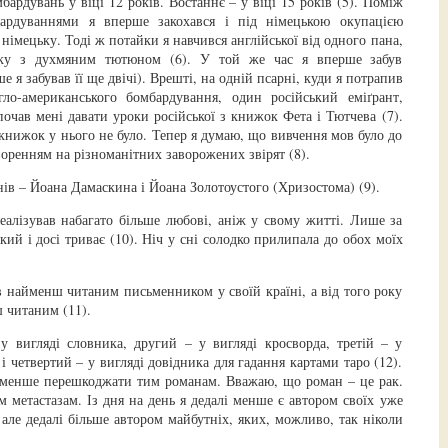
ардувань у віці 12 років. Востаннє – у віці 15 років (5). Поміж
ардуваннями я вперше закохався і під німецькою окупацією
імецьку. Тоді ж потайки я навчився англійської від одного пана,
ку з духмяним тютюном (6). У той же час я вперше забув
е я забував її ще двічі). Врешті, на одній псарні, куди я потрапив
гло-американського бомбардування, один російський еміґрант,
почав мені давати уроки російської з книжок Фета і Тютчева (7).
книжок у нього не було. Тепер я думаю, що вивчення мов було до
воренням на різноманітних заворожених звірят (8).
ів – Йоана Дамаскина і Йоана Золотоустого (Хризостома) (9).
еалізував набагато більше любові, аніж у свому житті. Лише за
ий і досі триває (10). Ніч у сні солодко прилипала до обох моїх
в найменш читаним письменником у своїй країні, а від того року
ш читаним (11).
у вигляді словника, другий – у вигляді кросворда, третій – у
і четвертий – у вигляді довідника для гадання картами таро (12).
йменше перешкоджати тим романам. Вважаю, що роман – це рак.
м метастазам. Із дня на день я дедалі менше є автором своїх уже
але дедалі більше автором майбутніх, яких, можливо, так ніколи