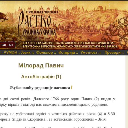
::
Аутори
::
Језик
::
Фолклор
::
Историја
::
Уметност
::
Преводи
::
Мілорад Павич
Автобіографія (1)
Љубазношћу редакције часописа
Ї
 дві сотні років. Далекого 1766 року один Павич (2) видав у
бірку віршів і відтоді нас вважають письменницькою родиною.
року на узбережжі однієї з чотирьох райських річок (4) о 8.30
ерезів (підзнак Скорпіона), за астекським гороскопом – Змія.