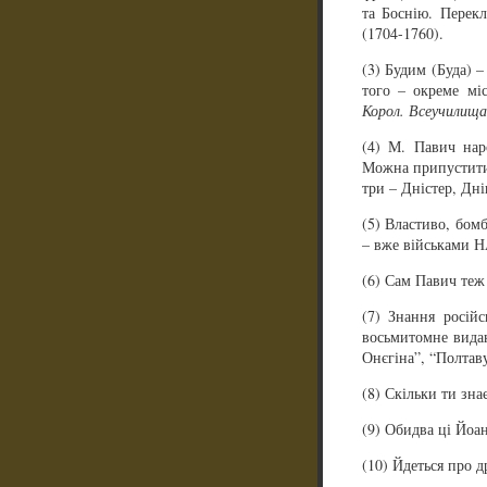
та Боснію. Перек
(1704-1760).
(3) Будим (Буда) –
того – окреме міс
Корол. Всеучилища
(4) М. Павич нар
Можна припустити,
три – Дністер, Дні
(5) Властиво, бом
– вже військами Н
(6) Сам Павич теж
(7) Знання росій
восьмитомне видан
Онєгіна”, “Полтаву
(8) Скільки ти зна
(9) Обидва ці Йоа
(10) Йдеться про