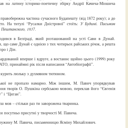
лав на латину історико-поетичну збірку Андрії Качича-Міошича
 правобережна частина сучасного Будапешту (від 1872 року); а до
то. На титулі “Русалки Дністрової” стоїть:
У Будимі. Письмом
 Пештанского, 1837
.
одився в Белґраді, який розташований на усті Сави в Дунай.
 що саме Дунай є однією з тих чотирьох райських річок, а решта
про і Дін.
бардований вперше і вдруге, а востаннє щойно цього (1999) року
АТО, принаймні рік після написання “Автобіографії”.
 курить люльку з духмяним тютюном.
ської не пропало намарно. Між іншим, М. Павич упорядкував
ня творів О. Пушкіна сербською мовою, переклав його “Євгенія
” і “Циган”.
єш мов – стільки раз ти заворожена тваринка.
ни посутньо присутні у творчості М. Павича.
 дружину М. Павича, письменницю Ясміну Михайлович.