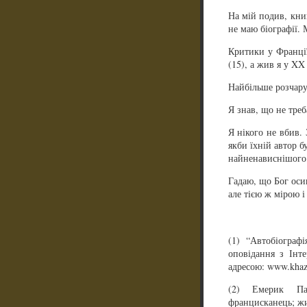
На мій подив, книг
не маю біографії. 
Критики у Франції
(15), а жив я у XX
Найбільше розчарув
Я знав, що не треб
Я нікого не вбив. 
якби їхній автор 
найненависнішого н
Гадаю, що Бог оси
але тією ж мірою і
(1) “Автобіограф
оповідання з Інт
адресою: www.khaz
(2) Емерик Пав
францисканець; жи