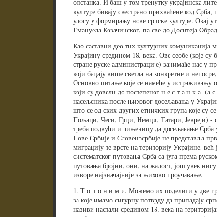
опстанка. И баш у том тренутку украјинска лите
културе бивају свестрано прихваћене код Срба, п
улогу у формирању нове српске културе. Овај ут
Емануела Козачинског, па све до Доситеја Обра
Као саставни део тих културних комуникација мо
Украјину средином 18. века. Ове сеобе (које су 
стране руске администрације) занимаће нас у п
који бацају више светла на конкретне и непосре
Основно питање које се намеће у истраживању ов
који су довели до постепеног н е с т а н к а (а с 
насељеника после њиховог досељавања у Украјин
што се од свих других етничких група које су се
Пољаци, Чеси, Грци, Немци, Татари, Јевреји) -
треба подвући и чињеницу да досељавање Срба 
Нове Србије и Словеносрбије не представља прв
миграцију те врсте на територију Украјине, већ ј
систематског путовања Срба са југа према руско
путовања бројни, они, на жалост, још увек нис
изворе најзначајније за њихово проучавање.
1. Т о п о н и м и. Можемо их поделити у две г
за које имамо сигурну потврду да припадају ср
називи настали средином 18. века на територија