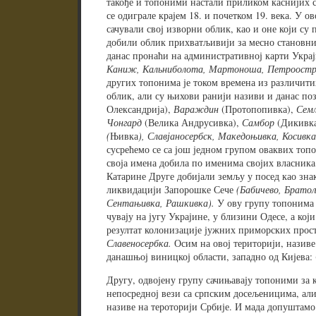
такође и топоними настали приликом каснијих с
се одиграле крајем 18. и почетком 19. века. У о
сачували свој изворни облик, као и оне који су
добили облик прихватљивији за месно становни
данас пронаћи на административној карти Укра
Каниж, Кальниболота, Мартоноша, Петроостр
других топонима је током времена из различити
облик, али су њихови ранији називи и данас поз
Олександрија),
Вараждин
(Протопопивка),
Сем
Чонгард
(Велика Андрусивка),
Самбор
(Дикивк
(
Њивка
), Славјаносербск, Македоњивка, Косивк
сусрећемо се са још једном групом оваквих топо
своја имена добила по именима својих власника
Катарине Друге добијали земљу у посед као зна
ликвидацији Запорошке Сече
(Бабичево, Брато
Сентањивка, Рашкивка).
У ову групу топонима с
чувају на југу Украјине, у близини Одесе, а који
резултат колонизације јужних приморских прост
Славеносербка.
Осим на овој територији, назив
данашњој виницкој области, западно од Кијева:
Другу, одвојену групу сачињавају топоними за к
непосредној вези са српским досељеницима, ал
називе на тероторији Србије. И мада допуштамо