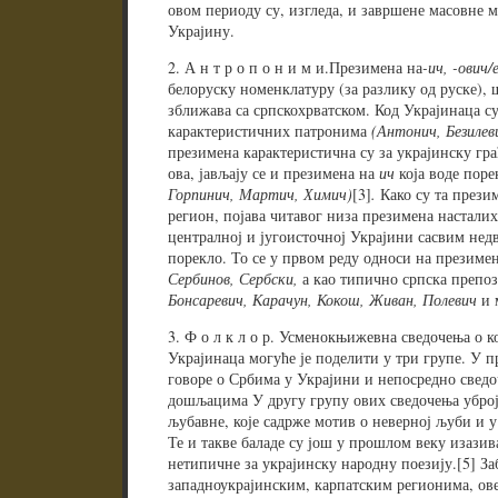
овом периоду су, изгледа, и завршене масовне м
Украјину.
2. А н т р о п о н и м и.Презимена на
-ич, -ович/
белоруску номенклатуру (за разлику од руске),
зближава са српскохрватском. Код Украјинаца су
карактеристичних патронима
(Антонич, Безилев
презимена карактеристична су за украјинску гр
ова, јављају се и презимена на
ич
која воде пор
Горпинич, Мартич, Химич)
[3]
.
Како су та прези
регион, појава читавог низа презимена настали
централној и југоисточној Украјини сасвим нед
порекло. То се у првом реду односи на презиме
Сербинов, Сербски,
а као типично српска препо
Бонсаревич, Карачун, Кокош, Живан, Полевич
и 
3. Ф о л к л о р. Усменокњижевна сведочења о 
Украјинаца могуће је поделити у три групе. У п
говоре о Србима у Украјини и непосредно сведоч
дошљацима У другу групу ових сведочења уброј
љубавне, које садрже мотив о неверној љуби и у
Те и такве баладе су још у прошлом веку изазив
нетипичне за украјинску народну поезију.[5] З
западноукрајинским, карпатским регионима, ове