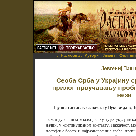
::
Насловна
::
Аутори
::
Језик
::
Фолкло
Јевгениј Паш
Сеоба Срба у Украјину с
прилог проучавању проб
веза
Научни састанак слависта у Вукове дане, Бе
Током дугог низа векова две културе, украјинска 
начин, у континуираном контакту. Нажалост, мор
постојање богате и најразноврсније грађе, прав