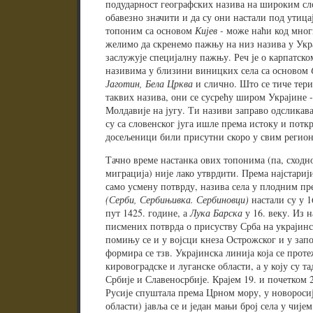
подударност географских назива на широким сл
обавезно значити и да су они настали под утица
топоним са основом
Кијев -
може наћи код мног
желимо да скренемо пажњу на низ назива у Ук
заслужује специјалну пажњу. Реч је о карпатск
називима у близини виницких села са основом
Јаготин, Бела Црква
и слично. Што се тиче тер
таквих назива, они се сусрећу широм Украјине -
Молдавије на југу. Ти називи заправо одсликав
су са словенског југа ишле према истоку и потк
досељеници били присутни скоро у свим регион
Тачно време настанка ових топонима (па, сходн
миграција) није лако утврдити. Према најстари
само усмену потврду, назива села у плодним п
(Серби, Сербињивка. Сербиновци)
настали су у 1
пут 1425. године, а
Лука Барска
у 16. веку. Из 
писмених потврда о присуству Срба на украјинс
помињу се и у војсци кнеза Острожског и у зап
формира се тзв. Украјинска линија која се прот
кировоградске и луганске области, а у коју су т
Србије и Славеносрбије. Крајем 19. и почетком 2
Русије спуштала према Црном мору, у новоросиј
области) јавља се и један мањи број села у чије