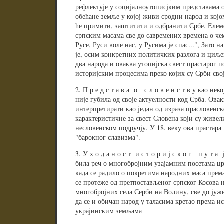
рефлектује у социјалноутописјким представама о
обећане земље у којој живи сродни народ и којо
ће примити, заштитити и одбранити Србе. Елеме
српским масама све до савремених времена о че
Русе, Руси воле нас, у Русима је спас...", Зато н
је, осим конкретних политичких разлога и циљев
два народа и оваква утопијска свест прастарог 
историјским процесима преко којих су Срби свој
2. П р е д с т а в а о с л о в е н с т в у као не
није губила од своје актуелности код Срба. Овак
интерпретирати као један од израза прасловенс
карактеристичне за свест Словена који су живе
несловенском подручју. У 18. веку ова прастара 
"барокног славизма".
3. У х о д а н о с т и с т о р и ј с к о г п у т а
била реч о многобројним узајамним посетама цр
када се радило о покретима народних маса прем
се протеже од претпостављеног српског Косова 
многобројних села Серби на Волину, све до јужн
да се и обичан народ у таласима кретао према и
украјинским земљама