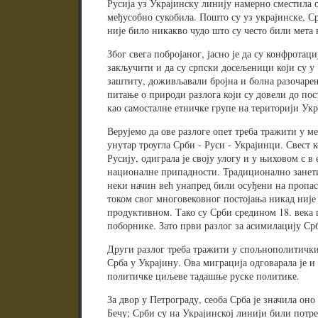
Русија уз Украјинску линију намерно сместила о
међусобно сукобила. Пошто су уз украјинске, Срб
није било никакво чудо што су често били мета 
Због свега побројаног, јасно је да су конфротац
закључити и да су српски досељеници који су у 
заштиту, доживљавали бројна и болна разочарењ
питање о природи разлога који су довели до пос
као самосталне етничке групе на територији Укр
Верујемо да ове разлоге опет треба тражити у м
унутар троугла Срби - Руси - Украјинци. Свест ко
Русију, одиграла је своју улогу и у њиховом с в
националне припадности. Традиционално занети
неки начин већ унапред били осуђени на пропаст
током свог многовековног постојања никад није
продуктивном. Тако су Срби средином 18. века
поборнике. Зато први разлог за асимилацију Ср
Други разлог треба тражити у спољнополитички
Срба у Украјину. Ова миграција одговарала је и
политичке циљеве тадашње руске политике.
За двор у Петрограду, сеоба Срба је значила оно 
Бечу; Срби су на Украјинској линији били потре