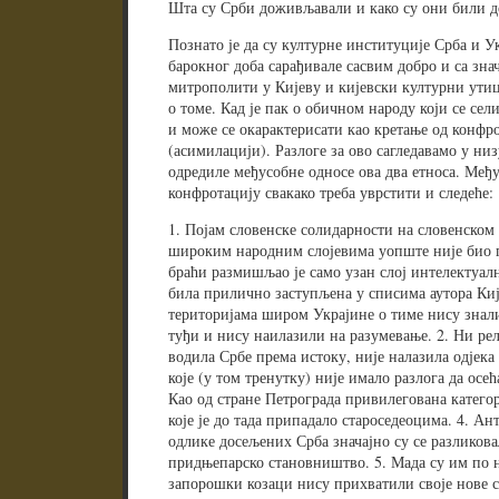
Шта су Срби доживљавали и како су они били 
Познато је да су културне институције Срба и 
барокног доба сарађивале сасвим добро и са зна
митрополити у Кијеву и кијевски културни утиц
о томе. Кад је пак о обичном народу који се сели
и може се окарактерисати као кретање од конфр
(асимилацији). Разлоге за ово сагледавамо у низ
одредиле међусобне односе ова два етноса. Међу
конфротацију свакако треба уврстити и следеће:
1. Појам словенске солидарности на словенском
широким народним слојевима уопште није био п
браћи размишљао је само узан слој интелектуалн
била прилично заступљена у списима аутора Кије
територијама широм Украјине о тиме нису знал
туђи и нису наилазили на разумевање. 2. Ни рел
водила Србе према истоку, није налазила одјек
које (у том тренутку) није имало разлога да осећ
Као од стране Петрограда привилегована катего
које је до тада припадало староседеоцима. 4. 
одлике досељених Срба значајно су се разликова
придњепарско становништво. 5. Мада су им по 
запорошки козаци нису прихватили своје нове с