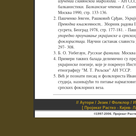
изучении славянской мифологии. -
АН СССР
балканистики
. Балканские чтения
I. Сим
Москва 1990, стр. 133-136.
Пашченко Јевген, Рашковић Срђан,
Украј
Преводна књижевност,.
Зборник радова I
сусрета, Београд 1978, стр. 177-181. - Па
упоредно проучавање украјинске и српскох
фоклористици.
Научни састанак слависта у
297- 308.
Б. О. Унбегаун,
Русские фамилии.
Москва 
Примери таквих балада делимично су пр
украјинске поезије, које је покренуо Инс
етнографију "М. Т. Риљски" АН УССР.
Већ је познати писац и фолклориста Ива
студија, називајући то питање најмаглов
српских фоклорних веза.
//
Аутори
/
Језик
/
Фолклор
/
И
[ Пројекат Растко - Кијев- 
©1997-2006. Пројекат Раст