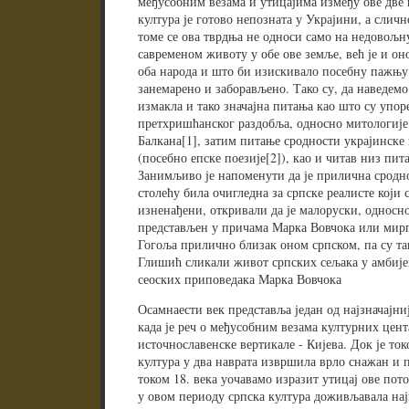
међусобним везама и утицајима између ове две 
култура је готово непозната у Украјини, а сличн
томе се ова тврдња не односи само на недовољну
савременом животу у обе ове земље, већ је и оно
оба народа и што би изискивало посебну пажњу
занемарено и заборављено. Тако су, да наведем
измакла и тако значајна питања као што су упор
претхришћанског раздобља, односно митологије 
Балкана[1], затим питање сродности украјинске
(посебно епске поезије[2]), као и читав низ пит
Занимљиво је напоменути да је прилична сродно
столећу била очигледна за српске реалисте који 
изненађени, откривали да је малоруски, односн
представљен у причама Марка Вовчока или мир
Гогоља прилично близак оном српском, па су т
Глишић сликали живот српских сељака у амбије
сеоских приповедака Марка Вовчока
Осамнаести век представља један од најзначајн
када је реч о међусобним везама културних цент
источнославенске вертикале - Кијева. Док је то
култура у два наврата извршила врло снажан и п
током 18. века уочавамо изразит утицај ове пото
у овом периоду српска култура доживљавала нај