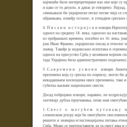
најчешће биле интерпретиране као оне које су п
и како се то десило, и данас је отворено. Најзад
сачињавале би украјинске епске песме чија се с
објашњава, између осталог, и утицајем српских 
4. П и с а н и и с т о р и ј с к и извори.Најпот
односе на средину 18. века, односно на настана
из пређашњих времена, посебно из 16. века, јо
још Иван Франко, украјински писац и етнолог и
значај. Такође је недовољно испитана и огромна 
односи на присуство Срба у козачким војним сна
тада Украјина била административно подељена)
5. С а в р е м е н и у с м е н и извори. Анке
презимена која су српска по пореклу, могло би 
некадашњим носиоцима ових презимена, тако и о
губитка њихове националне свести.
Досад побројани извори, наравно, не исцрпљују
захтевају дубља проучавања, ипак нам омогућа
1. С в е с т о м о г у ћ е м п у т о в а њ у н
словенском језгру које ће омогућити свесловенс
решити и значајна егзистенцијална питања етнос
Срба. Може се претпоставити да та свест има и с