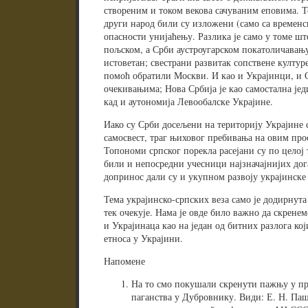
створеним и током векова сачуваним еповима. Т
други народ били су изложени (само са временс
опасности унијаћењу. Разлика је само у томе ш
пољском, а Срби аустроугарском покатоличавању
истоветан; свестрани развитак сопствене културе
помоћ обратили Москви. И као и Украјинци, и 
очекивањима; Нова Србија је као самостална је
кад и аутономија Левообалске Украјине.
Иако су Срби досељени на територију Украјине 
самосвест, траг њиховог пребивања на овим про
Топономи српског порекла расејани су по целој 
били и непосредни учесници најзначајнијих дога
допринос дали су и укупном развоју украјинске 
Тема украјинско-српских веза само је додирнута
тек очекује. Нама је овде било важно да скрене
и Украјинаца као на један од битних разлога кој
етноса у Украјини.
Напомене
На то смо покушали скренути пажњу у пр
паганства у Дубровнику. Види: Е. Н. Па