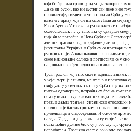
која би бранила границу од упада запорошких ко
Да се ни руски, као ни аустријски двор није тру
привилегије, сведочи и чињеница да Срби у Нов
властиту цркву која би им омогућила да сачувај
Као и Аустро-У гарска, и руска власт се прибој
осамостаљења, па су зато, кад су одиграле своју
није била потребна, и Нова Србија и Славеносрб
административно-територијалне јединице. Зајед
југоисточне Украјине и Срби су се претворили у
русификације. А како њихово православље није 
своје националне одлике и претворили се у оно
национално сређен, односно асимилован етнос.
Трећи разлог, који нас овде и највише занима, 
у којој мери је етничка, ментална и политичка 
своју улогу у свесном стапању Срба са аутохто
питање одговорило, потребна су бројна компарат
нема у недостатку релевантних података, овде 
правци даљих трагања. Украјински етнолошки м
прилично је близак српском и никако није мога
придошлица и староседелаца. И основне црте ист
народа. И један и други имали су своје "златно 
некад моћне државе биле су у оба случаја сруш
непријатеља. Трагична свест о доживљеном пораз