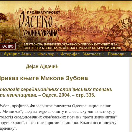
::
Аутори
::
Језик
::
Фолклор
::
Историја
::
Уметност
::
Преводи
::
Дејан Ајдачић
риказ књиге Миколе Зубова
тологія середньовічних слов'янських повчань
ти язичництва
. – Одеса, 2004. – стр. 335.
Зубов, професор Филолошког факултета Одеског националног
. Мечников“, шеф катедре за општу и словенску лингвистику, у
тологія середньовічних слов'янських повчань проти язичництва“
роруске хришћанске списе против паганства. Књига носи посвету
арпенку“.