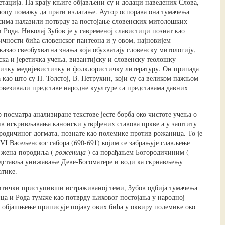
етација. На крају књиге објављени су и додаци наведених Слова,
аоцу помажу да прати излагање. Аутор оспорава она тумачења
исима налазили потврду за постојање словенских митолошких
 Рода. Николај Зубов је у савременој славистици познат као
ичности бића словенског пантеона и у овом, најновијем
азао свеобухватна знања која обухватају словенску митологију,
ка и јеретичка учења, византијску и словенску теолошку
тичку медијевистичку и фолклористичку литературу. Он припада
 као што су Н. Толстој, В. Петрухин, који су са великом пажњом
повезивали представе народне куултуре са представама давних
 посматра анализиране текстове јесте борба око чистоте учења о
в искривљавања канонски утврђених ставова цркве а у заштиту
родичиног догмата, познате као полемике против рожаница. То је
 VI Васељенског сабора (690-691) којим се забрањује слављење
 жена-породиља (
роженица
) са порађањем Богородичиним (
редставља унижавање Деве-Богоматере и води ка скрнављењу
тике.
тички приступивши истраживаној теми, Зубов одбија тумачења
ца и Рода тумаче као потврду њиховог постојања у народној
 објашњење приписује појаву ових бића у оквиру полемике око