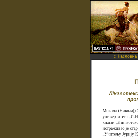
::
Насловна
П
Лінгвотекс
про
Микола (Николај) 
универзитета „И.И
књизи „Лінгвотекс
истраживао је ста
„Учитељу Јурију К