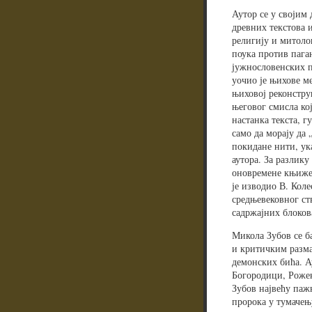
Аутор се у своји
древних текстова 
религију и митоло
поука против пага
јужнословенских п
уочио је њихове ме
њиховој реконстру
његовог смисла ко
настанка текста, г
само да морају да 
покидане нити, ука
аутора. За разлик
оновремене књиже
је изводио В. Коле
средњевековног ст
садржајних блоков
Микола Зубов се б
и критичким разма
демонских бића. А
Богородици, Рожен
Зубов највећу паж
пророка у тумачењу