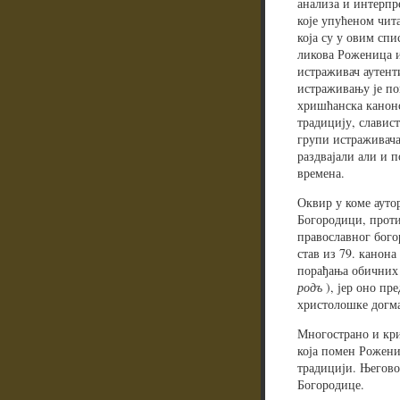
анализа и интерпр
које упућеном чит
која су у овим сп
ликова Роженица и
истраживач аутент
истраживању је пок
хришћанска канонс
традицију, славис
групи истраживача
раздвајали али и 
времена.
Оквир у коме аутор
Богородици, проти
православног бого
став из 79. канона
порађања обичних
родъ
), јер оно п
христолошке догма
Многострано и кри
која помен Рожени
традицији. Његово
Богородице.