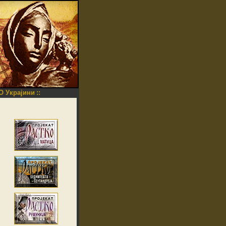
O Украјини
::