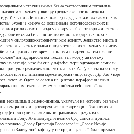
м досадашњим истраживањима бавио текстолошким питањима
и њиховим значењем у оквиру средњевековног погледа на
гију. У књизи „Лингвотекстологија средњевековних словенских
нства“ Зубов је кренуо од испитивања источнословенских и
реписа различитих периода у оквиру изабраног корпуса текстова,
ђусобне везе, да би се потом посветио историји текстова и
кцији у филолошко-херменеутичком аспекту. Јединство текста и
је постоји у систему знања и подразумеваних значења у времену
уби се са протицањем времена, па тумачи древних текстова не
„обнове“ изглед првобитног текста, већ морају да повежу
жу на алузије, како би оне у највећој мери одговарале замисли
у од приступа средњевековној менталности А. Гуревича на основу
вности или испитивања мреже појмова (нпр.
свој, туђ, дом
) које
сов, аутор из Одесе се ослања на центоно-парафразни начин
варања нових текстова путем коришћења већ постојећих
а.
ави теонимима и демононимима, указујући на историју бављења
трањем разних и противречних интерпретација божанских и
утор је приступио сложеном истраживању представа о
ицама и Роду. Анализирајући велики број списа и преписа,
њу поклања „Слову Григорија Богослова“ и „Слову Исаије
 Јована Златоустог“ који су у историји науке већ били предмет