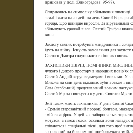
працював у полі (Виноградова: 95-97).
Спираючись на символіку збільшення пшениці, з
землі і жита на людей: на день Святої Варвари ді
варица
, щоб швидше виросли. За віруваннями сх
збільшують урожай вівса. Святий Трифон вважає
вина.
Захисту святих потребують мандрівники і солдат
ідуть на війну. Існують замовляння для захисту в
Святого Дмитра солунського та інших святих.
ЗАХИСНИКИ ЗВІРІВ, ПОМІЧНИКИ МИСЛИВЦІВ. Зв
чужого і дикого простору в народних повір'ях сл
Святий Андрій керує ведмедями і вовками. У зах
Микола на свій день відмикає зуби вовкам і випу
Сава (сербський) представлений вовчим пастух
Святий Мрата святкується у день Святого Мрат
Змії також мають захисників. У день Святої Євдок
- Єремія старозавітний пророк) болгари, македо
змій та ящірок. У цей час забороняється торкати
мотузок, а також голок, оскільки вони нагадують
співаються і спеціальні пісні, для того щоб вигн
заснований на його вмінні приборкувати змій. 