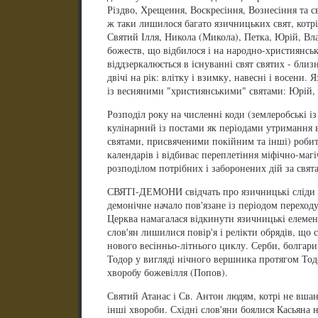
Різдво, Хрещення, Воскресіння, Вознесіння та с
ж таки лишилося багато язичницьких свят, котрі
Святий Ілля, Никола (Микола), Петка, Юрій, Вл
божеств, що відбилося і на народно-християнськ
віддзеркалюється в існуванні свят святих - близ
двічі на рік: влітку і взимку, навесні і восени.
із весняними "християнськими" святами: Юрій, Є
Розподіл року на численні коди (землеробські і
кулінарний із постами як періодами утримання в
святами, присвяченими покійним та інші) робит
календарів і відбиває переплетіння міфічно-маг
розподілом потрібних і заборонених дій за свят
СВЯТІ-ДЕМОНИ свідчать про язичницькі сліди у
демонічне начало пов'язане із періодом переходу
Церква намагалася відкинути язичницькі елемен
слов'ян лишилися повір'я і релікти обрядів, що
нового весінньо-літнього циклу. Серби, болгари
Тодор у вигляді нічного вершника протягом То
хворобу божевілля (Попов).
Святий Атанас і Св. Антон людям, котрі не вшан
інші хвороби. Східні слов'яни боялися Касьяна 