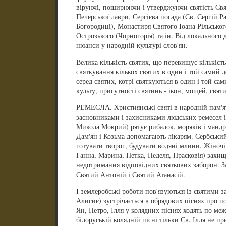
віруючі, поширюючи і утверджуючи святість Свя
Печерської лаври, Сергієва посада (Св. Сергій Р
Богородиці), Монастиря Святого Іоана Рільсько
Острозького (Чорногорія) та ін. Від локального 
нюанси у народній культурі слов'ян.
Велика кількість святих, що перевищує кількіст
святкування кількох святих в один і той самий д
серед святих, котрі святкуються в один і той сам
культу, присутності святинь - ікон, мощей, святи
РЕМЕСЛА. Християнські святі в народній пам'ят
засновниками і захисниками людських ремесел і
Микола Мокрий) рятує рибалок, моряків і мандрів
Дам'ян і Козьма допомагають лікарям. Сербськи
готувати творог, будувати водяні млини. Жіночі 
Ганна, Марина, Петка, Неделя, Прасковія) захищ
недотримання відповідних святкових заборон. З
Святий Антоній і Святий Атанасій.
І землеробські роботи пов'язуються із святими з
Алисиє) зустрічається в обрядових піснях про по
Ян, Петро, Ілля у колядних піснях ходять по ме
білоруській колядній пісні тільки Св. Ілля не п