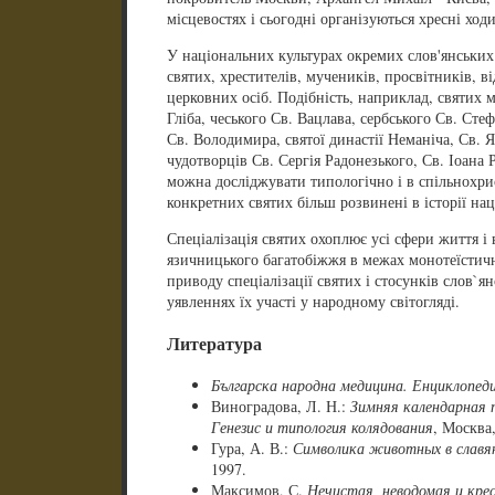
місцевостях і сьогодні організуються хресні ходи
У національних культурах окремих слов'янських
святих, хрестителів, мучеників, просвітників, 
церковних осіб. Подібність, наприклад, святих м
Гліба, чеського Св. Вацлава, сербського Св. Сте
Св. Володимира, святої династії Неманіча, Св. Я
чудотворців Св. Сергія Радонезького, Св. Іоана 
можна досліджувати типологічно і в спільнохри
конкретних святих більш розвинені в історії нац
Спеціалізація святих охоплює усі сфери життя і 
язичницького багатобіжжя в межах монотеїстично
приводу спеціалізації святих і стосунків слов`я
уявленнях їх участі у народному світогляді.
Литература
Българска народна медицина. Енциклопед
Виноградова, Л. Н.:
Зимняя календарная п
Генезис и типология колядования
, Москва,
Гура, А. В.:
Символика животных в славя
1997.
Максимов, С.
Нечистая, неводомая и кре