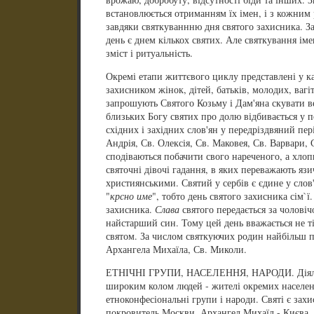
встановлюється отриманням їх імен, і з кожним 
завдяки святкуваннню дня святого захисника. З
день є днем кількох святих. Але святкування ім
зміст і ритуальність.
Окремі етапи життєвого циклу представлені у к
захисником жінок, дітей, батьків, молодих, вагіт
запрошують Святого Козьму і Дам'яна скувати ве
близьких Богу святих про долю відбивається у п
східних і західних слов'ян у передріздвяний пе
Андрія, Св. Олексія, Св. Маковея, Св. Варвари, 
сподіваються побачити свого нареченого, а хлоп
святочні дівочі гадання, в яких переважають яз
християнськими. Святий у сербів є єдине у слов'
"
крсно име
", тобто день святого захисника сім`ї
захисника.
Слава
святого передається за чоловічо
найстарший син. Тому цей день вважається не т
святом. За числом святкуючих родин найбільш п
Архангела Михаїла, Св. Миколи.
ЕТНІЧНІ ГРУПИ, НАСЕЛЕННЯ, НАРОДИ. Діяльніс
широким колом людей - жителі окремих населени
етноконфесіональні групи і народи. Святі є захи
покровитель Москви, Архангел Михаїл - Києва, 