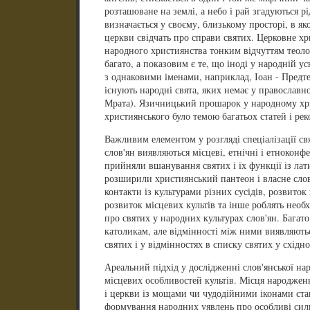
розташоване на землі, а небо і рай згадуються р
визначається у своєму, близькому просторі, в як
церкви свідчать про справи святих. Церковне хри
народного християнства тонким відчуттям теоло
багато, а показовим є те, що іноді у народній ус
з однаковими іменами, наприклад, Іоан - Предте
існують народні свята, яких немає у православн
Мрата). Язичницький прошарок у народному хри
християнського було темою багатьох статей і рек
Важливим елементом у розгляді спеціалізації св
слов'ян виявляються місцеві, етнічні і етноконф
прийняли вшанування святих і їх функції із лати
розширили християнський пантеон і власне слов
контакти із культурами різних сусідів, розвито
розвиток місцевих культів та інше роблять необ
про святих у народних культурах слов'ян. Багат
католикам, але відмінності між ними виявляютьс
святих і у відмінностях в списку святих у східн
Ареальний підхід у дослідженні слов'янської нар
місцевих особливостей культів. Місця народження,
і церкви із мощами чи чудодійними іконами ст
формування народних уявлень про особливі сили