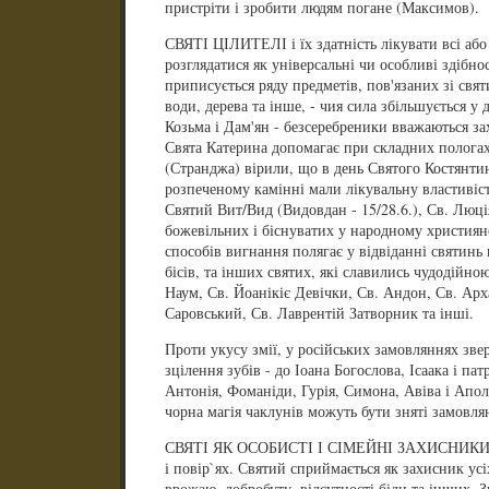
пристріти і зробити людям погане (Максимов).
СВЯТІ ЦІЛИТЕЛІ і їх здатність лікувати всі або
розглядатися як універсальні чи особливі здібно
приписується ряду предметів, пов'язаних зі свят
води, дерева та інше, - чия сила збільшується у д
Козьма і Дам'ян - безсеребреники вважаються за
Свята Катерина допомагає при складних пологах.
(Странджа) вірили, що в день Святого Костянтин
розпеченому камінні мали лікувальну властивість
Святий Вит/Вид (Видовдан - 15/28.6.), Св. Люція 
божевільних і біснуватих у народному християнст
способів вигнання полягає у відвіданні святинь 
бісів, та інших святих, які славились чудодійно
Наум, Св. Йоанікіє Девічки, Св. Андон, Св. Ар
Саровський, Св. Лаврентій Затворник та інші.
Проти укусу змії, у російських замовляннях зве
зцілення зубів - до Іоана Богослова, Ісаака і па
Антонія, Фоманіди, Гурія, Симона, Авіва і Апол
чорна магія чаклунів можуть бути зняті замовля
СВЯТІ ЯК ОСОБИСТІ І СІМЕЙНІ ЗАХИСНИКИ з`
і повір`ях. Святий сприймається як захисник усіх
врожаю, добробуту, відсутності біди та інших. З