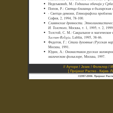
Недељковић, М.:
Годишњи обичаји у Срба
Попов, Р.:
Светци-близанци в българския
- Светци-демони,
Етнографски проблеми 
София, 2, 1994, 78-100.
Славянские древности. Этнолингвистичес
И. Толстого
, Москва, т. 1, 1995; т. 2, 1999
Толстой, С. М.: Сакральное и магическое 
Sacrum-Religia
, Lublin, 1995, 38-46.
Федотов, Г.:
Стихи духовные (Русская на
Москва, 1991.
Юдин, А.:
Ономастикон русских заговоров
магическом фольклоре
, Москва, 1997.
//
Аутори
/
Језик
/
Фолклор
/
И
[ Пројекат Растко - Кијев- 
©1997-2006. Пројекат Раст