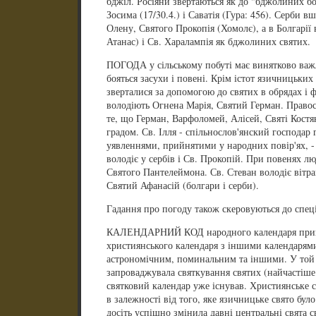
бджіл. Росіяни звертаються як до "бджолиних б
Зосима (17/30.4.) і Саватія (Гура: 456). Серби 
Олену, Святого Прокопія (Хомолє), а в Болгарії
Атанас) і Св. Харалампія як бджолиних святих.
ПОГОДА у сільському побуті має винятково важ
бояться засухи і повені. Крім істот язичницьких 
зверталися за допомогою до святих в обрядах і
володіють Огнена Марія, Святий Герман. Правосл
те, що Герман, Варфоломей, Алісей, Святі Кост
градом. Св. Ілля - спільнослов'янский господар 
уявленнями, прийнятими у народних повір'ях, - 
володіє у сербів і Св. Прокопій. При повенях 
Святого Пантелеймона. Св. Стеван володіє вітр
Святий Афанасій (болгари і серби).
Гадання про погоду також скеровуються до спеці
КАЛЕНДАРНИЙ КОД народного календаря прий
християнського календаря з іншими календарями
астрономічним, поминальним та іншими. У той 
запроваджувала святкування святих (найчастіше 
святковий календар уже існував. Християнське с
в залежності від того, яке язичницьке свято бул
досіть успішно змінила давні центральні свята с