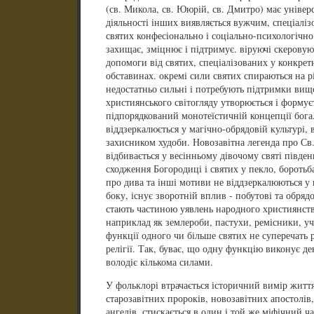
(св. Микола, св. Ююрій, св. Дмитро) має універс
діяльності інших виявляється вужчим, спеціалі
святих конфесіонально і соціально-психологічно
захищає, зміцнює і підтримує. віруючі скеровую
допомоги від святих, спеціалізованих у конкре
обставинах. окремі сили святих спираються на р
недостатньо сильні і потребують підтримки вищ
християнського світогляду утворюється і форму
підпорядкований монотеїстичній концепції бога
віддзеркалюється у магічно-обрядовій культурі, в
захисником худоби. Новозавітна легенда про Св
відбивається у весінньому дівочому святі півден
сходження Богородиці і святих у пекло, боротьб
про дива та інші мотиви не віддзеркалюються у 
боку, існує зворотній вплив - побутові та обряд
стають частиною уявлень народного християнства
наприклад як землероби, пастухи, ремісники, уча
функції одного чи більше святих не суперечать
релігії. Так, буває, що одну функцію виконує де
володіє кількома силами.
У фольклорі втрачається історичний вимір життя 
старозавітних пророків, новозавітних апостолів,
ангелів, стискається в один і той же міфічний ча