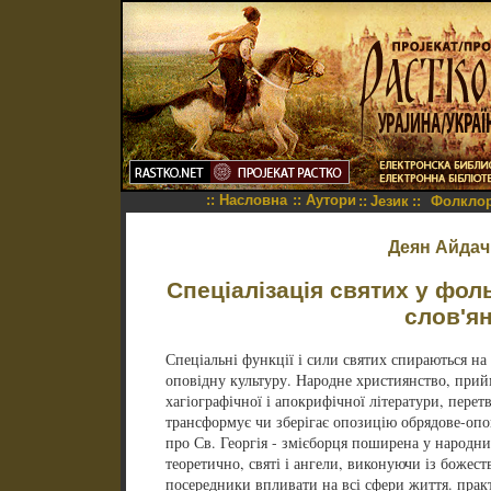
::
Насловна
::
Аутори
::
Језик
::
Фолкло
Деян Айдач
Спеціалізація святих у фо
слов'я
Спеціальні функції і сили святих спираються на
оповідну культуру. Народне християнство, прийм
хагіографічної і апокрифічної літератури, пере
трансформує чи зберігає опозицію обрядове-опо
про Св. Георгія - змієборця поширена у народни
теоретично, святі і ангели, виконуючи із божес
посередники впливати на всі сфери життя. практ