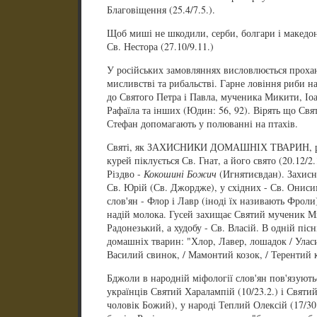
Благовіщення (25.4/7.5.).
Щоб миші не шкодили, серби, болгари і македо
Св. Нестора (27.10/9.11.)
У російських замовляннях висловлюється прохан
мисливстві та рибальстві. Гарне ловіння риби 
до Святого Петра і Павла, мученика Микити, Іоан
Рафаїла та інших (Юдин: 56, 92). Вірять що Св
Стефан допомагають у полюванні на птахів.
Святі, як ЗАХИСНИКИ ДОМАШНІХ ТВАРИН, розд
курей піклується Св. Гнат, а його свято (20.12/2
Різдво -
Кокошині Божич
(Игнятиєвдан). Захисн
Св. Юрій (Св. Джордже), у східних - Св. Ониси
слов'ян - Флор і Лавр (іноді їх називають Фроли
надій молока. Гусей захищає Святий мученик Ми
Радонезький, а худобу - Св. Власій. В одній піс
домашніх тварин: "Хлор, Лавер, лошадок / Уласи
Василий свинок, / Мамонтий козок, / Терентий 
Бджоли в народній міфології слов'ян пов'язують
українців Святий Харалампій (10/23.2.) і Святи
чоловік Божий), у народі Теплий Олексій (17/3