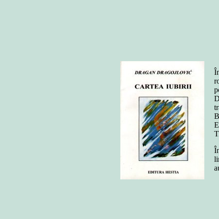
Î
r
p
D
t
B
E
T
Î
l
a