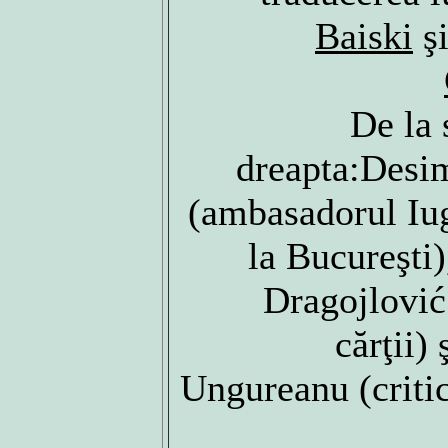
Baiski
ş
De la 
dreapta:Desim
(ambasadorul Iug
la Bucureşti
Dragojlović
cărţii)
Ungureanu (critic 