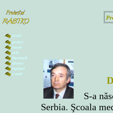
Pr
.
acasă
proiect
istorie
artă
literatură
diverse
legături
e-mail
D
S-a născu
Serbia. Şcoala med