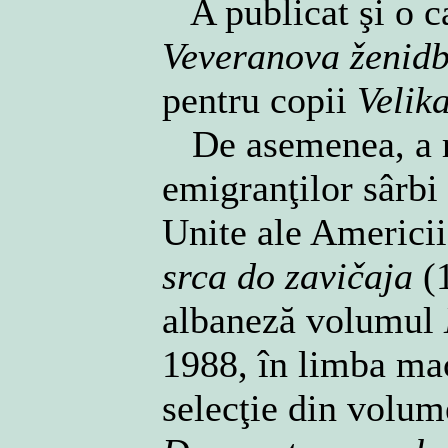
A publicat şi o ca
Veveranova ženid
pentru copii
Velik
De asemenea, a re
emigranţilor sârbi 
Unite ale Americii,
srca do zavičaja
(1
albaneză volumul
1988, în limba ma
selecţie din volu