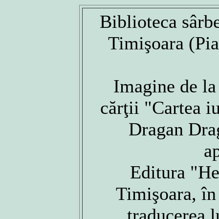
Biblioteca sârb
Timişoara (Pia
Imagine de la
cărţii "Cartea i
Dragan Drag
a
Editura "He
Timişoara, în
traducerea 