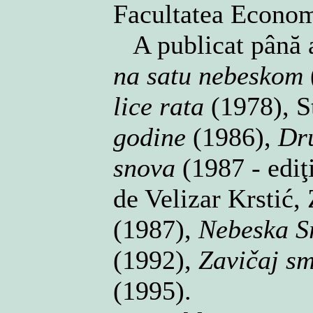
Facultatea Econom
A publicat până a
na satu nebeskom
lice rata
(1978), S
godine
(1986),
Dr
snova
(1987 - ediţi
de Velizar Krstić,
(1987),
Nebeska S
(1992),
Zavičaj sm
(1995).