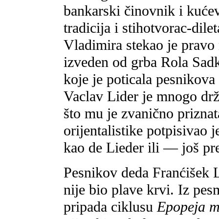
bankarski činovnik i kućev
tradicija i stihotvorac-dil
Vladimira stekao je pravo 
izveden od grba Rola Sadk
koje je poticala pesnikova
Vaclav Lider je mnogo drža
što mu je zvanično priznat
orijentalistike potpisivao 
kao de Lieder ili — još p
Pesnikov deda Franćišek Li
nije bio plave krvi. Iz pe
pripada ciklusu
Epopeja m