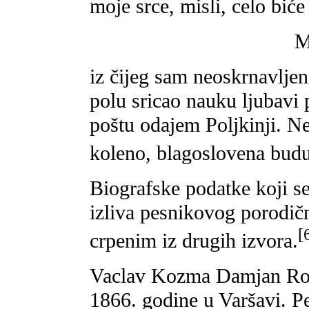
moje srce, misli, celo bić
M
iz čijeg sam neoskrnavlje
polu sricao nauku ljubavi 
poštu odajem Poljkinji. N
koleno, blagoslovena bud
Biografske podatke koji s
izliva pesnikovog porodi
[
crpenim iz drugih izvora.
Vaclav Kozma Damjan Roli
1866. godine u Varšavi. Pe