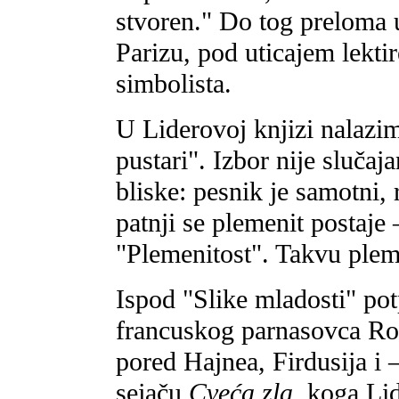
stvoren." Do tog preloma u 
Parizu, pod uticajem lekti
simbolista.
U Liderovoj knjizi nalaz
pustari". Izbor nije slučaj
bliske: pesnik je samotni, 
patnji se plemenit postaj
"Plemenitost". Takvu plem
Ispod "Slike mladosti" pot
francuskog parnasovca Roli
pored Hajnea, Firdusija i
sejaču
Cveća zla,
koga Li