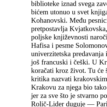
biblioteke iznad svega zav
bićem utonuo u svet knjig
Kohanovski. Među pesnicim
pretpostavlja Kvjatkovska,
poljske književnosti naročit
Hafisa i pesme Solomonove
univerzitetska predavanja 
još francuski i češki. U K
koračati kroz život. Tu će 
kritika nazvati krakovski
Krakovu za njega bio tako 
jer za sve što je stvarno 
Rolič-Lider duguje — Par