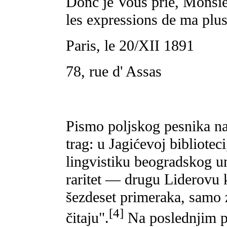
Donc je Vous prie, Monsieu
les expressions de ma plus
Paris, le 20/XII 1891
78, rue d' Assas
Pismo poljskog pesnika na
trag: u Jagićevoj bibliotec
lingvistiku beogradskog uni
raritet — drugu Liderovu 
šezdeset primeraka, samo z
[4]
čitaju".
Na poslednjim p