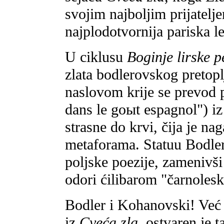
svojim najboljim prijatelj
najplodotvornija pariska le
U ciklusu
Boginje lirske 
zlata bodlerovskog pretop
naslovom krije se prevod
dans le goыt espagnol") i
strasne do krvi, čija je n
metaforama. Statuu Bodle
poljske poezije, zamenivši
odori ćilibarom "čarnolesk
Bodler i Kohanovski! Već
iz
Cveća zla,
ostvaren je t