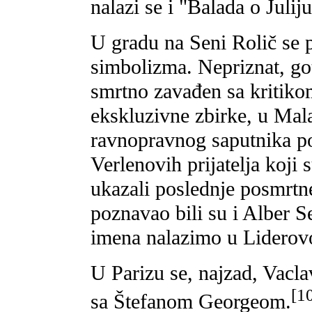
nalazi se i "Balada o Julij
U gradu na Seni Rolič se p
simbolizma. Nepriznat, go
smrtno zavađen sa kritiko
ekskluzivne zbirke, u Ma
ravnopravnog saputnika po
Verlenovih prijatelja koji
ukazali poslednje posmrtn
poznavao bili su i Alber S
imena nalazimo u Liderovo
U Parizu se, najzad, Vacla
[1
sa Štefanom Georgeom.