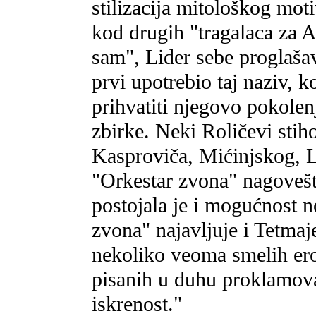
stilizacija mitološkog moti
kod drugih "tragalaca za 
sam", Lider sebe proglaša
prvi upotrebio taj naziv, k
prihvatiti njegovo pokolen
zbirke. Neki Roličevi stih
Kasproviča, Mićinjskog, L
"Orkestar zvona" nagovešt
postojala je i mogućnost n
zvona" najavljuje i Tetmaj
nekoliko veoma smelih ero
pisanih u duhu proklamova
iskrenost."