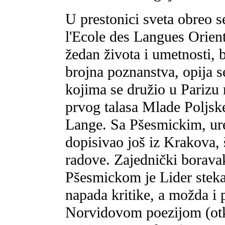
U prestonici sveta obreo s
l'Ecole des Langues Orien
žedan života i umetnosti, b
brojna poznanstva, opija 
kojima se družio u Parizu 
prvog talasa Mlade Poljsk
Lange. Sa Pšesmickim, ur
dopisivao još iz Krakova,
radove. Zajednički boravak
Pšesmickom je Lider stekao
napada kritike, a možda i
Norvidovom poezijom (otkr