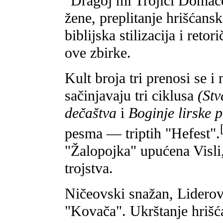
"Dragoj mi Trojici Domaćeg
žene, preplitanje hrišćansk
biblijska stilizacija i reto
ove zbirke.
Kult broja tri prenosi se i
sačinjavaju tri ciklusa
(St
dečaštva
i
Boginje lirske 
pesma — triptih "Hefest".
"Žalopojka" upućena Visli,
trojstva.
Ničeovski snažan, Liderov
"Kovača". Ukrštanje hrišć