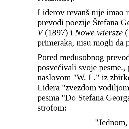
Liderov revanš nije imao i
prevodi poezije Štefana G
V
(1897) i
Nowe wiersze
(
primeraka, nisu mogli da 
Pored međusobnog prevođen
posvećivali svoje pesme., 
naslovom "W. L." iz zbir
Lidera "zvezdom vodiljom
pesma "Do Stefana Georga
strofom:
"Jednom, 