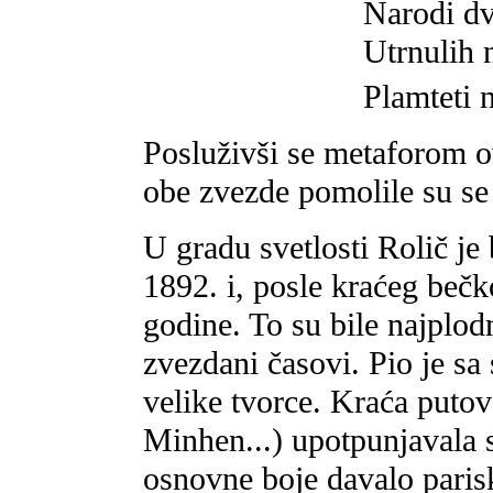
Narodi dv
Utrnulih 
Plamteti 
Posluživši se metaforom o
obe zvezde pomolile su se
U gradu svetlosti Rolič j
1892. i, posle kraćeg beč
godine. To su bile najplod
zvezdani časovi. Pio je sa
velike tvorce. Kraća puto
Minhen...) upotpunjavala s
osnovne boje davalo paris