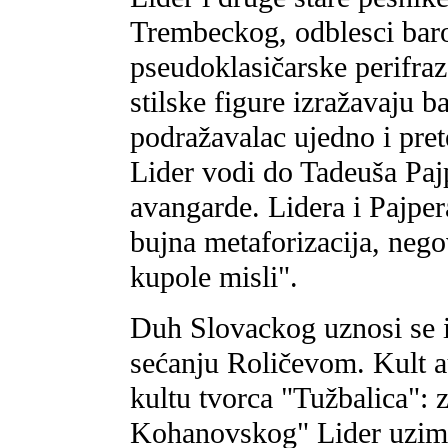
Trembeckog, odblesci bar
pseudoklasičarske perifra
stilske figure izražavaju b
podražavalac ujedno i pr
Lider vodi do Tadeuša Paj
avangarde. Lidera i Pajper
bujna metaforizacija, neg
kupole misli".
Duh Slovackog uznosi se 
sećanju Roličevom. Kult a
kultu tvorca "Tužbalica":
Kohanovskog" Lider uzima