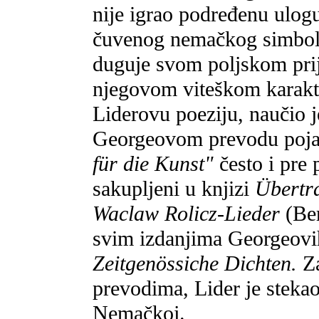
nije igrao podređenu ulogu
čuvenog nemačkog simbolis
duguje svom poljskom prija
njegovom viteškom karakt
Liderovu poeziju, naučio j
Georgeovom prevodu pojav
für die Kunst"
često i pre 
sakupljeni u knjizi
Übertr
Waclaw Rolicz-Lieder
(Be
svim izdanjima Georgeovi
Zeitgenössiche Dichten.
Za
prevodima, Lider je steka
Nemačkoj.