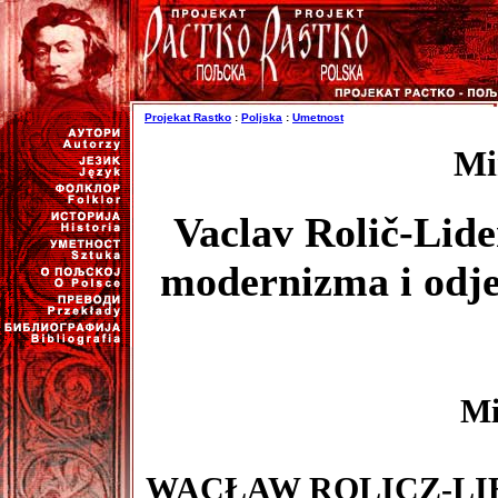
Projekat Rastko
:
Poljska
:
Umetnost
Mi
Vaclav Rolič-Lide
modernizma i odje
Mi
WACŁAW ROLICZ-LI