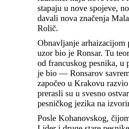
stapaju u nove spojeve, no
davali nova značenja Mala
Rolič.
Obnavljanje arhaizacijom
uzor bio je Ronsar. Tu teo
od francuskog pesnika, u 
je bio — Ronsarov savrem
započeo u Krakovu razvio 
prerasli su u svesno ostva
pesničkog jezika na izvori
Posle Kohanovskog, čijom
Lider i druge stare pesnik