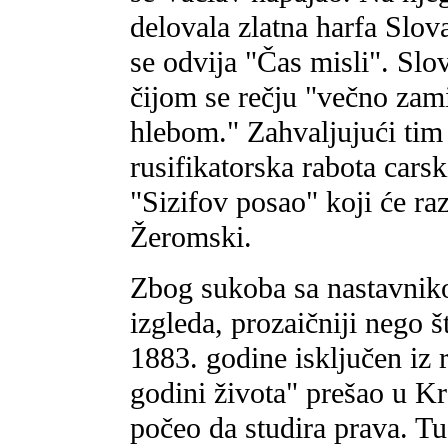
delovala zlatna harfa Slo
se odvija "Čas misli". Slov
čijom se rečju "večno zam
hlebom." Zahvaljujući tim
rusifikatorska rabota carsk
"Sizifov posao" koji će ra
Žeromski.
Zbog sukoba sa nastavnik
izgleda, prozaičniji nego š
1883. godine isključen iz 
godini života" prešao u Kr
počeo da studira prava. Tu