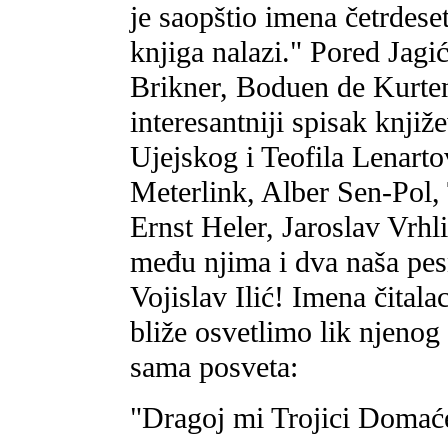
je saopštio imena četrdeset
knjiga nalazi." Pored Jagića
Brikner, Boduen de Kurtene
interesantniji spisak knji
Ujejskog i Teofila Lenartov
Meterlink, Alber Sen-Pol,
Ernst Heler, Jaroslav Vrhli
među njima i dva naša pes
Vojislav Ilić! Imena čital
bliže osvetlimo lik njenog
sama posveta:
"Dragoj mi Trojici Domać