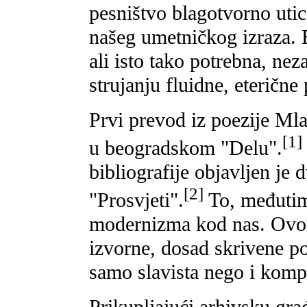
pesništvo blagotvorno uti
našeg umetničkog izraza. B
ali isto tako potrebna, ne
strujanju fluidne, eterične
Prvi prevod iz poezije Ml
[1]
u beogradskom "Delu".
bibliografije objavljen je 
[2]
"Prosvjeti".
To, međutim,
modernizma kod nas. Ovom
izvorne, dosad skrivene po
samo slavista nego i kompar
Prikupljajući arhivsku gr