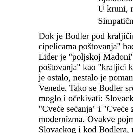
U kruni, 
Simpatični
Dok je Bodler pod kraljiči
cipelicama poštovanja" ba
Lider je "poljskoj Madoni
poštovanja" kao "kraljici 
je ostalo, nestalo je pomam
Venede. Tako se Bodler sr
moglo i očekivati: Slovack
"Cveće sećanja" i "Cveće z
modernizma. Ovakve pojmo
Slovackog i kod Bodlera, 