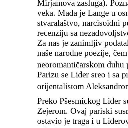
Mirjamova zasluga). Pozn
veka. Mada je Lange u os
stvaralaštvo, narcisoidni p
recenziju sa nezadovoljstv
Za nas je zanimljiv podatak
naše narodne poezije, čemu
neoromantičarskom duhu 
Parizu se Lider sreo i sa 
orijentalistom Aleksandr
Preko Pšesmickog Lider s
Zejerom. Ovaj pariski susre
ostavio je traga i u Lider