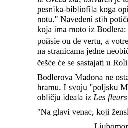
pesnika-bibliofila koga op
notu." Navedeni stih potič
koja ima moto iz Bodlera: 
poйsie ou de vertu, a votre
na stranicama jedne neobi
češće će se sastajati u Roli
Bodlerova Madona ne osta
hramu. I svoju "poljsku 
obličju ideala iz
Les fleur
"Na glavi venac, koji žensk
Ljubomore 