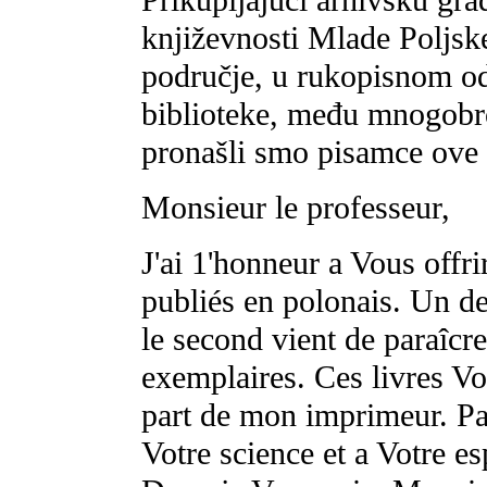
književnosti Mlade Poljsk
područje, u rukopisnom od
biblioteke, među mnogob
pronašli smo pisamce ove 
Monsieur le professeur,
J'ai 1'honneur a Vous offri
publiés en polonais. Un d
le second vient de paraîcre;
exemplaires. Ces livres Vo
part de mon imprimeur. Pa
Votre science et a Votre esp