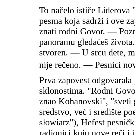
To načelo ističe Liderova
pesma koja sadrži i ove z
znati rodni Govor. — Pozn
panoramu gledaćeš života.
stvoren. — U srcu dete, mi
nije rečeno. — Pesnici nov
Prva zapovest odgovarala 
sklonostima. "Rodni Govor"
znao Kohanovski", "sveti 
sredstvo, već i središte poe
słowiarz"), Hefest pesničk
radionici kuju nove reči i