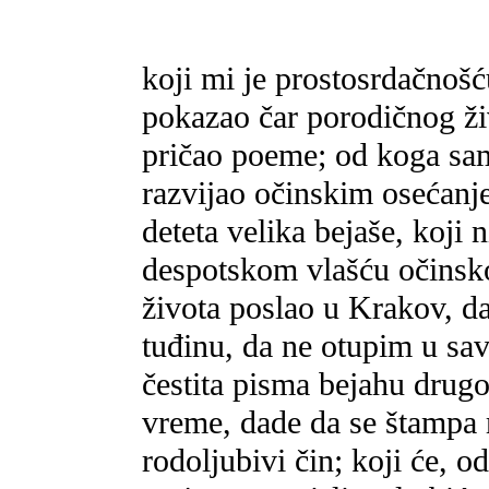
koji mi je prostosrdačnošć
pokazao čar porodičnog živ
pričao poeme; od koga sam 
razvijao očinskim osećanje
deteta velika bejaše, koji 
despotskom vlašću očinsko
života poslao u Krakov, da
tuđinu, da ne otupim u sa
čestita pisma bejahu drug
vreme, dade da se štampa m
rodoljubivi čin; koji će, 