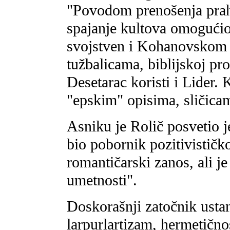
"Povodom prenošenja pra
spajanje kultova omogućio 
svojstven i Kohanovskom 
tužbalicama, biblijskoj proz
Desetarac koristi i Lider. K
"epskim" opisima, sličica
Asniku je Rolič posvetio 
bio pobornik pozitivističk
romantičarski zanos, ali je
umetnosti".
Doskorašnji zatočnik ustan
larpurlartizam, hermetično