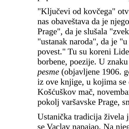
"Ključevi od kovčega" otv
nas obaveštava da je njeg
Prage", da je slušala "zve
"ustanak naroda", da je "u
povest." Tu su koreni Lid
borbene, poezije. U znaku 
pesme
(objavljene 1906. g
iz ove knjige, u kojima se 
Košćuškov mač, novembar
pokolj varšavske Prage, sm
Ustanička tradicija živela 
se Vaclav napajao. Na njeg