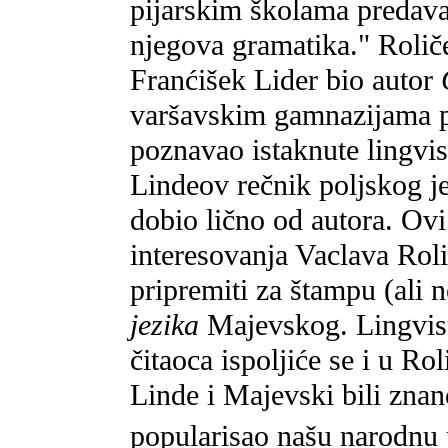
pijarskim školama predavao 
njegova gramatika." Roliče
Franćišek Lider bio autor
varšavskim gamnazijama pr
poznavao istaknute lingvis
Lindeov rečnik poljskog jez
dobio lično od autora. Ovi
interesovanja Vaclava Roli
pripremiti za štampu (ali n
jezika
Majevskog. Lingvist
čitaoca ispoljiće se i u R
Linde i Majevski bili zna
popularisao našu narodnu 