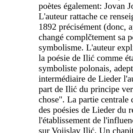
poètes également: Jovan Jo
L'auteur rattache ce rensei
1892 précisément (donc, ap
changé complčtement sa po
symbolisme. L'auteur expl
la poésie de Ilić comme ét
symboliste polonais, adept
intermédiaire de Lieder l'a
part de Ilić du principe ve
chose". La partie centrale 
des poésies de Lieder du r
l'établissement de l'influen
sur Vojislav Ilić. Un chapit