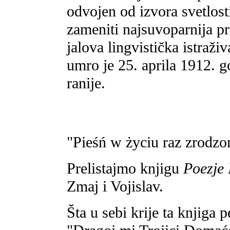
odvojen od izvora svetlost
zameniti najsuvoparnija p
jalova lingvistička istraž
umro je 25. aprila 1912. 
ranije.
"Pieśń w życiu raz zrodzo
Prelistajmo knjigu
Poezje 
Zmaj i Vojislav.
Šta u sebi krije ta knjiga