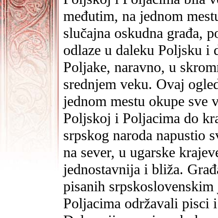
međutim, na jednom mestu 
slučajna oskudna građa, po
odlaze u daleku Poljsku i 
Poljake, naravno, u skrom
srednjem veku. Ovaj ogled
jednom mestu okupe sve va
Poljskoj i Poljacima do kr
srpskog naroda napustio sv
na sever, u ugarske krajev
jednostavnija i bliža. Gra
pisanih srpskoslovenskim 
Poljacima održavali pisci i