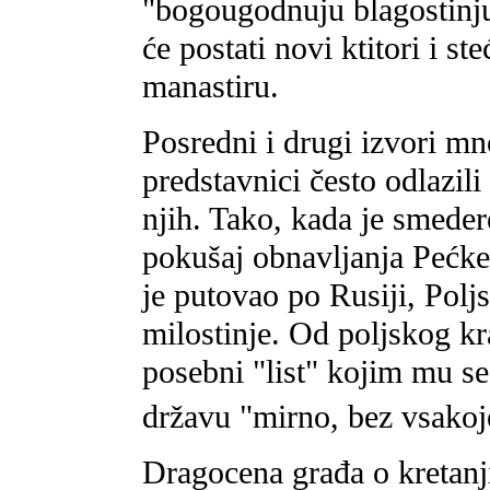
"bogougodnuju blagostinj
će postati novi ktitori i 
manastiru.
Posredni i drugi izvori m
predstavnici često odlazili 
njih. Tako, kada je smed
pokušaj obnavljanja Pećke 
je putovao po Rusiji, Poljs
milostinje. Od poljskog kr
posebni "list" kojim mu s
državu "mirno, bez vsakoj
Dragocena građa o kretan