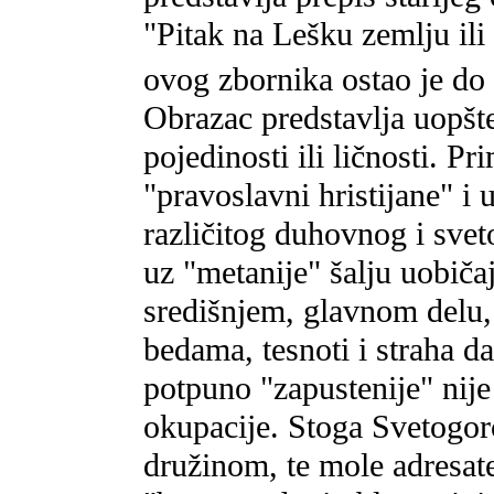
"Pitak na Lešku zemlju il
ovog zbornika ostao je d
Obrazac predstavlja uopšte
pojedinosti ili ličnosti. Pr
"pravoslavni hristijane" i 
različitog duhovnog i svet
uz "metanije" šalju uobičaj
središnjem, glavnom delu,
bedama, tesnoti i straha d
potpuno "zapustenije" nije
okupacije. Stoga Svetogorc
družinom, te mole adresat