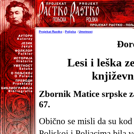
Projekat Rastko
:
Poljska
:
Umetnost
Đor
Lesi i leška z
književn
Zbornik Matice srpske za 
67.
Obično se misli da su kod
Poljskoj i Poljacima bila