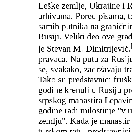
Leške zemlje, Ukrajine i R
arhivama. Pored pisama, t
samih putnika na granični
Rusiji. Veliki deo ove gra
je Stevan M. Dimitrijević.
pravaca. Na putu za Rusiju
se, svakako, zadržavaju tr
Tako su predstavnici fru
godine krenuli u Rusiju p
srpskog manastira Lepavin
godine radi milostinje "v u
zemlju". Kada je manastir 
turskom ratu, predstavnic