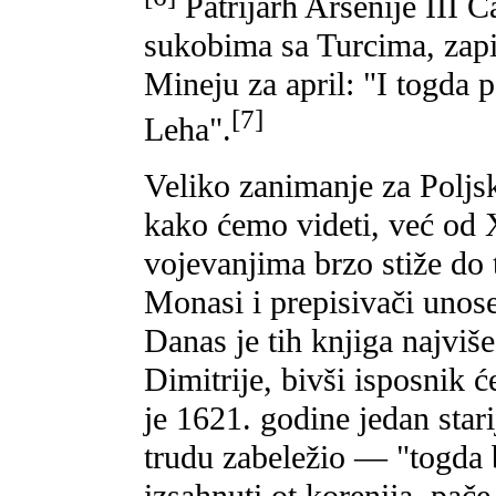
Patrijarh Arsenije III Č
sukobima sa Turcima, zap
Mineju za april: "I togda
[7]
Leha".
Veliko zanimanje za Poljs
kako ćemo videti, već od
vojevanjima brzo stiže do 
Monasi i prepisivači unos
Danas je tih knjiga najviš
Dimitrije, bivši isposnik 
je 1621. godine jedan stari
trudu zabeležio — "togda 