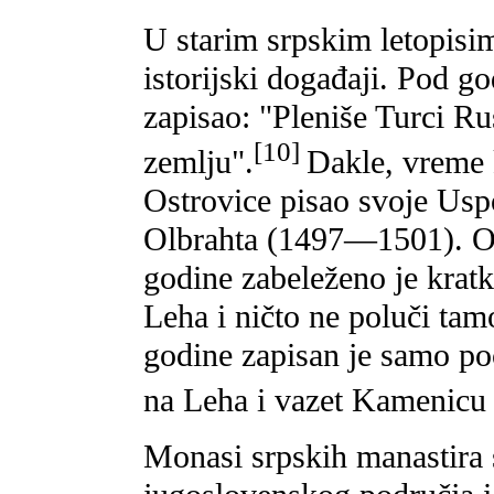
U starim srpskim letopisim
istorijski događaji. Pod g
zapisao: "Pleniše Turci Rus
[10]
zemlju".
Dakle, vreme 
Ostrovice pisao svoje Usp
Olbrahta (1497—1501). O
godine zabeleženo je krat
Leha i ničto ne poluči ta
godine zapisan je samo p
na Leha i vazet Kamenicu 
Monasi srpskih manastira 