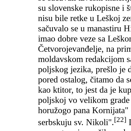
su slovenske rukopisne i š
nisu bile retke u Leškoj z
sačuvalo se u manastiru Hi
imao dobre veze sa Lešk
Četvorojevanđelje, na pri
moldavskom redakcijom sa
poljskog jezika, prešlo je
pored ostalog, čitamo da 
kao ktitor, to jest da je k
poljskoj vo velikom grade
horužogo pana Kornijata" 
[22]
serbskuju sv. Nikoli".
D