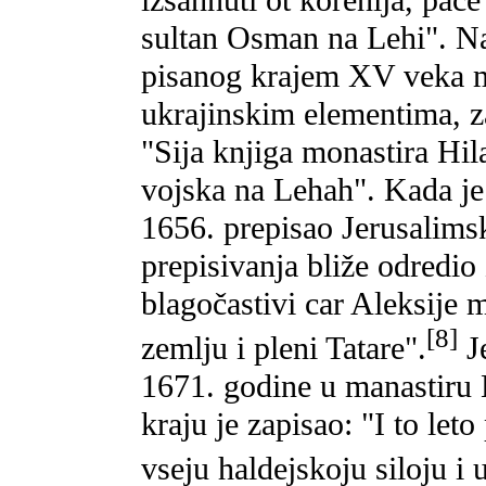
izsahnuti ot korenija, pače
sultan Osman na Lehi". Na
pisanog krajem XV veka m
ukrajinskim elementima, z
"Sija knjiga monastira Hil
vojska na Lehah". Kada je
1656. prepisao Jerusalimsk
prepisivanja bliže odredi
blagočastivi car Aleksije 
[8]
zemlju i pleni Tatare".
J
1671. godine u manastiru 
kraju je zapisao: "I to le
vseju haldejskoju siloju 