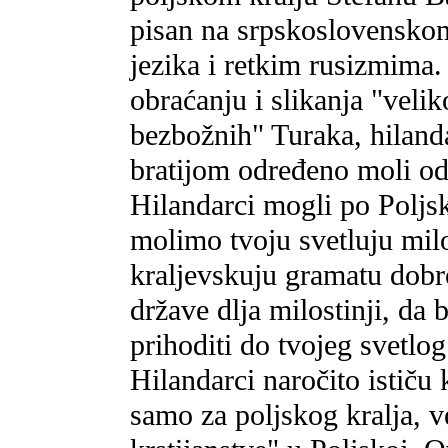
pisan na srpskoslovensko
jezika i retkim rusizmima.
obraćanju i slikanja "veliko
bezbožnih" Turaka, hiland
bratijom određeno moli od
Hilandarci mogli po Poljsk
molimo tvoju svetluju milo
kraljevskuju gramatu dobro
države dlja milostinji, da
prihoditi do tvojeg svetlog
Hilandarci naročito ističu
samo za poljskog kralja, 