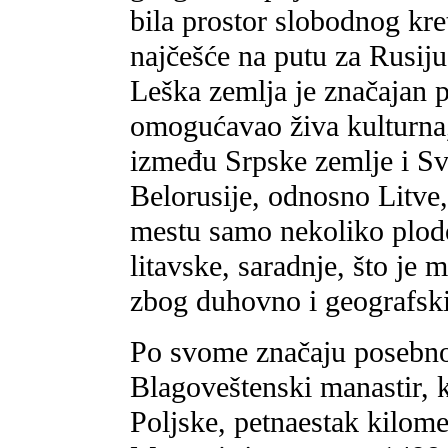
bila prostor slobodnog kre
najčešće na putu za Rusiju
Leška zemlja je značajan p
omogućavao živa kulturna,
između Srpske zemlje i Sv
Belorusije, odnosno Litv
mestu samo nekoliko plod
litavske, saradnje, što je 
zbog duhovno i geografski
Po svome značaju posebno 
Blagoveštenski manastir, k
Poljske, petnaestak kilome