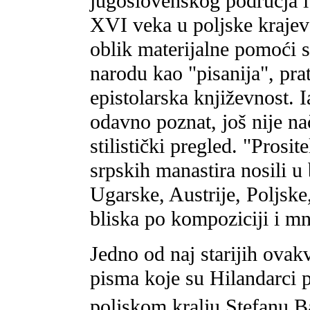
jugoslovenskog područja i
XVI veka u poljske krajeve
oblik materijalne pomoći 
narodu kao "pisanija", pra
epistolarska književnost. 
odavno poznat, još nije na
stilistički pregled. "Prosi
srpskih manastira nosili u
Ugarske, Austrije, Poljske,
bliska po kompoziciji i 
Jedno od naj starijih ovak
pisma koje su Hilandarci p
poljskom kralju Stefanu 