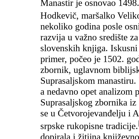
Manastir je osnovao 1498
Hodkevič, maršalko Velik
nekoliko godina posle osni
razvija u važno središte za
slovenskih knjiga. Iskusni
primer, počeo je 1502. god
zbornik, uglavnom biblijsk
Suprasaljskom manastiru. 
a nedavno opet analizom 
Suprasaljskog zbornika iz 
se u Četvorojevanđelju i A
srpske rukopisne tradicije.
dopirala i žitijna književnos