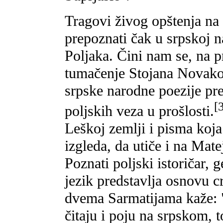
Tragovi živog opštenja na
prepoznati čak u srpskoj n
Poljaka. Čini nam se, na p
tumačenje Stojana Novako
srpske narodne poezije pre
[
poljskih veza u prošlosti.
Leškoj zemlji i pisma koja
izgleda, da utiče i na M
Poznati poljski istoričar, 
jezik predstavlja osnovu c
dvema Sarmatijama kaže: 
čitaju i poju na srpskom, t