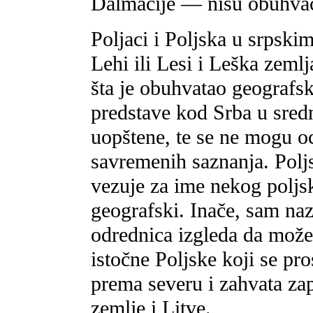
Dalmacije — nisu obuhva
Poljaci i Poljska u srpski
Lehi ili Lesi i Leška zemlj
šta je obuhvatao geografs
predstave kod Srba u sred
uopštene, te se ne mogu oc
savremenih saznanja. Poljs
vezuje za ime nekog poljsko
geografski. Inače, sam naz
odrednica izgleda da može
istočne Poljske koji se pro
prema severu i zahvata za
zemlje i Litve.