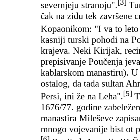
[3]
severnjeju stranoju".
Tur
čak na zidu tek završene 
Kopaonikom: "I va to leto 
kasniji turski pohodi na P
krajeva. Neki Kirijak, rec
prepisivanje Poučenja jev
kablarskom manastiru). U 
ostalog, da tada sultan A
[5]
Persi, ini že na Leha".
Tu
1676/77. godine zabeležen
manastira Mileševe zapisan
mnogo vojevanije bist ot 
[6]