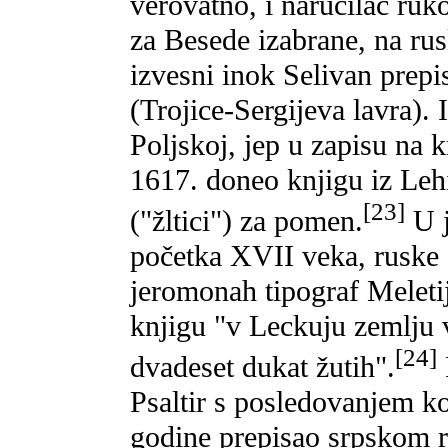
verovatno, i naručilac ruk
za Besede izabrane, na ru
izvesni inok Selivan prepi
(Trojice-Sergijeva lavra). 
Poljskoj, jep u zapisu na k
1617. doneo knjigu iz Leh
[23]
("žltici") za pomen.
U j
početka XVII veka, ruske 
jeromonah tipograf Meletij
knjigu "v Leckuju zemlju v
[24]
dvadeset dukat žutih".
Psaltir s posledovanjem ko
godine prepisao srpskom r