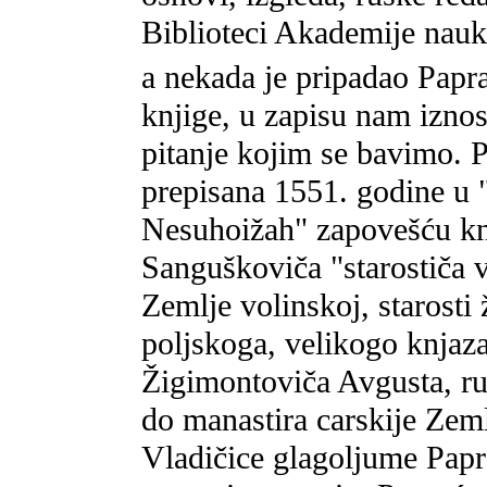
Biblioteci Akademije nau
a nekada je pripadao Papra
knjige, u zapisu nam iznos
pitanje kojim se bavimo. Pr
prepisana 1551. godine u 
Nesuhoižah" zapovešću kn
Sanguškoviča "starostiča 
Zemlje volinskoj, starosti
poljskoga, velikogo knjaz
Žigimontoviča Avgusta, r
do manastira carskije Zeml
Vladičice glagoljume Papr