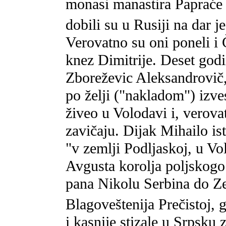
monasi manastira Papraće
dobili su u Rusiji na dar 
Verovatno su oni poneli i 
knez Dimitrije. Deset godi
Zboreževic Aleksandrovič, 
po želji ("nakladom") izve
živeo u Volodavi i, verova
zavičaju. Dijak Mihailo ist
"v zemlji Podljaskoj, u Vo
Avgusta korolja poljskogo.
pana Nikolu Serbina do Ze
Blagoveštenija Prečistoj, 
i kasnije stizale u Srpsku 