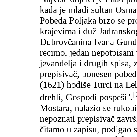
kada je mladi sultan Osma
Pobeda Poljaka brzo se pr
krajevima i duž Jadranskog
Dubrovčanina Ivana Gundu
recimo, jedan nepotpisani 
jevanđelja i drugih spisa, 
prepisivač, ponesen pobed
(1621) hodiše Turci na Leha
[
drehli, Gospodi pospeši".
Mostara, nalazio se rukop
nepoznati prepisivač završ
čitamo u zapisu, podigao su