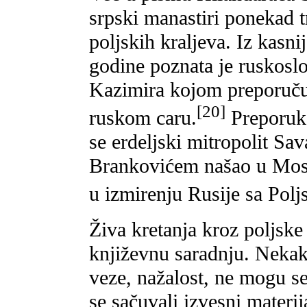
srpski manastiri ponekad t
poljskih kraljeva. Iz kasn
godine poznata je ruskosl
Kazimira kojom preporuču
[20]
ruskom caru.
Preporuka
se erdeljski mitropolit S
Brankovićem našao u Moskv
u izmirenju Rusije sa Pol
Živa kretanja kroz poljske
književnu saradnju. Neka
veze, nažalost, ne mogu se
se sačuvali izvesni materij