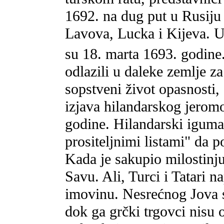
1692. na dug put u Rusiju
Lavova, Lucka i Kijeva. U 
su 18. marta 1693. godine
odlazili u daleke zemlje za 
sopstveni život opasnosti,
izjava hilandarskog jerom
godine. Hilandarski iguma
prositeljnimi listami" da p
Kada je sakupio milostinj
Savu. Ali, Turci i Tatari na
imovinu. Nesrećnog Jova 
dok ga grčki trgovci nisu 