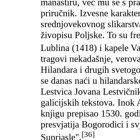
manastiru, već mu se s pra
priručnik. Izvesne karakter
srednjovekovnog slikarstva
živopisu Poljske. To su f
Lublina (1418) i kapele V
tragovi nekadašnje, verova
Hilandara i drugih svetog
se danas naći u hilandarsko
Lestvica Jovana Lestvični
galicijskih tekstova. Inok 
knjigu prepisao 1530. god
presvjatija Bogorodici i s
[36]
Suprjasle".