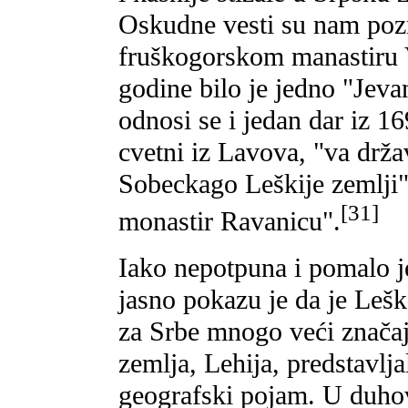
Oskudne vesti su nam pozn
fruškogorskom manastiru 
godine bilo je jedno "Jevan
odnosi se i jedan dar iz 1
cvetni iz Lavova, "va drža
Sobeckago Leškije zemlji"
[31]
monastir Ravanicu".
Iako nepotpuna i pomalo j
jasno pokazu je da je Leš
za Srbe mnogo veći značaj
zemlja, Lehija, predstavlja
geografski pojam. U duho