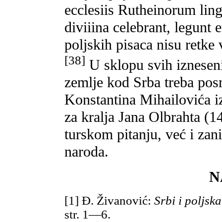
ecclesiis Rutheinorum ling
diviiina celebrant, legunt
poljskih pisaca nisu retke
[38]
U sklopu svih iznesen
zemlje kod Srba treba posm
Konstantina Mihailovića i
za kralja Jana Olbrahta (
turskom pitanju, već i zani
naroda.
N
[1] Đ. Živanović:
Srbi i poljsk
str. 1—6.