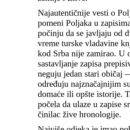
Najautentičnije vesti o Po
pomeni Poljaka u zapisima 
počinju da se javljaju od
vreme turske vladavine knj
kod Srba nije zamirao. U o
sastavljanje zapisa prepisi
neguju jedan stari običaj 
određuju najznačajnijim s
domaće ili opšte istorije.
počela da ulaze u zapise s
činilac žive hronologije.
Najviše odjeka je imao po