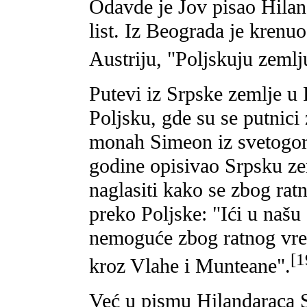
Odavde je Jov pisao Hiland
list. Iz Beograda je kren
Austriju, "Poljskuju zemlj
Putevi iz Srpske zemlje u 
Poljsku, gde su se putnici 
monah Simeon iz svetogor
godine opisivao Srpsku ze
naglasiti kako se zbog ratn
preko Poljske: "Ići u našu
nemoguće zbog ratnog vrem
[1
kroz Vlahe i Munteane".
Već u pismu Hilandaraca S