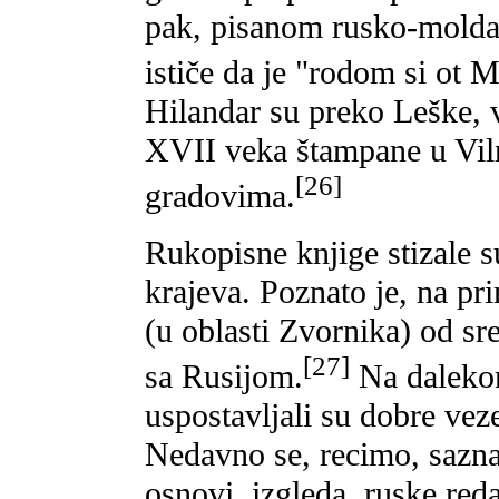
pak, pisanom rusko-molda
ističe da je "rodom si ot 
Hilandar su preko Leške, v
XVII veka štampane u Vil
[26]
gradovima.
Rukopisne knjige stizale s
krajeva. Poznato je, na pr
(u oblasti Zvornika) od s
[27]
sa Rusijom.
Na dalekom
uspostavljali su dobre vez
Nedavno se, recimo, sazna
osnovi, izgleda, ruske reda