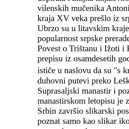
vilenskih mučenika Antonij
kraja XV veka prešlo iz sr
Ubrzo su u litavskim kraje
popularnost srpske prerad
Povest o Trištanu i Ižoti 
prepisu iz osamdesetih go
ističe u naslovu da su "s k
duhovni putevi preko Leške
Suprasaljski manastir i po
manastirskom letopisu je z
Srbin završio slikarski po
poznat samo kao slikar ik