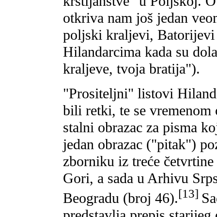
krstijanstve" u Poljskoj. 
otkriva nam još jedan veo
poljski kraljevi, Batorijevi
Hilandarcima kada su dolaz
kraljeve, tvoja bratija").
"Prositeljni" listovi Hilan
bili retki, te se vremenom 
stalni obrazac za pisma ko
jedan obrazac ("pitak") p
zborniku iz treće četvrtin
Gori, a sada u Arhivu Srp
[13]
Beogradu (broj 46).
Sa
predstavlja prepis starijeg