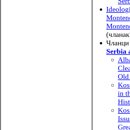
Serb
Ideologi
Montene
Montene
(чланак
Чланци
Serbia 
Alb
Cle
Old
Kos
in t
His
Kos
Iss
Gre