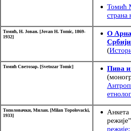
Томић 
страна
Томић, H. Јован. [Jovan H. Tomic, 1869-
О Арна
1932]
Србији
(
Истори
Томић Светозар. [Svetozar Tomic]
Пива 
(моногр
Антроп
етнолог
Тополовачки, Милан. [Milan Topolovacki,
Анкета
1933]
режије"
режије