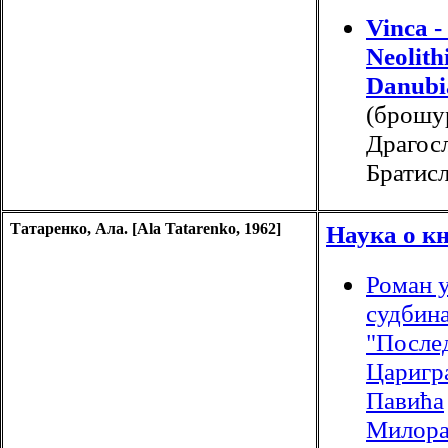
Vinca -
Neolithi
Danubi
(брошу
Драгосл
Братисл
Татаренко, Ала. [Ala Tatarenko, 1962]
Наука о к
Роман 
судбина
"После
Царигр
Павића
Милора