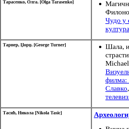
Тарасенко, Олга. [Olga Tarasenko]
Магичн
Филонов
Чудо у
култур
Тарнер, Џорџ. [George Turner]
Шала, и
страсти
Michael 
Визуел
филма:
Славко
тeлевиз
Тасић, Никола [Nikola Tasic]
Археологи
Винча 