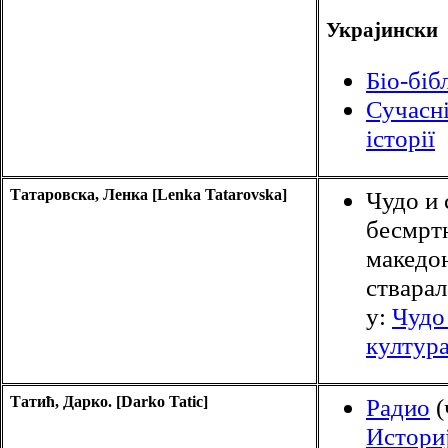
Украјински
Біо-біб
Сучасні
історії
Татаровска, Ленка [Lenka Tatarovska]
Чудо и 
бесмрт
македо
стварал
у:
Чудо
култур
Татић, Дарко. [Darko Tatic]
Радио
(
Историј