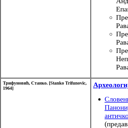
Анд
Епа
Пре
Рав
Пре
Рав
Пре
Неп
Рав
Трифуновић, Станко. [Stanko Trifunovic,
Археологи
1964]
Словен
Панони
античко
(преда