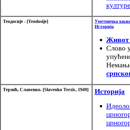
култур
Теодосије - [Teodosije]
Уметничка књи
Историја
Живот 
Слово у
упућен
Немањи
српско
Терзић, Славенко. [Slavenko Terzic, 1949]
Историја
Идеоло
црногор
црного