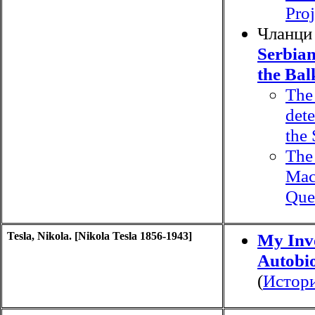
Proj
Чланци
Serbian
the Bal
The 
det
the
The
Mac
Que
Tesla, Nikola. [Nikola Tesla 1856-1943]
My Inv
Autobi
(
Истори