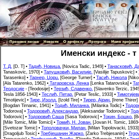
Именски индекс - т
Т. Д.
[D. T]
•
Тадић, Новица.
[Novica Tadic, 1949]
•
Танасковић, Да
Tanaskovic, 1970]
•
Тапушковић, Василије.
[Vasilije Tapuskovic]
•
Tarasenko]
•
Тарнер, Џорџ.
[George Turner]
•
Тасић, Никола
[Nikol
[Ala Tatarenko, 1962]
•
Татаровска, Ленка
[Lenka Tatarovska]
•
Та
Теодосије
- [Teodosije]
•
Терзић, Славенко.
[Slavenko Terzic, 194
Tesla 1856-1943]
•
Теслић, Петар.
[Petar Teslic, 1933]
•
Тимотијев
Timotijevic]
•
Тире, Изолд.
[Izold Tire]
•
Тирер, Ајрин.
[Irene Thirer]
[Bogdan Tirnanic, 1941]
•
Тодић, Миланка.
[Milanka Todic]
•
Тодор
Todorova]
•
Тодоровић, Александар.
[Aleksandar Todorovic]
•
Тод
Todorovic]
•
Тодоровић Саша
[Sasa Todorovic]
•
Токин, Бошко.
[B
[Mile Tomic, Mile Tomici]
•
Томић, H. Јован.
[Jovan H. Tomic, 1869
[Svetozar Tomic]
•
Тополовачки, Милан.
[Milan Topolovacki, 1933]
[Dragoljub Tosic]
•
Требјешанин Жарко.
[Zarko Trebjesanin]
•
Trgov
Trgovcevic]
•
Трифуновић, Ђорђе.
[Djordje Trifunovic, 1934]
•
Три