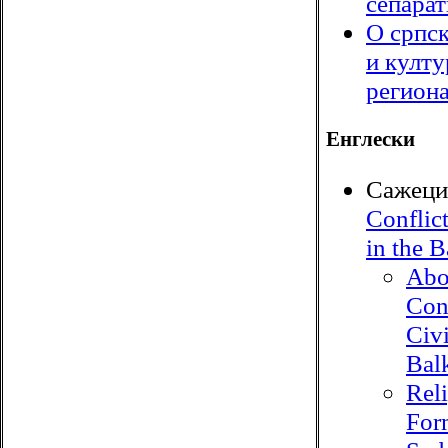
сепара
О српс
и култ
регион
Енглески
Сажеци
Conflict
in the 
Abo
Conf
Civ
Bal
Rel
For