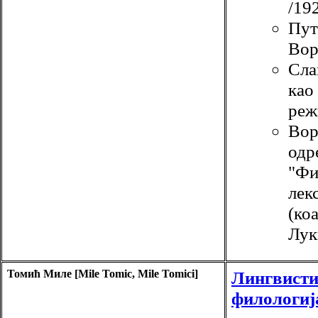
/19
Пут
Вор
Сла
као
реж
Вор
одр
"Фи
лек
(ко
Лук
Томић Миле [Mile Tomic, Mile Tomici]
Лингвисти
филологиј