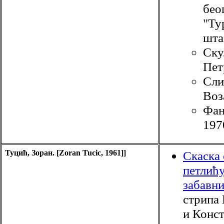
бео
"Ту
шта
Ску
Пет
Сли
Воз
Фан
197
Туцић, Зоран. [Zoran Tucic, 1961]]
Скаска 
петлић
забавни
стрипа
и Конс