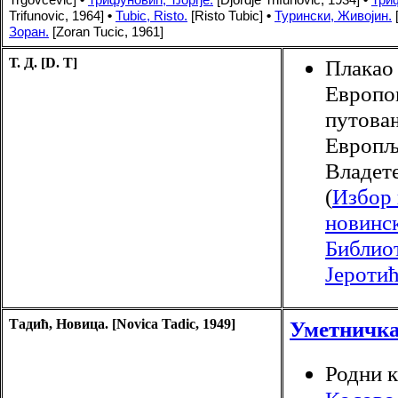
Trifunovic, 1964]
•
Tubic, Risto.
[Risto Tubic]
•
Турински, Живојин.
[
Зоран.
[Zoran Tucic, 1
961]
Т. Д. [D. T]
Плакао
Европом
путова
Европљ
Владете
(
Избор 
новинск
Библио
Јероти
Тадић, Новица. [Novica Tadic, 1949]
Уметничк
Родни к