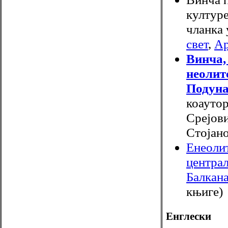
културе
чланка 
свет
,
Ар
Винча,
неолит
Подун
коауто
Срејови
Стојан
Енеоли
централ
Балкан
књиге)
Енглески