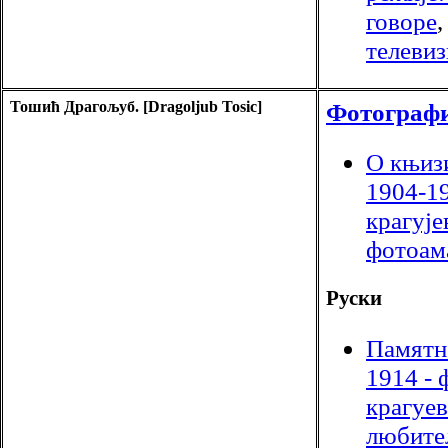
говоре
телевиз
Тошић Драгољуб. [Dragoljub Tosic]
Фотографи
О књиз
1904-1
крагује
фотоам
Руски
Памятн
1914 -
крагуе
любите