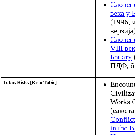
Словенс
века у 
(1996,
верзија
Словен
VIII ве
Банату
ПДФ, бе
Tubic, Risto. [Risto Tubic]
Encount
Civiliza
Works O
(сажета
Conflict
in the 