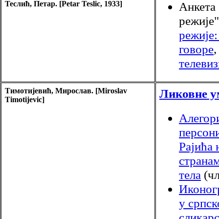
Теслић, Петар. [Petar Teslic, 1933]
Анкета
режије"
режије
говоре
телевиз
Тимотијевић, Мирослав. [Miroslav
Ликовне у
Timotijevic]
Алегор
персон
Рајића 
страна
тела
(чл
Иконог
у српс
сликарс