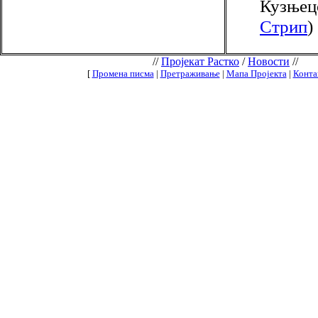
Кузњецо
Стрип
)
//
Пројекат Растко
/
Новости
//
[
Промена писма
|
Претраживање
|
Мапа Пројекта
|
Конта