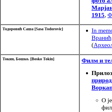
фото а
Марјан
1915
,
Ф
Тодоровић Саша [Sasa Todorovic]
In memo
Вранић,
(
Археол
Токин, Бошко. [Bosko Tokin]
Филм и тe
Прилоз
природ
Воркап
О ј
фил