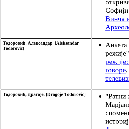
откриве
Софији 
Винча и
Археол
Тодоровић, Александар. [Aleksandar
Анкета
Todorovic]
режије"
режије
говоре
телевиз
Тодоровић, Драгоје. [Dragoje Todorovic]
"Ратни 
Марјано
спомен
историј