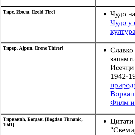
Тире, Изолд. [Izold Tire]
Чудо на
Чудо у
култур
Тирер, Ајрин. [Irene Thirer]
Славко
запамти
Исечци
1942-19
природ
Воркап
Филм и 
Тирнанић, Богдан. [Bogdan Tirnanic,
Цитати 
1941]
"Свеми