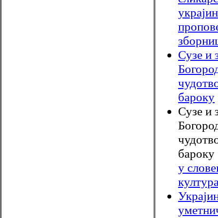
украји
пропов
зборни
Сузе и 
Богоро
чудотв
бароку
Сузе и 
Богоро
чудотв
бароку 
у слов
култур
Украјин
уметнич