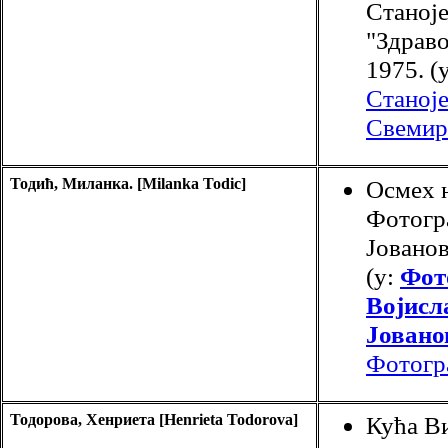
Станоје
"Здраво
1975. (
Станоје
Свемир
Тодић, Миланка. [Milanka Todic]
Осмех н
Фотогр
Јованов
(у:
Фот
Војисл
Јовано
Фотогр
Тодорова, Хенриета [Henrieta Todorova]
Кућа В