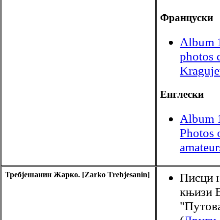
Француски
Album 1
photos 
Kraguje
Енглески
Album 
Photos 
amateur
Требјешанин Жарко. [Zarko Trebjesanin]
Писци н
књизи 
"Путова