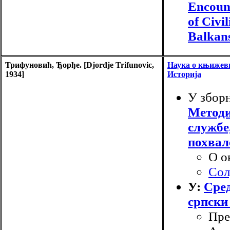
Encount
of Civil
Balkan
Трифуновић, Ђорђе. [Djordje Trifunovic,
Наука о књижев
1934]
Историја
У збор
Методи
службе
похвал
О о
Сол
У:
Сре
српски
Пре