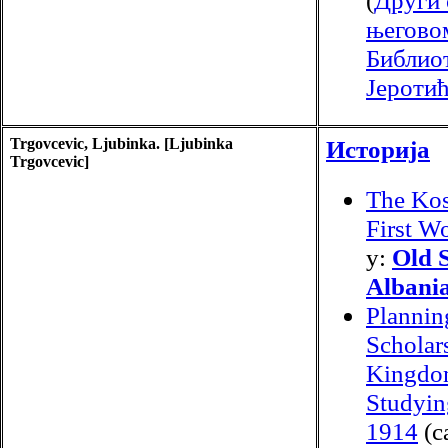
(
Други 
његово
Библио
Јероти
Trgovcevic, Ljubinka. [Ljubinka
Историја
Trgovcevic]
The Ko
First W
у:
Old 
Albani
Plannin
Scholar
Kingdom
Studyin
1914
(с