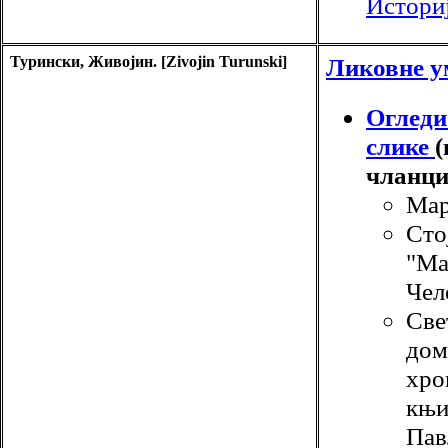
Истори
Турински, Живојин. [Zivojin Turunski]
Ликовне у
Огледи
слике
(
чланци
Мар
Сто
"Ма
Чел
Све
дом
хро
књи
Пав