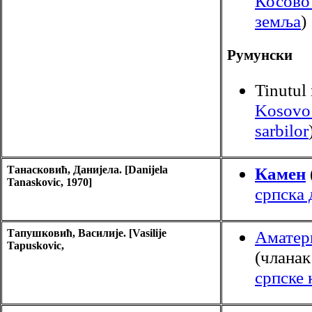
Косово 
земља
)
Румунски
Tinutul 
Kosovo 
sarbilor
Танасковић, Данијела. [Danijela
Камен
Tanaskovic, 1970]
српска
Тапушковић, Василије. [Vasilije
Аматер
Tapuskovic,
(чланак
српске 